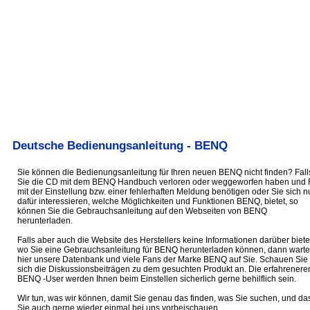
Deutsche Bedienungsanleitung - BENQ
Sie können die Bedienungsanleitung für Ihren neuen BENQ nicht finden? Fall
Sie die CD mit dem BENQ Handbuch verloren oder weggeworfen haben und 
mit der Einstellung bzw. einer fehlerhaften Meldung benötigen oder Sie sich n
dafür interessieren, welche Möglichkeiten und Funktionen BENQ, bietet, so
können Sie die Gebrauchsanleitung auf den Webseiten von BENQ
herunterladen.
Falls aber auch die Website des Herstellers keine Informationen darüber biete
wo Sie eine Gebrauchsanleitung für BENQ herunterladen können, dann wart
hier unsere Datenbank und viele Fans der Marke BENQ auf Sie. Schauen Sie
sich die Diskussionsbeiträgen zu dem gesuchten Produkt an. Die erfahrenere
BENQ -User werden Ihnen beim Einstellen sicherlich gerne behilflich sein.
Wir tun, was wir können, damit Sie genau das finden, was Sie suchen, und da
Sie auch gerne wieder einmal bei uns vorbeischauen.