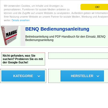
Wir verwenden Cookies, um Inhalte und Anzeigen zu
OK!
personalisieren, Funktionen für soziale Medien anbieten zu
können und die Zugriffe auf unsere Website zu analysieren. Außerdem geben wir Informatio
Ihrer Nutzung unserer Website an unsere Partner für soziale Medien, Werbung und Analysen
BEDIENUNGSANLEITUNG
| Hier finden Sie die deutsche Anleitung!
weiter.
Details ansehen
BENQ Bedienungsanleitung
Betriebsanleitung und PDF-Handbuch für den Einsatz, BENQ
Bedienungsanleitung
Nicht gefunden, was Sie
suchen? Probieren Sie es mit
der Google-Suche!
KATEGORIE
HERSTELLER