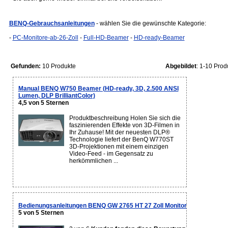
BENQ-Gebrauchsanleitungen
- wählen Sie die gewünschte Kategorie:
-
PC-Monitore-ab-26-Zoll
-
Full-HD-Beamer
-
HD-ready-Beamer
Gefunden:
10 Produkte
Abgebildet
: 1-10 Prod
Manual BENQ W750 Beamer (HD-ready, 3D, 2.500 ANSI
Lumen, DLP BrilliantColor)
4,5 von 5 Sternen
Produktbeschreibung Holen Sie sich die
faszinierenden Effekte von 3D-Filmen in
Ihr Zuhause! Mit der neuesten DLP®
Technologie liefert der BenQ W770ST
3D-Projektionen mit einem einzigen
Video-Feed - im Gegensatz zu
herkömmlichen ...
Bedienungsanleitungen BENQ GW 2765 HT 27 Zoll Monitor
5 von 5 Sternen