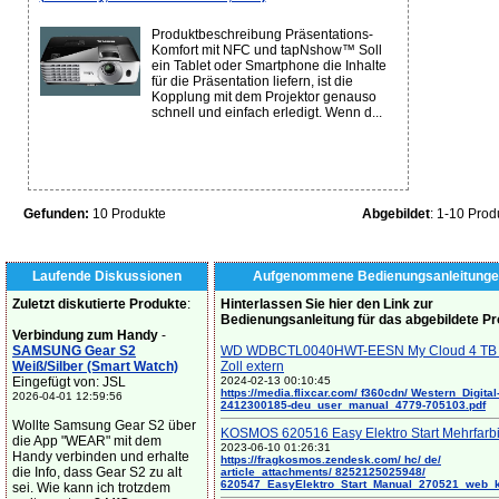
Produktbeschreibung Präsentations-
Komfort mit NFC und tapNshow™ Soll
ein Tablet oder Smartphone die Inhalte
für die Präsentation liefern, ist die
Kopplung mit dem Projektor genauso
schnell und einfach erledigt. Wenn d...
Gefunden:
10 Produkte
Abgebildet
: 1-10 Prod
Laufende Diskussionen
Aufgenommene Bedienungsanleitunge
Zuletzt diskutierte Produkte
:
Hinterlassen Sie hier den Link zur
Bedienungsanleitung für das abgebildete P
Verbindung zum Handy
-
SAMSUNG Gear S2
WD WDBCTL0040HWT-EESN My Cloud 4 TB 
Weiß/Silber (Smart Watch)
Zoll extern
Eingefügt von: JSL
2024-02-13 00:10:45
https://media.flixcar.com/ f360cdn/ Western_Digital
2026-04-01 12:59:56
2412300185-deu_user_manual_4779-705103.pdf
Wollte Samsung Gear S2 über
KOSMOS 620516 Easy Elektro Start Mehrfarb
die App "WEAR" mit dem
2023-06-10 01:26:31
Handy verbinden und erhalte
https://fragkosmos.zendesk.com/ hc/ de/
die Info, dass Gear S2 zu alt
article_attachments/ 8252125025948/
620547_EasyElektro_Start_Manual_270521_web_
sei. Wie kann ich trotzdem