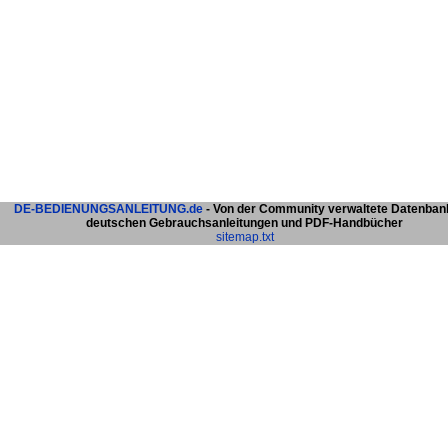
DE-BEDIENUNGSANLEITUNG.de
- Von der Community verwaltete Datenban
deutschen Gebrauchsanleitungen und PDF-Handbücher
sitemap.txt