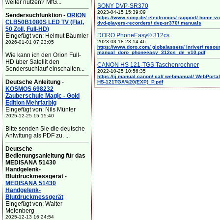
weiter nutzen? MfG...
SONY DVP-SR370
2023-04-15 15:39:09
Sendersuchfunktion
-
ORION
https://www.sony.de/ electronics/ support/ home-vi
CLB50B1080S LED TV (Flat,
dvd-players-recorders/ dvp-sr370/ manuals
50 Zoll, Full-HD)
DORO PhoneEasy® 312cs
Eingefügt von: Helmut Bäumler
2023-03-18 23:14:46
2026-01-01 07:23:05
https://www.doro.com/ globalassets/ inriver/ resou
manual_doro_phoneeasy_312cs_de_v10.pdf
Wie kann ich den Orion Full-
HD über Satellit den
CANON HS 121-TGS Taschenrechner
Sendersuchlauf einschalten...
2022-10-25 10:56:35
https://ij.manual.canon/ cal/ webmanual/ WebPortal/
Deutsche Anleitung
-
HS-121TGA%20(EXP)_P.pdf
KOSMOS 698232
Zauberschule Magic - Gold
Edition Mehrfarbig
Eingefügt von: Nils Münter
2025-12-25 15:15:40
Bitte senden Sie die deutsche
Anlwitung als PDF zu. ...
Deutsche
Bedienungsanleitung für das
MEDISANA 51430
Handgelenk-
Blutdruckmessgerät
-
MEDISANA 51430
Handgelenk-
Blutdruckmessgerät
Eingefügt von: Walter
Meienberg
2025-12-13 16:24:54