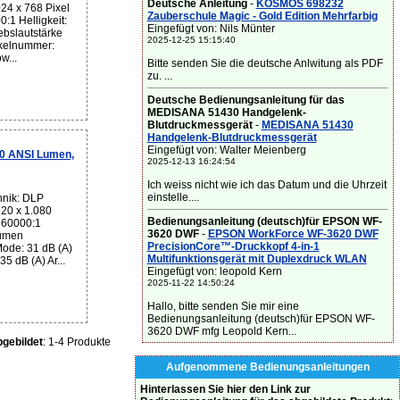
Deutsche Anleitung
-
KOSMOS 698232
24 x 768 Pixel
Zauberschule Magic - Gold Edition Mehrfarbig
0:1 Helligkeit:
Eingefügt von: Nils Münter
bslautstärke
2025-12-25 15:15:40
ikelnummer:
w...
Bitte senden Sie die deutsche Anlwitung als PDF
zu. ...
Deutsche Bedienungsanleitung für das
MEDISANA 51430 Handgelenk-
Blutdruckmessgerät
-
MEDISANA 51430
Handgelenk-Blutdruckmessgerät
Eingefügt von: Walter Meienberg
0 ANSI Lumen,
2025-12-13 16:24:54
Ich weiss nicht wie ich das Datum und die Uhrzeit
einstelle....
hnik: DLP
920 x 1.080
Bedienungsanleitung (deutsch)für EPSON WF-
: 60000:1
3620 DWF
-
EPSON WorkForce WF-3620 DWF
Lumen
PrecisionCore™-Druckkopf 4-in-1
Mode: 31 dB (A)
Multifunktionsgerät mit Duplexdruck WLAN
35 dB (A) Ar...
Eingefügt von: leopold Kern
2025-11-22 14:50:24
Hallo, bitte senden Sie mir eine
Bedienungsanleitung (deutsch)für EPSON WF-
3620 DWF mfg Leopold Kern...
gebildet
: 1-4 Produkte
Aufgenommene Bedienungsanleitungen
Hinterlassen Sie hier den Link zur