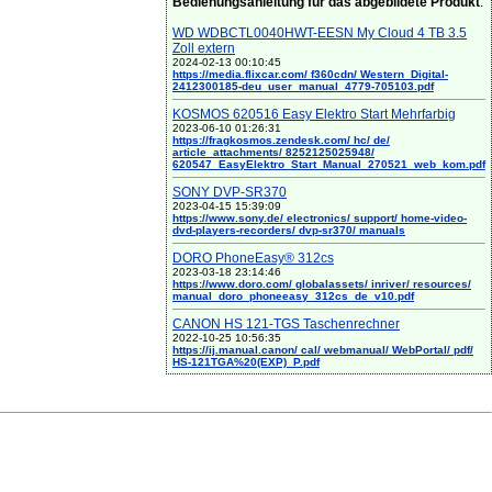
Bedienungsanleitung für das abgebildete Produkt
:
WD WDBCTL0040HWT-EESN My Cloud 4 TB 3.5
Zoll extern
2024-02-13 00:10:45
https://media.flixcar.com/ f360cdn/ Western_Digital-
2412300185-deu_user_manual_4779-705103.pdf
KOSMOS 620516 Easy Elektro Start Mehrfarbig
2023-06-10 01:26:31
https://fragkosmos.zendesk.com/ hc/ de/
article_attachments/ 8252125025948/
620547_EasyElektro_Start_Manual_270521_web_kom.pdf
SONY DVP-SR370
2023-04-15 15:39:09
https://www.sony.de/ electronics/ support/ home-video-
dvd-players-recorders/ dvp-sr370/ manuals
DORO PhoneEasy® 312cs
2023-03-18 23:14:46
https://www.doro.com/ globalassets/ inriver/ resources/
manual_doro_phoneeasy_312cs_de_v10.pdf
CANON HS 121-TGS Taschenrechner
2022-10-25 10:56:35
https://ij.manual.canon/ cal/ webmanual/ WebPortal/ pdf/
HS-121TGA%20(EXP)_P.pdf