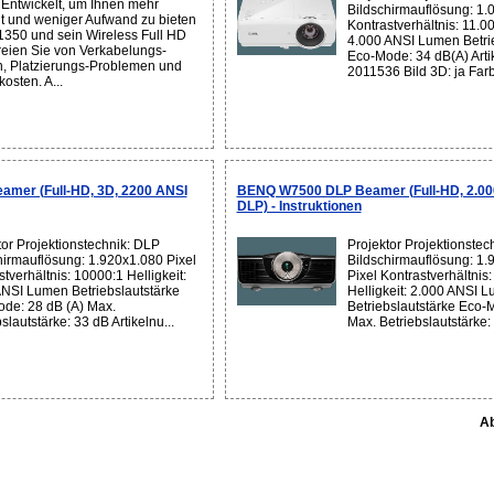
 Entwickelt, um Ihnen mehr
Bildschirmauflösung: 1.0
it und weniger Aufwand zu bieten
Kontrastverhältnis: 11.00
350 und sein Wireless Full HD
4.000 ANSI Lumen Betrie
freien Sie von Verkabelungs-
Eco-Mode: 34 dB(A) Art
, Platzierungs-Problemen und
2011536 Bild 3D: ja Farb
osten. A...
mer (Full-HD, 3D, 2200 ANSI
BENQ W7500 DLP Beamer (Full-HD, 2.00
DLP) - Instruktionen
tor Projektionstechnik: DLP
Projektor Projektionstec
hirmauflösung: 1.920x1.080 Pixel
Bildschirmauflösung: 1.
tverhältnis: 10000:1 Helligkeit:
Pixel Kontrastverhältnis
NSI Lumen Betriebslautstärke
Helligkeit: 2.000 ANSI 
de: 28 dB (A) Max.
Betriebslautstärke Eco-
slautstärke: 33 dB Artikelnu...
Max. Betriebslautstärke: 
Ab