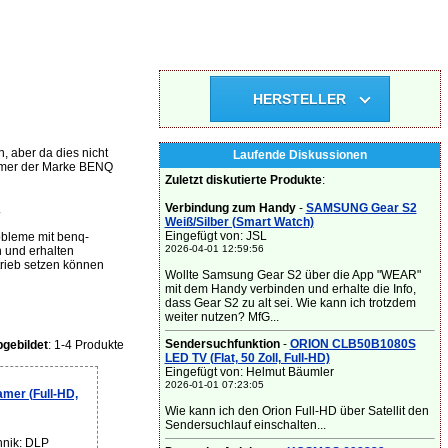
HERSTELLER
, aber da dies nicht
Laufende Diskussionen
Beamer der Marke BENQ
Zuletzt diskutierte Produkte
:
Verbindung zum Handy
-
SAMSUNG Gear S2
.
Weiß/Silber (Smart Watch)
Eingefügt von: JSL
obleme mit benq-
2026-04-01 12:59:56
 und erhalten
trieb setzen können
Wollte Samsung Gear S2 über die App "WEAR"
mit dem Handy verbinden und erhalte die Info,
dass Gear S2 zu alt sei. Wie kann ich trotzdem
weiter nutzen? MfG...
Sendersuchfunktion
-
ORION CLB50B1080S
gebildet
: 1-4 Produkte
LED TV (Flat, 50 Zoll, Full-HD)
Eingefügt von: Helmut Bäumler
2026-01-01 07:23:05
er (Full-HD,
Wie kann ich den Orion Full-HD über Satellit den
Sendersuchlauf einschalten...
hnik: DLP