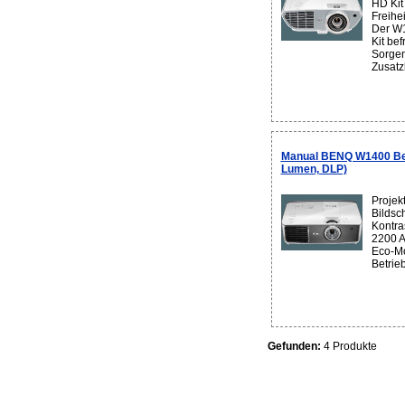
HD Kit
Freihe
Der W1
Kit be
Sorgen
Zusatzk
Manual BENQ W1400 Bea
Lumen, DLP)
Projek
Bildsc
Kontras
2200 A
Eco-Mo
Betrieb
Gefunden:
4 Produkte