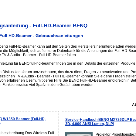
gsanleitung - Full-HD-Beamer BENQ
 Full HD-Beamer - Gebrauchsanleitungen
 benq Full-HD-Beamer kann auf den Seiten des Herstellers heruntergeladen werden
Sie die Möglichkeit, sich auf unserer Datenbank für die Anleitungen der Full-HD-
 TV & Audio - Beamer - Full HD-Beamer fallen.
leitung für BENQ full-hd-beamer finden Sie in den Details der einzelnen Produkte
im Diskussionsforum umzuschauen, das dazu dient, Fragen zu beantworten und Pr
sezeichen TV & Audio - Beamer - Full HD-Beamer können Sie eigene Fragen stellen
on erfahrenen Usern, mit deren Hilfe Sie BENQ Full-HD-Beamer erfolgreich in Be
n Funktionsweise viel Spaß mit dem Gerät haben werden.
Ab
 W1350 Beamer (Full-HD,
Service-Handbuch BENQ MX726DLP Beam
)
3D, 4.000 ANSI Lumen, DLP)
tbeschreibung Das Wireless Full
Projektor Projektionstec