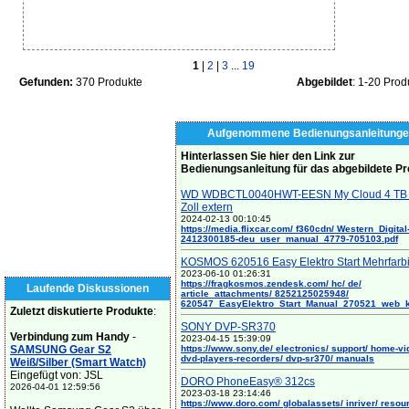
1
|
2
|
3
...
19
Gefunden:
370 Produkte
Abgebildet
: 1-20 Prod
Aufgenommene Bedienungsanleitunge
Hinterlassen Sie hier den Link zur
Bedienungsanleitung für das abgebildete P
WD WDBCTL0040HWT-EESN My Cloud 4 TB 
Zoll extern
2024-02-13 00:10:45
https://media.flixcar.com/ f360cdn/ Western_Digital
2412300185-deu_user_manual_4779-705103.pdf
KOSMOS 620516 Easy Elektro Start Mehrfarb
2023-06-10 01:26:31
https://fragkosmos.zendesk.com/ hc/ de/
Laufende Diskussionen
article_attachments/ 8252125025948/
620547_EasyElektro_Start_Manual_270521_web_
Zuletzt diskutierte Produkte
:
SONY DVP-SR370
Verbindung zum Handy
-
2023-04-15 15:39:09
SAMSUNG Gear S2
https://www.sony.de/ electronics/ support/ home-vi
dvd-players-recorders/ dvp-sr370/ manuals
Weiß/Silber (Smart Watch)
Eingefügt von: JSL
DORO PhoneEasy® 312cs
2026-04-01 12:59:56
2023-03-18 23:14:46
https://www.doro.com/ globalassets/ inriver/ resou