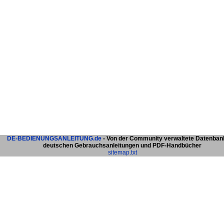
DE-BEDIENUNGSANLEITUNG.de
- Von der Community verwaltete Datenban
deutschen Gebrauchsanleitungen und PDF-Handbücher
sitemap.txt