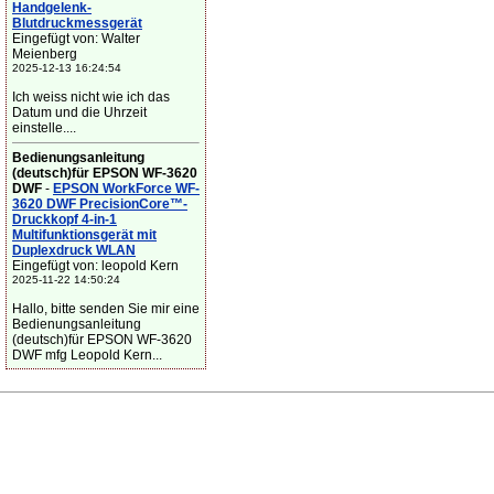
Handgelenk-
Blutdruckmessgerät
Eingefügt von: Walter
Meienberg
2025-12-13 16:24:54
Ich weiss nicht wie ich das
Datum und die Uhrzeit
einstelle....
Bedienungsanleitung
(deutsch)für EPSON WF-3620
DWF
-
EPSON WorkForce WF-
3620 DWF PrecisionCore™-
Druckkopf 4-in-1
Multifunktionsgerät mit
Duplexdruck WLAN
Eingefügt von: leopold Kern
2025-11-22 14:50:24
Hallo, bitte senden Sie mir eine
Bedienungsanleitung
(deutsch)für EPSON WF-3620
DWF mfg Leopold Kern...