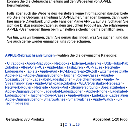
können Sie die Gebrauchsanleitung auf den Webseiten von APPLE
herunterladen.
Falls aber auch die Website des Herstellers keine Informationen darüber biete
wo Sie eine Gebrauchsanleitung für APPLE herunterladen können, dann wart
hier unsere Datenbank und viele Fans der Marke APPLE auf Sie. Schauen Si
sich die Diskussionsbeiträgen zu dem gesuchten Produkt an. Die erfahrenere
APPLE -User werden Ihnen beim Einstellen sicherlich gerne behilflich sein.
Wir tun, was wir können, damit Sie genau das finden, was Sie suchen, und da
Sie auch gerne wieder einmal bei uns vorbeischauen.
APPLE-Gebrauchsanleitungen
- wählen Sie die gewünschte Kategorie:
-
Ultrabooks
-
Apple-MacBook
-
Netbooks
-
Externe-Laufwerke
-
USB-Hubs-Kab
Zubehör
-
All-in-One-PCs
-
Apple-Mac
-
Tastaturen
-
PC-Mäuse
-
Netzteile-
Ladegeräte
-
Tablets
-
Apple-iPad
-
PC-Monitore-ab-26-Zoll
-
Externe-Festplatt
Apple-iPad
-
Apple-Originalzubehör
-
Taschen-Cover-Cases
-
Adapter-
Spezialzubehör
-
Ladekabel-Ladestationen
-
Speichermedien
-
Apple-TV-
Streaming-Player
-
Apple-Grafikpads-Zubehör
-
WLAN-Verstärker-Repeater
-
Netzwerk-Router
-
Netzteile
-
Apple-iPod
-
Stromversorgung
-
Spezialzubehör
-
Apple-Originalzubehör
-
Ladekabel-Ladestationen
-
Apple-iPhone
-
Ladekabel-
Ladestationen
-
Taschen-Cover-Cases
-
Apple-iPhone
-
Ladekabel-Ladestatio
Apple-Originalzubehör
-
Smartwatches
-
Smartwatches
-
Apple-Watch
-
Für-
Technik-Freaks
Gefunden:
370 Produkte
Abgebildet
: 1-20 Prod
1
|
2
|
3
...
19