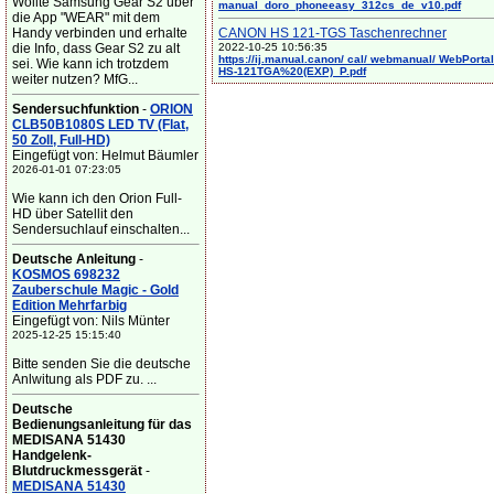
Wollte Samsung Gear S2 über
manual_doro_phoneeasy_312cs_de_v10.pdf
die App "WEAR" mit dem
Handy verbinden und erhalte
CANON HS 121-TGS Taschenrechner
die Info, dass Gear S2 zu alt
2022-10-25 10:56:35
https://ij.manual.canon/ cal/ webmanual/ WebPortal/
sei. Wie kann ich trotzdem
HS-121TGA%20(EXP)_P.pdf
weiter nutzen? MfG...
Sendersuchfunktion
-
ORION
CLB50B1080S LED TV (Flat,
50 Zoll, Full-HD)
Eingefügt von: Helmut Bäumler
2026-01-01 07:23:05
Wie kann ich den Orion Full-
HD über Satellit den
Sendersuchlauf einschalten...
Deutsche Anleitung
-
KOSMOS 698232
Zauberschule Magic - Gold
Edition Mehrfarbig
Eingefügt von: Nils Münter
2025-12-25 15:15:40
Bitte senden Sie die deutsche
Anlwitung als PDF zu. ...
Deutsche
Bedienungsanleitung für das
MEDISANA 51430
Handgelenk-
Blutdruckmessgerät
-
MEDISANA 51430