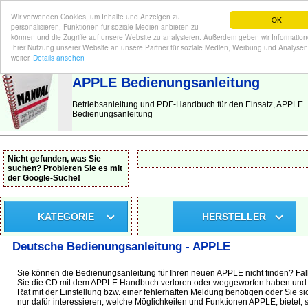
Wir verwenden Cookies, um Inhalte und Anzeigen zu
OK!
personalisieren, Funktionen für soziale Medien anbieten zu
können und die Zugriffe auf unsere Website zu analysieren. Außerdem geben wir Informatio
Ihrer Nutzung unserer Website an unsere Partner für soziale Medien, Werbung und Analysen
BEDIENUNGSANLEITUNG
| Hier finden Sie die deutsche Anleitung!
weiter.
Details ansehen
APPLE Bedienungsanleitung
Betriebsanleitung und PDF-Handbuch für den Einsatz, APPLE
Bedienungsanleitung
Nicht gefunden, was Sie
suchen? Probieren Sie es mit
der Google-Suche!
KATEGORIE
HERSTELLER
Deutsche Bedienungsanleitung - APPLE
Sie können die Bedienungsanleitung für Ihren neuen APPLE nicht finden? Fal
Sie die CD mit dem APPLE Handbuch verloren oder weggeworfen haben und
Rat mit der Einstellung bzw. einer fehlerhaften Meldung benötigen oder Sie si
nur dafür interessieren, welche Möglichkeiten und Funktionen APPLE, bietet, 