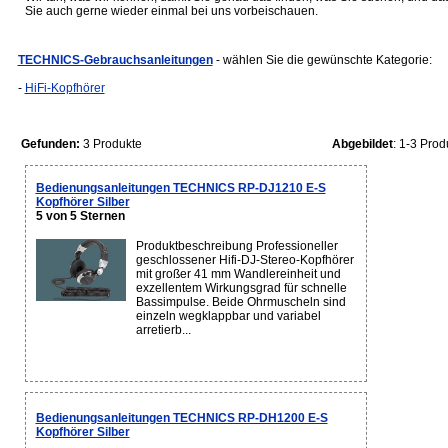
Sie auch gerne wieder einmal bei uns vorbeischauen.
TECHNICS-Gebrauchsanleitungen
- wählen Sie die gewünschte Kategorie:
-
HiFi-Kopfhörer
Gefunden:
3 Produkte
Abgebildet
: 1-3 Prod
Bedienungsanleitungen TECHNICS RP-DJ1210 E-S
Kopfhörer Silber
5 von 5 Sternen
Produktbeschreibung Professioneller
geschlossener Hifi-DJ-Stereo-Kopfhörer
mit großer 41 mm Wandlereinheit und
exzellentem Wirkungsgrad für schnelle
Bassimpulse. Beide Ohrmuscheln sind
einzeln wegklappbar und variabel
arretierb...
Bedienungsanleitungen TECHNICS RP-DH1200 E-S
Kopfhörer Silber