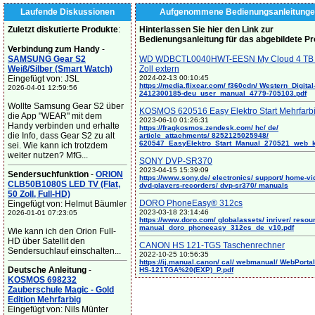
Laufende Diskussionen
Aufgenommene Bedienungsanleitunge
Zuletzt diskutierte Produkte
:
Hinterlassen Sie hier den Link zur
Bedienungsanleitung für das abgebildete P
Verbindung zum Handy
-
SAMSUNG Gear S2
WD WDBCTL0040HWT-EESN My Cloud 4 TB 
Weiß/Silber (Smart Watch)
Zoll extern
Eingefügt von: JSL
2024-02-13 00:10:45
https://media.flixcar.com/ f360cdn/ Western_Digital
2026-04-01 12:59:56
2412300185-deu_user_manual_4779-705103.pdf
Wollte Samsung Gear S2 über
KOSMOS 620516 Easy Elektro Start Mehrfarb
die App "WEAR" mit dem
2023-06-10 01:26:31
Handy verbinden und erhalte
https://fragkosmos.zendesk.com/ hc/ de/
die Info, dass Gear S2 zu alt
article_attachments/ 8252125025948/
620547_EasyElektro_Start_Manual_270521_web_
sei. Wie kann ich trotzdem
weiter nutzen? MfG...
SONY DVP-SR370
2023-04-15 15:39:09
Sendersuchfunktion
-
ORION
https://www.sony.de/ electronics/ support/ home-vi
CLB50B1080S LED TV (Flat,
dvd-players-recorders/ dvp-sr370/ manuals
50 Zoll, Full-HD)
DORO PhoneEasy® 312cs
Eingefügt von: Helmut Bäumler
2023-03-18 23:14:46
2026-01-01 07:23:05
https://www.doro.com/ globalassets/ inriver/ resou
manual_doro_phoneeasy_312cs_de_v10.pdf
Wie kann ich den Orion Full-
HD über Satellit den
CANON HS 121-TGS Taschenrechner
Sendersuchlauf einschalten...
2022-10-25 10:56:35
https://ij.manual.canon/ cal/ webmanual/ WebPortal/
Deutsche Anleitung
-
HS-121TGA%20(EXP)_P.pdf
KOSMOS 698232
Zauberschule Magic - Gold
Edition Mehrfarbig
Eingefügt von: Nils Münter