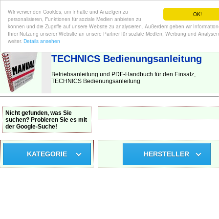
Wir verwenden Cookies, um Inhalte und Anzeigen zu
OK!
personalisieren, Funktionen für soziale Medien anbieten zu
können und die Zugriffe auf unsere Website zu analysieren. Außerdem geben wir Informatio
Ihrer Nutzung unserer Website an unsere Partner für soziale Medien, Werbung und Analysen
BEDIENUNGSANLEITUNG
| Hier finden Sie die deutsche Anleitung!
weiter.
Details ansehen
TECHNICS Bedienungsanleitung
Betriebsanleitung und PDF-Handbuch für den Einsatz,
TECHNICS Bedienungsanleitung
Nicht gefunden, was Sie
suchen? Probieren Sie es mit
der Google-Suche!
KATEGORIE
HERSTELLER