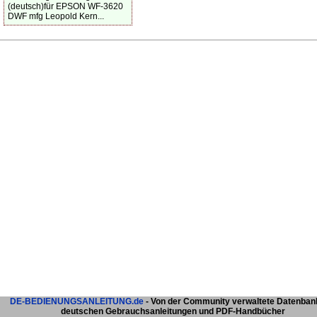
(deutsch)für EPSON WF-3620
DWF mfg Leopold Kern...
DE-BEDIENUNGSANLEITUNG.de
- Von der Community verwaltete Datenban
deutschen Gebrauchsanleitungen und PDF-Handbücher