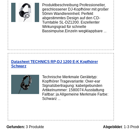
Produktbeschreibung Professioneller,
geschlossener DJ-Kopfhörer mit großer
50mm Wandlereinheit. Perfekt
abgestimmtes Design auf den CD-
Turntable SL-DZ1200. Exzellenter
Wirkungsgrad für schnelle
Bassimpulse.Einzeln wegklappbare ...
Datasheet TECHNICS RP-DJ 1200 E-K Kopfhörer
Schwarz
Technische Merkmale Gerätetyp:
Kopfhörer Tragevariante: Over-ear
Signalübertragung: kabelgebunden
Artikelnummer: 1580074 Ausstattung
Faltbar: ja Allgemeine Merkmale Farbe:
Schwarz ...
Gefunden:
3 Produkte
Abgebildet
: 1-3 Prod