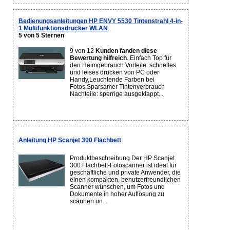
Bedienungsanleitungen HP ENVY 5530 Tintenstrahl 4-in-
1 Multifunktionsdrucker WLAN
5 von 5 Sternen
9 von 12
Kunden fanden diese
Bewertung hilfreich
. Einfach Top für
den Heimgebrauch Vorteile: schnelles
und leises drucken von PC oder
Handy,Leuchtende Farben bei
Fotos,Sparsamer Tintenverbrauch
Nachteile: sperrige ausgeklappt...
Anleitung HP Scanjet 300 Flachbett
Produktbeschreibung Der HP Scanjet
300 Flachbett-Fotoscanner ist ideal für
geschäftliche und private Anwender, die
einen kompakten, benutzerfreundlichen
Scanner wünschen, um Fotos und
Dokumente in hoher Auflösung zu
scannen un...