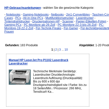
HP-Gebrauchsanleitungen
- wählen Sie die gewünschte Kategorie:
-
Notebooks
-
Gaming-Notebooks
-
Netbooks
-
2in1-Convertibles
-
Taschen-Cov
Cases
-
PCs
-
All-in-One-PCs
-
Multifunktionsdrucker
-
Laserdrucker
-
Tintenstrahldrucker
-
Druckerpatronen-HP
-
Scanner
-
Papier-Etiketten-Folien
-
Gaming-PCs
-
PC-Monitore-ab-26-Zoll
-
PC-Monitore-22-3-bis-26-Zoll
-
PC-
Monitore-19-22-2-Zoll
-
Für-Technik-Freaks
-
Für-Gamer
-
Für-technikbegeistert
Frauen
Gefunden:
183 Produkte
Abgebildet
: 1-20 Prod
1
|
2
|
3
...
10
Manual HP LaserJet Pro P1102 Laserdruck
Laserdrucker
Technische Merkmale Gerätetyp:
Laserdrucker Drucktechnologie:
Laserdruck Auflösung (Druckqualität):
Bis zu 600 x 600 dpi
Druckgeschwindigkeit s/w / Farbe: bis zu
18 Seiten/Min. / Prozessor: 266 MHz,
Tensilica® Ka...