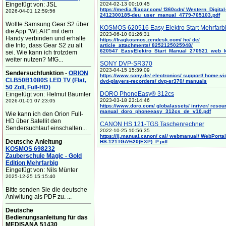
Eingefügt von: JSL
2024-02-13 00:10:45
https://media.flixcar.com/ f360cdn/ Western_Digital
2026-04-01 12:59:56
2412300185-deu_user_manual_4779-705103.pdf
Wollte Samsung Gear S2 über
KOSMOS 620516 Easy Elektro Start Mehrfarb
die App "WEAR" mit dem
2023-06-10 01:26:31
Handy verbinden und erhalte
https://fragkosmos.zendesk.com/ hc/ de/
die Info, dass Gear S2 zu alt
article_attachments/ 8252125025948/
620547_EasyElektro_Start_Manual_270521_web_
sei. Wie kann ich trotzdem
weiter nutzen? MfG...
SONY DVP-SR370
2023-04-15 15:39:09
Sendersuchfunktion
-
ORION
https://www.sony.de/ electronics/ support/ home-vi
CLB50B1080S LED TV (Flat,
dvd-players-recorders/ dvp-sr370/ manuals
50 Zoll, Full-HD)
DORO PhoneEasy® 312cs
Eingefügt von: Helmut Bäumler
2023-03-18 23:14:46
2026-01-01 07:23:05
https://www.doro.com/ globalassets/ inriver/ resou
manual_doro_phoneeasy_312cs_de_v10.pdf
Wie kann ich den Orion Full-
HD über Satellit den
CANON HS 121-TGS Taschenrechner
Sendersuchlauf einschalten...
2022-10-25 10:56:35
https://ij.manual.canon/ cal/ webmanual/ WebPortal/
Deutsche Anleitung
-
HS-121TGA%20(EXP)_P.pdf
KOSMOS 698232
Zauberschule Magic - Gold
Edition Mehrfarbig
Eingefügt von: Nils Münter
2025-12-25 15:15:40
Bitte senden Sie die deutsche
Anlwitung als PDF zu. ...
Deutsche
Bedienungsanleitung für das
MEDISANA 51430