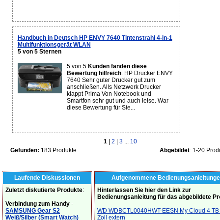
Handbuch in Deutsch HP ENVY 7640 Tintenstrahl 4-in-1
Multifunktionsgerät WLAN
5 von 5 Sternen
5 von 5
Kunden fanden diese
Bewertung hilfreich
. HP Drucker ENVY
7640 Sehr guter Drucker gut zum
anschließen. Alls Netzwerk Drucker
klappt Prima Von Notebook und
Smartfon sehr gut und auch leise. War
diese Bewertung für Sie...
1
|
2
|
3
...
10
Gefunden:
183 Produkte
Abgebildet
: 1-20 Prod
Laufende Diskussionen
Aufgenommene Bedienungsanleitunge
Zuletzt diskutierte Produkte
:
Hinterlassen Sie hier den Link zur
Bedienungsanleitung für das abgebildete P
Verbindung zum Handy
-
SAMSUNG Gear S2
WD WDBCTL0040HWT-EESN My Cloud 4 TB 
Weiß/Silber (Smart Watch)
Zoll extern