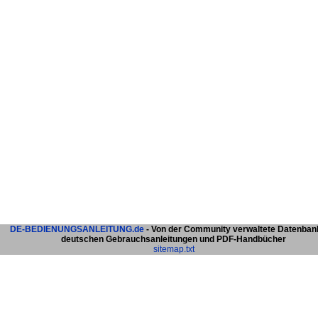
DE-BEDIENUNGSANLEITUNG.de
- Von der Community verwaltete Datenban
deutschen Gebrauchsanleitungen und PDF-Handbücher
sitemap.txt