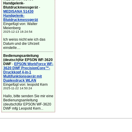
Handgelenk-
Blutdruckmessgerät
-
MEDISANA 51430
Handgelenk-
Blutdruckmessgerät
Eingefügt von: Walter
Meienberg
2025-12-13 16:24:54
Ich weiss nicht wie ich das
Datum und die Uhrzeit
einstelle....
Bedienungsanleitung
(deutsch)für EPSON WF-3620
DWF
-
EPSON WorkForce WF-
3620 DWF PrecisionCore™-
Druckkopf 4-in-1
Multifunktionsgerät mit
Duplexdruck WLAN
Eingefügt von: leopold Kern
2025-11-22 14:50:24
Hallo, bitte senden Sie mir eine
Bedienungsanleitung
(deutsch)für EPSON WF-3620
DWF mfg Leopold Kern...