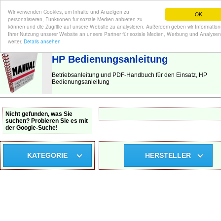
Wir verwenden Cookies, um Inhalte und Anzeigen zu
OK!
personalisieren, Funktionen für soziale Medien anbieten zu
können und die Zugriffe auf unsere Website zu analysieren. Außerdem geben wir Informatio
Ihrer Nutzung unserer Website an unsere Partner für soziale Medien, Werbung und Analysen
BEDIENUNGSANLEITUNG
| Hier finden Sie die deutsche Anleitung!
weiter.
Details ansehen
HP Bedienungsanleitung
Betriebsanleitung und PDF-Handbuch für den Einsatz, HP
Bedienungsanleitung
Nicht gefunden, was Sie
suchen? Probieren Sie es mit
der Google-Suche!
KATEGORIE
HERSTELLER