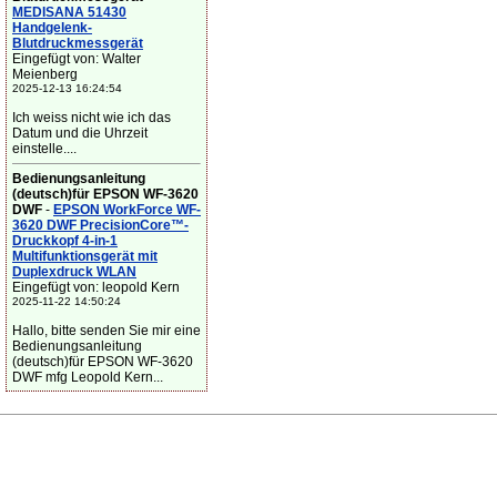
MEDISANA 51430
Handgelenk-
Blutdruckmessgerät
Eingefügt von: Walter
Meienberg
2025-12-13 16:24:54
Ich weiss nicht wie ich das
Datum und die Uhrzeit
einstelle....
Bedienungsanleitung
(deutsch)für EPSON WF-3620
DWF
-
EPSON WorkForce WF-
3620 DWF PrecisionCore™-
Druckkopf 4-in-1
Multifunktionsgerät mit
Duplexdruck WLAN
Eingefügt von: leopold Kern
2025-11-22 14:50:24
Hallo, bitte senden Sie mir eine
Bedienungsanleitung
(deutsch)für EPSON WF-3620
DWF mfg Leopold Kern...