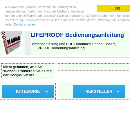
Wir verwenden Cookies, um Inhalte und Anzeigen zu
OK!
personalisieren, Funktionen für soziale Medien anbieten zu
können und die Zugriffe auf unsere Website zu analysieren. Außerdem geben wir Informatio
Ihrer Nutzung unserer Website an unsere Partner für soziale Medien, Werbung und Analysen
BEDIENUNGSANLEITUNG
| Hier finden Sie die deutsche Anleitung!
weiter.
Details ansehen
LIFEPROOF Bedienungsanleitung
Betriebsanleitung und PDF-Handbuch für den Einsatz,
LIFEPROOF Bedienungsanleitung
Nicht gefunden, was Sie
suchen? Probieren Sie es mit
der Google-Suche!
KATEGORIE
HERSTELLER