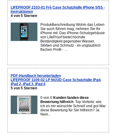
LIFEPROOF 2103-01 Fré Case Schutzhülle iPhone 5/5S -
Instruktionen
4 von 5 Sternen
Produktbeschreibung Wohin das Leben
Sie auch führen mag, nehmen Sie Ihr
iPhone mit. Das iPhone-Schutzgehäuse
von LifeProof bietet höchste
Beständigkeit gegenüber Wasser,
Stößen und Schmutz - im unglaublich
flachen Profil - ...
PDF-Handbuch herunterladen
LIFEPROOF 1109-02 LP NÜÜD Case Schutzhülle iPad,
iPad 2, iPad 3, iPad 4
5 von 5 Sternen
0 von 0
Kunden fanden diese
Bewertung hilfreich
. Top Vorteile: wie
ich es mir wünschte Schnell und gut War
diese Bewertung für Sie hilfreich? Ja
Nein...