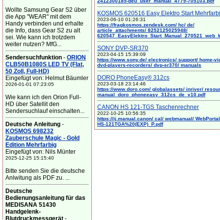
2412300185-deu_user_manual_4779-705103.pdf
Wollte Samsung Gear S2 über
KOSMOS 620516 Easy Elektro Start Mehrfarb
die App "WEAR" mit dem
2023-06-10 01:26:31
Handy verbinden und erhalte
https://fragkosmos.zendesk.com/ hc/ de/
die Info, dass Gear S2 zu alt
article_attachments/ 8252125025948/
620547_EasyElektro_Start_Manual_270521_web_
sei. Wie kann ich trotzdem
weiter nutzen? MfG...
SONY DVP-SR370
2023-04-15 15:39:09
Sendersuchfunktion
-
ORION
https://www.sony.de/ electronics/ support/ home-vi
CLB50B1080S LED TV (Flat,
dvd-players-recorders/ dvp-sr370/ manuals
50 Zoll, Full-HD)
DORO PhoneEasy® 312cs
Eingefügt von: Helmut Bäumler
2023-03-18 23:14:46
2026-01-01 07:23:05
https://www.doro.com/ globalassets/ inriver/ resou
manual_doro_phoneeasy_312cs_de_v10.pdf
Wie kann ich den Orion Full-
HD über Satellit den
CANON HS 121-TGS Taschenrechner
Sendersuchlauf einschalten...
2022-10-25 10:56:35
https://ij.manual.canon/ cal/ webmanual/ WebPortal/
Deutsche Anleitung
-
HS-121TGA%20(EXP)_P.pdf
KOSMOS 698232
Zauberschule Magic - Gold
Edition Mehrfarbig
Eingefügt von: Nils Münter
2025-12-25 15:15:40
Bitte senden Sie die deutsche
Anlwitung als PDF zu. ...
Deutsche
Bedienungsanleitung für das
MEDISANA 51430
Handgelenk-
Blutdruckmessgerät
-