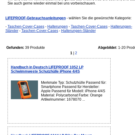
Sie auch gerne wieder einmal bei uns vorbeischauen.
LIFEPROOF-Gebrauchsanleitungen
- wählen Sie die gewünschte Kategorie:
-
Taschen-Cover-Cases
-
Halterungen
-
Taschen-Cover-Cases
-
Halterungen-
Ständer
-
Taschen-Cover-Cases
-
Halterungen-Ständer
Gefunden:
39 Produkte
Abgebildet
: 1-20 Prod
1
|
2
Handbuch in Deutsch LIFEPROOF 1052 LP
Schwimmweste Schutzhülle iPhone 4/4S
Merkmale Typ: Schutzhülle Passend für:
Smartphone Passend für Hersteller:
Apple Passend für Modell: iPhone 4/4S
Material: Polycarbonat Farbe: Orange
Artikelnummer: 1678070 ...