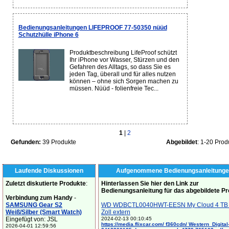
Bedienungsanleitungen LIFEPROOF 77-50350 nüüd
Schutzhülle iPhone 6
Produktbeschreibung LifeProof schützt
Ihr iPhone vor Wasser, Stürzen und den
Gefahren des Alltags, so dass Sie es
jeden Tag, überall und für alles nutzen
können ‒ ohne sich Sorgen machen zu
müssen. Nüüd - folienfreie Tec...
1
|
2
Gefunden:
39 Produkte
Abgebildet
: 1-20 Prod
Laufende Diskussionen
Aufgenommene Bedienungsanleitunge
Zuletzt diskutierte Produkte
:
Hinterlassen Sie hier den Link zur
Bedienungsanleitung für das abgebildete P
Verbindung zum Handy
-
SAMSUNG Gear S2
WD WDBCTL0040HWT-EESN My Cloud 4 TB 
Weiß/Silber (Smart Watch)
Zoll extern
Eingefügt von: JSL
2024-02-13 00:10:45
https://media.flixcar.com/ f360cdn/ Western_Digital
2026-04-01 12:59:56