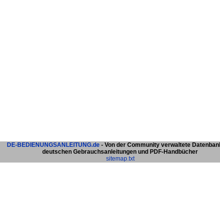
DE-BEDIENUNGSANLEITUNG.de
- Von der Community verwaltete Datenban
deutschen Gebrauchsanleitungen und PDF-Handbücher
sitemap.txt