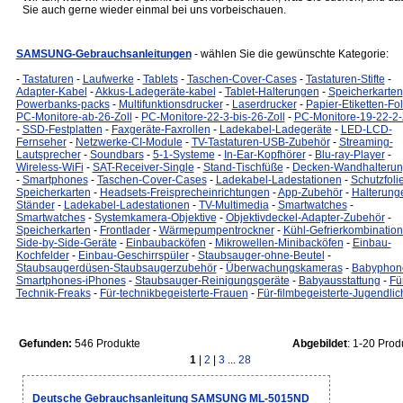
Sie auch gerne wieder einmal bei uns vorbeischauen.
SAMSUNG-Gebrauchsanleitungen
- wählen Sie die gewünschte Kategorie:
-
Tastaturen
-
Laufwerke
-
Tablets
-
Taschen-Cover-Cases
-
Tastaturen-Stifte
-
Adapter-Kabel
-
Akkus-Ladegeräte-kabel
-
Tablet-Halterungen
-
Speicherkarten
Powerbanks-packs
-
Multifunktionsdrucker
-
Laserdrucker
-
Papier-Etiketten-Fo
PC-Monitore-ab-26-Zoll
-
PC-Monitore-22-3-bis-26-Zoll
-
PC-Monitore-19-22-2-
-
SSD-Festplatten
-
Faxgeräte-Faxrollen
-
Ladekabel-Ladegeräte
-
LED-LCD-
Fernseher
-
Netzwerke-CI-Module
-
TV-Tastaturen-USB-Zubehör
-
Streaming-
Lautsprecher
-
Soundbars
-
5-1-Systeme
-
In-Ear-Kopfhörer
-
Blu-ray-Player
-
Wireless-WiFi
-
SAT-Receiver-Single
-
Stand-Tischfüße
-
Decken-Wandhalteru
-
Smartphones
-
Taschen-Cover-Cases
-
Ladekabel-Ladestationen
-
Schutzfoli
Speicherkarten
-
Headsets-Freisprecheinrichtungen
-
App-Zubehör
-
Halterung
Ständer
-
Ladekabel-Ladestationen
-
TV-Multimedia
-
Smartwatches
-
Smartwatches
-
Systemkamera-Objektive
-
Objektivdeckel-Adapter-Zubehör
-
Speicherkarten
-
Frontlader
-
Wärmepumpentrockner
-
Kühl-Gefrierkombinatio
Side-by-Side-Geräte
-
Einbaubacköfen
-
Mikrowellen-Minibacköfen
-
Einbau-
Kochfelder
-
Einbau-Geschirrspüler
-
Staubsauger-ohne-Beutel
-
Staubsaugerdüsen-Staubsaugerzubehör
-
Überwachungskameras
-
Babyphon
Smartphones-iPhones
-
Staubsauger-Reinigungsgeräte
-
Babyausstattung
-
Fü
Technik-Freaks
-
Für-technikbegeisterte-Frauen
-
Für-filmbegeisterte-Jugendlic
Gefunden:
546 Produkte
Abgebildet
: 1-20 Prod
1
|
2
|
3
...
28
Deutsche Gebrauchsanleitung SAMSUNG ML-5015ND