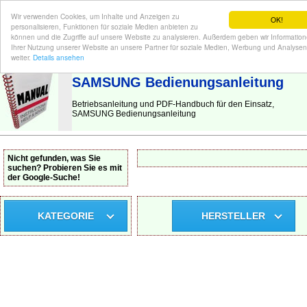
Wir verwenden Cookies, um Inhalte und Anzeigen zu
OK!
personalisieren, Funktionen für soziale Medien anbieten zu
können und die Zugriffe auf unsere Website zu analysieren. Außerdem geben wir Informatio
Ihrer Nutzung unserer Website an unsere Partner für soziale Medien, Werbung und Analysen
BEDIENUNGSANLEITUNG
| Hier finden Sie die deutsche Anleitung!
weiter.
Details ansehen
SAMSUNG Bedienungsanleitung
Betriebsanleitung und PDF-Handbuch für den Einsatz,
SAMSUNG Bedienungsanleitung
Nicht gefunden, was Sie
suchen? Probieren Sie es mit
der Google-Suche!
KATEGORIE
HERSTELLER