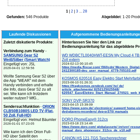
1
|
2
|
3
...
28
Gefunden:
546 Produkte
Abgebildet
: 1-20 Prod
Laufende Diskussionen
Aufgenommene Bedienungsanleitunge
Zuletzt diskutierte Produkte
:
Hinterlassen Sie hier den Link zur
Bedienungsanleitung für das abgebildete P
Verbindung zum Handy
-
SAMSUNG Gear S2
WD WDBCTL0040HWT-EESN My Cloud 4 TB 
Weiß/Silber (Smart Watch)
Zoll extern
Eingefügt von: JSL
2024-02-13 00:10:45
https://media.flixcar.com/ f360cdn/ Western_Digital
2026-04-01 12:59:56
2412300185-deu_user_manual_4779-705103.pdf
Wollte Samsung Gear S2 über
KOSMOS 620516 Easy Elektro Start Mehrfarb
die App "WEAR" mit dem
2023-06-10 01:26:31
Handy verbinden und erhalte
https://fragkosmos.zendesk.com/ hc/ de/
die Info, dass Gear S2 zu alt
article_attachments/ 8252125025948/
620547_EasyElektro_Start_Manual_270521_web_
sei. Wie kann ich trotzdem
weiter nutzen? MfG...
SONY DVP-SR370
2023-04-15 15:39:09
Sendersuchfunktion
-
ORION
https://www.sony.de/ electronics/ support/ home-vi
CLB50B1080S LED TV (Flat,
dvd-players-recorders/ dvp-sr370/ manuals
50 Zoll, Full-HD)
DORO PhoneEasy® 312cs
Eingefügt von: Helmut Bäumler
2023-03-18 23:14:46
2026-01-01 07:23:05
https://www.doro.com/ globalassets/ inriver/ resou
manual_doro_phoneeasy_312cs_de_v10.pdf
Wie kann ich den Orion Full-
HD über Satellit den
CANON HS 121-TGS Taschenrechner