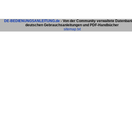
DE-BEDIENUNGSANLEITUNG.de
- Von der Community verwaltete Datenban
deutschen Gebrauchsanleitungen und PDF-Handbücher
sitemap.txt