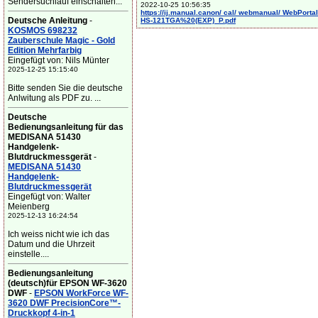
Sendersuchlauf einschalten...
2022-10-25 10:56:35
https://ij.manual.canon/ cal/ webmanual/ WebPortal/
Deutsche Anleitung
-
HS-121TGA%20(EXP)_P.pdf
KOSMOS 698232
Zauberschule Magic - Gold
Edition Mehrfarbig
Eingefügt von: Nils Münter
2025-12-25 15:15:40
Bitte senden Sie die deutsche
Anlwitung als PDF zu. ...
Deutsche
Bedienungsanleitung für das
MEDISANA 51430
Handgelenk-
Blutdruckmessgerät
-
MEDISANA 51430
Handgelenk-
Blutdruckmessgerät
Eingefügt von: Walter
Meienberg
2025-12-13 16:24:54
Ich weiss nicht wie ich das
Datum und die Uhrzeit
einstelle....
Bedienungsanleitung
(deutsch)für EPSON WF-3620
DWF
-
EPSON WorkForce WF-
3620 DWF PrecisionCore™-
Druckkopf 4-in-1