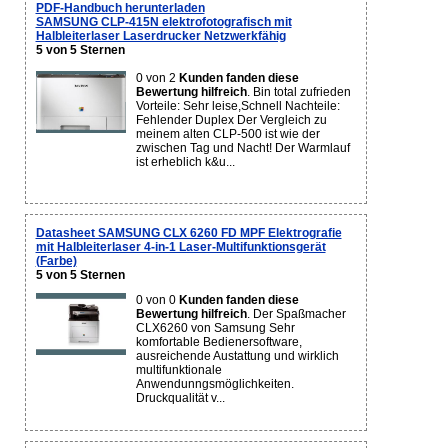
PDF-Handbuch herunterladen
SAMSUNG CLP-415N elektrofotografisch mit
Halbleiterlaser Laserdrucker Netzwerkfähig
5 von 5 Sternen
0 von 2
Kunden fanden diese
Bewertung hilfreich
. Bin total zufrieden
Vorteile: Sehr leise,Schnell Nachteile:
Fehlender Duplex Der Vergleich zu
meinem alten CLP-500 ist wie der
zwischen Tag und Nacht! Der Warmlauf
ist erheblich k&u...
Datasheet SAMSUNG CLX 6260 FD MPF Elektrografie
mit Halbleiterlaser 4-in-1 Laser-Multifunktionsgerät
(Farbe)
5 von 5 Sternen
0 von 0
Kunden fanden diese
Bewertung hilfreich
. Der Spaßmacher
CLX6260 von Samsung Sehr
komfortable Bedienersoftware,
ausreichende Austattung und wirklich
multifunktionale
Anwendunngsmöglichkeiten.
Druckqualität v...