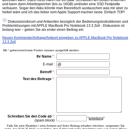
aufrüsten kann. Dazu muss mann nur ein paar Schrauben am Boden entfernen
und kann dann Arbeitsspeicher (bis zu 16GB) und/oder eine SSD Festplatte
verbauen. Sogar den Akku könnte man theoretisch austauschen was mir aber zu
heikel wäre und ich das lieber vom Apple Support machen lasse. Einfach TOP!
Diskussionsforum und Antworten bezüglich der Bedienungsinstruktionen und
Problemlösungen mit APPLE MacBook Pro Notebook 13.3 Zoll - Diskussion ist
bislang leer – geben Sie als erster einen Beitrag ein
Neuen Kommentar/Anfrage/Antwort eingeben zu APPLE MacBook Pro Notebook
13.3 Zoll
Mit
*
gekennzeichnete Posten müssen ausgefüllt werden.
Ihr Name
*
:
E-mail :
Betreff
*
:
Text des Beitrags
*
:
Schreiben Sie den Code ab
*
:
"
anleitung
"
(spam block)
Falls Sie eine Reaktion / eine Antwort auf Ihren Beitrag erhalten möchten, vergessen Sie
nicht, das Feld "E-Mail" auszufüllen. Ihre E-Mail wird nicht abgebildet oder auf andere Weise