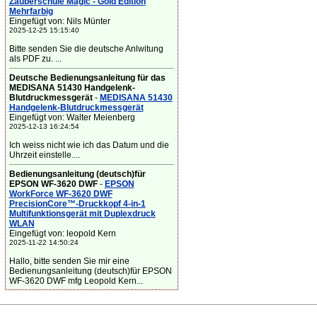
Zauberschule Magic - Gold Edition
Mehrfarbig
Eingefügt von: Nils Münter
2025-12-25 15:15:40
Bitte senden Sie die deutsche Anlwitung
als PDF zu. ...
Deutsche Bedienungsanleitung für das
MEDISANA 51430 Handgelenk-
Blutdruckmessgerät
-
MEDISANA 51430
Handgelenk-Blutdruckmessgerät
Eingefügt von: Walter Meienberg
2025-12-13 16:24:54
Ich weiss nicht wie ich das Datum und die
Uhrzeit einstelle....
Bedienungsanleitung (deutsch)für
EPSON WF-3620 DWF
-
EPSON
WorkForce WF-3620 DWF
PrecisionCore™-Druckkopf 4-in-1
Multifunktionsgerät mit Duplexdruck
WLAN
Eingefügt von: leopold Kern
2025-11-22 14:50:24
Hallo, bitte senden Sie mir eine
Bedienungsanleitung (deutsch)für EPSON
WF-3620 DWF mfg Leopold Kern...