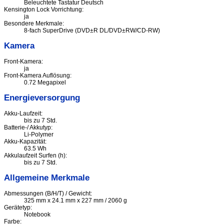
Beleuchtete Tastatur Deutsch
Kensington Lock Vorrichtung:
ja
Besondere Merkmale:
8-fach SuperDrive (DVD±R DL/DVD±RW/CD-RW)
Kamera
Front-Kamera:
ja
Front-Kamera Auflösung:
0.72 Megapixel
Energieversorgung
Akku-Laufzeit:
bis zu 7 Std.
Batterie-/ Akkutyp:
Li-Polymer
Akku-Kapazität:
63.5 Wh
Akkulaufzeit Surfen (h):
bis zu 7 Std.
Allgemeine Merkmale
Abmessungen (B/H/T) / Gewicht:
325 mm x 24.1 mm x 227 mm / 2060 g
Gerätetyp:
Notebook
Farbe: