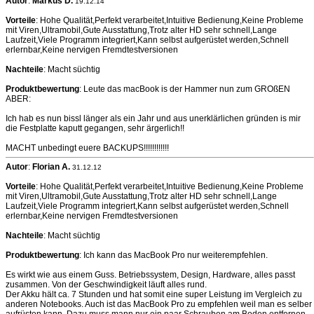
Autor
:
Markus D.
19.12.14
Vorteile
: Hohe Qualität,Perfekt verarbeitet,Intuitive Bedienung,Keine Probleme
mit Viren,Ultramobil,Gute Ausstattung,Trotz alter HD sehr schnell,Lange
Laufzeit,Viele Programm integriert,Kann selbst aufgerüstet werden,Schnell
erlernbar,Keine nervigen Fremdtestversionen
Nachteile
: Macht süchtig
Produktbewertung
: Leute das macBook is der Hammer nun zum GROßEN
ABER:
Ich hab es nun bissl länger als ein Jahr und aus unerklärlichen gründen is mir
die Festplatte kaputt gegangen, sehr ärgerlich!!
MACHT unbedingt euere BACKUPS!!!!!!!!!!!!
Autor
:
Florian A.
31.12.12
Vorteile
: Hohe Qualität,Perfekt verarbeitet,Intuitive Bedienung,Keine Probleme
mit Viren,Ultramobil,Gute Ausstattung,Trotz alter HD sehr schnell,Lange
Laufzeit,Viele Programm integriert,Kann selbst aufgerüstet werden,Schnell
erlernbar,Keine nervigen Fremdtestversionen
Nachteile
: Macht süchtig
Produktbewertung
: Ich kann das MacBook Pro nur weiterempfehlen.
Es wirkt wie aus einem Guss. Betriebssystem, Design, Hardware, alles passt
zusammen. Von der Geschwindigkeit läuft alles rund.
Der Akku hält ca. 7 Stunden und hat somit eine super Leistung im Vergleich zu
anderen Notebooks. Auch ist das MacBook Pro zu empfehlen weil man es selber