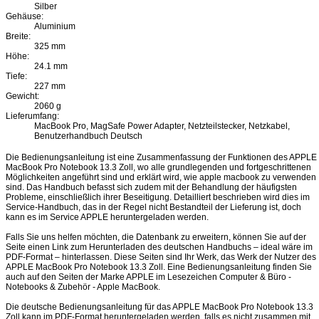
Silber
Gehäuse:
Aluminium
Breite:
325 mm
Höhe:
24.1 mm
Tiefe:
227 mm
Gewicht:
2060 g
Lieferumfang:
MacBook Pro, MagSafe Power Adapter, Netzteilstecker, Netzkabel,
Benutzerhandbuch Deutsch
Die Bedienungsanleitung ist eine Zusammenfassung der Funktionen des APPLE
MacBook Pro Notebook 13.3 Zoll, wo alle grundlegenden und fortgeschrittenen
Möglichkeiten angeführt sind und erklärt wird, wie apple macbook zu verwenden
sind. Das Handbuch befasst sich zudem mit der Behandlung der häufigsten
Probleme, einschließlich ihrer Beseitigung. Detailliert beschrieben wird dies im
Service-Handbuch, das in der Regel nicht Bestandteil der Lieferung ist, doch
kann es im Service APPLE heruntergeladen werden.
Falls Sie uns helfen möchten, die Datenbank zu erweitern, können Sie auf der
Seite einen Link zum Herunterladen des deutschen Handbuchs – ideal wäre im
PDF-Format – hinterlassen. Diese Seiten sind Ihr Werk, das Werk der Nutzer des
APPLE MacBook Pro Notebook 13.3 Zoll. Eine Bedienungsanleitung finden Sie
auch auf den Seiten der Marke APPLE im Lesezeichen Computer & Büro -
Notebooks & Zubehör - Apple MacBook.
Die deutsche Bedienungsanleitung für das APPLE MacBook Pro Notebook 13.3
Zoll kann im PDF-Format heruntergeladen werden, falls es nicht zusammen mit