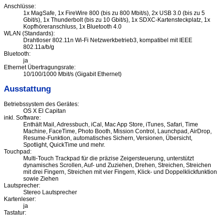
Anschlüsse:
1x MagSafe, 1x FireWire 800 (bis zu 800 Mbit/s), 2x USB 3.0 (bis zu 5
Gbit/s), 1x Thunderbolt (bis zu 10 Gbit/s), 1x SDXC-Kartensteckplatz, 1x
Kopfhöreranschluss, 1x Bluetooth 4.0
WLAN (Standards):
Drahtloser 802.11n Wi-Fi Netzwerkbetrieb3, kompatibel mit IEEE
802.11a/b/g
Bluetooth:
ja
Ethernet Übertragungsrate:
10/100/1000 Mbit/s (Gigabit Ethernet)
Ausstattung
Betriebssystem des Gerätes:
OS X El Capitan
inkl. Software:
Enthält Mail, Adressbuch, iCal, Mac App Store, iTunes, Safari, Time
Machine, FaceTime, Photo Booth, Mission Control, Launchpad, AirDrop,
Resume-Funktion, automatisches Sichern, Versionen, Übersicht,
Spotlight, QuickTime und mehr.
Touchpad:
Multi-Touch Trackpad für die präzise Zeigersteuerung, unterstützt
dynamisches Scrollen, Auf- und Zuziehen, Drehen, Streichen, Streichen
mit drei Fingern, Streichen mit vier Fingern, Klick- und Doppelklickfunktion
sowie Ziehen
Lautsprecher:
Stereo Lautsprecher
Kartenleser:
ja
Tastatur: