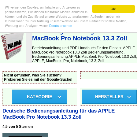
Wir verwenden Cookies, um Inhalte und Anzeigen zu
OK!
personalisieren, Funktionen für soziale Medien anbieten zu
können und die Zugriffe auf unsere Website zu analysieren. Außerdem geben wir
Informationen zu Ihrer Nutzung unserer Website an unsere Partner für soziale Medien,
BEDIENUNGSANLEITUNG
| Hier finden Sie die deutsche Anleitung!
Werbung und Analysen weiter.
Details ansehen
Bedienungsanleitung APPLE
MacBook Pro Notebook 13.3 Zoll
Betriebsanleitung und PDF-Handbuch für den Einsatz, APPLE
MacBook Pro Notebook 13.3 Zoll Bedienungsanleitung,
Bedienungsanleitung APPLE MacBook Pro Notebook 13.3 Zoll,
APPLE, MacBook, Pro, Notebook, 13.3, Zoll
Nicht gefunden, was Sie suchen?
Probieren Sie es mit der Google-Suche!
KATEGORIE
HERSTELLER
Deutsche Bedienungsanleitung für das APPLE
MacBook Pro Notebook 13.3 Zoll
4,5 von 5 Sternen