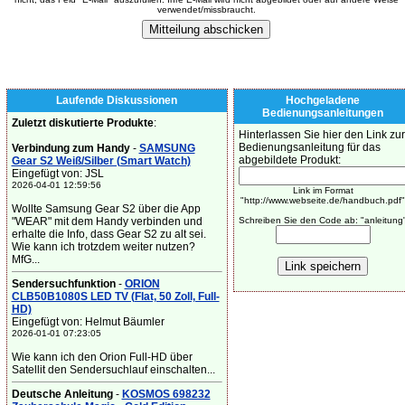
verwendet/missbraucht.
Laufende Diskussionen
Hochgeladene
Bedienungsanleitungen
Zuletzt diskutierte Produkte
:
Hinterlassen Sie hier den Link zur
Bedienungsanleitung für das
Verbindung zum Handy
-
SAMSUNG
abgebildete Produkt:
Gear S2 Weiß/Silber (Smart Watch)
Eingefügt von: JSL
2026-04-01 12:59:56
Link im Format
"http://www.webseite.de/handbuch.pdf"
Wollte Samsung Gear S2 über die App
"WEAR" mit dem Handy verbinden und
Schreiben Sie den Code ab: "anleitung
erhalte die Info, dass Gear S2 zu alt sei.
Wie kann ich trotzdem weiter nutzen?
MfG...
Sendersuchfunktion
-
ORION
CLB50B1080S LED TV (Flat, 50 Zoll, Full-
HD)
Eingefügt von: Helmut Bäumler
2026-01-01 07:23:05
Wie kann ich den Orion Full-HD über
Satellit den Sendersuchlauf einschalten...
Deutsche Anleitung
-
KOSMOS 698232