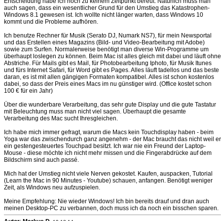
Entscheidung habe ich noch zu keinem Zeitpunkt bereut. Natürlich muss man
auch sagen, dass ein wesentlicher Grund für den Umstieg das Katastrophen-
Windows 8.1 gewesen ist. Ich wollte nicht länger warten, dass Windows 10
kommt und die Probleme aufhören.
Ich benutze Rechner für Musik (Serato DJ, Numark NS7), für mein Newsportal
und das Erstellen eines Magazins (Bild- und Video-Bearbeitung mit Adobe)
sowie zum Surfen. Normalerweise benötigt man diverse Win-Programme um
überhaupt loslegen zu können. Beim Mac ist alles gleich mit dabei und läuft ohne
Abstriche. Für Mails gibt es Mail, für Photobearbeitung Iphoto, für Musik Itunes
und fürs Internet Safari, für Word gibt es Pages. Alles läuft tadellos und das beste
daran, es ist mit allen gängigen Formaten kompatibel. Alles ist schon kostenlos
dabei, so dass der Preis eines Macs im nu günstiger wird. (Office kostet schon
100 € für ein Jahr)
Über die wunderbare Verarbeitung, das sehr gute Display und die gute Tastatur
mit Beleuchtung muss man nicht viel sagen. Überhaupt die gesamte
Verarbeitung des Mac sucht Ihresgleichen.
Ich habe mich immer gefragt, warum die Macs kein Touchdisplay haben - beim
Yoga war das zwischendurch ganz angenehm - der Mac braucht das nicht weil er
ein gestengesteuertes Touchpad besitzt. Ich war nie ein Freund der Laptop-
Mouse - diese möchte ich nicht mehr missen und die Fingerabdrücke auf dem
Bildschirm sind auch passé.
Mich hat der Umstieg nicht viele Nerven gekostet. Kaufen, auspacken, Tutorial
(Learn the Mac in 90 Minutes - Youtube) schauen, anfangen. Benötigt weniger
Zeit, als Windows neu aufzuspielen.
Meine Empfehlung: Nie wieder Windows! Ich bin bereits drauf und dran auch
meinen Desktop-PC zu verbannen, doch muss ich da noch ein bisschen sparen.