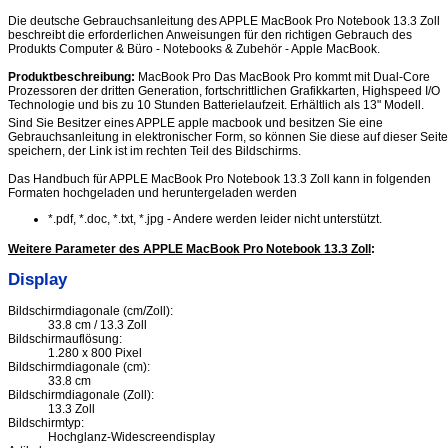
Die deutsche Gebrauchsanleitung des APPLE MacBook Pro Notebook 13.3 Zoll
beschreibt die erforderlichen Anweisungen für den richtigen Gebrauch des
Produkts Computer & Büro - Notebooks & Zubehör - Apple MacBook.
Produktbeschreibung:
MacBook Pro Das MacBook Pro kommt mit Dual-Core
Prozessoren der dritten Generation, fortschrittlichen Grafikkarten, Highspeed I/O
Technologie und bis zu 10 Stunden Batterielaufzeit. Erhältlich als 13" Modell.
Sind Sie Besitzer eines APPLE apple macbook und besitzen Sie eine
Gebrauchsanleitung in elektronischer Form, so können Sie diese auf dieser Seite
speichern, der Link ist im rechten Teil des Bildschirms.
Das Handbuch für APPLE MacBook Pro Notebook 13.3 Zoll kann in folgenden
Formaten hochgeladen und heruntergeladen werden
*.pdf, *.doc, *.txt, *.jpg - Andere werden leider nicht unterstützt.
Weitere Parameter des APPLE MacBook Pro Notebook 13.3 Zoll
:
Display
Bildschirmdiagonale (cm/Zoll):
33.8 cm / 13.3 Zoll
Bildschirmauflösung:
1.280 x 800 Pixel
Bildschirmdiagonale (cm):
33.8 cm
Bildschirmdiagonale (Zoll):
13.3 Zoll
Bildschirmtyp:
Hochglanz-Widescreendisplay