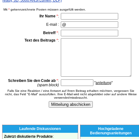
ready, 3D, 5000 ANSI Lumen, DLP)
Mit
*
gekennzeichnete Posten müssen ausgefüllt werden.
Ihr Name
*
:
E-mail :
Betreff
*
:
Text des Beitrags
*
:
Schreiben Sie den Code ab
*
:
"
anleitung
"
(spam block)
Falls Sie eine Reaktion / eine Antwort auf Ihren Beitrag erhalten möchten, vergessen Sie
nicht, das Feld "E-Mail" auszufüllen. Ihre E-Mail wird nicht abgebildet oder auf andere Weise
verwendet/missbraucht.
Laufende Diskussionen
Hochgeladene
Bedienungsanleitungen
Zuletzt diskutierte Produkte
: