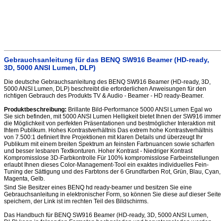
Gebrauchsanleitung für das BENQ SW916 Beamer (HD-ready,
3D, 5000 ANSI Lumen, DLP)
Die deutsche Gebrauchsanleitung des BENQ SW916 Beamer (HD-ready, 3D,
5000 ANSI Lumen, DLP) beschreibt die erforderlichen Anweisungen für den
richtigen Gebrauch des Produkts TV & Audio - Beamer - HD ready-Beamer.
Produktbeschreibung:
Brillante Bild-Performance 5000 ANSI Lumen Egal wo
Sie sich befinden, mit 5000 ANSI Lumen Helligkeit bietet Ihnen der SW916 immer
die Möglichkeit von perfekten Präsentationen und bestmöglicher Interaktion mit
Ihtem Publikum. Hohes Kontrastverhältnis Das extrem hohe Kontrastverhältnis
von 7.500:1 definiert Ihre Projektionen mit klaren Details und überzeugt Ihr
Publikum mit einem breiten Spektrum an feinsten Farbnuancen sowie scharfen
und besser lesbaren Textkonturen. Hoher Kontrast - Niedriger Kontrast
Kompromisslose 3D-Farbkontrolle Für 100% kompromisslose Farbeinstellungen
erlaubt Ihnen dieses Color-Management-Tool ein exaktes individuelles Fein-
Tuning der Sättigung und des Farbtons der 6 Grundfarben Rot, Grün, Blau, Cyan,
Magenta, Gelb.
Sind Sie Besitzer eines BENQ hd ready-beamer und besitzen Sie eine
Gebrauchsanleitung in elektronischer Form, so können Sie diese auf dieser Seite
speichern, der Link ist im rechten Teil des Bildschirms.
Das Handbuch für BENQ SW916 Beamer (HD-ready, 3D, 5000 ANSI Lumen,