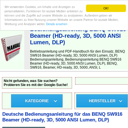
Wir verwenden Cookies, um Inhalte und Anzeigen zu
OK!
personalisieren, Funktionen für soziale Medien anbieten zu
können und die Zugriffe auf unsere Website zu analysieren. Außerdem geben wir
Informationen zu Ihrer Nutzung unserer Website an unsere Partner für soziale Medien,
BEDIENUNGSANLEITUNG
| Hier finden Sie die deutsche Anleitung!
Werbung und Analysen weiter.
Details ansehen
Bedienungsanleitung BENQ SW916
Beamer (HD-ready, 3D, 5000 ANSI
Lumen, DLP)
Betriebsanleitung und PDF-Handbuch für den Einsatz, BENQ
SW916 Beamer (HD-ready, 3D, 5000 ANSI Lumen, DLP)
Bedienungsanleitung, Bedienungsanleitung BENQ SW916
Beamer (HD-ready, 3D, 5000 ANSI Lumen, DLP), BENQ,
SW916, Beamer, HD-ready, 3D, 5000, ANSI, L
Nicht gefunden, was Sie suchen?
Probieren Sie es mit der Google-Suche!
KATEGORIE
HERSTELLER
Deutsche Bedienungsanleitung für das BENQ SW916
Beamer (HD-ready, 3D, 5000 ANSI Lumen, DLP)