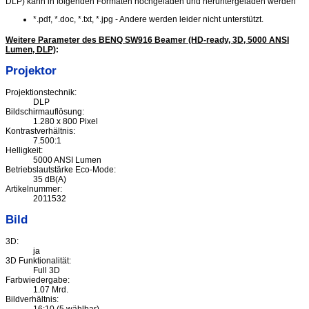
DLP) kann in folgenden Formaten hochgeladen und heruntergeladen werden
*.pdf, *.doc, *.txt, *.jpg - Andere werden leider nicht unterstützt.
Weitere Parameter des BENQ SW916 Beamer (HD-ready, 3D, 5000 ANSI
Lumen, DLP)
:
Projektor
Projektionstechnik:
DLP
Bildschirmauflösung:
1.280 x 800 Pixel
Kontrastverhältnis:
7.500:1
Helligkeit:
5000 ANSI Lumen
Betriebslautstärke Eco-Mode:
35 dB(A)
Artikelnummer:
2011532
Bild
3D:
ja
3D Funktionalität:
Full 3D
Farbwiedergabe:
1.07 Mrd.
Bildverhältnis: