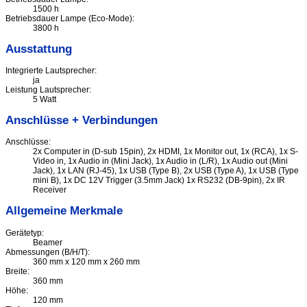
1500 h
Betriebsdauer Lampe (Eco-Mode):
3800 h
Ausstattung
Integrierte Lautsprecher:
ja
Leistung Lautsprecher:
5 Watt
Anschlüsse + Verbindungen
Anschlüsse:
2x Computer in (D-sub 15pin), 2x HDMI, 1x Monitor out, 1x (RCA), 1x S-
Video in, 1x Audio in (Mini Jack), 1x Audio in (L/R), 1x Audio out (Mini
Jack), 1x LAN (RJ-45), 1x USB (Type B), 2x USB (Type A), 1x USB (Type
mini B), 1x DC 12V Trigger (3.5mm Jack) 1x RS232 (DB-9pin), 2x IR
Receiver
Allgemeine Merkmale
Gerätetyp:
Beamer
Abmessungen (B/H/T):
360 mm x 120 mm x 260 mm
Breite:
360 mm
Höhe:
120 mm