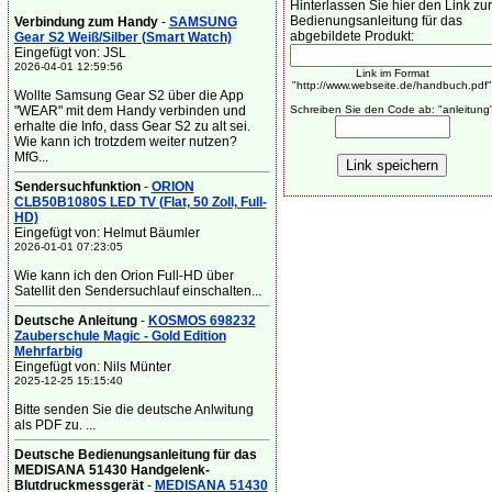
Hinterlassen Sie hier den Link zur
Bedienungsanleitung für das
Verbindung zum Handy
-
SAMSUNG
abgebildete Produkt:
Gear S2 Weiß/Silber (Smart Watch)
Eingefügt von: JSL
2026-04-01 12:59:56
Link im Format
"http://www.webseite.de/handbuch.pdf"
Wollte Samsung Gear S2 über die App
"WEAR" mit dem Handy verbinden und
Schreiben Sie den Code ab: "anleitung
erhalte die Info, dass Gear S2 zu alt sei.
Wie kann ich trotzdem weiter nutzen?
MfG...
Sendersuchfunktion
-
ORION
CLB50B1080S LED TV (Flat, 50 Zoll, Full-
HD)
Eingefügt von: Helmut Bäumler
2026-01-01 07:23:05
Wie kann ich den Orion Full-HD über
Satellit den Sendersuchlauf einschalten...
Deutsche Anleitung
-
KOSMOS 698232
Zauberschule Magic - Gold Edition
Mehrfarbig
Eingefügt von: Nils Münter
2025-12-25 15:15:40
Bitte senden Sie die deutsche Anlwitung
als PDF zu. ...
Deutsche Bedienungsanleitung für das
MEDISANA 51430 Handgelenk-
Blutdruckmessgerät
-
MEDISANA 51430