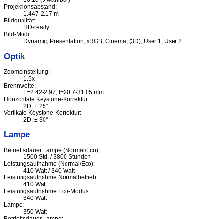
16:10 (5 wählbar)
Projektionsabstand:
1.447-2.17 m
Bildqualität:
HD-ready
Bild-Modi:
Dynamic, Presentation, sRGB, Cinema, (3D), User 1, User 2
Optik
Zoomeinstellung:
1.5x
Brennweite:
F=2.42-2.97, f=20.7-31.05 mm
Horizontale Keystone-Korrektur:
2D, ± 25°
Vertikale Keystone-Korrektur:
2D, ± 30°
Lampe
Betriebsdauer Lampe (Normal/Eco):
1500 Std. / 3800 Stunden
Leistungsaufnahme (Normal/Eco):
410 Watt / 340 Watt
Leistungsaufnahme Normalbetrieb:
410 Watt
Leistungsaufnahme Eco-Modus:
340 Watt
Lampe:
350 Watt
Betriebsdauer Lampe: