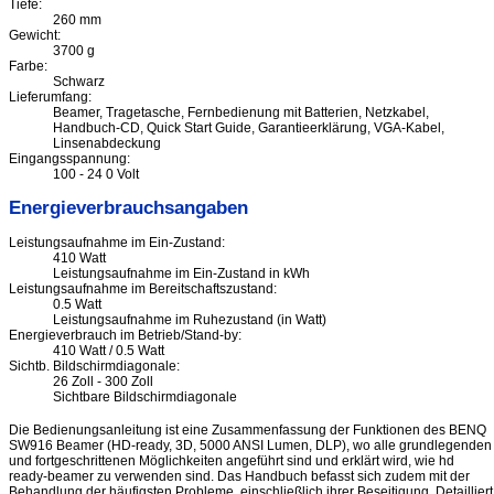
Tiefe:
260 mm
Gewicht:
3700 g
Farbe:
Schwarz
Lieferumfang:
Beamer, Tragetasche, Fernbedienung mit Batterien, Netzkabel,
Handbuch-CD, Quick Start Guide, Garantieerklärung, VGA-Kabel,
Linsenabdeckung
Eingangsspannung:
100 - 24 0 Volt
Energieverbrauchsangaben
Leistungsaufnahme im Ein-Zustand:
410 Watt
Leistungsaufnahme im Ein-Zustand in kWh
Leistungsaufnahme im Bereitschaftszustand:
0.5 Watt
Leistungsaufnahme im Ruhezustand (in Watt)
Energieverbrauch im Betrieb/Stand-by:
410 Watt / 0.5 Watt
Sichtb. Bildschirmdiagonale:
26 Zoll - 300 Zoll
Sichtbare Bildschirmdiagonale
Die Bedienungsanleitung ist eine Zusammenfassung der Funktionen des BENQ
SW916 Beamer (HD-ready, 3D, 5000 ANSI Lumen, DLP), wo alle grundlegenden
und fortgeschrittenen Möglichkeiten angeführt sind und erklärt wird, wie hd
ready-beamer zu verwenden sind. Das Handbuch befasst sich zudem mit der
Behandlung der häufigsten Probleme, einschließlich ihrer Beseitigung. Detailliert