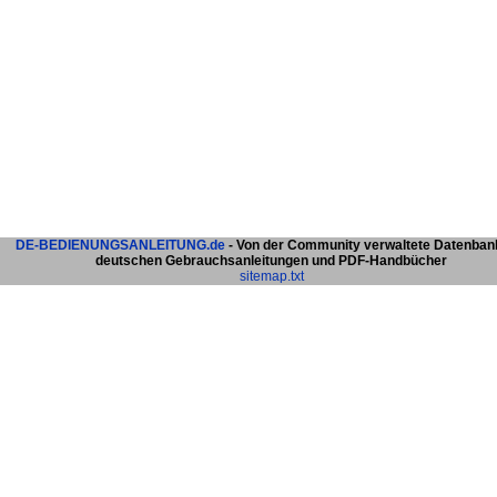
DE-BEDIENUNGSANLEITUNG.de
- Von der Community verwaltete Datenban
deutschen Gebrauchsanleitungen und PDF-Handbücher
sitemap.txt