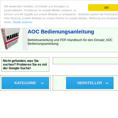
Wir verwenden Cookies, um Inhalte und Anzeigen zu
OK!
personalisieren, Funktionen für soziale Medien anbieten zu
können und die Zugriffe auf unsere Website zu analysieren. Außerdem geben wir Informatio
Ihrer Nutzung unserer Website an unsere Partner für soziale Medien, Werbung und Analysen
BEDIENUNGSANLEITUNG
| Hier finden Sie die deutsche Anleitung!
weiter.
Details ansehen
AOC Bedienungsanleitung
Betriebsanleitung und PDF-Handbuch für den Einsatz, AOC
Bedienungsanleitung
Nicht gefunden, was Sie
suchen? Probieren Sie es mit
der Google-Suche!
KATEGORIE
HERSTELLER