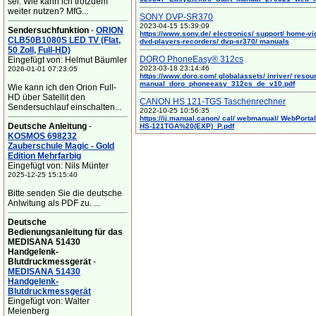
sei. Wie kann ich trotzdem
weiter nutzen? MfG...
SONY DVP-SR370
2023-04-15 15:39:09
Sendersuchfunktion
-
ORION
https://www.sony.de/ electronics/ support/ home-vi
CLB50B1080S LED TV (Flat,
dvd-players-recorders/ dvp-sr370/ manuals
50 Zoll, Full-HD)
DORO PhoneEasy® 312cs
Eingefügt von: Helmut Bäumler
2023-03-18 23:14:46
2026-01-01 07:23:05
https://www.doro.com/ globalassets/ inriver/ resou
manual_doro_phoneeasy_312cs_de_v10.pdf
Wie kann ich den Orion Full-
HD über Satellit den
CANON HS 121-TGS Taschenrechner
Sendersuchlauf einschalten...
2022-10-25 10:56:35
https://ij.manual.canon/ cal/ webmanual/ WebPortal/
Deutsche Anleitung
-
HS-121TGA%20(EXP)_P.pdf
KOSMOS 698232
Zauberschule Magic - Gold
Edition Mehrfarbig
Eingefügt von: Nils Münter
2025-12-25 15:15:40
Bitte senden Sie die deutsche
Anlwitung als PDF zu. ...
Deutsche
Bedienungsanleitung für das
MEDISANA 51430
Handgelenk-
Blutdruckmessgerät
-
MEDISANA 51430
Handgelenk-
Blutdruckmessgerät
Eingefügt von: Walter
Meienberg