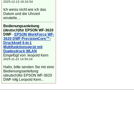
2025-12-13 16:24:54
Ich weiss nicht wie ich das
Datum und die Uhrzeit
einstelle....
Bedienungsanleitung
(deutsch)für EPSON WF-3620
DWF
-
EPSON WorkForce WF-
3620 DWF PrecisionCore™-
Druckkopf 4-in-1
Multifunktionsgerät mit
Duplexdruck WLAN
Eingefügt von: leopold Kern
2025-11-22 14:50:24
Hallo, bitte senden Sie mir eine
Bedienungsanleitung
(deutsch)für EPSON WF-3620
DWF mfg Leopold Kern...