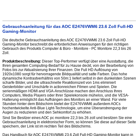
Gebrauchsanleitung für das AOC E2476VWM6 23.6 Zoll Full-HD
Gaming-Monitor
Die deutsche Gebrauchsanleitung des AOC E2476VWM6 23.6 Zoll Full-HD
Gaming-Monitor beschreibt die erforderlichen Anweisungen für den richtigen
Gebrauch des Produkts Computer & Büro - Monitore - PC Monitore 22,3 bis 26
Zoll.
Produktbeschreibung:
Dieser Top-Performer verfügt über eine Ausstattung, die
Ihren gesamten Computing-Bedarf für zu Hause deckt, von der Bearbeitung von
Fotos bis zur Aktualisierung Ihrer Finanzen. Die Full HD Auflösung von
1920x1080 sorgt für hervorragende Bildqualität und satte Farben. Das hohe
dynamische Kontrastverhältnis von 50m:1 liefert selbst in den dunkelsten Szenen
scharfe Bilder, und die ultraschnelle Reaktionszeit von 1ms eliminiert
Geisterbilder und Unschärfe in actionreichen Filmen und Spielen. Die
serienmäßigen HDMI and VGA-Anschlüsse machen den Anschluss Ihres
Computers, Media Players oder Ihrer Spielekonsole mühelos, und die VESA-
Halterung ermöglicht das Aufhängen des Monitors an einer Wand. Für viele
Stunden hinter dem Bildschirm bietet der E2476VWM6 außerdem AOCs
hochentwickelte Anti-Blue Light-Technologie, um eine Überanstrengung der
Augen zu reduzieren und den Sehkomfort zu erhöhen.
Sind Sie Besitzer eines AOC pc monitore 22,3 bis 26 zoll und besitzen Sie eine
Gebrauchsanleitung in elektronischer Form, so können Sie diese auf dieser Seite
speichern, der Link ist im rechten Teil des Bildschirms.
Das Handbuch für AOC E2476VWM6 23.6 Zoll Full-HD Gaming-Monitor kann in