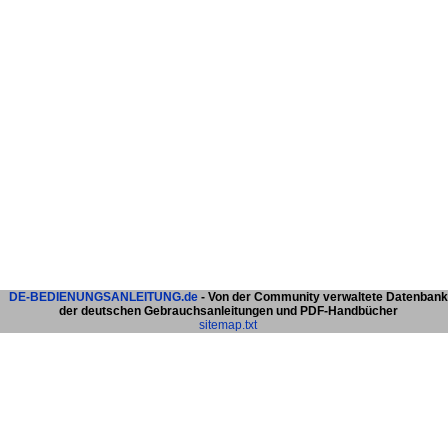
DE-BEDIENUNGSANLEITUNG.de
- Von der Community verwaltete Datenbank
der deutschen Gebrauchsanleitungen und PDF-Handbücher
sitemap.txt