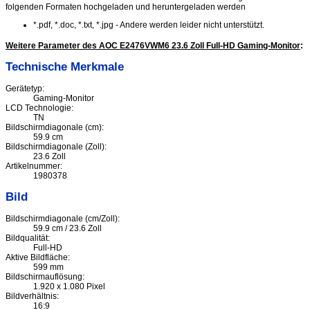
folgenden Formaten hochgeladen und heruntergeladen werden
*.pdf, *.doc, *.txt, *.jpg - Andere werden leider nicht unterstützt.
Weitere Parameter des AOC E2476VWM6 23.6 Zoll Full-HD Gaming-Monitor
:
Technische Merkmale
Gerätetyp:
Gaming-Monitor
LCD Technologie:
TN
Bildschirmdiagonale (cm):
59.9 cm
Bildschirmdiagonale (Zoll):
23.6 Zoll
Artikelnummer:
1980378
Bild
Bildschirmdiagonale (cm/Zoll):
59.9 cm / 23.6 Zoll
Bildqualität:
Full-HD
Aktive Bildfläche:
599 mm
Bildschirmauflösung:
1.920 x 1.080 Pixel
Bildverhältnis:
16:9