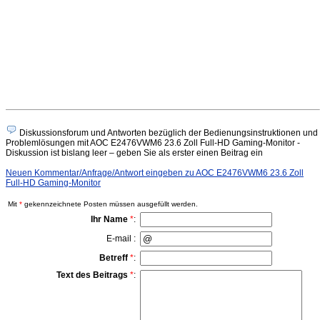
Diskussionsforum und Antworten bezüglich der Bedienungsinstruktionen und
Problemlösungen mit AOC E2476VWM6 23.6 Zoll Full-HD Gaming-Monitor -
Diskussion ist bislang leer – geben Sie als erster einen Beitrag ein
Neuen Kommentar/Anfrage/Antwort eingeben zu AOC E2476VWM6 23.6 Zoll
Full-HD Gaming-Monitor
Mit
*
gekennzeichnete Posten müssen ausgefüllt werden.
Ihr Name
*
:
E-mail :
Betreff
*
:
Text des Beitrags
*
: