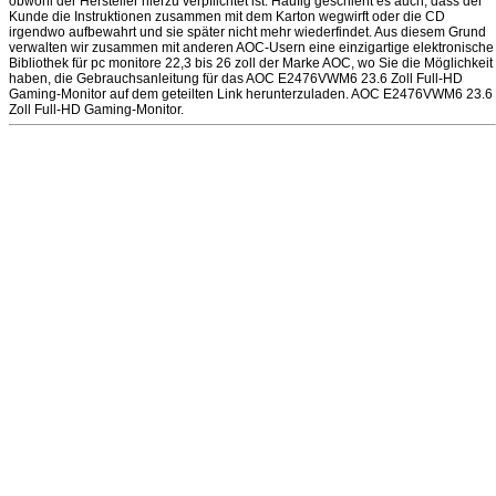
obwohl der Hersteller hierzu verpflichtet ist. Häufig geschieht es auch, dass der
Kunde die Instruktionen zusammen mit dem Karton wegwirft oder die CD
irgendwo aufbewahrt und sie später nicht mehr wiederfindet. Aus diesem Grund
verwalten wir zusammen mit anderen AOC-Usern eine einzigartige elektronische
Bibliothek für pc monitore 22,3 bis 26 zoll der Marke AOC, wo Sie die Möglichkeit
haben, die Gebrauchsanleitung für das AOC E2476VWM6 23.6 Zoll Full-HD
Gaming-Monitor auf dem geteilten Link herunterzuladen. AOC E2476VWM6 23.6
Zoll Full-HD Gaming-Monitor.