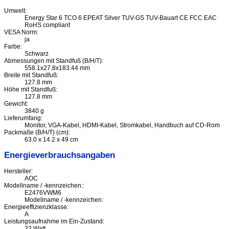
Umwelt:
Energy Star 6 TCO 6 EPEAT Silver TUV-GS TUV-Bauart CE FCC EAC
RoHS compliant
VESA Norm:
ja
Farbe:
Schwarz
Abmessungen mit Standfuß (B/H/T):
558.1x27.8x183.44 mm
Breite mit Standfuß:
127.8 mm
Höhe mit Standfuß:
127.8 mm
Gewicht:
3840 g
Lieferumfang:
Monitor, VGA-Kabel, HDMI-Kabel, Stromkabel, Handbuch auf CD-Rom
Packmaße (B/H/T) (cm):
63.0 x 14.2 x 49 cm
Energieverbrauchsangaben
Hersteller:
AOC
Modellname / -kennzeichen::
E2476VWM6
Modellname / -kennzeichen:
Energieeffizienzklasse:
A
Leistungsaufnahme im Ein-Zustand:
22 Watt