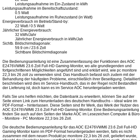
Leistungsaufnahme im Ein-Zustand in kWh
Leistungsaufnahme im Bereitschaftszustand:
0.5 Watt
Leistungsaufnahme im Ruhezustand (in Watt)
Energieverbrauch im Betrieb/Stand-by:
22 Watt / 0.5 Watt
Jährlicher Energieverbrauch:
32 kWh/Jahr
Jährlicher Energieverbrauch in kWh/Jah
Sichtb. Bildschirmdiagonale:
59.9 cm / 23.6 Zoll
Sichtbare Bildschirmdiagonale
Die Bedienungsanleitung ist eine Zusammenfassung der Funktionen des AOC
E2476VWM6 23.6 Zoll Full-HD Gaming-Monitor, wo alle grundlegenden und
fortgeschrittenen Möglichkeiten angeführt sind und erklärt wird, wie pc monitore
22,3 bis 26 zoll zu verwenden sind. Das Handbuch befasst sich zudem mit der
Behandlung der häufigsten Probleme, einschließlich ihrer Beseitigung. Detailliert
beschrieben wird dies im Service-Handbuch, das in der Regel nicht Bestandteil
der Lieferung ist, doch kann es im Service AOC heruntergeladen werden.
Falls Sie uns helfen möchten, die Datenbank zu erweitern, können Sie auf der
Seite einen Link zum Herunterladen des deutschen Handbuchs – ideal wäre im
PDF-Format – hinterlassen. Diese Seiten sind Ihr Werk, das Werk der Nutzer des
AOC E2476VWM6 23.6 Zoll Full-HD Gaming-Monitor. Eine Bedienungsanleitung
finden Sie auch auf den Seiten der Marke AOC im Lesezeichen Computer & Büro
- Monitore - PC Monitore 22,3 bis 26 Zoll.
Die deutsche Bedienungsanleitung für das AOC E2476VWM6 23.6 Zoll Full-HD
Gaming-Monitor kann im PDF-Format heruntergeladen werden, falls es nicht
zusammen mit dem neuen Produkt pc monitore 22,3 bis 26 zoll, geliefert wurde,