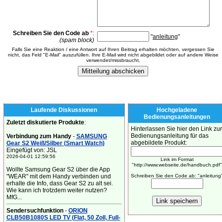
Schreiben Sie den Code ab
*
:
"
anleitung
"
(spam block)
Falls Sie eine Reaktion / eine Antwort auf Ihren Beitrag erhalten möchten, vergessen Sie
nicht, das Feld "E-Mail" auszufüllen. Ihre E-Mail wird nicht abgebildet oder auf andere Weise
verwendet/missbraucht.
Laufende Diskussionen
Hochgeladene
Bedienungsanleitungen
Zuletzt diskutierte Produkte
:
Hinterlassen Sie hier den Link zur
Bedienungsanleitung für das
Verbindung zum Handy
-
SAMSUNG
abgebildete Produkt:
Gear S2 Weiß/Silber (Smart Watch)
Eingefügt von: JSL
2026-04-01 12:59:56
Link im Format
"http://www.webseite.de/handbuch.pdf"
Wollte Samsung Gear S2 über die App
"WEAR" mit dem Handy verbinden und
Schreiben Sie den Code ab: "anleitung
erhalte die Info, dass Gear S2 zu alt sei.
Wie kann ich trotzdem weiter nutzen?
MfG...
Sendersuchfunktion
-
ORION
CLB50B1080S LED TV (Flat, 50 Zoll, Full-