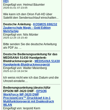
HD)
Eingefügt von: Helmut Bäumler
2026-01-01 07:23:05
Wie kann ich den Orion Full-HD über
Satellit den Sendersuchlauf einschalten...
Deutsche Anleitung
-
KOSMOS 698232
Zauberschule Magic - Gold Edition
Mehrfarbig
Eingefügt von: Nils Münter
2025-12-25 15:15:40
Bitte senden Sie die deutsche Anlwitung
als PDF zu. ...
Deutsche Bedienungsanleitung für das
MEDISANA 51430 Handgelenk-
Blutdruckmessgerät
-
MEDISANA 51430
Handgelenk-Blutdruckmessgerät
Eingefügt von: Walter Meienberg
2025-12-13 16:24:54
Ich weiss nicht wie ich das Datum und die
Uhrzeit einstelle....
Bedienungsanleitung (deutsch)für
EPSON WF-3620 DWF
-
EPSON
WorkForce WF-3620 DWF
PrecisionCore™-Druckkopf 4-in-1
Multifunktionsgerät mit Duplexdruck
WLAN
Eingefügt von: leopold Kern