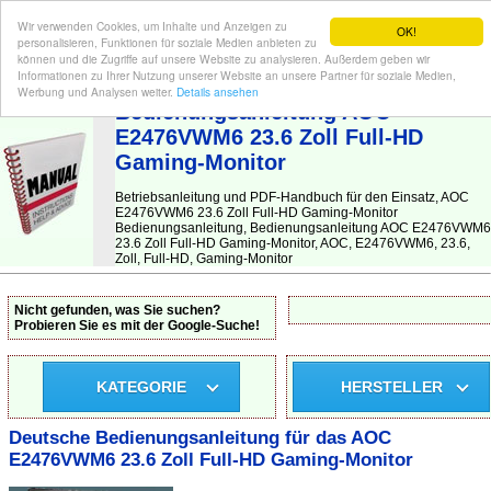
Wir verwenden Cookies, um Inhalte und Anzeigen zu
OK!
personalisieren, Funktionen für soziale Medien anbieten zu
können und die Zugriffe auf unsere Website zu analysieren. Außerdem geben wir
Informationen zu Ihrer Nutzung unserer Website an unsere Partner für soziale Medien,
BEDIENUNGSANLEITUNG
| Hier finden Sie die deutsche Anleitung!
Werbung und Analysen weiter.
Details ansehen
Bedienungsanleitung AOC
E2476VWM6 23.6 Zoll Full-HD
Gaming-Monitor
Betriebsanleitung und PDF-Handbuch für den Einsatz, AOC
E2476VWM6 23.6 Zoll Full-HD Gaming-Monitor
Bedienungsanleitung, Bedienungsanleitung AOC E2476VWM6
23.6 Zoll Full-HD Gaming-Monitor, AOC, E2476VWM6, 23.6,
Zoll, Full-HD, Gaming-Monitor
Nicht gefunden, was Sie suchen?
Probieren Sie es mit der Google-Suche!
KATEGORIE
HERSTELLER
Deutsche Bedienungsanleitung für das AOC
E2476VWM6 23.6 Zoll Full-HD Gaming-Monitor