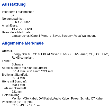
Ausstattung
Integrierte Lautsprecher:
ja
Neigungswinkel:
-5 bis 25 Grad
Anschlüsse:
1x VGA, 1x DVI
Besondere Merkmale:
Lautsprecher, iCare, i-Menu, e-Saver, Screen+, Vesa Wallmount
Allgemeine Merkmale
Umwelt:
Energy Star 6, TCO 6, EPEAT Silver, TUV-GS, TUV-Bauart, CE, FCC, EAC,
RoHS compliant
Farbe:
Schwarz
Abmessungen mit Standfuß (B/H/T):
551.4 mm / 400.4 mm / 221 mm
Breite mit Standfuß:
551.4 mm
Höhe mit Standfuß:
400.4 mm
Tiefe mit Standfuß:
221 mm
Lieferumfang:
Monitor, VGA Kabel, DVI Kabel, Audio Kabel, Power Schuko C7 Kabel
Packmaße (B/H/T) (cm):
62.0 x 43.5 x 12.7 cm