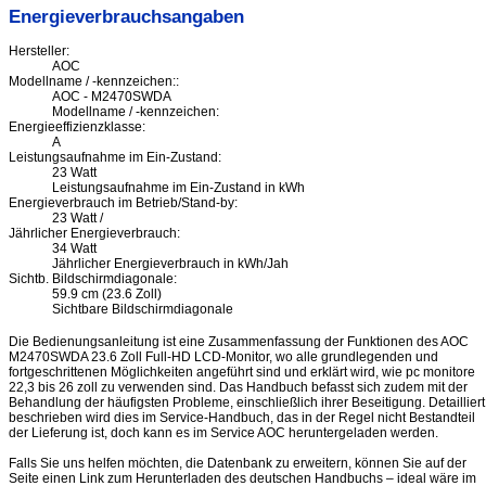
Energieverbrauchsangaben
Hersteller:
AOC
Modellname / -kennzeichen::
AOC - M2470SWDA
Modellname / -kennzeichen:
Energieeffizienzklasse:
A
Leistungsaufnahme im Ein-Zustand:
23 Watt
Leistungsaufnahme im Ein-Zustand in kWh
Energieverbrauch im Betrieb/Stand-by:
23 Watt /
Jährlicher Energieverbrauch:
34 Watt
Jährlicher Energieverbrauch in kWh/Jah
Sichtb. Bildschirmdiagonale:
59.9 cm (23.6 Zoll)
Sichtbare Bildschirmdiagonale
Die Bedienungsanleitung ist eine Zusammenfassung der Funktionen des AOC
M2470SWDA 23.6 Zoll Full-HD LCD-Monitor, wo alle grundlegenden und
fortgeschrittenen Möglichkeiten angeführt sind und erklärt wird, wie pc monitore
22,3 bis 26 zoll zu verwenden sind. Das Handbuch befasst sich zudem mit der
Behandlung der häufigsten Probleme, einschließlich ihrer Beseitigung. Detailliert
beschrieben wird dies im Service-Handbuch, das in der Regel nicht Bestandteil
der Lieferung ist, doch kann es im Service AOC heruntergeladen werden.
Falls Sie uns helfen möchten, die Datenbank zu erweitern, können Sie auf der
Seite einen Link zum Herunterladen des deutschen Handbuchs – ideal wäre im