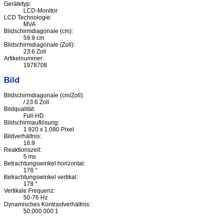
Gerätetyp:
LCD-Monitor
LCD Technologie:
MVA
Bildschirmdiagonale (cm):
59.9 cm
Bildschirmdiagonale (Zoll):
23.6 Zoll
Artikelnummer:
1978708
Bild
Bildschirmdiagonale (cm/Zoll):
/ 23.6 Zoll
Bildqualität:
Full-HD
Bildschirmauflösung:
1.920 x 1.080 Pixel
Bildverhältnis:
16:9
Reaktionszeit:
5 ms
Betrachtungswinkel horizontal:
178 °
Betrachtungswinkel vertikal:
178 °
Vertikale Frequenz:
50-76 Hz
Dynamisches Kontrastverhältnis:
50.000.000:1