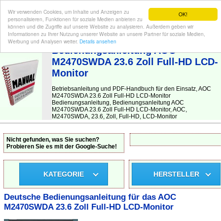
Wir verwenden Cookies, um Inhalte und Anzeigen zu
OK!
personalisieren, Funktionen für soziale Medien anbieten zu
können und die Zugriffe auf unsere Website zu analysieren. Außerdem geben wir
Informationen zu Ihrer Nutzung unserer Website an unsere Partner für soziale Medien,
BEDIENUNGSANLEITUNG
| Hier finden Sie die deutsche Anleitung!
Werbung und Analysen weiter.
Details ansehen
Bedienungsanleitung AOC
M2470SWDA 23.6 Zoll Full-HD LCD-
Monitor
Betriebsanleitung und PDF-Handbuch für den Einsatz, AOC
M2470SWDA 23.6 Zoll Full-HD LCD-Monitor
Bedienungsanleitung, Bedienungsanleitung AOC
M2470SWDA 23.6 Zoll Full-HD LCD-Monitor, AOC,
M2470SWDA, 23.6, Zoll, Full-HD, LCD-Monitor
Nicht gefunden, was Sie suchen?
Probieren Sie es mit der Google-Suche!
KATEGORIE
HERSTELLER
Deutsche Bedienungsanleitung für das AOC
M2470SWDA 23.6 Zoll Full-HD LCD-Monitor