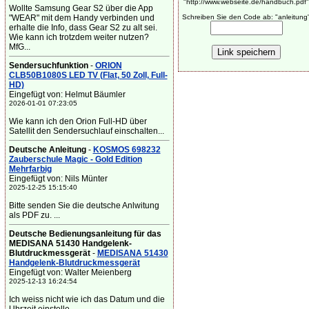
"http://www.webseite.de/handbuch.pdf"
Wollte Samsung Gear S2 über die App
"WEAR" mit dem Handy verbinden und
Schreiben Sie den Code ab: "anleitung
erhalte die Info, dass Gear S2 zu alt sei.
Wie kann ich trotzdem weiter nutzen?
MfG...
Sendersuchfunktion
-
ORION
CLB50B1080S LED TV (Flat, 50 Zoll, Full-
HD)
Eingefügt von: Helmut Bäumler
2026-01-01 07:23:05
Wie kann ich den Orion Full-HD über
Satellit den Sendersuchlauf einschalten...
Deutsche Anleitung
-
KOSMOS 698232
Zauberschule Magic - Gold Edition
Mehrfarbig
Eingefügt von: Nils Münter
2025-12-25 15:15:40
Bitte senden Sie die deutsche Anlwitung
als PDF zu. ...
Deutsche Bedienungsanleitung für das
MEDISANA 51430 Handgelenk-
Blutdruckmessgerät
-
MEDISANA 51430
Handgelenk-Blutdruckmessgerät
Eingefügt von: Walter Meienberg
2025-12-13 16:24:54
Ich weiss nicht wie ich das Datum und die