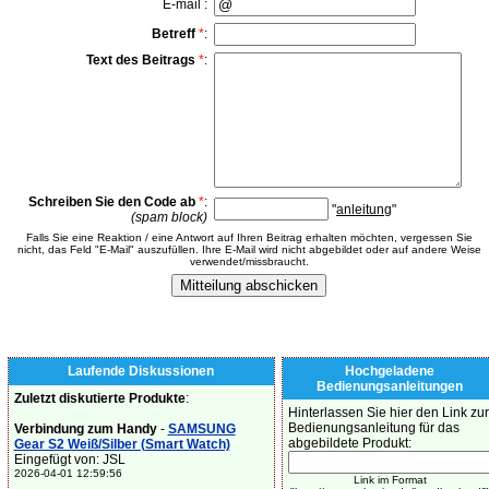
E-mail :
Betreff
*
:
Text des Beitrags
*
:
Schreiben Sie den Code ab
*
:
"
anleitung
"
(spam block)
Falls Sie eine Reaktion / eine Antwort auf Ihren Beitrag erhalten möchten, vergessen Sie
nicht, das Feld "E-Mail" auszufüllen. Ihre E-Mail wird nicht abgebildet oder auf andere Weise
verwendet/missbraucht.
Laufende Diskussionen
Hochgeladene
Bedienungsanleitungen
Zuletzt diskutierte Produkte
:
Hinterlassen Sie hier den Link zur
Bedienungsanleitung für das
Verbindung zum Handy
-
SAMSUNG
abgebildete Produkt:
Gear S2 Weiß/Silber (Smart Watch)
Eingefügt von: JSL
2026-04-01 12:59:56
Link im Format