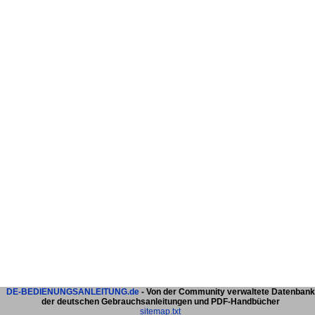
DE-BEDIENUNGSANLEITUNG.de
- Von der Community verwaltete Datenbank
der deutschen Gebrauchsanleitungen und PDF-Handbücher
sitemap.txt