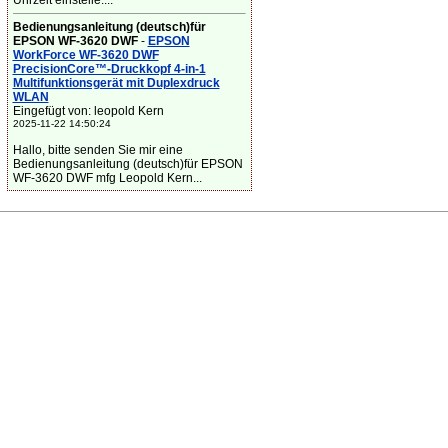
Uhrzeit einstelle....
Bedienungsanleitung (deutsch)für
EPSON WF-3620 DWF
-
EPSON
WorkForce WF-3620 DWF
PrecisionCore™-Druckkopf 4-in-1
Multifunktionsgerät mit Duplexdruck
WLAN
Eingefügt von: leopold Kern
2025-11-22 14:50:24
Hallo, bitte senden Sie mir eine
Bedienungsanleitung (deutsch)für EPSON
WF-3620 DWF mfg Leopold Kern...