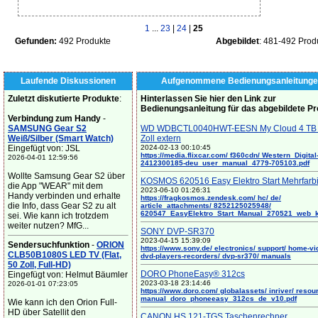
1
...
23
|
24
|
25
Gefunden:
492 Produkte
Abgebildet
: 481-492 Prod
Laufende Diskussionen
Aufgenommene Bedienungsanleitunge
Zuletzt diskutierte Produkte
:
Hinterlassen Sie hier den Link zur
Bedienungsanleitung für das abgebildete P
Verbindung zum Handy
-
SAMSUNG Gear S2
WD WDBCTL0040HWT-EESN My Cloud 4 TB 
Weiß/Silber (Smart Watch)
Zoll extern
Eingefügt von: JSL
2024-02-13 00:10:45
https://media.flixcar.com/ f360cdn/ Western_Digital
2026-04-01 12:59:56
2412300185-deu_user_manual_4779-705103.pdf
Wollte Samsung Gear S2 über
KOSMOS 620516 Easy Elektro Start Mehrfarb
die App "WEAR" mit dem
2023-06-10 01:26:31
Handy verbinden und erhalte
https://fragkosmos.zendesk.com/ hc/ de/
die Info, dass Gear S2 zu alt
article_attachments/ 8252125025948/
620547_EasyElektro_Start_Manual_270521_web_
sei. Wie kann ich trotzdem
weiter nutzen? MfG...
SONY DVP-SR370
2023-04-15 15:39:09
Sendersuchfunktion
-
ORION
https://www.sony.de/ electronics/ support/ home-vi
CLB50B1080S LED TV (Flat,
dvd-players-recorders/ dvp-sr370/ manuals
50 Zoll, Full-HD)
DORO PhoneEasy® 312cs
Eingefügt von: Helmut Bäumler
2023-03-18 23:14:46
2026-01-01 07:23:05
https://www.doro.com/ globalassets/ inriver/ resou
manual_doro_phoneeasy_312cs_de_v10.pdf
Wie kann ich den Orion Full-
HD über Satellit den
CANON HS 121-TGS Taschenrechner