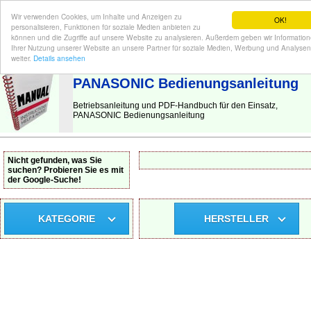
Wir verwenden Cookies, um Inhalte und Anzeigen zu
OK!
personalisieren, Funktionen für soziale Medien anbieten zu
können und die Zugriffe auf unsere Website zu analysieren. Außerdem geben wir Informatio
Ihrer Nutzung unserer Website an unsere Partner für soziale Medien, Werbung und Analysen
BEDIENUNGSANLEITUNG
| Hier finden Sie die deutsche Anleitung!
weiter.
Details ansehen
PANASONIC Bedienungsanleitung
Betriebsanleitung und PDF-Handbuch für den Einsatz,
PANASONIC Bedienungsanleitung
Nicht gefunden, was Sie
suchen? Probieren Sie es mit
der Google-Suche!
KATEGORIE
HERSTELLER