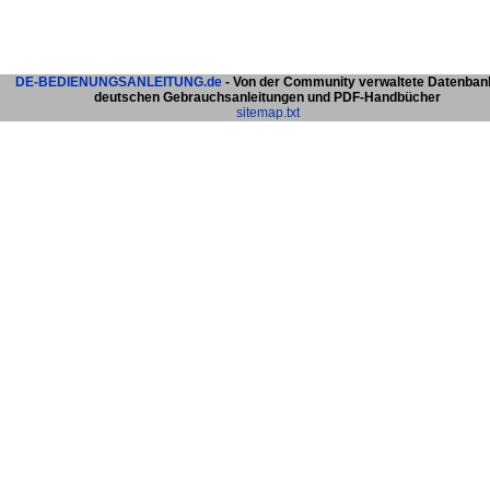
DE-BEDIENUNGSANLEITUNG.de
- Von der Community verwaltete Datenban
deutschen Gebrauchsanleitungen und PDF-Handbücher
sitemap.txt