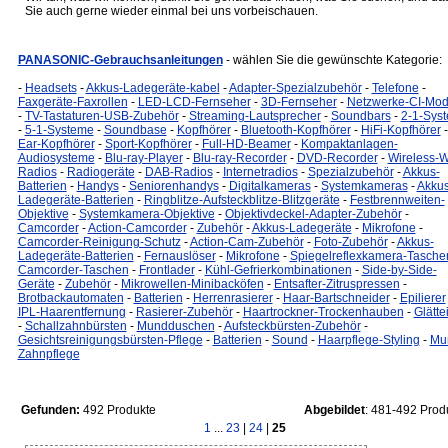
Sie auch gerne wieder einmal bei uns vorbeischauen.
PANASONIC-Gebrauchsanleitungen
- wählen Sie die gewünschte Kategorie:
-
Headsets
-
Akkus-Ladegeräte-kabel
-
Adapter-Spezialzubehör
-
Telefone
-
Faxgeräte-Faxrollen
-
LED-LCD-Fernseher
-
3D-Fernseher
-
Netzwerke-CI-Mod
-
TV-Tastaturen-USB-Zubehör
-
Streaming-Lautsprecher
-
Soundbars
-
2-1-Sys
-
5-1-Systeme
-
Soundbase
-
Kopfhörer
-
Bluetooth-Kopfhörer
-
HiFi-Kopfhörer
Ear-Kopfhörer
-
Sport-Kopfhörer
-
Full-HD-Beamer
-
Kompaktanlagen-
Audiosysteme
-
Blu-ray-Player
-
Blu-ray-Recorder
-
DVD-Recorder
-
Wireless-W
Radios
-
Radiogeräte
-
DAB-Radios
-
Internetradios
-
Spezialzubehör
-
Akkus-
Batterien
-
Handys
-
Seniorenhandys
-
Digitalkameras
-
Systemkameras
-
Akkus
Ladegeräte-Batterien
-
Ringblitze-Aufsteckblitze-Blitzgeräte
-
Festbrennweiten-
Objektive
-
Systemkamera-Objektive
-
Objektivdeckel-Adapter-Zubehör
-
Camcorder
-
Action-Camcorder
-
Zubehör
-
Akkus-Ladegeräte
-
Mikrofone
-
Camcorder-Reinigung-Schutz
-
Action-Cam-Zubehör
-
Foto-Zubehör
-
Akkus-
Ladegeräte-Batterien
-
Fernauslöser
-
Mikrofone
-
Spiegelreflexkamera-Tasche
Camcorder-Taschen
-
Frontlader
-
Kühl-Gefrierkombinationen
-
Side-by-Side-
Geräte
-
Zubehör
-
Mikrowellen-Minibacköfen
-
Entsafter-Zitruspressen
-
Brotbackautomaten
-
Batterien
-
Herrenrasierer
-
Haar-Bartschneider
-
Epilierer
IPL-Haarentfernung
-
Rasierer-Zubehör
-
Haartrockner-Trockenhauben
-
Glätte
-
Schallzahnbürsten
-
Mundduschen
-
Aufsteckbürsten-Zubehör
-
Gesichtsreinigungsbürsten-Pflege
-
Batterien
-
Sound
-
Haarpflege-Styling
-
Mu
Zahnpflege
Gefunden:
492 Produkte
Abgebildet
: 481-492 Prod
1
...
23
|
24
|
25