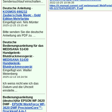
Sendersuchlauf einschalten...
2022-10-25 10:56:35
https://ij.manual.canon/ cal/ webmanual/ WebPortal/
Deutsche Anleitung
-
HS-121TGA%20(EXP)_P.pdf
KOSMOS 698232
Zauberschule Magic - Gold
Edition Mehrfarbig
Eingefügt von: Nils Münter
2025-12-25 15:15:40
Bitte senden Sie die deutsche
Anlwitung als PDF zu. ...
Deutsche
Bedienungsanleitung für das
MEDISANA 51430
Handgelenk-
Blutdruckmessgerät
-
MEDISANA 51430
Handgelenk-
Blutdruckmessgerät
Eingefügt von: Walter
Meienberg
2025-12-13 16:24:54
Ich weiss nicht wie ich das
Datum und die Uhrzeit
einstelle....
Bedienungsanleitung
(deutsch)für EPSON WF-3620
DWF
-
EPSON WorkForce WF-
3620 DWF PrecisionCore™-
Druckkopf 4-in-1