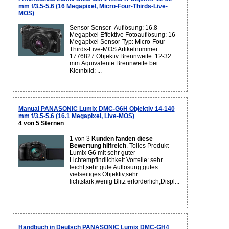
mm f/3.5-5.6 (16 Megapixel, Micro-Four-Thirds-Live-
MOS)
Sensor Sensor- Auflösung: 16.8
Megapixel Effektive Fotoauflösung: 16
Megapixel Sensor-Typ: Micro-Four-
Thirds-Live-MOS Artikelnummer:
1776827 Objektiv Brennweite: 12-32
mm Äquivalente Brennweite bei
Kleinbild: ...
Manual PANASONIC Lumix DMC-G6H Objektiv 14-140
mm f/3.5-5.6 (16.1 Megapixel, Live-MOS)
4 von 5 Sternen
1 von 3
Kunden fanden diese
Bewertung hilfreich
. Tolles Produkt
Lumix G6 mit sehr guter
Lichtempfindlichkeit Vorteile: sehr
leicht,sehr gute Auflösung,gutes
vielseitiges Objektiv,sehr
lichtstark,wenig Blitz erforderlich,Displ...
Handbuch in Deutsch PANASONIC Lumix DMC-GH4