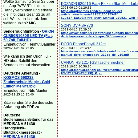
Wollte Samsung Gear S2 über
KOSMOS 620516 Easy Elektro Start Mehrfarb
die App "WEAR" mit dem
2023-06-10 01:26:31
Handy verbinden und erhalte
https://fragkosmos.zendesk.com/ hc/ de/
die Info, dass Gear S2 zu alt
article_attachments/ 8252125025948/
620547_EasyElektro_Start_Manual_270521_web_
sei. Wie kann ich trotzdem
weiter nutzen? MfG...
SONY DVP-SR370
2023-04-15 15:39:09
Sendersuchfunktion
-
ORION
https://www.sony.de/ electronics/ support/ home-vi
CLB50B1080S LED TV (Flat,
dvd-players-recorders/ dvp-sr370/ manuals
50 Zoll, Full-HD)
DORO PhoneEasy® 312cs
Eingefügt von: Helmut Bäumler
2023-03-18 23:14:46
2026-01-01 07:23:05
https://www.doro.com/ globalassets/ inriver/ resou
manual_doro_phoneeasy_312cs_de_v10.pdf
Wie kann ich den Orion Full-
HD über Satellit den
CANON HS 121-TGS Taschenrechner
Sendersuchlauf einschalten...
2022-10-25 10:56:35
https://ij.manual.canon/ cal/ webmanual/ WebPortal/
Deutsche Anleitung
-
HS-121TGA%20(EXP)_P.pdf
KOSMOS 698232
Zauberschule Magic - Gold
Edition Mehrfarbig
Eingefügt von: Nils Münter
2025-12-25 15:15:40
Bitte senden Sie die deutsche
Anlwitung als PDF zu. ...
Deutsche
Bedienungsanleitung für das
MEDISANA 51430
Handgelenk-
Blutdruckmessgerät
-
MEDISANA 51430