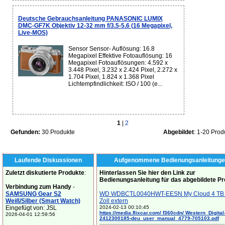
Deutsche Gebrauchsanleitung PANASONIC LUMIX
DMC-GF7K Objektiv 12-32 mm f/3.5-5.6 (16 Megapixel,
Live-MOS)
Sensor Sensor- Auflösung: 16.8
Megapixel Effektive Fotoauflösung: 16
Megapixel Fotoauflösungen: 4.592 x
3.448 Pixel, 3.232 x 2.424 Pixel, 2.272 x
1.704 Pixel, 1.824 x 1.368 Pixel
Lichtempfindlichkeit: ISO / 100 (e...
1
|
2
Gefunden:
30 Produkte
Abgebildet
: 1-20 Prod
Laufende Diskussionen
Aufgenommene Bedienungsanleitunge
Zuletzt diskutierte Produkte
:
Hinterlassen Sie hier den Link zur
Bedienungsanleitung für das abgebildete P
Verbindung zum Handy
-
SAMSUNG Gear S2
WD WDBCTL0040HWT-EESN My Cloud 4 TB 
Weiß/Silber (Smart Watch)
Zoll extern
Eingefügt von: JSL
2024-02-13 00:10:45
https://media.flixcar.com/ f360cdn/ Western_Digital
2026-04-01 12:59:56
2412300185-deu_user_manual_4779-705103.pdf