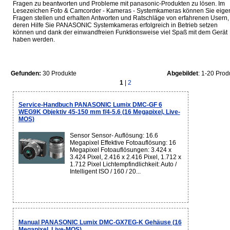
Fragen zu beantworten und Probleme mit panasonic-Produkten zu lösen. Im
Lesezeichen Foto & Camcorder - Kameras - Systemkameras können Sie eige
Fragen stellen und erhalten Antworten und Ratschläge von erfahrenen Usern, 
deren Hilfe Sie PANASONIC Systemkameras erfolgreich in Betrieb setzen
können und dank der einwandfreien Funktionsweise viel Spaß mit dem Gerät
haben werden.
Gefunden:
30 Produkte
Abgebildet
: 1-20 Prod
1
|
2
Service-Handbuch PANASONIC Lumix DMC-GF 6
WEG9K Objektiv 45-150 mm f/4-5.6 (16 Megapixel, Live-
MOS)
Sensor Sensor- Auflösung: 16.6
Megapixel Effektive Fotoauflösung: 16
Megapixel Fotoauflösungen: 3.424 x
3.424 Pixel, 2.416 x 2.416 Pixel, 1.712 x
1.712 Pixel Lichtempfindlichkeit: Auto /
Intelligent ISO / 160 / 20...
Manual PANASONIC Lumix DMC-GX7EG-K Gehäuse (16
Megapixel, Live-MOS)