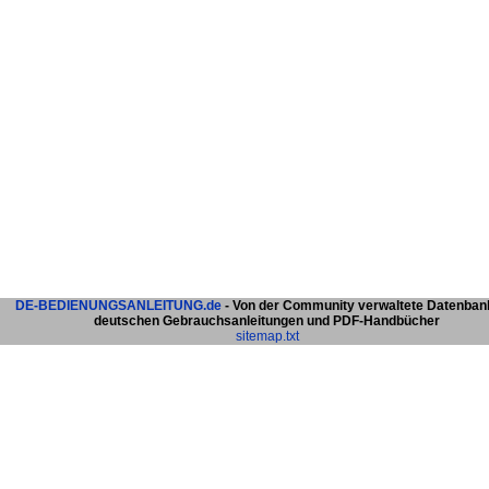
DE-BEDIENUNGSANLEITUNG.de
- Von der Community verwaltete Datenban
deutschen Gebrauchsanleitungen und PDF-Handbücher
sitemap.txt