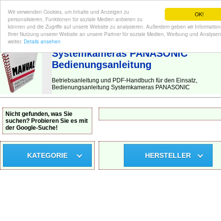
Wir verwenden Cookies, um Inhalte und Anzeigen zu
OK!
personalisieren, Funktionen für soziale Medien anbieten zu
können und die Zugriffe auf unsere Website zu analysieren. Außerdem geben wir Informatio
Ihrer Nutzung unserer Website an unsere Partner für soziale Medien, Werbung und Analysen
BEDIENUNGSANLEITUNG
| Hier finden Sie die deutsche Anleitung!
weiter.
Details ansehen
Systemkameras PANASONIC
Bedienungsanleitung
Betriebsanleitung und PDF-Handbuch für den Einsatz,
Bedienungsanleitung Systemkameras PANASONIC
Nicht gefunden, was Sie
suchen? Probieren Sie es mit
der Google-Suche!
KATEGORIE
HERSTELLER