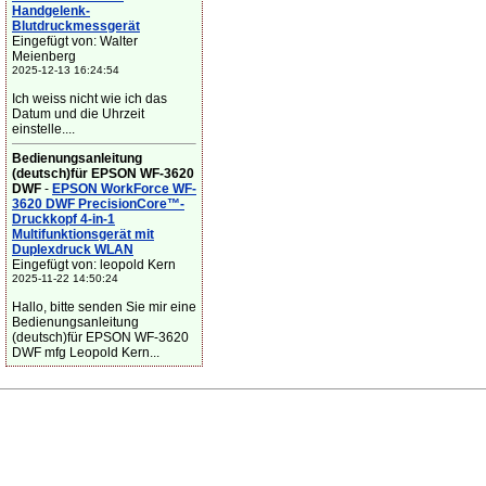
Handgelenk-
Blutdruckmessgerät
Eingefügt von: Walter
Meienberg
2025-12-13 16:24:54
Ich weiss nicht wie ich das
Datum und die Uhrzeit
einstelle....
Bedienungsanleitung
(deutsch)für EPSON WF-3620
DWF
-
EPSON WorkForce WF-
3620 DWF PrecisionCore™-
Druckkopf 4-in-1
Multifunktionsgerät mit
Duplexdruck WLAN
Eingefügt von: leopold Kern
2025-11-22 14:50:24
Hallo, bitte senden Sie mir eine
Bedienungsanleitung
(deutsch)für EPSON WF-3620
DWF mfg Leopold Kern...