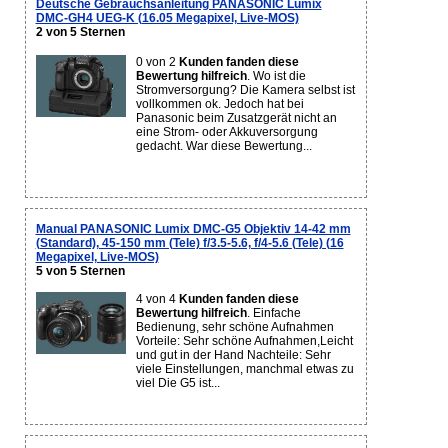
Deutsche Gebrauchsanleitung PANASONIC Lumix
DMC-GH4 UEG-K (16.05 Megapixel, Live-MOS)
2 von 5 Sternen
0 von 2
Kunden fanden diese
Bewertung hilfreich
. Wo ist die
Stromversorgung? Die Kamera selbst ist
vollkommen ok. Jedoch hat bei
Panasonic beim Zusatzgerät nicht an
eine Strom- oder Akkuversorgung
gedacht. War diese Bewertung...
Manual PANASONIC Lumix DMC-G5 Objektiv 14-42 mm
(Standard), 45-150 mm (Tele) f/3.5-5.6, f/4-5.6 (Tele) (16
Megapixel, Live-MOS)
5 von 5 Sternen
4 von 4
Kunden fanden diese
Bewertung hilfreich
. Einfache
Bedienung, sehr schöne Aufnahmen
Vorteile: Sehr schöne Aufnahmen,Leicht
und gut in der Hand Nachteile: Sehr
viele Einstellungen, manchmal etwas zu
viel Die G5 ist...