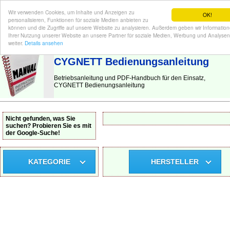
Wir verwenden Cookies, um Inhalte und Anzeigen zu
OK!
personalisieren, Funktionen für soziale Medien anbieten zu
können und die Zugriffe auf unsere Website zu analysieren. Außerdem geben wir Informatio
Ihrer Nutzung unserer Website an unsere Partner für soziale Medien, Werbung und Analysen
BEDIENUNGSANLEITUNG
| Hier finden Sie die deutsche Anleitung!
weiter.
Details ansehen
CYGNETT Bedienungsanleitung
Betriebsanleitung und PDF-Handbuch für den Einsatz,
CYGNETT Bedienungsanleitung
Nicht gefunden, was Sie
suchen? Probieren Sie es mit
der Google-Suche!
KATEGORIE
HERSTELLER