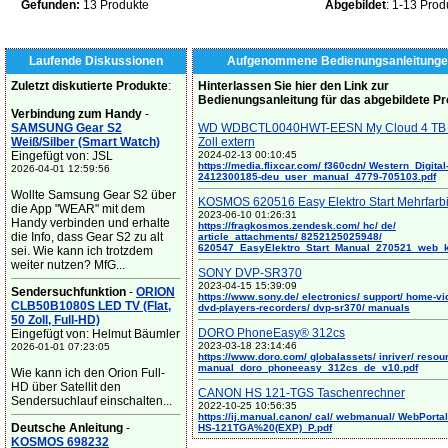
Gefunden:
13 Produkte
Abgebildet
: 1-13 Prod
Laufende Diskussionen
Aufgenommene Bedienungsanleitunge
Zuletzt diskutierte Produkte
:
Hinterlassen Sie hier den Link zur
Bedienungsanleitung für das abgebildete P
Verbindung zum Handy
-
SAMSUNG Gear S2
WD WDBCTL0040HWT-EESN My Cloud 4 TB 
Weiß/Silber (Smart Watch)
Zoll extern
Eingefügt von: JSL
2024-02-13 00:10:45
https://media.flixcar.com/ f360cdn/ Western_Digital
2026-04-01 12:59:56
2412300185-deu_user_manual_4779-705103.pdf
Wollte Samsung Gear S2 über
KOSMOS 620516 Easy Elektro Start Mehrfarb
die App "WEAR" mit dem
2023-06-10 01:26:31
Handy verbinden und erhalte
https://fragkosmos.zendesk.com/ hc/ de/
die Info, dass Gear S2 zu alt
article_attachments/ 8252125025948/
620547_EasyElektro_Start_Manual_270521_web_
sei. Wie kann ich trotzdem
weiter nutzen? MfG...
SONY DVP-SR370
2023-04-15 15:39:09
Sendersuchfunktion
-
ORION
https://www.sony.de/ electronics/ support/ home-vi
CLB50B1080S LED TV (Flat,
dvd-players-recorders/ dvp-sr370/ manuals
50 Zoll, Full-HD)
DORO PhoneEasy® 312cs
Eingefügt von: Helmut Bäumler
2023-03-18 23:14:46
2026-01-01 07:23:05
https://www.doro.com/ globalassets/ inriver/ resou
manual_doro_phoneeasy_312cs_de_v10.pdf
Wie kann ich den Orion Full-
HD über Satellit den
CANON HS 121-TGS Taschenrechner
Sendersuchlauf einschalten...
2022-10-25 10:56:35
https://ij.manual.canon/ cal/ webmanual/ WebPortal/
Deutsche Anleitung
-
HS-121TGA%20(EXP)_P.pdf
KOSMOS 698232