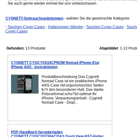
Sie auch gerne wieder einmal bei uns vorbeischauen.
CYGNETT-Gebrauchsanleitungen
- wählen Sie die gewünschte Kategorie:
-
Taschen-Cover-Cases
-
Halterungen-Ständer
-
Taschen-Cover-Cases
-
Tasch
Cover-Cases
Gefunden:
13 Produkte
Abgebildet
: 1-13 Prod
CYGNETT CYGCY0434CPNOM Nomad iPhone-Etui
iPhone 4/4S - Instruktionen
Produktbeschreibung Das Cygnett
Nomad Case ist ein praktisches iPhone
4/4S-Case mit ergonomischen Seiten
fu?r den besonderen Halt. Das starke
Polycarbonat schu?tzt optimal Ihr
iPhone. Verpackungsinhalt - Cygnett
Nomad Case - Displ...
PDF-Handbuch herunterladen
CYGNETT CYGCY0338ACDAS Dash View KFZ-Halter