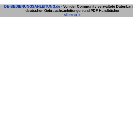
DE-BEDIENUNGSANLEITUNG.de
- Von der Community verwaltete Datenban
deutschen Gebrauchsanleitungen und PDF-Handbücher
sitemap.txt