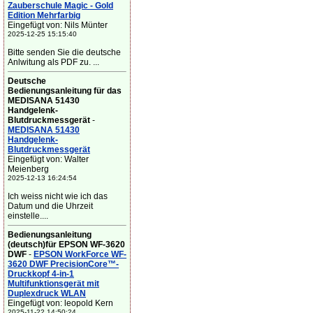
Zauberschule Magic - Gold
Edition Mehrfarbig
Eingefügt von: Nils Münter
2025-12-25 15:15:40
Bitte senden Sie die deutsche
Anlwitung als PDF zu. ...
Deutsche
Bedienungsanleitung für das
MEDISANA 51430
Handgelenk-
Blutdruckmessgerät
-
MEDISANA 51430
Handgelenk-
Blutdruckmessgerät
Eingefügt von: Walter
Meienberg
2025-12-13 16:24:54
Ich weiss nicht wie ich das
Datum und die Uhrzeit
einstelle....
Bedienungsanleitung
(deutsch)für EPSON WF-3620
DWF
-
EPSON WorkForce WF-
3620 DWF PrecisionCore™-
Druckkopf 4-in-1
Multifunktionsgerät mit
Duplexdruck WLAN
Eingefügt von: leopold Kern
2025-11-22 14:50:24