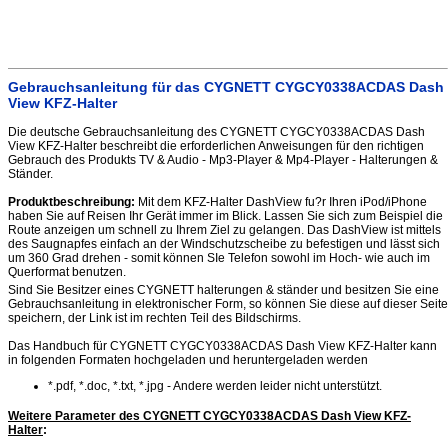
Gebrauchsanleitung für das CYGNETT CYGCY0338ACDAS Dash
View KFZ-Halter
Die deutsche Gebrauchsanleitung des CYGNETT CYGCY0338ACDAS Dash
View KFZ-Halter beschreibt die erforderlichen Anweisungen für den richtigen
Gebrauch des Produkts TV & Audio - Mp3-Player & Mp4-Player - Halterungen &
Ständer.
Produktbeschreibung:
Mit dem KFZ-Halter DashView fu?r Ihren iPod/iPhone
haben Sie auf Reisen Ihr Gerät immer im Blick. Lassen Sie sich zum Beispiel die
Route anzeigen um schnell zu Ihrem Ziel zu gelangen. Das DashView ist mittels
des Saugnapfes einfach an der Windschutzscheibe zu befestigen und lässt sich
um 360 Grad drehen - somit können SIe Telefon sowohl im Hoch- wie auch im
Querformat benutzen.
Sind Sie Besitzer eines CYGNETT halterungen & ständer und besitzen Sie eine
Gebrauchsanleitung in elektronischer Form, so können Sie diese auf dieser Seite
speichern, der Link ist im rechten Teil des Bildschirms.
Das Handbuch für CYGNETT CYGCY0338ACDAS Dash View KFZ-Halter kann
in folgenden Formaten hochgeladen und heruntergeladen werden
*.pdf, *.doc, *.txt, *.jpg - Andere werden leider nicht unterstützt.
Weitere Parameter des CYGNETT CYGCY0338ACDAS Dash View KFZ-
Halter
: