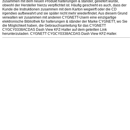
zusammen mit dem neuen Produkt halterungen & ständer, geliefert wurde,
obwohl der Hersteller hierzu verpflichtet ist. Häufig geschieht es auch, dass der
Kunde die Instruktionen zusammen mit dem Karton wegwirft oder die CD
irgendwo aufbewahrt und sie später nicht mehr wiederfindet. Aus diesem Grund
verwalten wir zusammen mit anderen CYGNETT-Usern eine einzigartige
elektronische Bibliothek für halterungen & ständer der Marke CYGNETT, wo Sie
die Möglichkeit haben, die Gebrauchsanleitung für das CYGNETT
CYGCY0338ACDAS Dash View KFZ-Halter auf dem geteilten Link
herunterzuladen. CYGNETT CYGCY0338ACDAS Dash View KFZ-Halter.