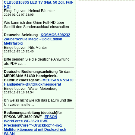
CLB50B1080S LED TV (Flat, 50 Zoll, Full-
HD)
Eingefügt von: Helmut Bäumler
2026-01-01 07:23:05
Wie kann ich den Orion Full-HD über
Satellit den Sendersuchlauf einschalten...
Deutsche Anleitung
-
KOSMOS 698232
Zauberschule Magic - Gold Edition
Mehrfarbig
Eingefügt von: Nils Münter
2025-12-25 15:15:40
Bitte senden Sie die deutsche Anlwitung
als PDF zu. ...
Deutsche Bedienungsanleitung für das
MEDISANA 51430 Handgelenk-
Blutdruckmessgerät
-
MEDISANA 51430
Handgelenk-Blutdruckmessgerät
Eingefügt von: Walter Meienberg
2025-12-13 16:24:54
Ich weiss nicht wie ich das Datum und die
Uhrzeit einstelle....
Bedienungsanleitung (deutsch)für
EPSON WF-3620 DWF
-
EPSON
WorkForce WF-3620 DWF
PrecisionCore™-Druckkopf 4-in-1
Multifunktionsgerät mit Duplexdruck
WLAN