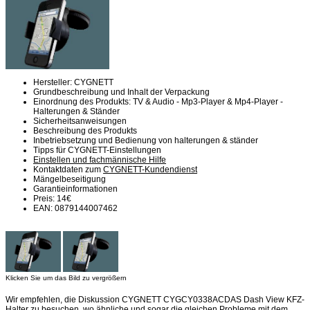
Hersteller: CYGNETT
Grundbeschreibung und Inhalt der Verpackung
Einordnung des Produkts: TV & Audio - Mp3-Player & Mp4-Player -
Halterungen & Ständer
Sicherheitsanweisungen
Beschreibung des Produkts
Inbetriebsetzung und Bedienung von halterungen & ständer
Tipps für CYGNETT-Einstellungen
Einstellen und fachmännische Hilfe
Kontaktdaten zum
CYGNETT-Kundendienst
Mängelbeseitigung
Garantieinformationen
Preis: 14€
EAN: 0879144007462
Klicken Sie um das Bild zu vergrößern
Wir empfehlen, die Diskussion CYGNETT CYGCY0338ACDAS Dash View KFZ-
Halter zu besuchen, wo ähnliche und sogar die gleichen Probleme mit dem