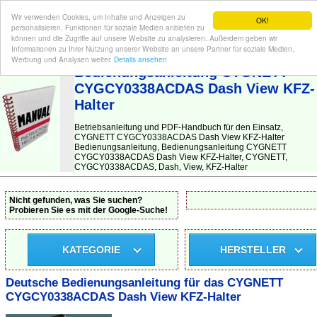
Wir verwenden Cookies, um Inhalte und Anzeigen zu
OK!
personalisieren, Funktionen für soziale Medien anbieten zu
können und die Zugriffe auf unsere Website zu analysieren. Außerdem geben wir
Informationen zu Ihrer Nutzung unserer Website an unsere Partner für soziale Medien,
BEDIENUNGSANLEITUNG
| Hier finden Sie die deutsche Anleitung!
Werbung und Analysen weiter.
Details ansehen
Bedienungsanleitung CYGNETT
CYGCY0338ACDAS Dash View KFZ-
Halter
Betriebsanleitung und PDF-Handbuch für den Einsatz,
CYGNETT CYGCY0338ACDAS Dash View KFZ-Halter
Bedienungsanleitung, Bedienungsanleitung CYGNETT
CYGCY0338ACDAS Dash View KFZ-Halter, CYGNETT,
CYGCY0338ACDAS, Dash, View, KFZ-Halter
Nicht gefunden, was Sie suchen?
Probieren Sie es mit der Google-Suche!
KATEGORIE
HERSTELLER
Deutsche Bedienungsanleitung für das CYGNETT
CYGCY0338ACDAS Dash View KFZ-Halter