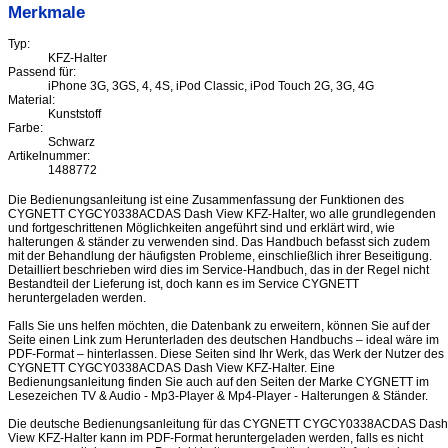
Merkmale
Typ:
KFZ-Halter
Passend für:
iPhone 3G, 3GS, 4, 4S, iPod Classic, iPod Touch 2G, 3G, 4G
Material:
Kunststoff
Farbe:
Schwarz
Artikelnummer:
1488772
Die Bedienungsanleitung ist eine Zusammenfassung der Funktionen des
CYGNETT CYGCY0338ACDAS Dash View KFZ-Halter, wo alle grundlegenden
und fortgeschrittenen Möglichkeiten angeführt sind und erklärt wird, wie
halterungen & ständer zu verwenden sind. Das Handbuch befasst sich zudem
mit der Behandlung der häufigsten Probleme, einschließlich ihrer Beseitigung.
Detailliert beschrieben wird dies im Service-Handbuch, das in der Regel nicht
Bestandteil der Lieferung ist, doch kann es im Service CYGNETT
heruntergeladen werden.
Falls Sie uns helfen möchten, die Datenbank zu erweitern, können Sie auf der
Seite einen Link zum Herunterladen des deutschen Handbuchs – ideal wäre im
PDF-Format – hinterlassen. Diese Seiten sind Ihr Werk, das Werk der Nutzer des
CYGNETT CYGCY0338ACDAS Dash View KFZ-Halter. Eine
Bedienungsanleitung finden Sie auch auf den Seiten der Marke CYGNETT im
Lesezeichen TV & Audio - Mp3-Player & Mp4-Player - Halterungen & Ständer.
Die deutsche Bedienungsanleitung für das CYGNETT CYGCY0338ACDAS Dash
View KFZ-Halter kann im PDF-Format heruntergeladen werden, falls es nicht