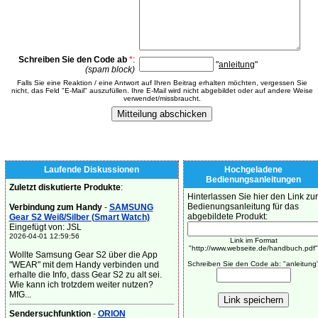
Schreiben Sie den Code ab
*
:
"
anleitung
"
(spam block)
Falls Sie eine Reaktion / eine Antwort auf Ihren Beitrag erhalten möchten, vergessen Sie
nicht, das Feld "E-Mail" auszufüllen. Ihre E-Mail wird nicht abgebildet oder auf andere Weise
verwendet/missbraucht.
Laufende Diskussionen
Hochgeladene
Bedienungsanleitungen
Zuletzt diskutierte Produkte
:
Hinterlassen Sie hier den Link zur
Bedienungsanleitung für das
Verbindung zum Handy
-
SAMSUNG
abgebildete Produkt:
Gear S2 Weiß/Silber (Smart Watch)
Eingefügt von: JSL
2026-04-01 12:59:56
Link im Format
"http://www.webseite.de/handbuch.pdf"
Wollte Samsung Gear S2 über die App
"WEAR" mit dem Handy verbinden und
Schreiben Sie den Code ab: "anleitung
erhalte die Info, dass Gear S2 zu alt sei.
Wie kann ich trotzdem weiter nutzen?
MfG...
Sendersuchfunktion
-
ORION