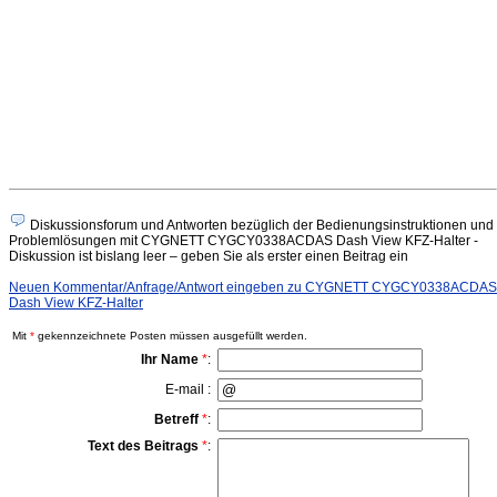
Diskussionsforum und Antworten bezüglich der Bedienungsinstruktionen und
Problemlösungen mit CYGNETT CYGCY0338ACDAS Dash View KFZ-Halter -
Diskussion ist bislang leer – geben Sie als erster einen Beitrag ein
Neuen Kommentar/Anfrage/Antwort eingeben zu CYGNETT CYGCY0338ACDAS
Dash View KFZ-Halter
Mit
*
gekennzeichnete Posten müssen ausgefüllt werden.
Ihr Name
*
:
E-mail :
Betreff
*
:
Text des Beitrags
*
: