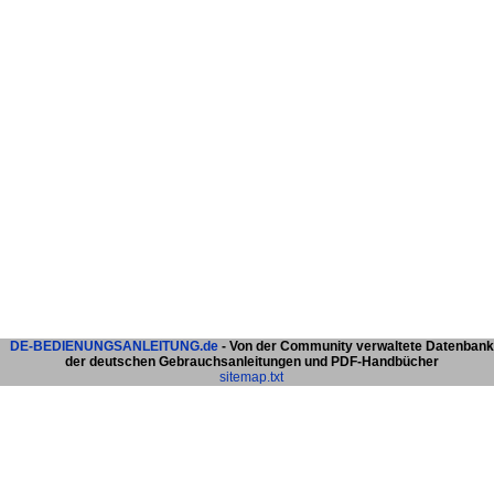
DE-BEDIENUNGSANLEITUNG.de
- Von der Community verwaltete Datenbank
der deutschen Gebrauchsanleitungen und PDF-Handbücher
sitemap.txt