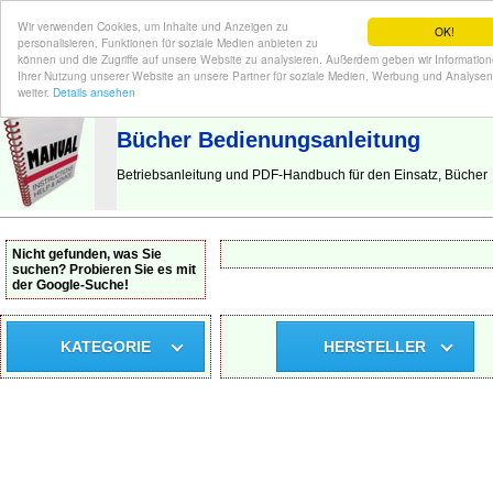
Wir verwenden Cookies, um Inhalte und Anzeigen zu
OK!
personalisieren, Funktionen für soziale Medien anbieten zu
können und die Zugriffe auf unsere Website zu analysieren. Außerdem geben wir Informatio
Ihrer Nutzung unserer Website an unsere Partner für soziale Medien, Werbung und Analysen
BEDIENUNGSANLEITUNG
| Hier finden Sie die deutsche Anleitung!
weiter.
Details ansehen
Bücher Bedienungsanleitung
Betriebsanleitung und PDF-Handbuch für den Einsatz, Bücher
Nicht gefunden, was Sie
suchen? Probieren Sie es mit
der Google-Suche!
KATEGORIE
HERSTELLER