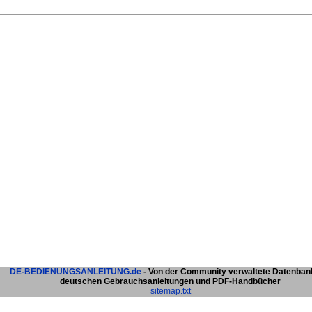
DE-BEDIENUNGSANLEITUNG.de
- Von der Community verwaltete Datenban
deutschen Gebrauchsanleitungen und PDF-Handbücher
sitemap.txt