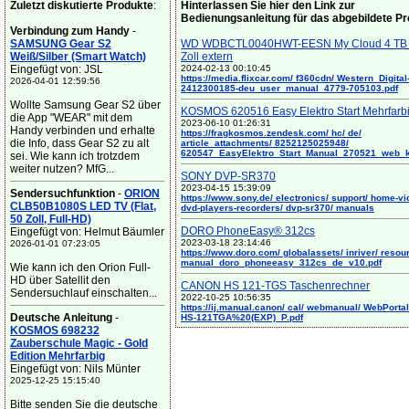
Zuletzt diskutierte Produkte
:
Hinterlassen Sie hier den Link zur
Bedienungsanleitung für das abgebildete P
Verbindung zum Handy
-
SAMSUNG Gear S2
WD WDBCTL0040HWT-EESN My Cloud 4 TB 
Weiß/Silber (Smart Watch)
Zoll extern
Eingefügt von: JSL
2024-02-13 00:10:45
https://media.flixcar.com/ f360cdn/ Western_Digital
2026-04-01 12:59:56
2412300185-deu_user_manual_4779-705103.pdf
Wollte Samsung Gear S2 über
KOSMOS 620516 Easy Elektro Start Mehrfarb
die App "WEAR" mit dem
2023-06-10 01:26:31
Handy verbinden und erhalte
https://fragkosmos.zendesk.com/ hc/ de/
die Info, dass Gear S2 zu alt
article_attachments/ 8252125025948/
620547_EasyElektro_Start_Manual_270521_web_
sei. Wie kann ich trotzdem
weiter nutzen? MfG...
SONY DVP-SR370
2023-04-15 15:39:09
Sendersuchfunktion
-
ORION
https://www.sony.de/ electronics/ support/ home-vi
CLB50B1080S LED TV (Flat,
dvd-players-recorders/ dvp-sr370/ manuals
50 Zoll, Full-HD)
DORO PhoneEasy® 312cs
Eingefügt von: Helmut Bäumler
2023-03-18 23:14:46
2026-01-01 07:23:05
https://www.doro.com/ globalassets/ inriver/ resou
manual_doro_phoneeasy_312cs_de_v10.pdf
Wie kann ich den Orion Full-
HD über Satellit den
CANON HS 121-TGS Taschenrechner
Sendersuchlauf einschalten...
2022-10-25 10:56:35
https://ij.manual.canon/ cal/ webmanual/ WebPortal/
Deutsche Anleitung
-
HS-121TGA%20(EXP)_P.pdf
KOSMOS 698232
Zauberschule Magic - Gold
Edition Mehrfarbig
Eingefügt von: Nils Münter
2025-12-25 15:15:40
Bitte senden Sie die deutsche