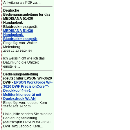
Anlwitung als PDF zu. ...
Deutsche
Bedienungsanleitung für das
MEDISANA 51430
Handgelenk-
Blutdruckmessgerät
-
MEDISANA 51430
Handgelenk-
Blutdruckmessgerät
Eingefügt von: Walter
Meienberg
2025-12-13 16:24:54
Ich weiss nicht wie ich das
Datum und die Uhrzeit
einstelle....
Bedienungsanleitung
(deutsch)für EPSON WF-3620
DWF
-
EPSON WorkForce WF-
3620 DWF PrecisionCore™-
Druckkopf 4-in-1
Multifunktionsgerät mit
Duplexdruck WLAN
Eingefügt von: leopold Kern
2025-11-22 14:50:24
Hallo, bitte senden Sie mir eine
Bedienungsanleitung
(deutsch)für EPSON WF-3620
DWF mfg Leopold Kern...