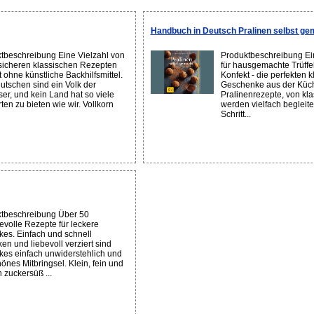
Handbuch in Deutsch Pralinen selbst ge
tbeschreibung Eine Vielzahl von
Produktbeschreibung Ei
sicheren klassischen Rezepten
für hausgemachte Trüffel
t ohne künstliche Backhilfsmittel.
Konfekt - die perfekten k
utschen sind ein Volk der
Geschenke aus der Küch
ser, und kein Land hat so viele
Pralinenrezepte, von kla
ten zu bieten wie wir. Vollkorn
werden vielfach begleitet
Schritt...
tbeschreibung Über 50
ievolle Rezepte für leckere
es. Einfach und schnell
en und liebevoll verziert sind
es einfach unwiderstehlich und
önes Mitbringsel. Klein, fein und
 zuckersüß ...