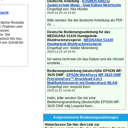
Deutsche Anleitung
-
KOSMOS 698232
Zauberschule Magic - Gold Edition Mehrfarbig
Eingefügt von: Nils Münter
macht
2025-12-25 15:15:40
Bitte senden Sie die deutsche Anlwitung als PDF
nfache Rezepte
zu. ...
, Pralinen und
leinen
Deutsche Bedienungsanleitung für das
e. Die
MEDISANA 51430 Handgelenk-
ssisch bis neu,
Blutdruckmessgerät
-
MEDISANA 51430
 von Schritt-für-
Handgelenk-Blutdruckmessgerät
Eingefügt von: Walter Meienberg
2025-12-13 16:24:54
Ich weiss nicht wie ich das Datum und die Uhrzeit
einstelle....
Bedienungsanleitung (deutsch)für EPSON WF-
3620 DWF
-
EPSON WorkForce WF-3620 DWF
PrecisionCore™-Druckkopf 4-in-1
Multifunktionsgerät mit Duplexdruck WLAN
Eingefügt von: leopold Kern
2025-11-22 14:50:24
Hallo, bitte senden Sie mir eine
Bedienungsanleitung (deutsch)für EPSON WF-
3620 DWF mfg Leopold Kern...
Aufgenommene Bedienungsanleitungen
Hinterlassen Sie hier den Link zur