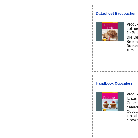
Datasheet Brot backen
Produk
geling
für Bro
Die De
Brotes
Brotsor
zum...
Handbook Cupcakes
Produk
fantas
Cupcak
geback
Cupcak
ein sch
einfach