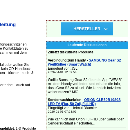
leitung
HERSTELLER
fortgeschrittenen
Laufende Diskussionen
ie Kontaktdaten zu
Zuletzt diskutierte Produkte
:
zusammen mit dem
Verbindung zum Handy
-
SAMSUNG Gear S2
Weiß/Silber (Smart Watch)
al oder wollen Sie
Eingefügt von: JSL
nd kein CD-Handbuch,
2026-04-01 12:59:56
en - bücher - koch- &
Wollte Samsung Gear S2 über die App "WEAR"
mit dem Handy verbinden und erhalte die Info,
er *.doc – auch auf
dass Gear S2 zu alt sei. Wie kann ich trotzdem
weiter nutzen? MfG...
Sendersuchfunktion
-
ORION CLB50B1080S
LED TV (Flat, 50 Zoll, Full-HD)
Eingefügt von: Helmut Bäumler
2026-01-01 07:23:05
Wie kann ich den Orion Full-HD über Satellit den
Sendersuchlauf einschalten...
gebildet
: 1-3 Produkte