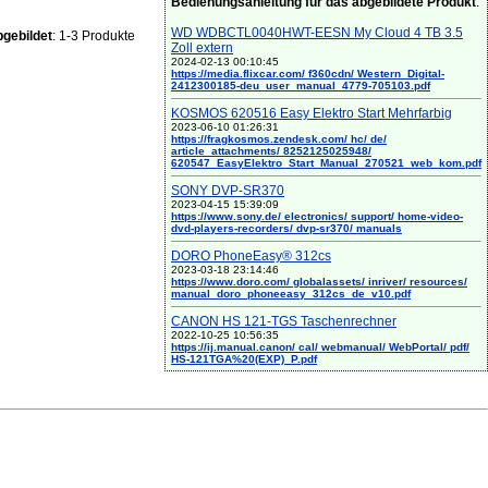
Bedienungsanleitung für das abgebildete Produkt
:
WD WDBCTL0040HWT-EESN My Cloud 4 TB 3.5
gebildet
: 1-3 Produkte
Zoll extern
2024-02-13 00:10:45
https://media.flixcar.com/ f360cdn/ Western_Digital-
2412300185-deu_user_manual_4779-705103.pdf
KOSMOS 620516 Easy Elektro Start Mehrfarbig
2023-06-10 01:26:31
https://fragkosmos.zendesk.com/ hc/ de/
article_attachments/ 8252125025948/
620547_EasyElektro_Start_Manual_270521_web_kom.pdf
SONY DVP-SR370
2023-04-15 15:39:09
https://www.sony.de/ electronics/ support/ home-video-
dvd-players-recorders/ dvp-sr370/ manuals
DORO PhoneEasy® 312cs
2023-03-18 23:14:46
https://www.doro.com/ globalassets/ inriver/ resources/
manual_doro_phoneeasy_312cs_de_v10.pdf
CANON HS 121-TGS Taschenrechner
2022-10-25 10:56:35
https://ij.manual.canon/ cal/ webmanual/ WebPortal/ pdf/
HS-121TGA%20(EXP)_P.pdf