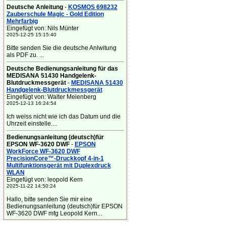
Deutsche Anleitung
-
KOSMOS 698232
Zauberschule Magic - Gold Edition
Mehrfarbig
Eingefügt von: Nils Münter
2025-12-25 15:15:40
Bitte senden Sie die deutsche Anlwitung
als PDF zu. ...
Deutsche Bedienungsanleitung für das
MEDISANA 51430 Handgelenk-
Blutdruckmessgerät
-
MEDISANA 51430
Handgelenk-Blutdruckmessgerät
Eingefügt von: Walter Meienberg
2025-12-13 16:24:54
Ich weiss nicht wie ich das Datum und die
Uhrzeit einstelle....
Bedienungsanleitung (deutsch)für
EPSON WF-3620 DWF
-
EPSON
WorkForce WF-3620 DWF
PrecisionCore™-Druckkopf 4-in-1
Multifunktionsgerät mit Duplexdruck
WLAN
Eingefügt von: leopold Kern
2025-11-22 14:50:24
Hallo, bitte senden Sie mir eine
Bedienungsanleitung (deutsch)für EPSON
WF-3620 DWF mfg Leopold Kern...