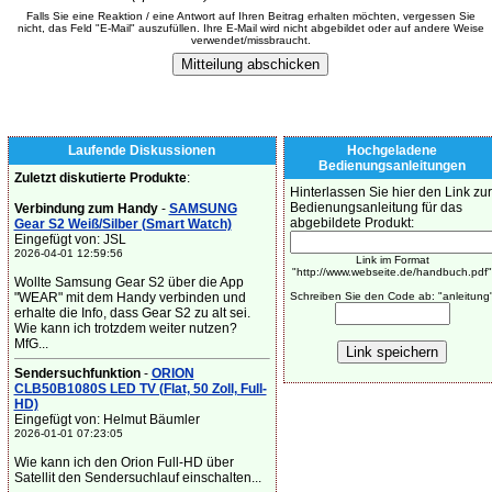
Falls Sie eine Reaktion / eine Antwort auf Ihren Beitrag erhalten möchten, vergessen Sie
nicht, das Feld "E-Mail" auszufüllen. Ihre E-Mail wird nicht abgebildet oder auf andere Weise
verwendet/missbraucht.
Laufende Diskussionen
Hochgeladene
Bedienungsanleitungen
Zuletzt diskutierte Produkte
:
Hinterlassen Sie hier den Link zur
Bedienungsanleitung für das
Verbindung zum Handy
-
SAMSUNG
abgebildete Produkt:
Gear S2 Weiß/Silber (Smart Watch)
Eingefügt von: JSL
2026-04-01 12:59:56
Link im Format
"http://www.webseite.de/handbuch.pdf"
Wollte Samsung Gear S2 über die App
"WEAR" mit dem Handy verbinden und
Schreiben Sie den Code ab: "anleitung
erhalte die Info, dass Gear S2 zu alt sei.
Wie kann ich trotzdem weiter nutzen?
MfG...
Sendersuchfunktion
-
ORION
CLB50B1080S LED TV (Flat, 50 Zoll, Full-
HD)
Eingefügt von: Helmut Bäumler
2026-01-01 07:23:05
Wie kann ich den Orion Full-HD über
Satellit den Sendersuchlauf einschalten...