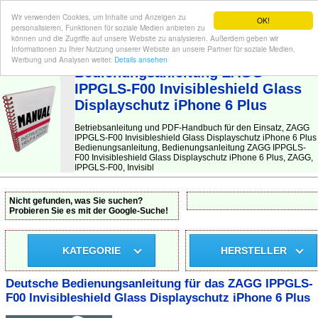
Wir verwenden Cookies, um Inhalte und Anzeigen zu
OK!
personalisieren, Funktionen für soziale Medien anbieten zu
können und die Zugriffe auf unsere Website zu analysieren. Außerdem geben wir
Informationen zu Ihrer Nutzung unserer Website an unsere Partner für soziale Medien,
BEDIENUNGSANLEITUNG
| Hier finden Sie die deutsche Anleitung!
Werbung und Analysen weiter.
Details ansehen
Bedienungsanleitung ZAGG
IPPGLS-F00 Invisibleshield Glass
Displayschutz iPhone 6 Plus
Betriebsanleitung und PDF-Handbuch für den Einsatz, ZAGG
IPPGLS-F00 Invisibleshield Glass Displayschutz iPhone 6 Plus
Bedienungsanleitung, Bedienungsanleitung ZAGG IPPGLS-
F00 Invisibleshield Glass Displayschutz iPhone 6 Plus, ZAGG,
IPPGLS-F00, Invisibl
Nicht gefunden, was Sie suchen?
Probieren Sie es mit der Google-Suche!
KATEGORIE
HERSTELLER
Deutsche Bedienungsanleitung für das ZAGG IPPGLS-
F00 Invisibleshield Glass Displayschutz iPhone 6 Plus