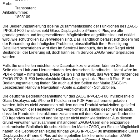
Farbe:
Transparent
Artikelnummer:
1898109
Die Bedienungsanleitung ist eine Zusammenfassung der Funktionen des ZAGG
IPPGLS-F00 Invisibleshield Glass Displayschutz iPhone 6 Plus, wo alle
grundlegenden und fortgeschrittenen Möglichkeiten angeführt sind und erklärt
wird, wie schutzfolien zu verwenden sind. Das Handbuch befasst sich zudem mit
der Behandlung der häufigsten Probleme, einschließlich ihrer Beseitigung.
Detailliert beschrieben wird dies im Service-Handbuch, das in der Regel nicht
Bestandteil der Lieferung ist, doch kann es im Service ZAGG heruntergeladen
werden.
Falls Sie uns helfen möchten, die Datenbank zu erweitern, können Sie auf der
Seite einen Link zum Herunterladen des deutschen Handbuchs – ideal wäre im
PDF-Format – hinterlassen. Diese Seiten sind Ihr Werk, das Werk der Nutzer des
ZAGG IPPGLS-F00 Invisibleshield Glass Displayschutz iPhone 6 Plus. Eine
Bedienungsanleitung finden Sie auch auf den Seiten der Marke ZAGG im
Lesezeichen Handy & Navigation - Apple & Zubehör - Schutzfolien.
Die deutsche Bedienungsanleitung für das ZAGG IPPGLS-F00 Invisibleshield
Glass Displayschutz iPhone 6 Plus kann im PDF-Format heruntergeladen
werden, falls es nicht zusammen mit dem neuen Produkt schutzfolien, geliefert
wurde, obwohl der Hersteller hierzu verpflichtet ist. Häufig geschieht es auch,
dass der Kunde die Instruktionen zusammen mit dem Karton wegwirft oder die
CD irgendwo aufbewahrt und sie später nicht mehr wiederfindet. Aus diesem
Grund verwalten wir zusammen mit anderen ZAGG-Usern eine einzigartige
elektronische Bibliothek für schutzfolien der Marke ZAGG, wo Sie die Möglichkeit
haben, die Gebrauchsanleitung für das ZAGG IPPGLS-F00 Invisibleshield Glass
Displayschutz iPhone 6 Plus auf dem geteilten Link herunterzuladen. ZAGG