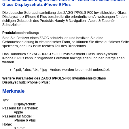
Glass Displayschutz iPhone 6 Plus
Die deutsche Gebrauchsanleitung des ZAGG IPPGLS-F00 Invisibleshield Glass
Displayschutz iPhone 6 Plus beschreibt die erforderlichen Anweisungen für den
richtigen Gebrauch des Produkts Handy & Navigation - Apple & Zubehör -
Schutzfolien.
Produktbeschreibung:
Sind Sie Besitzer eines ZAGG schutzfolien und besitzen Sie eine
Gebrauchsanleitung in elektronischer Form, so können Sie diese auf dieser Seite
speichern, der Link ist im rechten Teil des Bildschirms.
Das Handbuch für ZAGG IPPGLS-F00 Invisibleshield Glass Displayschutz
iPhone 6 Plus kann in folgenden Formaten hochgeladen und heruntergeladen
werden
*.pdf, *.doc, *.txt, *.jpg - Andere werden leider nicht unterstützt.
Weitere Parameter des ZAGG IPPGLS-F00 Invisibleshield Glass
Displayschutz iPhone 6 Plus
:
Merkmale
Typ:
Displayschutz
Passend für Hersteller:
Apple
Passend für Modell:
iPhone 6 Plus
Höhe:
0.4 mm