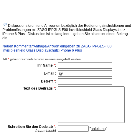
Diskussionsforum und Antworten bezüglich der Bedienungsinstruktionen und
Problemlösungen mit ZAGG IPPGLS-F00 Invisibleshield Glass Displayschutz
iPhone 6 Plus - Diskussion ist bislang leer – geben Sie als erster einen Beitrag
ein
Neuen Kommentar/Anfrage/Antwort eingeben zu ZAGG IPPGLS-F00
Invisibleshield Glass Displayschutz iPhone 6 Plus
Mit
*
gekennzeichnete Posten müssen ausgefüllt werden.
Ihr Name
*
:
E-mail :
Betreff
*
:
Text des Beitrags
*
:
Schreiben Sie den Code ab
*
:
"
anleitung
"
(spam block)