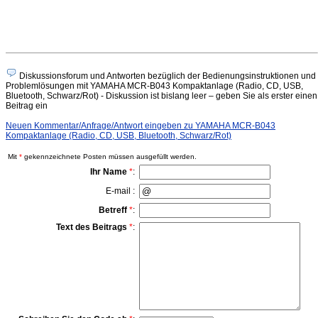
Diskussionsforum und Antworten bezüglich der Bedienungsinstruktionen und
Problemlösungen mit YAMAHA MCR-B043 Kompaktanlage (Radio, CD, USB,
Bluetooth, Schwarz/Rot) - Diskussion ist bislang leer – geben Sie als erster einen
Beitrag ein
Neuen Kommentar/Anfrage/Antwort eingeben zu YAMAHA MCR-B043
Kompaktanlage (Radio, CD, USB, Bluetooth, Schwarz/Rot)
Mit
*
gekennzeichnete Posten müssen ausgefüllt werden.
Ihr Name
*
:
E-mail :
Betreff
*
:
Text des Beitrags
*
: