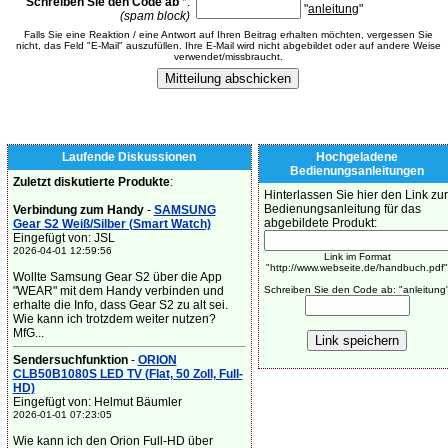
Schreiben Sie den Code ab
*
:
"
anleitung
"
(spam block)
Falls Sie eine Reaktion / eine Antwort auf Ihren Beitrag erhalten möchten, vergessen Sie
nicht, das Feld "E-Mail" auszufüllen. Ihre E-Mail wird nicht abgebildet oder auf andere Weise
verwendet/missbraucht.
Laufende Diskussionen
Hochgeladene
Bedienungsanleitungen
Zuletzt diskutierte Produkte
:
Hinterlassen Sie hier den Link zur
Bedienungsanleitung für das
Verbindung zum Handy
-
SAMSUNG
abgebildete Produkt:
Gear S2 Weiß/Silber (Smart Watch)
Eingefügt von: JSL
2026-04-01 12:59:56
Link im Format
"http://www.webseite.de/handbuch.pdf"
Wollte Samsung Gear S2 über die App
"WEAR" mit dem Handy verbinden und
Schreiben Sie den Code ab: "anleitung
erhalte die Info, dass Gear S2 zu alt sei.
Wie kann ich trotzdem weiter nutzen?
MfG...
Sendersuchfunktion
-
ORION
CLB50B1080S LED TV (Flat, 50 Zoll, Full-
HD)
Eingefügt von: Helmut Bäumler
2026-01-01 07:23:05
Wie kann ich den Orion Full-HD über