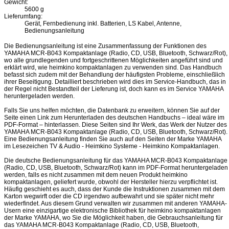
Gewicht:
5600 g
Lieferumfang:
Gerät, Fernbedienung inkl. Batterien, LS Kabel, Antenne,
Bedienungsanleitung
Die Bedienungsanleitung ist eine Zusammenfassung der Funktionen des
YAMAHA MCR-B043 Kompaktanlage (Radio, CD, USB, Bluetooth, Schwarz/Rot),
wo alle grundlegenden und fortgeschrittenen Möglichkeiten angeführt sind und
erklärt wird, wie heimkino kompaktanlagen zu verwenden sind. Das Handbuch
befasst sich zudem mit der Behandlung der häufigsten Probleme, einschließlich
ihrer Beseitigung. Detailliert beschrieben wird dies im Service-Handbuch, das in
der Regel nicht Bestandteil der Lieferung ist, doch kann es im Service YAMAHA
heruntergeladen werden.
Falls Sie uns helfen möchten, die Datenbank zu erweitern, können Sie auf der
Seite einen Link zum Herunterladen des deutschen Handbuchs – ideal wäre im
PDF-Format – hinterlassen. Diese Seiten sind Ihr Werk, das Werk der Nutzer des
YAMAHA MCR-B043 Kompaktanlage (Radio, CD, USB, Bluetooth, Schwarz/Rot).
Eine Bedienungsanleitung finden Sie auch auf den Seiten der Marke YAMAHA
im Lesezeichen TV & Audio - Heimkino Systeme - Heimkino Kompaktanlagen.
Die deutsche Bedienungsanleitung für das YAMAHA MCR-B043 Kompaktanlage
(Radio, CD, USB, Bluetooth, Schwarz/Rot) kann im PDF-Format heruntergeladen
werden, falls es nicht zusammen mit dem neuen Produkt heimkino
kompaktanlagen, geliefert wurde, obwohl der Hersteller hierzu verpflichtet ist.
Häufig geschieht es auch, dass der Kunde die Instruktionen zusammen mit dem
Karton wegwirft oder die CD irgendwo aufbewahrt und sie später nicht mehr
wiederfindet. Aus diesem Grund verwalten wir zusammen mit anderen YAMAHA-
Usern eine einzigartige elektronische Bibliothek für heimkino kompaktanlagen
der Marke YAMAHA, wo Sie die Möglichkeit haben, die Gebrauchsanleitung für
das YAMAHA MCR-B043 Kompaktanlage (Radio, CD, USB, Bluetooth,