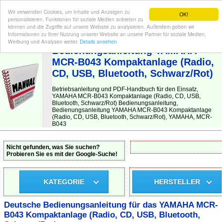
Wir verwenden Cookies, um Inhalte und Anzeigen zu
OK!
personalisieren, Funktionen für soziale Medien anbieten zu
können und die Zugriffe auf unsere Website zu analysieren. Außerdem geben wir
Informationen zu Ihrer Nutzung unserer Website an unsere Partner für soziale Medien,
BEDIENUNGSANLEITUNG
| Hier finden Sie die deutsche Anleitung!
Werbung und Analysen weiter.
Details ansehen
Bedienungsanleitung YAMAHA
MCR-B043 Kompaktanlage (Radio,
CD, USB, Bluetooth, Schwarz/Rot)
Betriebsanleitung und PDF-Handbuch für den Einsatz,
YAMAHA MCR-B043 Kompaktanlage (Radio, CD, USB,
Bluetooth, Schwarz/Rot) Bedienungsanleitung,
Bedienungsanleitung YAMAHA MCR-B043 Kompaktanlage
(Radio, CD, USB, Bluetooth, Schwarz/Rot), YAMAHA, MCR-
B043
Nicht gefunden, was Sie suchen?
Probieren Sie es mit der Google-Suche!
KATEGORIE
HERSTELLER
Deutsche Bedienungsanleitung für das YAMAHA MCR-
B043 Kompaktanlage (Radio, CD, USB, Bluetooth,