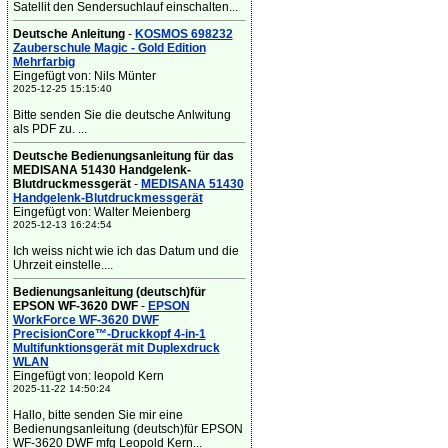
Satellit den Sendersuchlauf einschalten...
Deutsche Anleitung
-
KOSMOS 698232
Zauberschule Magic - Gold Edition
Mehrfarbig
Eingefügt von: Nils Münter
2025-12-25 15:15:40
Bitte senden Sie die deutsche Anlwitung
als PDF zu. ...
Deutsche Bedienungsanleitung für das
MEDISANA 51430 Handgelenk-
Blutdruckmessgerät
-
MEDISANA 51430
Handgelenk-Blutdruckmessgerät
Eingefügt von: Walter Meienberg
2025-12-13 16:24:54
Ich weiss nicht wie ich das Datum und die
Uhrzeit einstelle....
Bedienungsanleitung (deutsch)für
EPSON WF-3620 DWF
-
EPSON
WorkForce WF-3620 DWF
PrecisionCore™-Druckkopf 4-in-1
Multifunktionsgerät mit Duplexdruck
WLAN
Eingefügt von: leopold Kern
2025-11-22 14:50:24
Hallo, bitte senden Sie mir eine
Bedienungsanleitung (deutsch)für EPSON
WF-3620 DWF mfg Leopold Kern...