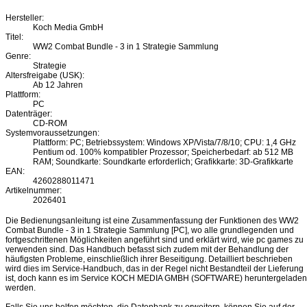
Hersteller:
Koch Media GmbH
Titel:
WW2 Combat Bundle - 3 in 1 Strategie Sammlung
Genre:
Strategie
Altersfreigabe (USK):
Ab 12 Jahren
Plattform:
PC
Datenträger:
CD-ROM
Systemvoraussetzungen:
Plattform: PC; Betriebssystem: Windows XP/Vista/7/8/10; CPU: 1,4 GHz
Pentium od. 100% kompatibler Prozessor; Speicherbedarf: ab 512 MB
RAM; Soundkarte: Soundkarte erforderlich; Grafikkarte: 3D-Grafikkarte
EAN:
4260288011471
Artikelnummer:
2026401
Die Bedienungsanleitung ist eine Zusammenfassung der Funktionen des WW2
Combat Bundle - 3 in 1 Strategie Sammlung [PC], wo alle grundlegenden und
fortgeschrittenen Möglichkeiten angeführt sind und erklärt wird, wie pc games zu
verwenden sind. Das Handbuch befasst sich zudem mit der Behandlung der
häufigsten Probleme, einschließlich ihrer Beseitigung. Detailliert beschrieben
wird dies im Service-Handbuch, das in der Regel nicht Bestandteil der Lieferung
ist, doch kann es im Service KOCH MEDIA GMBH (SOFTWARE) heruntergeladen
werden.