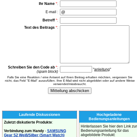
Ihr Name
*
:
E-mail :
Betreff
*
:
Text des Beitrags
*
:
Schreiben Sie den Code ab
*
:
"
anleitung
"
(spam block)
Falls Sie eine Reaktion / eine Antwort auf Ihren Beitrag erhalten möchten, vergessen Sie
nicht, das Feld "E-Mail" auszufüllen. Ihre E-Mail wird nicht abgebildet oder auf andere Weise
verwendet/missbraucht.
Laufende Diskussionen
Hochgeladene
Bedienungsanleitungen
Zuletzt diskutierte Produkte
:
Hinterlassen Sie hier den Link zur
Bedienungsanleitung für das
Verbindung zum Handy
-
SAMSUNG
abgebildete Produkt:
Gear S2 Weiß/Silber (Smart Watch)