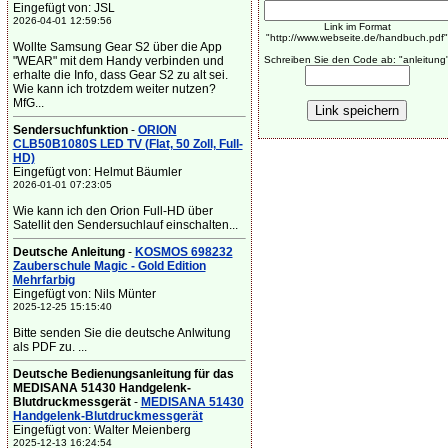
Eingefügt von: JSL
2026-04-01 12:59:56
Link im Format
"http://www.webseite.de/handbuch.pdf"
Wollte Samsung Gear S2 über die App
"WEAR" mit dem Handy verbinden und
Schreiben Sie den Code ab: "anleitung
erhalte die Info, dass Gear S2 zu alt sei.
Wie kann ich trotzdem weiter nutzen?
MfG...
Sendersuchfunktion
-
ORION
CLB50B1080S LED TV (Flat, 50 Zoll, Full-
HD)
Eingefügt von: Helmut Bäumler
2026-01-01 07:23:05
Wie kann ich den Orion Full-HD über
Satellit den Sendersuchlauf einschalten...
Deutsche Anleitung
-
KOSMOS 698232
Zauberschule Magic - Gold Edition
Mehrfarbig
Eingefügt von: Nils Münter
2025-12-25 15:15:40
Bitte senden Sie die deutsche Anlwitung
als PDF zu. ...
Deutsche Bedienungsanleitung für das
MEDISANA 51430 Handgelenk-
Blutdruckmessgerät
-
MEDISANA 51430
Handgelenk-Blutdruckmessgerät
Eingefügt von: Walter Meienberg
2025-12-13 16:24:54