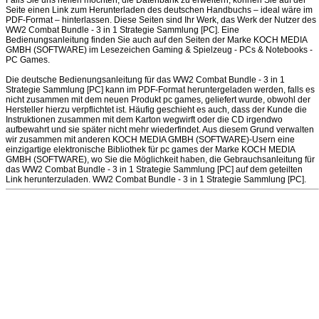
Falls Sie uns helfen möchten, die Datenbank zu erweitern, können Sie auf der
Seite einen Link zum Herunterladen des deutschen Handbuchs – ideal wäre im
PDF-Format – hinterlassen. Diese Seiten sind Ihr Werk, das Werk der Nutzer des
WW2 Combat Bundle - 3 in 1 Strategie Sammlung [PC]. Eine
Bedienungsanleitung finden Sie auch auf den Seiten der Marke KOCH MEDIA
GMBH (SOFTWARE) im Lesezeichen Gaming & Spielzeug - PCs & Notebooks -
PC Games.
Die deutsche Bedienungsanleitung für das WW2 Combat Bundle - 3 in 1
Strategie Sammlung [PC] kann im PDF-Format heruntergeladen werden, falls es
nicht zusammen mit dem neuen Produkt pc games, geliefert wurde, obwohl der
Hersteller hierzu verpflichtet ist. Häufig geschieht es auch, dass der Kunde die
Instruktionen zusammen mit dem Karton wegwirft oder die CD irgendwo
aufbewahrt und sie später nicht mehr wiederfindet. Aus diesem Grund verwalten
wir zusammen mit anderen KOCH MEDIA GMBH (SOFTWARE)-Usern eine
einzigartige elektronische Bibliothek für pc games der Marke KOCH MEDIA
GMBH (SOFTWARE), wo Sie die Möglichkeit haben, die Gebrauchsanleitung für
das WW2 Combat Bundle - 3 in 1 Strategie Sammlung [PC] auf dem geteilten
Link herunterzuladen. WW2 Combat Bundle - 3 in 1 Strategie Sammlung [PC].