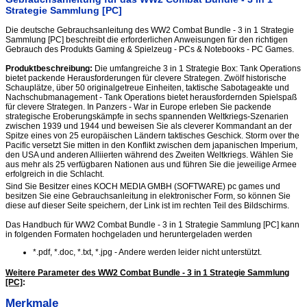
Strategie Sammlung [PC]
Die deutsche Gebrauchsanleitung des WW2 Combat Bundle - 3 in 1 Strategie
Sammlung [PC] beschreibt die erforderlichen Anweisungen für den richtigen
Gebrauch des Produkts Gaming & Spielzeug - PCs & Notebooks - PC Games.
Produktbeschreibung:
Die umfangreiche 3 in 1 Strategie Box: Tank Operations
bietet packende Herausforderungen für clevere Strategen. Zwölf historische
Schauplätze, über 50 originalgetreue Einheiten, taktische Sabotageakte und
Nachschubmanagement - Tank Operations bietet herausfordernden Spielspaß
für clevere Strategen. In Panzers - War in Europe erleben Sie packende
strategische Eroberungskämpfe in sechs spannenden Weltkriegs-Szenarien
zwischen 1939 und 1944 und beweisen Sie als cleverer Kommandant an der
Spitze eines von 25 europäischen Ländern taktisches Geschick. Storm over the
Pacific versetzt Sie mitten in den Konflikt zwischen dem japanischen Imperium,
den USA und anderen Alliierten während des Zweiten Weltkriegs. Wählen Sie
aus mehr als 25 verfügbaren Nationen aus und führen Sie die jeweilige Armee
erfolgreich in die Schlacht.
Sind Sie Besitzer eines KOCH MEDIA GMBH (SOFTWARE) pc games und
besitzen Sie eine Gebrauchsanleitung in elektronischer Form, so können Sie
diese auf dieser Seite speichern, der Link ist im rechten Teil des Bildschirms.
Das Handbuch für WW2 Combat Bundle - 3 in 1 Strategie Sammlung [PC] kann
in folgenden Formaten hochgeladen und heruntergeladen werden
*.pdf, *.doc, *.txt, *.jpg - Andere werden leider nicht unterstützt.
Weitere Parameter des WW2 Combat Bundle - 3 in 1 Strategie Sammlung
[PC]
:
Merkmale