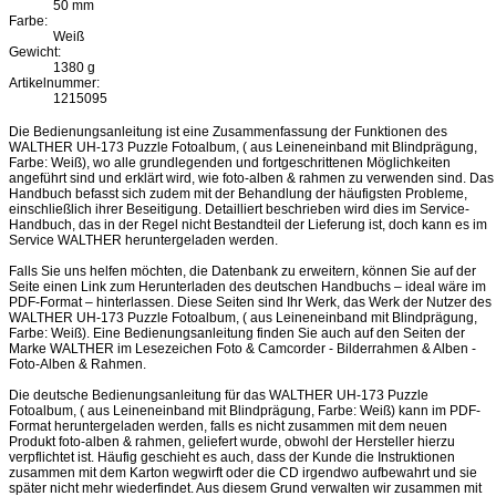
50 mm
Farbe:
Weiß
Gewicht:
1380 g
Artikelnummer:
1215095
Die Bedienungsanleitung ist eine Zusammenfassung der Funktionen des
WALTHER UH-173 Puzzle Fotoalbum, ( aus Leineneinband mit Blindprägung,
Farbe: Weiß), wo alle grundlegenden und fortgeschrittenen Möglichkeiten
angeführt sind und erklärt wird, wie foto-alben & rahmen zu verwenden sind. Das
Handbuch befasst sich zudem mit der Behandlung der häufigsten Probleme,
einschließlich ihrer Beseitigung. Detailliert beschrieben wird dies im Service-
Handbuch, das in der Regel nicht Bestandteil der Lieferung ist, doch kann es im
Service WALTHER heruntergeladen werden.
Falls Sie uns helfen möchten, die Datenbank zu erweitern, können Sie auf der
Seite einen Link zum Herunterladen des deutschen Handbuchs – ideal wäre im
PDF-Format – hinterlassen. Diese Seiten sind Ihr Werk, das Werk der Nutzer des
WALTHER UH-173 Puzzle Fotoalbum, ( aus Leineneinband mit Blindprägung,
Farbe: Weiß). Eine Bedienungsanleitung finden Sie auch auf den Seiten der
Marke WALTHER im Lesezeichen Foto & Camcorder - Bilderrahmen & Alben -
Foto-Alben & Rahmen.
Die deutsche Bedienungsanleitung für das WALTHER UH-173 Puzzle
Fotoalbum, ( aus Leineneinband mit Blindprägung, Farbe: Weiß) kann im PDF-
Format heruntergeladen werden, falls es nicht zusammen mit dem neuen
Produkt foto-alben & rahmen, geliefert wurde, obwohl der Hersteller hierzu
verpflichtet ist. Häufig geschieht es auch, dass der Kunde die Instruktionen
zusammen mit dem Karton wegwirft oder die CD irgendwo aufbewahrt und sie
später nicht mehr wiederfindet. Aus diesem Grund verwalten wir zusammen mit