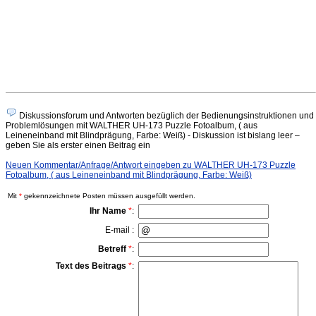
Diskussionsforum und Antworten bezüglich der Bedienungsinstruktionen und
Problemlösungen mit WALTHER UH-173 Puzzle Fotoalbum, ( aus
Leineneinband mit Blindprägung, Farbe: Weiß) - Diskussion ist bislang leer –
geben Sie als erster einen Beitrag ein
Neuen Kommentar/Anfrage/Antwort eingeben zu WALTHER UH-173 Puzzle
Fotoalbum, ( aus Leineneinband mit Blindprägung, Farbe: Weiß)
Mit
*
gekennzeichnete Posten müssen ausgefüllt werden.
Ihr Name
*
:
E-mail :
Betreff
*
:
Text des Beitrags
*
: