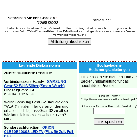
Schreiben Sie den Code ab
*
:
"
anleitung
"
(spam block)
Falls Sie eine Reaktion / eine Antwort auf Ihren Beitrag erhalten möchten, vergessen Sie
nicht, das Feld "E-Mail" auszufüllen. Ihre E-Mail wird nicht abgebildet oder auf andere Weise
verwendet/missbraucht.
Laufende Diskussionen
Hochgeladene
Bedienungsanleitungen
Zuletzt diskutierte Produkte
:
Hinterlassen Sie hier den Link zur
Bedienungsanleitung für das
Verbindung zum Handy
-
SAMSUNG
abgebildete Produkt:
Gear S2 Weiß/Silber (Smart Watch)
Eingefügt von: JSL
2026-04-01 12:59:56
Link im Format
"http://www.webseite.de/handbuch.pdf"
Wollte Samsung Gear S2 über die App
"WEAR" mit dem Handy verbinden und
Schreiben Sie den Code ab: "anleitung
erhalte die Info, dass Gear S2 zu alt sei.
Wie kann ich trotzdem weiter nutzen?
MfG...
Sendersuchfunktion
-
ORION
CLB50B1080S LED TV (Flat, 50 Zoll, Full-
HD)