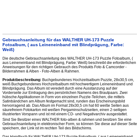
Gebrauchsanleitung für das WALTHER UH-173 Puzzle
Fotoalbum, ( aus Leineneinband mit Blindprägung, Farbe:
Weiß)
Die deutsche Gebrauchsanleitung des WALTHER UH-173 Puzzle Fotoalbum, (
aus Leineneinband mit Blindprägung, Farbe: Weiß) beschreibt die erforderlichen
Anweisungen für den richtigen Gebrauch des Produkts Foto & Camcorder -
Bilderrahmen & Alben - Foto-Alben & Rahmen.
Produktbeschreibung:
Buchgebundenes Hochzeitsalbum Puzzle, 28x30,5 cm,
weiß Buchgebundenes Hochzeitsalbum mit hochwertigem Leineneinband und
Blindprägung. Das Album ist veredelt durch eine Ausstanzung auf der
Vorderseite zur Eintragung des persönlichen Namens des Brautpaars. Zwei
hübsche Applikationen in Form von einzelnen Puzzle-Teilchen, die mittels
Satinbändchen am Album festgemacht sind, runden das Erscheinungsbild
hervorragend ab. Das Album im Format 28x30,5 cm hat 60 weiße Seiten aus
säurefreiem Fotokarton mit weißen Pergaminschutzseiten, einen 2-seitigen
illustrierten Vorspann und ist mit einem CD- und Negativarchiv ausgestattet.
Sind Sie Besitzer eines WALTHER foto-alben & rahmen und besitzen Sie eine
Gebrauchsanleitung in elektronischer Form, so können Sie diese auf dieser Seite
speichern, der Link ist im rechten Teil des Bildschirms.
Das Handbuch für WALTHER UH-173 Puzzle Fotoalbum, ( aus Leineneinband