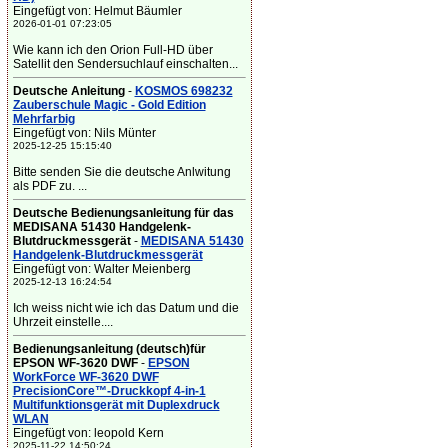
Eingefügt von: Helmut Bäumler
2026-01-01 07:23:05
Wie kann ich den Orion Full-HD über
Satellit den Sendersuchlauf einschalten...
Deutsche Anleitung
-
KOSMOS 698232
Zauberschule Magic - Gold Edition
Mehrfarbig
Eingefügt von: Nils Münter
2025-12-25 15:15:40
Bitte senden Sie die deutsche Anlwitung
als PDF zu. ...
Deutsche Bedienungsanleitung für das
MEDISANA 51430 Handgelenk-
Blutdruckmessgerät
-
MEDISANA 51430
Handgelenk-Blutdruckmessgerät
Eingefügt von: Walter Meienberg
2025-12-13 16:24:54
Ich weiss nicht wie ich das Datum und die
Uhrzeit einstelle....
Bedienungsanleitung (deutsch)für
EPSON WF-3620 DWF
-
EPSON
WorkForce WF-3620 DWF
PrecisionCore™-Druckkopf 4-in-1
Multifunktionsgerät mit Duplexdruck
WLAN
Eingefügt von: leopold Kern
2025-11-22 14:50:24