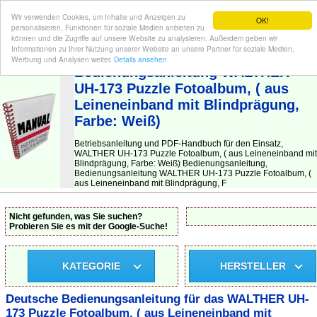
Wir verwenden Cookies, um Inhalte und Anzeigen zu
OK!
personalisieren, Funktionen für soziale Medien anbieten zu
können und die Zugriffe auf unsere Website zu analysieren. Außerdem geben wir
Informationen zu Ihrer Nutzung unserer Website an unsere Partner für soziale Medien,
BEDIENUNGSANLEITUNG
| Hier finden Sie die deutsche Anleitung!
Werbung und Analysen weiter.
Details ansehen
Bedienungsanleitung WALTHER
UH-173 Puzzle Fotoalbum, ( aus
Leineneinband mit Blindprägung,
Farbe: Weiß)
Betriebsanleitung und PDF-Handbuch für den Einsatz,
WALTHER UH-173 Puzzle Fotoalbum, ( aus Leineneinband mit
Blindprägung, Farbe: Weiß) Bedienungsanleitung,
Bedienungsanleitung WALTHER UH-173 Puzzle Fotoalbum, (
aus Leineneinband mit Blindprägung, F
Nicht gefunden, was Sie suchen?
Probieren Sie es mit der Google-Suche!
KATEGORIE
HERSTELLER
Deutsche Bedienungsanleitung für das WALTHER UH-
173 Puzzle Fotoalbum, ( aus Leineneinband mit