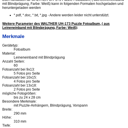
mit Blindprägung, Farbe: Weiß) kann in folgenden Formaten hochgeladen und
heruntergeladen werden
*.pdf, *.doc, *.txt, *.jpg - Andere werden leider nicht unterstützt.
Weitere Parameter des WALTHER UH-173 Puzzle Fotoalbum, ( aus
Leineneinband mit Blindprägung, Farbe: Weiß)
:
Merkmale
Gerätetyp:
Fotoalbum
Material:
Leineneinband mit Blindprägung
Anzahl Seiten:
60
Fotoanzahl bei 9x13:
5 Fotos pro Seite
Fotoanzahl bei 10x15:
4 Fotos pro Seite
Fotoanzahl bei 13x18:
2 Fotos pro Seite
mögliche Fotogrößen:
bis zu 24 x 28 cm
Besondere Merkmale:
mit Puzzle-Anhängern, Blindprägung, Vorspann
Breite:
290 mm
Höhe:
310 mm
Tiefe: