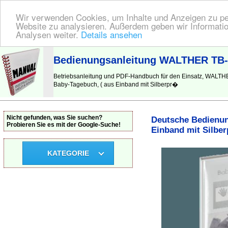
Wir verwenden Cookies, um Inhalte und Anzeigen zu pers
Website zu analysieren. Außerdem geben wir Informatio
Analysen weiter.
Details ansehen
BEDIENUNGSANLEITUNG
| Hier finden Sie die deutsche Anleitung!
Bedienungsanleitung WALTHER TB-17
Betriebsanleitung und PDF-Handbuch für den Einsatz, WALTHE
Baby-Tagebuch, ( aus Einband mit Silberpr�
Nicht gefunden, was Sie suchen?
Deutsche Bedienun
Probieren Sie es mit der Google-Suche!
Einband mit Silber
KATEGORIE