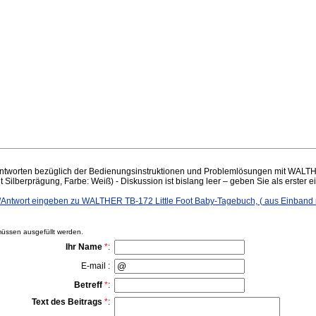
tworten bezüglich der Bedienungsinstruktionen und Problemlösungen mit WALTHE
 Silberprägung, Farbe: Weiß) - Diskussion ist bislang leer – geben Sie als erster e
ntwort eingeben zu WALTHER TB-172 Little Foot Baby-Tagebuch, ( aus Einband m
ssen ausgefüllt werden.
Ihr Name
*
:
E-mail :
Betreff
*
:
Text des Beitrags
*
: