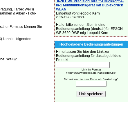
3620 DWF PrecisionCore™-Druckkopf 4-
in-1 Multifunktionsgerät mit Duplexdruck
prägung, Farbe: Weiß)
WLAN
rrahmen & Alben - Foto-
Eingefügt von: leopold Kern
2025-11-22 14:50:24
Hallo, bitte senden Sie mir eine
ischer Form, so können Sie
Bedienungsanleitung (deutsch)für EPSON
WF-3620 DWF mfg Leopold Kern...
) kann in folgenden
Hochgeladene Bedienungsanleitungen
Hinterlassen Sie hier den Link zur
Bedienungsanleitung für das abgebildete
be: Weiß)
:
Produkt:
Link im Format
"http://www.webseite.de/handbuch.pdf"
Schreiben Sie den Code ab: "anleitung"