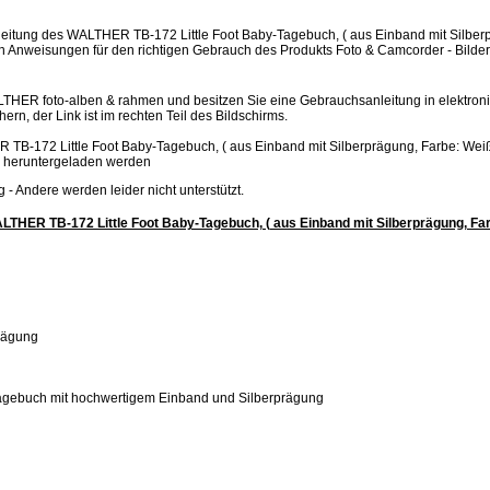
itung des WALTHER TB-172 Little Foot Baby-Tagebuch, ( aus Einband mit Silber
hen Anweisungen für den richtigen Gebrauch des Produkts Foto & Camcorder - Bilde
LTHER foto-alben & rahmen und besitzen Sie eine Gebrauchsanleitung in elektron
hern, der Link ist im rechten Teil des Bildschirms.
B-172 Little Foot Baby-Tagebuch, ( aus Einband mit Silberprägung, Farbe: Weiß
 heruntergeladen werden
.jpg - Andere werden leider nicht unterstützt.
THER TB-172 Little Foot Baby-Tagebuch, ( aus Einband mit Silberprägung, Far
rägung
ebuch mit hochwertigem Einband und Silberprägung