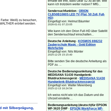
erhalte die Info, dass Gear S2 zu alt sei. Wie
kann ich trotzdem weiter nutzen? MfG...
Sendersuchfunktion
-
ORION
CLB50B1080S LED TV (Flat, 50 Zoll, Full-
HD)
 Farbe: Weiß) zu besuchen,
Eingefügt von: Helmut Bäumler
 WALTHER erörtert werden.
2026-01-01 07:23:05
Wie kann ich den Orion Full-HD über Satellit
den Sendersuchlauf einschalten...
Deutsche Anleitung
-
KOSMOS 698232
Zauberschule Magic - Gold Edition
Mehrfarbig
Eingefügt von: Nils Münter
2025-12-25 15:15:40
Bitte senden Sie die deutsche Anlwitung als
PDF zu. ...
Deutsche Bedienungsanleitung für das
MEDISANA 51430 Handgelenk-
Blutdruckmessgerät
-
MEDISANA 51430
Handgelenk-Blutdruckmessgerät
Eingefügt von: Walter Meienberg
2025-12-13 16:24:54
Ich weiss nicht wie ich das Datum und die
Uhrzeit einstelle....
Bedienungsanleitung (deutsch)für EPSON
 mit Silberprägung,
WF-3620 DWF
-
EPSON WorkForce WF-