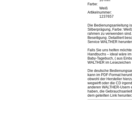
10 mm
Farbe:
Weiß
Artikelnummer:
1237657
Die Bedienungsanleitung i
Silberprägung, Farbe: Weiß)
rahmen zu verwenden sind. 
Beseitigung. Detailliert be
Service WALTHER herunter
Falls Sie uns helfen möcht
Handbuchs – ideal wäre im 
Baby-Tagebuch, ( aus Einba
WALTHER im Lesezeichen Fo
Die deutsche Bedienungsanl
kann im PDF-Format herunte
obwohl der Hersteller hierz
wegwirft oder die CD irgen
anderen WALTHER-Usern eine
haben, die Gebrauchsanleit
dem geteilten Link herunte