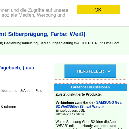
OK!
nen und die Zugriffe auf unsere
r soziale Medien, Werbung und
it Silberprägung, Farbe: Weiß)
eiß) Bedienungsanleitung, Bedienungsanleitung WALTHER TB-172 Little Foot
agebuch, ( aus
HERSTELLER
Laufende Diskussionen
ilderrahmen & Alben - Foto-
Zuletzt diskutierte Produkte
:
Verbindung zum Handy
-
SAMSUNG Gear
S2 Weiß/Silber (Smart Watch)
n & rahmen
Eingefügt von: JSL
2026-04-01 12:59:56
Wollte Samsung Gear S2 über die App
"WEAR" mit dem Handy verbinden und