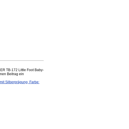
R TB-172 Little Foot Baby-
inen Beitrag ein
it Silberprägung, Farbe: