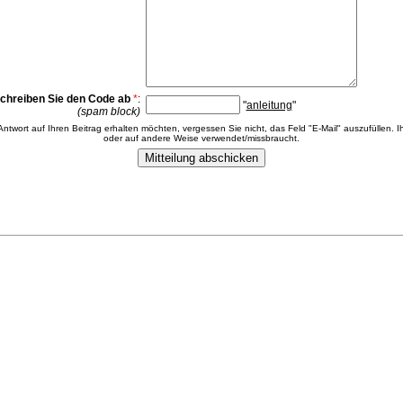
chreiben Sie den Code ab
*
:
"
anleitung
"
(spam block)
 Antwort auf Ihren Beitrag erhalten möchten, vergessen Sie nicht, das Feld "E-Mail" auszufüllen. Ih
oder auf andere Weise verwendet/missbraucht.