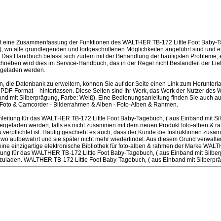
st eine Zusammenfassung der Funktionen des WALTHER TB-172 Little Foot Baby-Ta
, wo alle grundlegenden und fortgeschrittenen Möglichkeiten angeführt sind und erk
Das Handbuch befasst sich zudem mit der Behandlung der häufigsten Probleme, ei
schrieben wird dies im Service-Handbuch, das in der Regel nicht Bestandteil der Lie
geladen werden.
en, die Datenbank zu erweitern, können Sie auf der Seite einen Link zum Herunter
PDF-Format – hinterlassen. Diese Seiten sind Ihr Werk, das Werk der Nutzer des
nd mit Silberprägung, Farbe: Weiß). Eine Bedienungsanleitung finden Sie auch au
to & Camcorder - Bilderrahmen & Alben - Foto-Alben & Rahmen.
eitung für das WALTHER TB-172 Little Foot Baby-Tagebuch, ( aus Einband mit Si
rgeladen werden, falls es nicht zusammen mit dem neuen Produkt foto-alben & rah
u verpflichtet ist. Häufig geschieht es auch, dass der Kunde die Instruktionen zus
dwo aufbewahrt und sie später nicht mehr wiederfindet. Aus diesem Grund verwalt
 einzigartige elektronische Bibliothek für foto-alben & rahmen der Marke WALTH
ung für das WALTHER TB-172 Little Foot Baby-Tagebuch, ( aus Einband mit Silber
rzuladen. WALTHER TB-172 Little Foot Baby-Tagebuch, ( aus Einband mit Silberprä