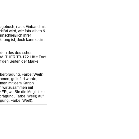
gebuch, ( aus Einband mit
lärt wird, wie foto-alben &
nschließlich ihrer
ferung ist, doch kann es im
laden des deutschen
 WALTHER TB-172 Little Foot
f den Seiten der Marke
lberprägung, Farbe: Weiß)
men, geliefert wurde,
ammen mit dem Karton
en wir zusammen mit
ER, wo Sie die Möglichkeit
prägung, Farbe: Weiß) auf
gung, Farbe: Weiß).