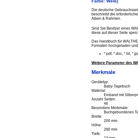
Farbe: Weiß)
Die deutsche Gebrauchsanle
beschreibt die erforderlic
Alben & Rahmen.
Sind Sie Besitzer eines WA
diese auf dieser Seite speic
Das Handbuch für WALTHER T
Formaten hochgeladen und
*.pdf, *.doc, *.txt, *
Weitere Parameter des WAL
Merkmale
Gerätetyp:
Baby-Tagebuch
Material:
Einband mit Silberp
Anzahl Seiten:
46
Besondere Merkmale:
Buchgebundenes Tag
Breite:
200 mm
Höhe:
280 mm
Tiefe: