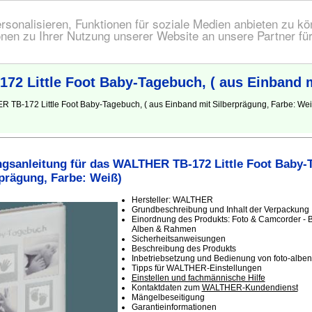
onalisieren, Funktionen für soziale Medien anbieten zu kön
nen zu Ihrer Nutzung unserer Website an unsere Partner fü
2 Little Foot Baby-Tagebuch, ( aus Einband m
R TB-172 Little Foot Baby-Tagebuch, ( aus Einband mit Silberprägung, Farbe: W
gsanleitung für das WALTHER TB-172 Little Foot Baby-T
prägung, Farbe: Weiß)
Hersteller: WALTHER
Grundbeschreibung und Inhalt der Verpackung
Einordnung des Produkts: Foto & Camcorder - B
Alben & Rahmen
Sicherheitsanweisungen
Beschreibung des Produkts
Inbetriebsetzung und Bedienung von foto-albe
Tipps für WALTHER-Einstellungen
Einstellen und fachmännische Hilfe
Kontaktdaten zum
WALTHER-Kundendienst
Mängelbeseitigung
Garantieinformationen