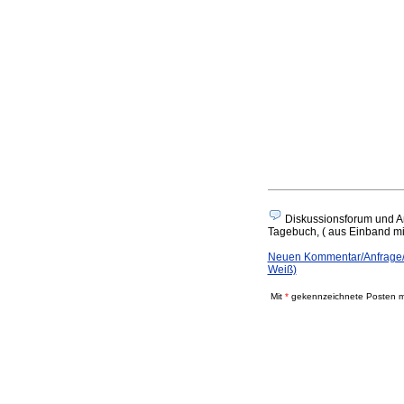
Diskussionsforum und An
Tagebuch, ( aus Einband mit
Neuen Kommentar/Anfrage/A
Weiß)
Mit
*
gekennzeichnete Posten mü