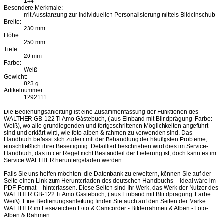
144
Besondere Merkmale:
mit Ausstanzung zur individuellen Personalisierung mittels Bildeinschub
Breite:
230 mm
Höhe:
250 mm
Tiefe:
20 mm
Farbe:
Weiß
Gewicht:
823 g
Artikelnummer:
1292111
Die Bedienungsanleitung ist eine Zusammenfassung der Funktionen des
WALTHER GB-122 Ti Amo Gästebuch, ( aus Einband mit Blindprägung, Farbe:
Weiß), wo alle grundlegenden und fortgeschrittenen Möglichkeiten angeführt
sind und erklärt wird, wie foto-alben & rahmen zu verwenden sind. Das
Handbuch befasst sich zudem mit der Behandlung der häufigsten Probleme,
einschließlich ihrer Beseitigung. Detailliert beschrieben wird dies im Service-
Handbuch, das in der Regel nicht Bestandteil der Lieferung ist, doch kann es im
Service WALTHER heruntergeladen werden.
Falls Sie uns helfen möchten, die Datenbank zu erweitern, können Sie auf der
Seite einen Link zum Herunterladen des deutschen Handbuchs – ideal wäre im
PDF-Format – hinterlassen. Diese Seiten sind Ihr Werk, das Werk der Nutzer des
WALTHER GB-122 Ti Amo Gästebuch, ( aus Einband mit Blindprägung, Farbe:
Weiß). Eine Bedienungsanleitung finden Sie auch auf den Seiten der Marke
WALTHER im Lesezeichen Foto & Camcorder - Bilderrahmen & Alben - Foto-
Alben & Rahmen.