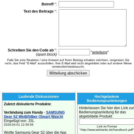
Betreff
*
:
Text des Beitrags
*
:
Schreiben Sie den Code ab
*
:
"
anleitung
"
(spam block)
Falls Sie eine Reaktion / eine Antwort auf Ihren Beitrag erhalten möchten, vergessen Sie
nicht, das Feld "E-Mail" auszufüllen. Ihre E-Mail wird nicht abgebildet oder auf andere Weise
verwendet/missbraucht.
Laufende Diskussionen
Hochgeladene
Bedienungsanleitungen
Zuletzt diskutierte Produkte
:
Hinterlassen Sie hier den Link zur
Bedienungsanleitung für das
Verbindung zum Handy
-
SAMSUNG
abgebildete Produkt:
Gear S2 Weiß/Silber (Smart Watch)
Eingefügt von: JSL
2026-04-01 12:59:56
Link im Format
"http://www.webseite.de/handbuch.pdf"
Wollte Samsung Gear S2 über die App