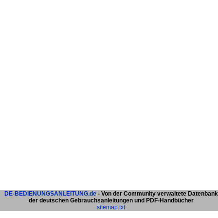
DE-BEDIENUNGSANLEITUNG.de
- Von der Community verwaltete Datenbank
der deutschen Gebrauchsanleitungen und PDF-Handbücher
sitemap.txt