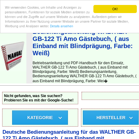
Wir verwenden Cookies, um Inhalte und Anzeigen zu
OK!
personalisieren, Funktionen für soziale Medien anbieten zu
können und die Zugriffe auf unsere Website zu analysieren. Außerdem geben wir
Informationen zu Ihrer Nutzung unserer Website an unsere Partner für soziale Medien,
BEDIENUNGSANLEITUNG
| Hier finden Sie die deutsche Anleitung!
Werbung und Analysen weiter.
Details ansehen
Bedienungsanleitung WALTHER
GB-122 Ti Amo Gästebuch, ( aus
Einband mit Blindprägung, Farbe:
Weiß)
Betriebsanleitung und PDF-Handbuch für den Einsatz,
WALTHER GB-122 Ti Amo Gästebuch, ( aus Einband mit
Blindprägung, Farbe: Weiß) Bedienungsanleitung,
Bedienungsanleitung WALTHER GB-122 Ti Amo Gästebuch, (
aus Einband mit Blindprägung, Farbe: Wei�
Nicht gefunden, was Sie suchen?
Probieren Sie es mit der Google-Suche!
KATEGORIE
HERSTELLER
Deutsche Bedienungsanleitung für das WALTHER GB-
122 Ti Amo Gästebuch, ( aus Einband mit