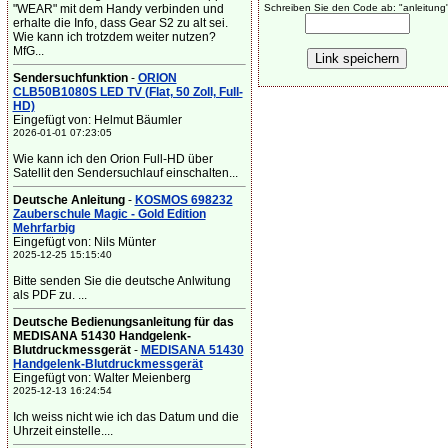
"WEAR" mit dem Handy verbinden und
Schreiben Sie den Code ab: "anleitung
erhalte die Info, dass Gear S2 zu alt sei.
Wie kann ich trotzdem weiter nutzen?
MfG...
Sendersuchfunktion
-
ORION
CLB50B1080S LED TV (Flat, 50 Zoll, Full-
HD)
Eingefügt von: Helmut Bäumler
2026-01-01 07:23:05
Wie kann ich den Orion Full-HD über
Satellit den Sendersuchlauf einschalten...
Deutsche Anleitung
-
KOSMOS 698232
Zauberschule Magic - Gold Edition
Mehrfarbig
Eingefügt von: Nils Münter
2025-12-25 15:15:40
Bitte senden Sie die deutsche Anlwitung
als PDF zu. ...
Deutsche Bedienungsanleitung für das
MEDISANA 51430 Handgelenk-
Blutdruckmessgerät
-
MEDISANA 51430
Handgelenk-Blutdruckmessgerät
Eingefügt von: Walter Meienberg
2025-12-13 16:24:54
Ich weiss nicht wie ich das Datum und die
Uhrzeit einstelle....