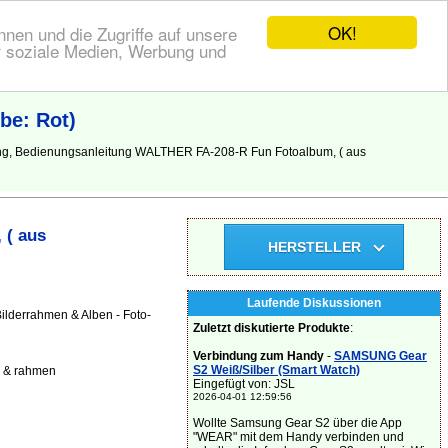
OK!
nen und die Zugriffe auf unsere
r soziale Medien, Werbung und
be: Rot)
ung, Bedienungsanleitung WALTHER FA-208-R Fun Fotoalbum, ( aus
 ( aus
HERSTELLER
Laufende Diskussionen
ilderrahmen & Alben - Foto-
Zuletzt diskutierte Produkte
:
Verbindung zum Handy
-
SAMSUNG Gear
S2 Weiß/Silber (Smart Watch)
n & rahmen
Eingefügt von: JSL
2026-04-01 12:59:56
Wollte Samsung Gear S2 über die App
"WEAR" mit dem Handy verbinden und