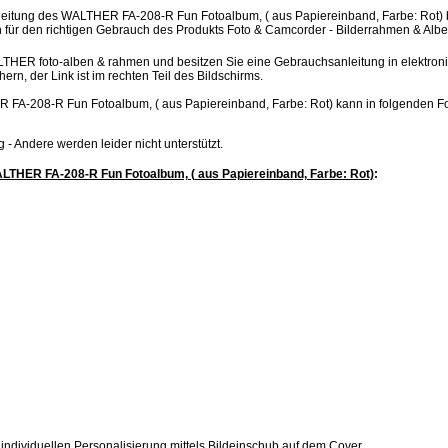
eitung des WALTHER FA-208-R Fun Fotoalbum, ( aus Papiereinband, Farbe: Rot) b
 für den richtigen Gebrauch des Produkts Foto & Camcorder - Bilderrahmen & Alb
LTHER foto-alben & rahmen und besitzen Sie eine Gebrauchsanleitung in elektron
hern, der Link ist im rechten Teil des Bildschirms.
FA-208-R Fun Fotoalbum, ( aus Papiereinband, Farbe: Rot) kann in folgenden 
.jpg - Andere werden leider nicht unterstützt.
LTHER FA-208-R Fun Fotoalbum, ( aus Papiereinband, Farbe: Rot)
:
individuellen Personalisierung mittels Bildeinschub auf dem Cover