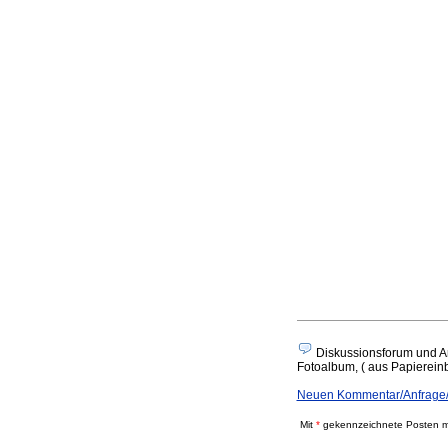
Diskussionsforum und A
Fotoalbum, ( aus Papiereinba
Neuen Kommentar/Anfrage/A
Mit
*
gekennzeichnete Posten mü