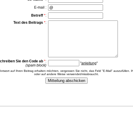
E-mail :
Betreff
*
:
Text des Beitrags
*
:
chreiben Sie den Code ab
*
:
"
anleitung
"
(spam block)
 Antwort auf Ihren Beitrag erhalten möchten, vergessen Sie nicht, das Feld "E-Mail" auszufüllen. Ih
oder auf andere Weise verwendet/missbraucht.