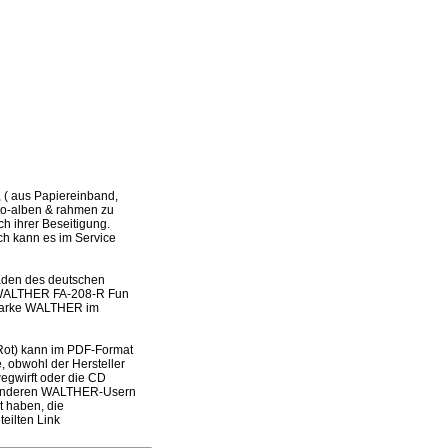
( aus Papiereinband,
oto-alben & rahmen zu
h ihrer Beseitigung.
och kann es im Service
laden des deutschen
es WALTHER FA-208-R Fun
r Marke WALTHER im
Rot) kann im PDF-Format
, obwohl der Hersteller
wegwirft oder die CD
it anderen WALTHER-Usern
t haben, die
eilten Link