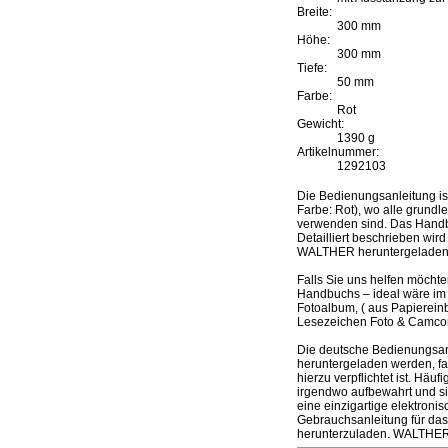
Breite:
300 mm
Höhe:
300 mm
Tiefe:
50 mm
Farbe:
Rot
Gewicht:
1390 g
Artikelnummer:
1292103
Die Bedienungsanleitung i
Farbe: Rot), wo alle grundl
verwenden sind. Das Handbu
Detailliert beschrieben wir
WALTHER heruntergeladen
Falls Sie uns helfen möcht
Handbuchs – ideal wäre im 
Fotoalbum, ( aus Papierein
Lesezeichen Foto & Camcor
Die deutsche Bedienungsan
heruntergeladen werden, fa
hierzu verpflichtet ist. Hä
irgendwo aufbewahrt und s
eine einzigartige elektroni
Gebrauchsanleitung für das
herunterzuladen. WALTHER 