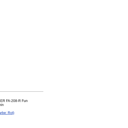
THER FA-208-R Fun
ein
rbe: Rot)