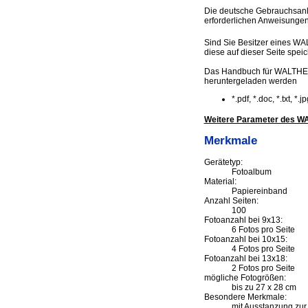
Die deutsche Gebrauchsanl
erforderlichen Anweisungen
Sind Sie Besitzer eines WA
diese auf dieser Seite speic
Das Handbuch für WALTHER 
heruntergeladen werden
*.pdf, *.doc, *.txt, *
Weitere Parameter des WA
Merkmale
Gerätetyp:
Fotoalbum
Material:
Papiereinband
Anzahl Seiten:
100
Fotoanzahl bei 9x13:
6 Fotos pro Seite
Fotoanzahl bei 10x15:
4 Fotos pro Seite
Fotoanzahl bei 13x18:
2 Fotos pro Seite
mögliche Fotogrößen:
bis zu 27 x 28 cm
Besondere Merkmale:
mit Ausstanzung zur 