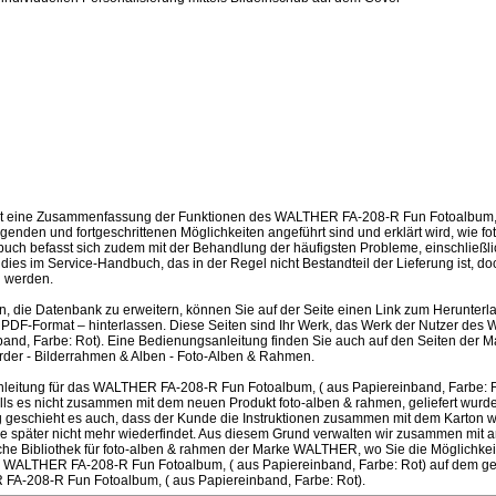
st eine Zusammenfassung der Funktionen des WALTHER FA-208-R Fun Fotoalbum, 
egenden und fortgeschrittenen Möglichkeiten angeführt sind und erklärt wird, wie f
ch befasst sich zudem mit der Behandlung der häufigsten Probleme, einschließlic
d dies im Service-Handbuch, das in der Regel nicht Bestandteil der Lieferung ist, d
 werden.
en, die Datenbank zu erweitern, können Sie auf der Seite einen Link zum Herunter
PDF-Format – hinterlassen. Diese Seiten sind Ihr Werk, das Werk der Nutzer d
band, Farbe: Rot). Eine Bedienungsanleitung finden Sie auch auf den Seiten de
der - Bilderrahmen & Alben - Foto-Alben & Rahmen.
leitung für das WALTHER FA-208-R Fun Fotoalbum, ( aus Papiereinband, Farbe: 
lls es nicht zusammen mit dem neuen Produkt foto-alben & rahmen, geliefert wurde
ufig geschieht es auch, dass der Kunde die Instruktionen zusammen mit dem Karton 
ie später nicht mehr wiederfindet. Aus diesem Grund verwalten wir zusammen m
sche Bibliothek für foto-alben & rahmen der Marke WALTHER, wo Sie die Möglichkei
 WALTHER FA-208-R Fun Fotoalbum, ( aus Papiereinband, Farbe: Rot) auf dem get
FA-208-R Fun Fotoalbum, ( aus Papiereinband, Farbe: Rot).