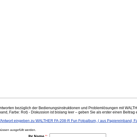
ntworten bezüglich der Bedienungsinstruktionen und Problemlösungen mit WAL
nd, Farbe: Rot) - Diskussion ist bislang leer – geben Sie als erster einen Beitrag 
ntwort eingeben zu WALTHER FA-208-R Fun Fotoalbum, ( aus Papiereinband, Fa
ssen ausgefüllt werden.
Ihr Name
*
: