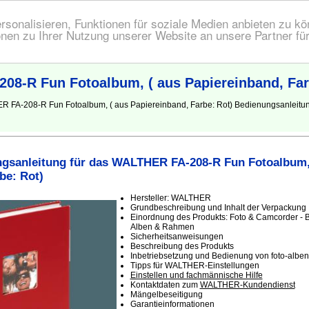
onalisieren, Funktionen für soziale Medien anbieten zu kön
nen zu Ihrer Nutzung unserer Website an unsere Partner fü
8-R Fun Fotoalbum, ( aus Papiereinband, Far
ER FA-208-R Fun Fotoalbum, ( aus Papiereinband, Farbe: Rot) Bedienungsanleit
gsanleitung für das WALTHER FA-208-R Fun Fotoalbum,
be: Rot)
Hersteller: WALTHER
Grundbeschreibung und Inhalt der Verpackung
Einordnung des Produkts: Foto & Camcorder - B
Alben & Rahmen
Sicherheitsanweisungen
Beschreibung des Produkts
Inbetriebsetzung und Bedienung von foto-albe
Tipps für WALTHER-Einstellungen
Einstellen und fachmännische Hilfe
Kontaktdaten zum
WALTHER-Kundendienst
Mängelbeseitigung
Garantieinformationen