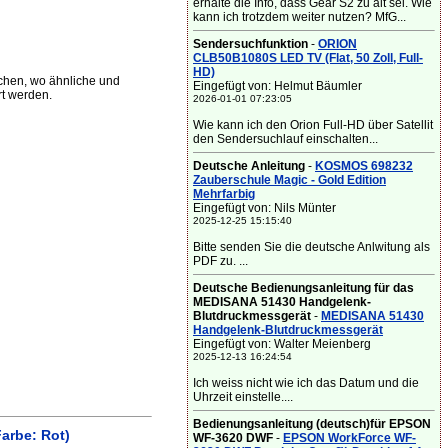
erhalte die Info, dass Gear S2 zu alt sei. Wie
kann ich trotzdem weiter nutzen? MfG...
Sendersuchfunktion
-
ORION
CLB50B1080S LED TV (Flat, 50 Zoll, Full-
HD)
chen, wo ähnliche und
Eingefügt von: Helmut Bäumler
t werden.
2026-01-01 07:23:05
Wie kann ich den Orion Full-HD über Satellit
den Sendersuchlauf einschalten...
Deutsche Anleitung
-
KOSMOS 698232
Zauberschule Magic - Gold Edition
Mehrfarbig
Eingefügt von: Nils Münter
2025-12-25 15:15:40
Bitte senden Sie die deutsche Anlwitung als
PDF zu. ...
Deutsche Bedienungsanleitung für das
MEDISANA 51430 Handgelenk-
Blutdruckmessgerät
-
MEDISANA 51430
Handgelenk-Blutdruckmessgerät
Eingefügt von: Walter Meienberg
2025-12-13 16:24:54
Ich weiss nicht wie ich das Datum und die
Uhrzeit einstelle....
Bedienungsanleitung (deutsch)für EPSON
arbe: Rot)
WF-3620 DWF
-
EPSON WorkForce WF-