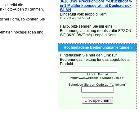
3620 DWF PrecisionCore™-Druckkopf 4-
eschreibt die
in-1 Multifunktionsgerät mit Duplexdruck
en - Foto-Alben & Rahmen.
WLAN
Eingefügt von: leopold Kern
2025-11-22 14:50:24
ischer Form, so können Sie
Hallo, bitte senden Sie mir eine
Bedienungsanleitung (deutsch)für EPSON
Formaten hochgeladen und
WF-3620 DWF mfg Leopold Kern...
Hochgeladene Bedienungsanleitungen
Hinterlassen Sie hier den Link zur
Bedienungsanleitung für das abgebildete
Produkt:
Link im Format
"http://www.webseite.de/handbuch.pdf"
Schreiben Sie den Code ab: "anleitung"