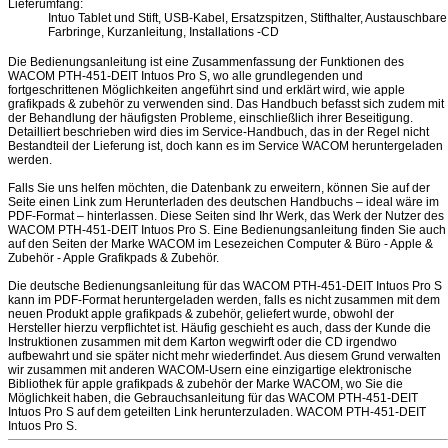
Lieferumfang:
Intuo Tablet und Stift, USB-Kabel, Ersatzspitzen, Stifthalter, Austauschbare
Farbringe, Kurzanleitung, Installations -CD
Die Bedienungsanleitung ist eine Zusammenfassung der Funktionen des
WACOM PTH-451-DEIT Intuos Pro S, wo alle grundlegenden und
fortgeschrittenen Möglichkeiten angeführt sind und erklärt wird, wie apple
grafikpads & zubehör zu verwenden sind. Das Handbuch befasst sich zudem mit
der Behandlung der häufigsten Probleme, einschließlich ihrer Beseitigung.
Detailliert beschrieben wird dies im Service-Handbuch, das in der Regel nicht
Bestandteil der Lieferung ist, doch kann es im Service WACOM heruntergeladen
werden.
Falls Sie uns helfen möchten, die Datenbank zu erweitern, können Sie auf der
Seite einen Link zum Herunterladen des deutschen Handbuchs – ideal wäre im
PDF-Format – hinterlassen. Diese Seiten sind Ihr Werk, das Werk der Nutzer des
WACOM PTH-451-DEIT Intuos Pro S. Eine Bedienungsanleitung finden Sie auch
auf den Seiten der Marke WACOM im Lesezeichen Computer & Büro - Apple &
Zubehör - Apple Grafikpads & Zubehör.
Die deutsche Bedienungsanleitung für das WACOM PTH-451-DEIT Intuos Pro S
kann im PDF-Format heruntergeladen werden, falls es nicht zusammen mit dem
neuen Produkt apple grafikpads & zubehör, geliefert wurde, obwohl der
Hersteller hierzu verpflichtet ist. Häufig geschieht es auch, dass der Kunde die
Instruktionen zusammen mit dem Karton wegwirft oder die CD irgendwo
aufbewahrt und sie später nicht mehr wiederfindet. Aus diesem Grund verwalten
wir zusammen mit anderen WACOM-Usern eine einzigartige elektronische
Bibliothek für apple grafikpads & zubehör der Marke WACOM, wo Sie die
Möglichkeit haben, die Gebrauchsanleitung für das WACOM PTH-451-DEIT
Intuos Pro S auf dem geteilten Link herunterzuladen. WACOM PTH-451-DEIT
Intuos Pro S.