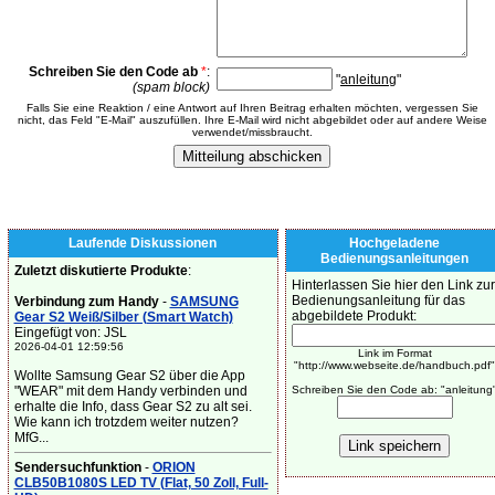
Schreiben Sie den Code ab
*
:
"
anleitung
"
(spam block)
Falls Sie eine Reaktion / eine Antwort auf Ihren Beitrag erhalten möchten, vergessen Sie
nicht, das Feld "E-Mail" auszufüllen. Ihre E-Mail wird nicht abgebildet oder auf andere Weise
verwendet/missbraucht.
Laufende Diskussionen
Hochgeladene
Bedienungsanleitungen
Zuletzt diskutierte Produkte
:
Hinterlassen Sie hier den Link zur
Bedienungsanleitung für das
Verbindung zum Handy
-
SAMSUNG
abgebildete Produkt:
Gear S2 Weiß/Silber (Smart Watch)
Eingefügt von: JSL
2026-04-01 12:59:56
Link im Format
"http://www.webseite.de/handbuch.pdf"
Wollte Samsung Gear S2 über die App
"WEAR" mit dem Handy verbinden und
Schreiben Sie den Code ab: "anleitung
erhalte die Info, dass Gear S2 zu alt sei.
Wie kann ich trotzdem weiter nutzen?
MfG...
Sendersuchfunktion
-
ORION
CLB50B1080S LED TV (Flat, 50 Zoll, Full-