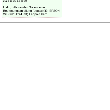
2025-11-22 14:50:24
Hallo, bitte senden Sie mir eine
Bedienungsanleitung (deutsch)für EPSON
WF-3620 DWF mfg Leopold Kern...