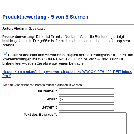
Produktbewertung - 5 von 5 Sternen
Autor
:
Vladimir S.
27.03.15
Produktbewertung
: Tablet ist für mich Neuland. Aber die Bedienung erfolgt
intuitiv, gefehlt mir! Die größte ist für mich mehr als ausreichend. Lieferung sehr
schnell
Diskussionsforum und Antworten bezüglich der Bedienungsinstruktionen und
Problemlösungen mit WACOM PTH-451-DEIT Intuos Pro S - Diskussion ist
bislang leer – geben Sie als erster einen Beitrag ein
Neuen Kommentar/Anfrage/Antwort eingeben zu WACOM PTH-451-DEIT Intuos
Pro S
Mit
*
gekennzeichnete Posten müssen ausgefüllt werden.
Ihr Name
*
:
E-mail :
Betreff
*
:
Text des Beitrags
*
: