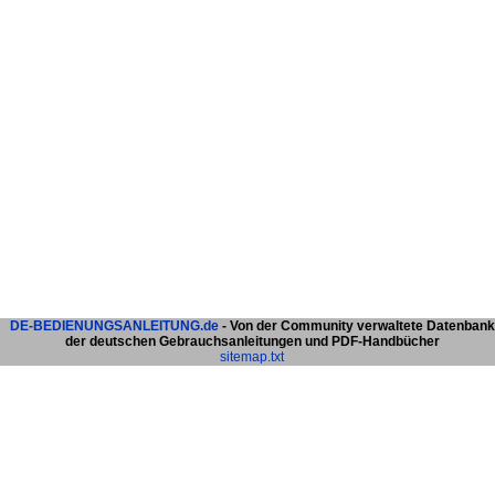
DE-BEDIENUNGSANLEITUNG.de
- Von der Community verwaltete Datenbank
der deutschen Gebrauchsanleitungen und PDF-Handbücher
sitemap.txt