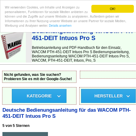
Wir verwenden Cookies, um Inhalte und Anzeigen zu
OK!
personalisieren, Funktionen für soziale Medien anbieten zu
können und die Zugriffe auf unsere Website zu analysieren. Außerdem geben wir
Informationen zu Ihrer Nutzung unserer Website an unsere Partner für soziale Medien,
BEDIENUNGSANLEITUNG
| Hier finden Sie die deutsche Anleitung!
Werbung und Analysen weiter.
Details ansehen
Bedienungsanleitung WACOM PTH-
451-DEIT Intuos Pro S
Betriebsanleitung und PDF-Handbuch für den Einsatz,
WACOM PTH-451-DEIT Intuos Pro S Bedienungsanleitung,
Bedienungsanleitung WACOM PTH-451-DEIT Intuos Pro S,
WACOM, PTH-451-DEIT, Intuos, Pro, S
Nicht gefunden, was Sie suchen?
Probieren Sie es mit der Google-Suche!
KATEGORIE
HERSTELLER
Deutsche Bedienungsanleitung für das WACOM PTH-
451-DEIT Intuos Pro S
5 von 5 Sternen