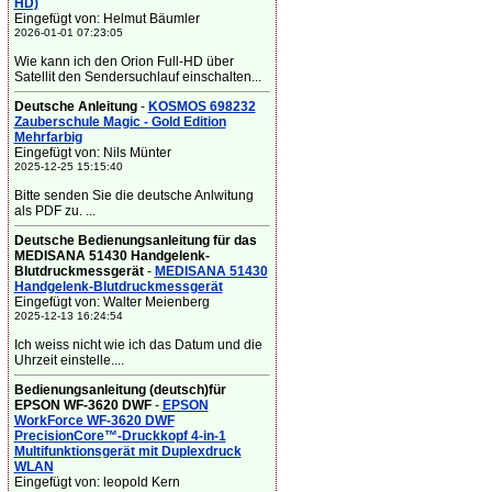
HD)
Eingefügt von: Helmut Bäumler
2026-01-01 07:23:05
Wie kann ich den Orion Full-HD über
Satellit den Sendersuchlauf einschalten...
Deutsche Anleitung
-
KOSMOS 698232
Zauberschule Magic - Gold Edition
Mehrfarbig
Eingefügt von: Nils Münter
2025-12-25 15:15:40
Bitte senden Sie die deutsche Anlwitung
als PDF zu. ...
Deutsche Bedienungsanleitung für das
MEDISANA 51430 Handgelenk-
Blutdruckmessgerät
-
MEDISANA 51430
Handgelenk-Blutdruckmessgerät
Eingefügt von: Walter Meienberg
2025-12-13 16:24:54
Ich weiss nicht wie ich das Datum und die
Uhrzeit einstelle....
Bedienungsanleitung (deutsch)für
EPSON WF-3620 DWF
-
EPSON
WorkForce WF-3620 DWF
PrecisionCore™-Druckkopf 4-in-1
Multifunktionsgerät mit Duplexdruck
WLAN
Eingefügt von: leopold Kern