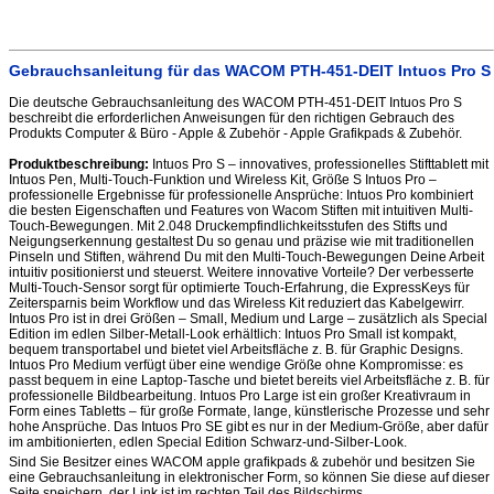
Gebrauchsanleitung für das WACOM PTH-451-DEIT Intuos Pro S
Die deutsche Gebrauchsanleitung des WACOM PTH-451-DEIT Intuos Pro S
beschreibt die erforderlichen Anweisungen für den richtigen Gebrauch des
Produkts Computer & Büro - Apple & Zubehör - Apple Grafikpads & Zubehör.
Produktbeschreibung:
Intuos Pro S – innovatives, professionelles Stifttablett mit
Intuos Pen, Multi-Touch-Funktion und Wireless Kit, Größe S Intuos Pro –
professionelle Ergebnisse für professionelle Ansprüche: Intuos Pro kombiniert
die besten Eigenschaften und Features von Wacom Stiften mit intuitiven Multi-
Touch-Bewegungen. Mit 2.048 Druckempfindlichkeitsstufen des Stifts und
Neigungserkennung gestaltest Du so genau und präzise wie mit traditionellen
Pinseln und Stiften, während Du mit den Multi-Touch-Bewegungen Deine Arbeit
intuitiv positionierst und steuerst. Weitere innovative Vorteile? Der verbesserte
Multi-Touch-Sensor sorgt für optimierte Touch-Erfahrung, die ExpressKeys für
Zeitersparnis beim Workflow und das Wireless Kit reduziert das Kabelgewirr.
Intuos Pro ist in drei Größen – Small, Medium und Large – zusätzlich als Special
Edition im edlen Silber-Metall-Look erhältlich: Intuos Pro Small ist kompakt,
bequem transportabel und bietet viel Arbeitsfläche z. B. für Graphic Designs.
Intuos Pro Medium verfügt über eine wendige Größe ohne Kompromisse: es
passt bequem in eine Laptop-Tasche und bietet bereits viel Arbeitsfläche z. B. für
professionelle Bildbearbeitung. Intuos Pro Large ist ein großer Kreativraum in
Form eines Tabletts – für große Formate, lange, künstlerische Prozesse und sehr
hohe Ansprüche. Das Intuos Pro SE gibt es nur in der Medium-Größe, aber dafür
im ambitionierten, edlen Special Edition Schwarz-und-Silber-Look.
Sind Sie Besitzer eines WACOM apple grafikpads & zubehör und besitzen Sie
eine Gebrauchsanleitung in elektronischer Form, so können Sie diese auf dieser
Seite speichern, der Link ist im rechten Teil des Bildschirms.