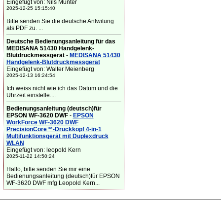
Eingefügt von: Nils Münter
2025-12-25 15:15:40
Bitte senden Sie die deutsche Anlwitung
als PDF zu. ...
Deutsche Bedienungsanleitung für das
MEDISANA 51430 Handgelenk-
Blutdruckmessgerät
-
MEDISANA 51430
Handgelenk-Blutdruckmessgerät
Eingefügt von: Walter Meienberg
2025-12-13 16:24:54
Ich weiss nicht wie ich das Datum und die
Uhrzeit einstelle....
Bedienungsanleitung (deutsch)für
EPSON WF-3620 DWF
-
EPSON
WorkForce WF-3620 DWF
PrecisionCore™-Druckkopf 4-in-1
Multifunktionsgerät mit Duplexdruck
WLAN
Eingefügt von: leopold Kern
2025-11-22 14:50:24
Hallo, bitte senden Sie mir eine
Bedienungsanleitung (deutsch)für EPSON
WF-3620 DWF mfg Leopold Kern...