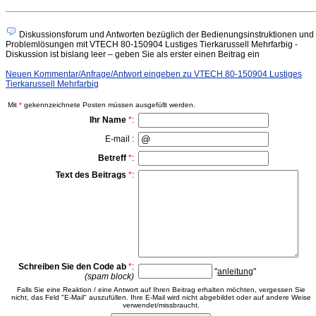
Diskussionsforum und Antworten bezüglich der Bedienungsinstruktionen und
Problemlösungen mit VTECH 80-150904 Lustiges Tierkarussell Mehrfarbig -
Diskussion ist bislang leer – geben Sie als erster einen Beitrag ein
Neuen Kommentar/Anfrage/Antwort eingeben zu VTECH 80-150904 Lustiges
Tierkarussell Mehrfarbig
Mit
*
gekennzeichnete Posten müssen ausgefüllt werden.
Ihr Name
*
:
E-mail :
Betreff
*
:
Text des Beitrags
*
:
Schreiben Sie den Code ab
*
:
"
anleitung
"
(spam block)
Falls Sie eine Reaktion / eine Antwort auf Ihren Beitrag erhalten möchten, vergessen Sie
nicht, das Feld "E-Mail" auszufüllen. Ihre E-Mail wird nicht abgebildet oder auf andere Weise
verwendet/missbraucht.