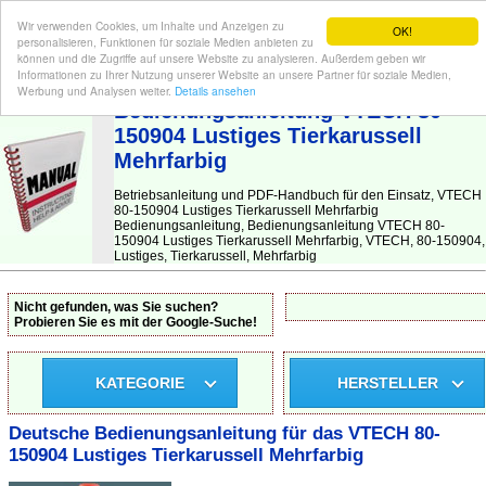
Wir verwenden Cookies, um Inhalte und Anzeigen zu
OK!
personalisieren, Funktionen für soziale Medien anbieten zu
können und die Zugriffe auf unsere Website zu analysieren. Außerdem geben wir
Informationen zu Ihrer Nutzung unserer Website an unsere Partner für soziale Medien,
BEDIENUNGSANLEITUNG
| Hier finden Sie die deutsche Anleitung!
Werbung und Analysen weiter.
Details ansehen
Bedienungsanleitung VTECH 80-
150904 Lustiges Tierkarussell
Mehrfarbig
Betriebsanleitung und PDF-Handbuch für den Einsatz, VTECH
80-150904 Lustiges Tierkarussell Mehrfarbig
Bedienungsanleitung, Bedienungsanleitung VTECH 80-
150904 Lustiges Tierkarussell Mehrfarbig, VTECH, 80-150904,
Lustiges, Tierkarussell, Mehrfarbig
Nicht gefunden, was Sie suchen?
Probieren Sie es mit der Google-Suche!
KATEGORIE
HERSTELLER
Deutsche Bedienungsanleitung für das VTECH 80-
150904 Lustiges Tierkarussell Mehrfarbig