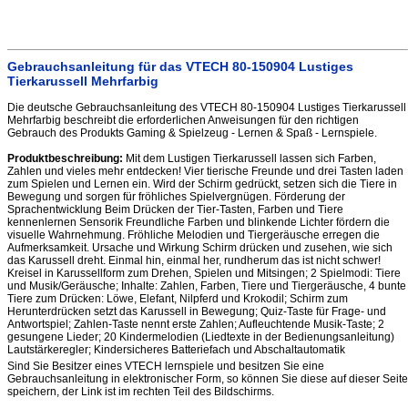
Gebrauchsanleitung für das VTECH 80-150904 Lustiges
Tierkarussell Mehrfarbig
Die deutsche Gebrauchsanleitung des VTECH 80-150904 Lustiges Tierkarussell
Mehrfarbig beschreibt die erforderlichen Anweisungen für den richtigen
Gebrauch des Produkts Gaming & Spielzeug - Lernen & Spaß - Lernspiele.
Produktbeschreibung:
Mit dem Lustigen Tierkarussell lassen sich Farben,
Zahlen und vieles mehr entdecken! Vier tierische Freunde und drei Tasten laden
zum Spielen und Lernen ein. Wird der Schirm gedrückt, setzen sich die Tiere in
Bewegung und sorgen für fröhliches Spielvergnügen. Förderung der
Sprachentwicklung Beim Drücken der Tier-Tasten, Farben und Tiere
kennenlernen Sensorik Freundliche Farben und blinkende Lichter fördern die
visuelle Wahrnehmung. Fröhliche Melodien und Tiergeräusche erregen die
Aufmerksamkeit. Ursache und Wirkung Schirm drücken und zusehen, wie sich
das Karussell dreht. Einmal hin, einmal her, rundherum das ist nicht schwer!
Kreisel in Karussellform zum Drehen, Spielen und Mitsingen; 2 Spielmodi: Tiere
und Musik/Geräusche; Inhalte: Zahlen, Farben, Tiere und Tiergeräusche, 4 bunte
Tiere zum Drücken: Löwe, Elefant, Nilpferd und Krokodil; Schirm zum
Herunterdrücken setzt das Karussell in Bewegung; Quiz-Taste für Frage- und
Antwortspiel; Zahlen-Taste nennt erste Zahlen; Aufleuchtende Musik-Taste; 2
gesungene Lieder; 20 Kindermelodien (Liedtexte in der Bedienungsanleitung)
Lautstärkeregler; Kindersicheres Batteriefach und Abschaltautomatik
Sind Sie Besitzer eines VTECH lernspiele und besitzen Sie eine
Gebrauchsanleitung in elektronischer Form, so können Sie diese auf dieser Seite
speichern, der Link ist im rechten Teil des Bildschirms.