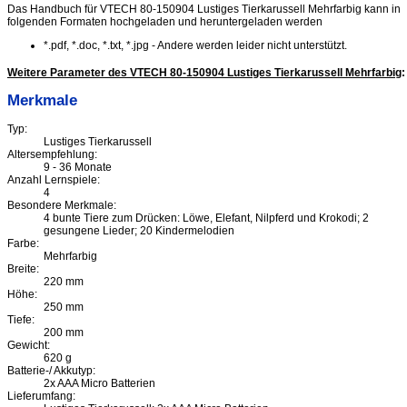
Das Handbuch für VTECH 80-150904 Lustiges Tierkarussell Mehrfarbig kann in
folgenden Formaten hochgeladen und heruntergeladen werden
*.pdf, *.doc, *.txt, *.jpg - Andere werden leider nicht unterstützt.
Weitere Parameter des VTECH 80-150904 Lustiges Tierkarussell Mehrfarbig
:
Merkmale
Typ:
Lustiges Tierkarussell
Altersempfehlung:
9 - 36 Monate
Anzahl Lernspiele:
4
Besondere Merkmale:
4 bunte Tiere zum Drücken: Löwe, Elefant, Nilpferd und Krokodi; 2
gesungene Lieder; 20 Kindermelodien
Farbe:
Mehrfarbig
Breite:
220 mm
Höhe:
250 mm
Tiefe:
200 mm
Gewicht:
620 g
Batterie-/ Akkutyp:
2x AAA Micro Batterien
Lieferumfang: