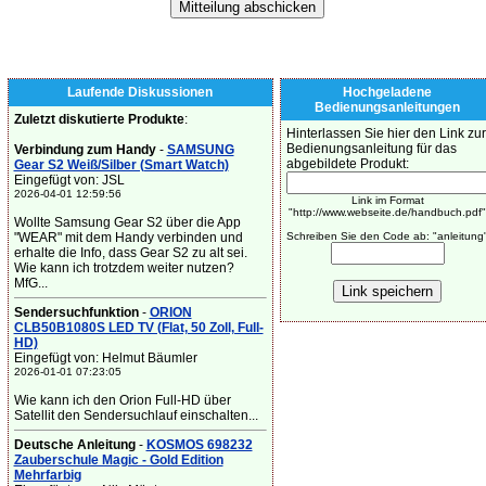
Laufende Diskussionen
Hochgeladene
Bedienungsanleitungen
Zuletzt diskutierte Produkte
:
Hinterlassen Sie hier den Link zur
Bedienungsanleitung für das
Verbindung zum Handy
-
SAMSUNG
abgebildete Produkt:
Gear S2 Weiß/Silber (Smart Watch)
Eingefügt von: JSL
2026-04-01 12:59:56
Link im Format
"http://www.webseite.de/handbuch.pdf"
Wollte Samsung Gear S2 über die App
"WEAR" mit dem Handy verbinden und
Schreiben Sie den Code ab: "anleitung
erhalte die Info, dass Gear S2 zu alt sei.
Wie kann ich trotzdem weiter nutzen?
MfG...
Sendersuchfunktion
-
ORION
CLB50B1080S LED TV (Flat, 50 Zoll, Full-
HD)
Eingefügt von: Helmut Bäumler
2026-01-01 07:23:05
Wie kann ich den Orion Full-HD über
Satellit den Sendersuchlauf einschalten...
Deutsche Anleitung
-
KOSMOS 698232
Zauberschule Magic - Gold Edition
Mehrfarbig