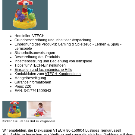
Hersteller: VTECH
Grundbeschreibung und Inhalt der Verpackung
Einordnung des Produkts: Gaming & Spielzeug - Lernen & Spaß -
Lernspiele
Sicherheitsanweisungen
Beschreibung des Produkts
Inbetriebsetzung und Bedienung von lernspiele
Tipps für VTECH-Einstellungen
Einstellen und fachmännische Hilfe
Kontaktdaten zum
VTECH-Kundendienst
Mängelbeseitigung
Garantieinformationen
Preis: 22€
EAN: 3417761509043
Klicken Sie um das Bild zu vergrößern
Wir empfehlen, die Diskussion VTECH 80-150904 Lustiges Tierkarussell
Mehrfarbig zu besuchen, wo ähnliche und sogar die gleichen Probleme mit dem