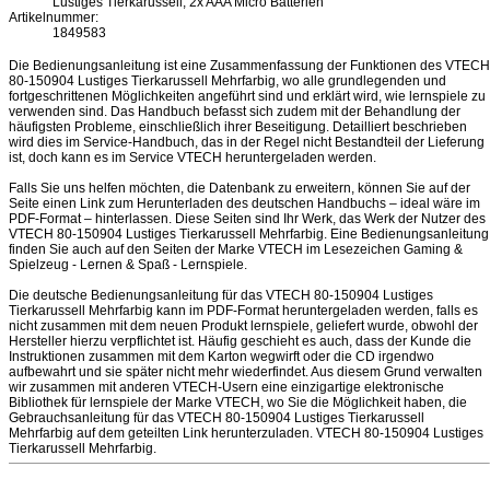
Lustiges Tierkarussell; 2x AAA Micro Batterien
Artikelnummer:
1849583
Die Bedienungsanleitung ist eine Zusammenfassung der Funktionen des VTECH
80-150904 Lustiges Tierkarussell Mehrfarbig, wo alle grundlegenden und
fortgeschrittenen Möglichkeiten angeführt sind und erklärt wird, wie lernspiele zu
verwenden sind. Das Handbuch befasst sich zudem mit der Behandlung der
häufigsten Probleme, einschließlich ihrer Beseitigung. Detailliert beschrieben
wird dies im Service-Handbuch, das in der Regel nicht Bestandteil der Lieferung
ist, doch kann es im Service VTECH heruntergeladen werden.
Falls Sie uns helfen möchten, die Datenbank zu erweitern, können Sie auf der
Seite einen Link zum Herunterladen des deutschen Handbuchs – ideal wäre im
PDF-Format – hinterlassen. Diese Seiten sind Ihr Werk, das Werk der Nutzer des
VTECH 80-150904 Lustiges Tierkarussell Mehrfarbig. Eine Bedienungsanleitung
finden Sie auch auf den Seiten der Marke VTECH im Lesezeichen Gaming &
Spielzeug - Lernen & Spaß - Lernspiele.
Die deutsche Bedienungsanleitung für das VTECH 80-150904 Lustiges
Tierkarussell Mehrfarbig kann im PDF-Format heruntergeladen werden, falls es
nicht zusammen mit dem neuen Produkt lernspiele, geliefert wurde, obwohl der
Hersteller hierzu verpflichtet ist. Häufig geschieht es auch, dass der Kunde die
Instruktionen zusammen mit dem Karton wegwirft oder die CD irgendwo
aufbewahrt und sie später nicht mehr wiederfindet. Aus diesem Grund verwalten
wir zusammen mit anderen VTECH-Usern eine einzigartige elektronische
Bibliothek für lernspiele der Marke VTECH, wo Sie die Möglichkeit haben, die
Gebrauchsanleitung für das VTECH 80-150904 Lustiges Tierkarussell
Mehrfarbig auf dem geteilten Link herunterzuladen. VTECH 80-150904 Lustiges
Tierkarussell Mehrfarbig.