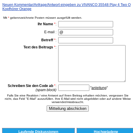
Neuen Kommentar/Anfrage/Antwort eingeben zu VIVANCO 35548 Play 4 Two O
Kopfhörer Orange
Mit
*
gekennzeichnete Posten müssen ausgefüllt werden.
Ihr Name
*
:
E-mail :
Betreff
*
:
Text des Beitrags
*
:
Schreiben Sie den Code ab
*
:
"
anleitung
"
(spam block)
Falls Sie eine Reaktion / eine Antwort auf Ihren Beitrag erhalten möchten, vergessen Sie
nicht, das Feld "E-Mail" auszufüllen. Ihre E-Mail wird nicht abgebildet oder auf andere Weise
verwendet/missbraucht.
Laufende Diskussionen
Hochgeladene