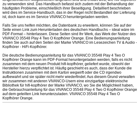
zu verwenden sind. Das Handbuch befasst sich zudem mit der Behandlung der
häufigsten Probleme, einschließlich ihrer Beseitigung. Detailliert beschrieben
wird dies im Service-Handbuch, das in der Regel nicht Bestandteil der Lieferung
ist, doch kann es im Service VIVANCO heruntergeladen werden.
Falls Sie uns helfen möchten, die Datenbank zu erweitern, können Sie auf der
Seite einen Link zum Herunterladen des deutschen Handbuchs – ideal wäre im
PDF-Format – hinterlassen. Diese Seiten sind Ihr Werk, das Werk der Nutzer des
VIVANCO 35548 Play 4 Two O Kopfhörer Orange. Eine Bedienungsanleitung
finden Sie auch auf den Seiten der Marke VIVANCO im Lesezeichen TV & Audio -
Kopfhörer - HiFi-Kopfhörer.
Die deutsche Bedienungsanleitung für das VIVANCO 35548 Play 4 Two O
Kopfhörer Orange kann im PDF-Format heruntergeladen werden, falls es nicht
zusammen mit dem neuen Produkt hifi-kopfhörer, geliefert wurde, obwohl der
Hersteller hierzu verpflichtet ist. Häufig geschieht es auch, dass der Kunde die
Instruktionen zusammen mit dem Karton wegwirft oder die CD irgendwo
aufbewahrt und sie später nicht mehr wiederfindet. Aus diesem Grund verwalten
wir zusammen mit anderen VIVANCO-Usern eine einzigartige elektronische
Bibliothek für hifi-kopfhörer der Marke VIVANCO, wo Sie die Möglichkeit haben,
die Gebrauchsanleitung für das VIVANCO 35548 Play 4 Two O Kopfhörer Orange
auf dem geteilten Link herunterzuladen. VIVANCO 35548 Play 4 Two O
Kopfhörer Orange.