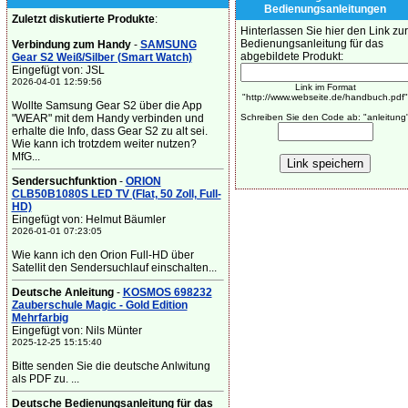
Bedienungsanleitungen
Zuletzt diskutierte Produkte
:
Hinterlassen Sie hier den Link zur
Bedienungsanleitung für das
Verbindung zum Handy
-
SAMSUNG
abgebildete Produkt:
Gear S2 Weiß/Silber (Smart Watch)
Eingefügt von: JSL
2026-04-01 12:59:56
Link im Format
"http://www.webseite.de/handbuch.pdf"
Wollte Samsung Gear S2 über die App
"WEAR" mit dem Handy verbinden und
Schreiben Sie den Code ab: "anleitung
erhalte die Info, dass Gear S2 zu alt sei.
Wie kann ich trotzdem weiter nutzen?
MfG...
Sendersuchfunktion
-
ORION
CLB50B1080S LED TV (Flat, 50 Zoll, Full-
HD)
Eingefügt von: Helmut Bäumler
2026-01-01 07:23:05
Wie kann ich den Orion Full-HD über
Satellit den Sendersuchlauf einschalten...
Deutsche Anleitung
-
KOSMOS 698232
Zauberschule Magic - Gold Edition
Mehrfarbig
Eingefügt von: Nils Münter
2025-12-25 15:15:40
Bitte senden Sie die deutsche Anlwitung
als PDF zu. ...
Deutsche Bedienungsanleitung für das