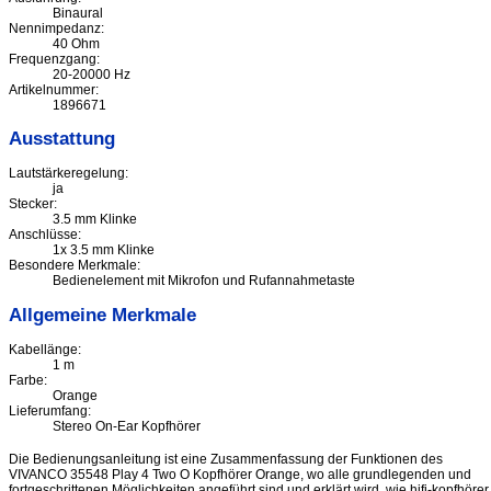
Binaural
Nennimpedanz:
40 Ohm
Frequenzgang:
20-20000 Hz
Artikelnummer:
1896671
Ausstattung
Lautstärkeregelung:
ja
Stecker:
3.5 mm Klinke
Anschlüsse:
1x 3.5 mm Klinke
Besondere Merkmale:
Bedienelement mit Mikrofon und Rufannahmetaste
Allgemeine Merkmale
Kabellänge:
1 m
Farbe:
Orange
Lieferumfang:
Stereo On-Ear Kopfhörer
Die Bedienungsanleitung ist eine Zusammenfassung der Funktionen des
VIVANCO 35548 Play 4 Two O Kopfhörer Orange, wo alle grundlegenden und
fortgeschrittenen Möglichkeiten angeführt sind und erklärt wird, wie hifi-kopfhörer