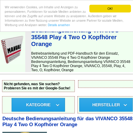
Wir verwenden Cookies, um Inhalte und Anzeigen zu
OK!
personalisieren, Funktionen für soziale Medien anbieten zu
können und die Zugriffe auf unsere Website zu analysieren. Außerdem geben wir
Informationen zu Ihrer Nutzung unserer Website an unsere Partner für soziale Medien,
BEDIENUNGSANLEITUNG
| Hier finden Sie die deutsche Anleitung!
Werbung und Analysen weiter.
Details ansehen
Bedienungsanleitung VIVANCO
35548 Play 4 Two O Kopfhörer
Orange
Betriebsanleitung und PDF-Handbuch für den Einsatz,
VIVANCO 35548 Play 4 Two O Kopfhörer Orange
Bedienungsanleitung, Bedienungsanleitung VIVANCO 35548
Play 4 Two O Kopfhörer Orange, VIVANCO, 35548, Play, 4,
Two, O, Kopfhörer, Orange
Nicht gefunden, was Sie suchen?
Probieren Sie es mit der Google-Suche!
KATEGORIE
HERSTELLER
Deutsche Bedienungsanleitung für das VIVANCO 35548
Play 4 Two O Kopfhörer Orange