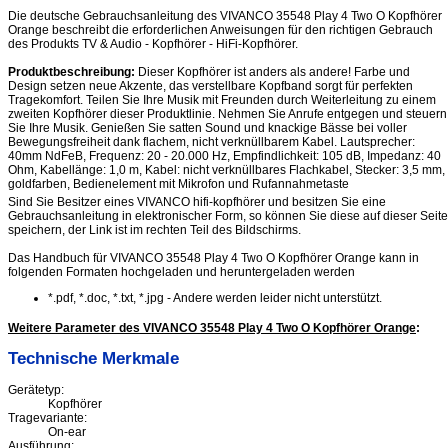
Die deutsche Gebrauchsanleitung des VIVANCO 35548 Play 4 Two O Kopfhörer
Orange beschreibt die erforderlichen Anweisungen für den richtigen Gebrauch
des Produkts TV & Audio - Kopfhörer - HiFi-Kopfhörer.
Produktbeschreibung:
Dieser Kopfhörer ist anders als andere! Farbe und
Design setzen neue Akzente, das verstellbare Kopfband sorgt für perfekten
Tragekomfort. Teilen Sie Ihre Musik mit Freunden durch Weiterleitung zu einem
zweiten Kopfhörer dieser Produktlinie. Nehmen Sie Anrufe entgegen und steuern
Sie Ihre Musik. Genießen Sie satten Sound und knackige Bässe bei voller
Bewegungsfreiheit dank flachem, nicht verknüllbarem Kabel. Lautsprecher:
40mm NdFeB, Frequenz: 20 - 20.000 Hz, Empfindlichkeit: 105 dB, Impedanz: 40
Ohm, Kabellänge: 1,0 m, Kabel: nicht verknüllbares Flachkabel, Stecker: 3,5 mm,
goldfarben, Bedienelement mit Mikrofon und Rufannahmetaste
Sind Sie Besitzer eines VIVANCO hifi-kopfhörer und besitzen Sie eine
Gebrauchsanleitung in elektronischer Form, so können Sie diese auf dieser Seite
speichern, der Link ist im rechten Teil des Bildschirms.
Das Handbuch für VIVANCO 35548 Play 4 Two O Kopfhörer Orange kann in
folgenden Formaten hochgeladen und heruntergeladen werden
*.pdf, *.doc, *.txt, *.jpg - Andere werden leider nicht unterstützt.
Weitere Parameter des VIVANCO 35548 Play 4 Two O Kopfhörer Orange
:
Technische Merkmale
Gerätetyp:
Kopfhörer
Tragevariante:
On-ear
Ausführung: