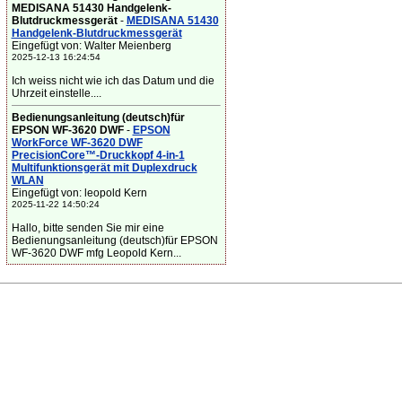
MEDISANA 51430 Handgelenk-
Blutdruckmessgerät
-
MEDISANA 51430
Handgelenk-Blutdruckmessgerät
Eingefügt von: Walter Meienberg
2025-12-13 16:24:54
Ich weiss nicht wie ich das Datum und die
Uhrzeit einstelle....
Bedienungsanleitung (deutsch)für
EPSON WF-3620 DWF
-
EPSON
WorkForce WF-3620 DWF
PrecisionCore™-Druckkopf 4-in-1
Multifunktionsgerät mit Duplexdruck
WLAN
Eingefügt von: leopold Kern
2025-11-22 14:50:24
Hallo, bitte senden Sie mir eine
Bedienungsanleitung (deutsch)für EPSON
WF-3620 DWF mfg Leopold Kern...