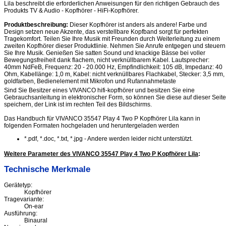
Lila beschreibt die erforderlichen Anweisungen für den richtigen Gebrauch des
Produkts TV & Audio - Kopfhörer - HiFi-Kopfhörer.
Produktbeschreibung:
Dieser Kopfhörer ist anders als andere! Farbe und
Design setzen neue Akzente, das verstellbare Kopfband sorgt für perfekten
Tragekomfort. Teilen Sie Ihre Musik mit Freunden durch Weiterleitung zu einem
zweiten Kopfhörer dieser Produktlinie. Nehmen Sie Anrufe entgegen und steuern
Sie Ihre Musik. Genießen Sie satten Sound und knackige Bässe bei voller
Bewegungsfreiheit dank flachem, nicht verknüllbarem Kabel. Lautsprecher:
40mm NdFeB, Frequenz: 20 - 20.000 Hz, Empfindlichkeit: 105 dB, Impedanz: 40
Ohm, Kabellänge: 1,0 m, Kabel: nicht verknüllbares Flachkabel, Stecker: 3,5 mm,
goldfarben, Bedienelement mit Mikrofon und Rufannahmetaste
Sind Sie Besitzer eines VIVANCO hifi-kopfhörer und besitzen Sie eine
Gebrauchsanleitung in elektronischer Form, so können Sie diese auf dieser Seite
speichern, der Link ist im rechten Teil des Bildschirms.
Das Handbuch für VIVANCO 35547 Play 4 Two P Kopfhörer Lila kann in
folgenden Formaten hochgeladen und heruntergeladen werden
*.pdf, *.doc, *.txt, *.jpg - Andere werden leider nicht unterstützt.
Weitere Parameter des VIVANCO 35547 Play 4 Two P Kopfhörer Lila
:
Technische Merkmale
Gerätetyp:
Kopfhörer
Tragevariante:
On-ear
Ausführung:
Binaural