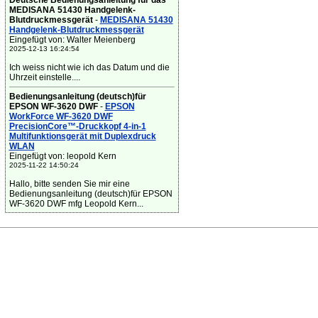
Deutsche Bedienungsanleitung für das
MEDISANA 51430 Handgelenk-
Blutdruckmessgerät
-
MEDISANA 51430
Handgelenk-Blutdruckmessgerät
Eingefügt von: Walter Meienberg
2025-12-13 16:24:54
Ich weiss nicht wie ich das Datum und die
Uhrzeit einstelle....
Bedienungsanleitung (deutsch)für
EPSON WF-3620 DWF
-
EPSON
WorkForce WF-3620 DWF
PrecisionCore™-Druckkopf 4-in-1
Multifunktionsgerät mit Duplexdruck
WLAN
Eingefügt von: leopold Kern
2025-11-22 14:50:24
Hallo, bitte senden Sie mir eine
Bedienungsanleitung (deutsch)für EPSON
WF-3620 DWF mfg Leopold Kern...