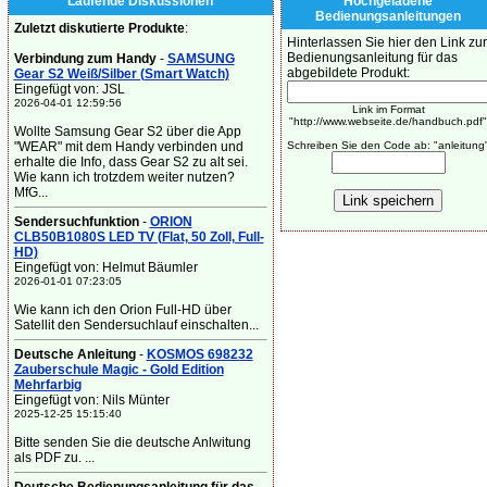
Laufende Diskussionen
Hochgeladene
Bedienungsanleitungen
Zuletzt diskutierte Produkte
:
Hinterlassen Sie hier den Link zur
Bedienungsanleitung für das
Verbindung zum Handy
-
SAMSUNG
abgebildete Produkt:
Gear S2 Weiß/Silber (Smart Watch)
Eingefügt von: JSL
2026-04-01 12:59:56
Link im Format
"http://www.webseite.de/handbuch.pdf"
Wollte Samsung Gear S2 über die App
"WEAR" mit dem Handy verbinden und
Schreiben Sie den Code ab: "anleitung
erhalte die Info, dass Gear S2 zu alt sei.
Wie kann ich trotzdem weiter nutzen?
MfG...
Sendersuchfunktion
-
ORION
CLB50B1080S LED TV (Flat, 50 Zoll, Full-
HD)
Eingefügt von: Helmut Bäumler
2026-01-01 07:23:05
Wie kann ich den Orion Full-HD über
Satellit den Sendersuchlauf einschalten...
Deutsche Anleitung
-
KOSMOS 698232
Zauberschule Magic - Gold Edition
Mehrfarbig
Eingefügt von: Nils Münter
2025-12-25 15:15:40
Bitte senden Sie die deutsche Anlwitung
als PDF zu. ...