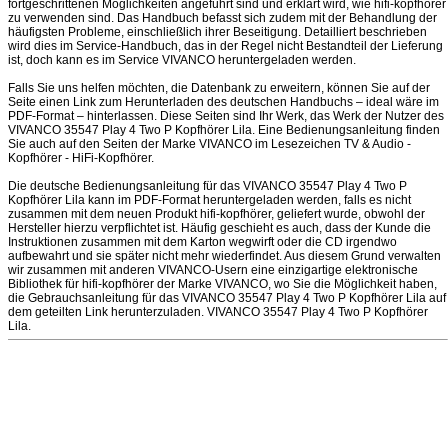
fortgeschrittenen Möglichkeiten angeführt sind und erklärt wird, wie hifi-kopfhörer
zu verwenden sind. Das Handbuch befasst sich zudem mit der Behandlung der
häufigsten Probleme, einschließlich ihrer Beseitigung. Detailliert beschrieben
wird dies im Service-Handbuch, das in der Regel nicht Bestandteil der Lieferung
ist, doch kann es im Service VIVANCO heruntergeladen werden.
Falls Sie uns helfen möchten, die Datenbank zu erweitern, können Sie auf der
Seite einen Link zum Herunterladen des deutschen Handbuchs – ideal wäre im
PDF-Format – hinterlassen. Diese Seiten sind Ihr Werk, das Werk der Nutzer des
VIVANCO 35547 Play 4 Two P Kopfhörer Lila. Eine Bedienungsanleitung finden
Sie auch auf den Seiten der Marke VIVANCO im Lesezeichen TV & Audio -
Kopfhörer - HiFi-Kopfhörer.
Die deutsche Bedienungsanleitung für das VIVANCO 35547 Play 4 Two P
Kopfhörer Lila kann im PDF-Format heruntergeladen werden, falls es nicht
zusammen mit dem neuen Produkt hifi-kopfhörer, geliefert wurde, obwohl der
Hersteller hierzu verpflichtet ist. Häufig geschieht es auch, dass der Kunde die
Instruktionen zusammen mit dem Karton wegwirft oder die CD irgendwo
aufbewahrt und sie später nicht mehr wiederfindet. Aus diesem Grund verwalten
wir zusammen mit anderen VIVANCO-Usern eine einzigartige elektronische
Bibliothek für hifi-kopfhörer der Marke VIVANCO, wo Sie die Möglichkeit haben,
die Gebrauchsanleitung für das VIVANCO 35547 Play 4 Two P Kopfhörer Lila auf
dem geteilten Link herunterzuladen. VIVANCO 35547 Play 4 Two P Kopfhörer
Lila.