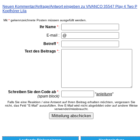
Neuen Kommentar/Anfrage/Antwort eingeben zu VIVANCO 35547 Play 4 Two P
Kopfhörer Lila
Mit
*
gekennzeichnete Posten müssen ausgefüllt werden.
Ihr Name
*
:
E-mail :
Betreff
*
:
Text des Beitrags
*
:
Schreiben Sie den Code ab
*
:
"
anleitung
"
(spam block)
Falls Sie eine Reaktion / eine Antwort auf Ihren Beitrag erhalten möchten, vergessen Sie
nicht, das Feld "E-Mail" auszufüllen. Ihre E-Mail wird nicht abgebildet oder auf andere Weise
verwendet/missbraucht.