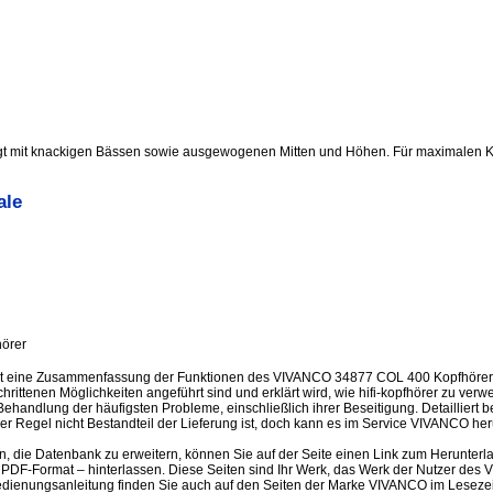
t mit knackigen Bässen sowie ausgewogenen Mitten und Höhen. Für maximalen K
ale
hörer
st eine Zusammenfassung der Funktionen des VIVANCO 34877 COL 400 Kopfhörer 
rittenen Möglichkeiten angeführt sind und erklärt wird, wie hifi-kopfhörer zu ve
Behandlung der häufigsten Probleme, einschließlich ihrer Beseitigung. Detailliert 
er Regel nicht Bestandteil der Lieferung ist, doch kann es im Service VIVANCO he
en, die Datenbank zu erweitern, können Sie auf der Seite einen Link zum Herunter
PDF-Format – hinterlassen. Diese Seiten sind Ihr Werk, das Werk der Nutzer d
dienungsanleitung finden Sie auch auf den Seiten der Marke VIVANCO im Lesezei