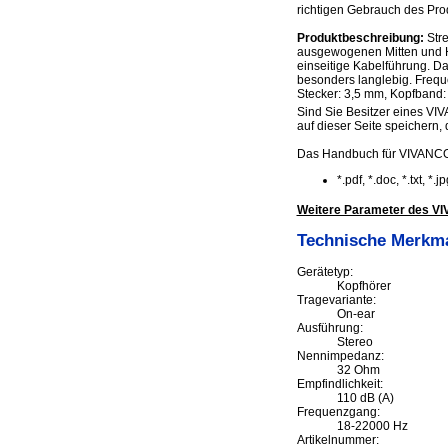
richtigen Gebrauch des Prod
Produktbeschreibung:
Stre
ausgewogenen Mitten und Hö
einseitige Kabelführung. D
besonders langlebig. Freque
Stecker: 3,5 mm, Kopfband: 
Sind Sie Besitzer eines VIV
auf dieser Seite speichern, d
Das Handbuch für VIVANCO
*.pdf, *.doc, *.txt, *
Weitere Parameter des V
Technische Merkm
Gerätetyp:
Kopfhörer
Tragevariante:
On-ear
Ausführung:
Stereo
Nennimpedanz:
32 Ohm
Empfindlichkeit:
110 dB (A)
Frequenzgang:
18-22000 Hz
Artikelnummer: