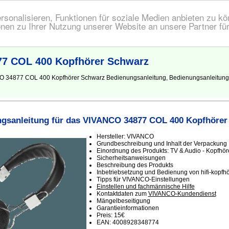
onalisieren, Funktionen für soziale Medien anbieten zu kön
nen zu Ihrer Nutzung unserer Website an unsere Partner fü
77 COL 400 Kopfhörer Schwarz
NCO 34877 COL 400 Kopfhörer Schwarz Bedienungsanleitung, Bedienungsanleitu
gsanleitung für das VIVANCO 34877 COL 400 Kopfhörer
Hersteller: VIVANCO
Grundbeschreibung und Inhalt der Verpackung
Einordnung des Produkts: TV & Audio - Kopfhöre
Sicherheitsanweisungen
Beschreibung des Produkts
Inbetriebsetzung und Bedienung von hifi-kopfhö
Tipps für VIVANCO-Einstellungen
Einstellen und fachmännische Hilfe
Kontaktdaten zum
VIVANCO-Kundendienst
Mängelbeseitigung
Garantieinformationen
Preis: 15€
EAN: 4008928348774