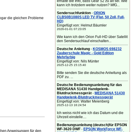
erhalte die Info, dass Gear S2 zu alt sei. Wie
kann ich trotzdem weiter nutzen? MfG...
Sendersuchfunktion
-
ORION
CLB50B1080S LED TV (Flat, 50 Zoll, Full-
gar die gleichen Probleme
HD)
Eingefügt von: Helmut Bäumler
2026-01-01 07:23:05
Wie kann ich den Orion Full-HD über Satellit
den Sendersuchlauf einschalten...
Deutsche Anleitung
-
KOSMOS 698232
Zauberschule Magic - Gold Edition
Mehrfarbig
Eingefügt von: Nils Münter
2025-12-25 15:15:40
Bitte senden Sie die deutsche Anlwitung als
PDF zu. ...
Deutsche Bedienungsanleitung für das
MEDISANA 51430 Handgelenk-
Blutdruckmessgerät
-
MEDISANA 51430
Handgelenk-Blutdruckmessgerät
Eingefügt von: Walter Meienberg
2025-12-13 16:24:54
Ich weiss nicht wie ich das Datum und die
Uhrzeit einstelle....
Bedienungsanleitung (deutsch)für EPSON
WF-3620 DWF
-
EPSON WorkForce WF-
chen Anweisungen für den