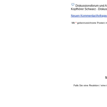
Diskussionsforum und A
Kopfhörer Schwarz - Diskussi
Neuen Kommentar/Anfrage/
Mit
*
gekennzeichnete Posten mü
S
Falls Sie eine Reaktion / eine