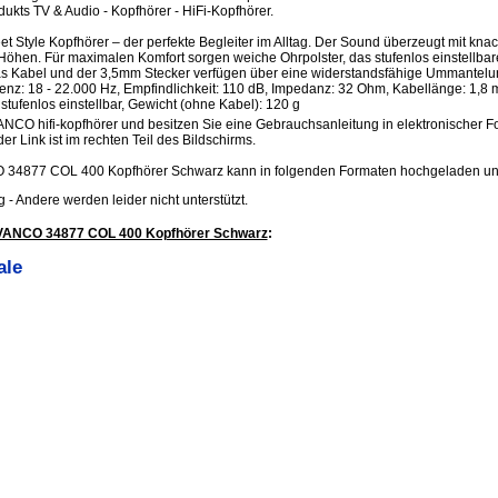
ukts TV & Audio - Kopfhörer - HiFi-Kopfhörer.
et Style Kopfhörer – der perfekte Begleiter im Alltag. Der Sound überzeugt mit kn
hen. Für maximalen Komfort sorgen weiche Ohrpolster, das stufenlos einstellba
as Kabel und der 3,5mm Stecker verfügen über eine widerstandsfähige Ummantelu
nz: 18 - 22.000 Hz, Empfindlichkeit: 110 dB, Impedanz: 32 Ohm, Kabellänge: 1,8 m,
stufenlos einstellbar, Gewicht (ohne Kabel): 120 g
ANCO hifi-kopfhörer und besitzen Sie eine Gebrauchsanleitung in elektronischer F
er Link ist im rechten Teil des Bildschirms.
 34877 COL 400 Kopfhörer Schwarz kann in folgenden Formaten hochgeladen un
.jpg - Andere werden leider nicht unterstützt.
IVANCO 34877 COL 400 Kopfhörer Schwarz
:
ale