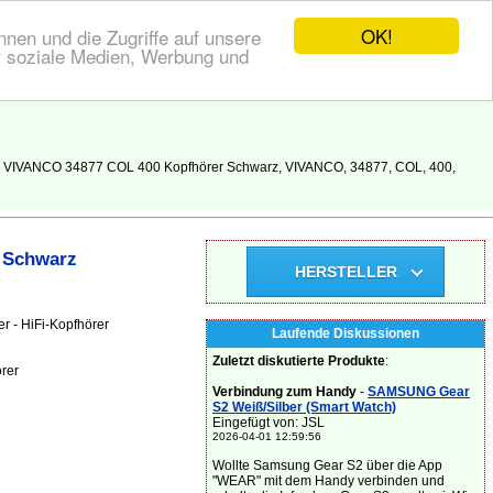
OK!
nen und die Zugriffe auf unsere
r soziale Medien, Werbung und
ng VIVANCO 34877 COL 400 Kopfhörer Schwarz, VIVANCO, 34877, COL, 400,
 Schwarz
HERSTELLER
r - HiFi-Kopfhörer
Laufende Diskussionen
Zuletzt diskutierte Produkte
:
rer
Verbindung zum Handy
-
SAMSUNG Gear
S2 Weiß/Silber (Smart Watch)
Eingefügt von: JSL
2026-04-01 12:59:56
Wollte Samsung Gear S2 über die App
"WEAR" mit dem Handy verbinden und