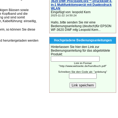
3620 DWF PrecisionCore™-Druckkopf 4-
in-1 Multifunktionsgerät mit Duplexdruck
WLAN
ackigen Bässen sowie
Eingefügt von: leopold Kern
re Kopfband und die
2025-11-22 14:50:24
ng und sind somit
 Kabelführung: einseitig,
Hallo, bitte senden Sie mir eine
Bedienungsanleitung (deutsch)für EPSON
orm, so können Sie diese
WF-3620 DWF mfg Leopold Kern...
Hochgeladene Bedienungsanleitungen
d heruntergeladen werden
Hinterlassen Sie hier den Link zur
Bedienungsanleitung für das abgebildete
Produkt:
Link im Format
"http://www.webseite.de/handbuch.pdf"
Schreiben Sie den Code ab: "anleitung"