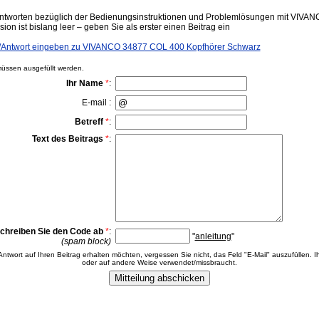
ntworten bezüglich der Bedienungsinstruktionen und Problemlösungen mit VIV
on ist bislang leer – geben Sie als erster einen Beitrag ein
Antwort eingeben zu VIVANCO 34877 COL 400 Kopfhörer Schwarz
ssen ausgefüllt werden.
Ihr Name
*
:
E-mail :
Betreff
*
:
Text des Beitrags
*
:
chreiben Sie den Code ab
*
:
"
anleitung
"
(spam block)
 Antwort auf Ihren Beitrag erhalten möchten, vergessen Sie nicht, das Feld "E-Mail" auszufüllen. Ih
oder auf andere Weise verwendet/missbraucht.