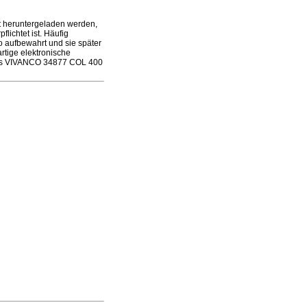
 heruntergeladen werden,
lichtet ist. Häufig
 aufbewahrt und sie später
tige elektronische
r das VIVANCO 34877 COL 400