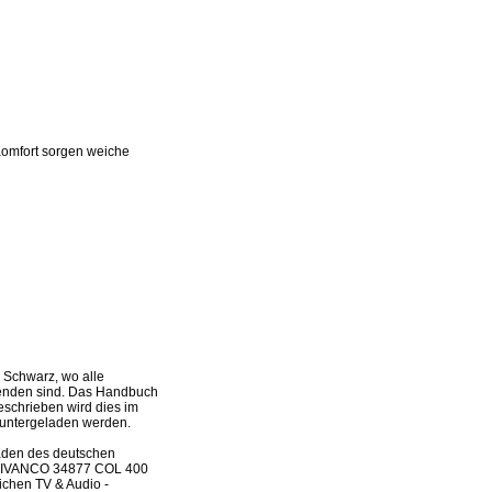
omfort sorgen weiche
Schwarz, wo alle
rwenden sind. Das Handbuch
beschrieben wird dies im
runtergeladen werden.
laden des deutschen
es VIVANCO 34877 COL 400
chen TV & Audio -