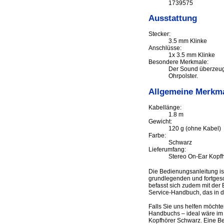
1739575
Ausstattung
Stecker:
3.5 mm Klinke
Anschlüsse:
1x 3.5 mm Klinke
Besondere Merkmale:
Der Sound überzeug
Ohrpolster.
Allgemeine Merkm
Kabellänge:
1.8 m
Gewicht:
120 g (ohne Kabel)
Farbe:
Schwarz
Lieferumfang:
Stereo On-Ear Kopf
Die Bedienungsanleitung i
grundlegenden und fortgesch
befasst sich zudem mit der 
Service-Handbuch, das in d
Falls Sie uns helfen möcht
Handbuchs – ideal wäre im 
Kopfhörer Schwarz. Eine Be