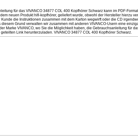
leitung für das VIVANCO 34877 COL 400 Kopfhörer Schwarz kann im PDF-Format
dem neuen Produkt hifi-kopfhörer, geliefert wurde, obwohl der Hersteller hierzu verpf
r Kunde die Instruktionen zusammen mit dem Karton wegwirft oder die CD irgendwo
us diesem Grund verwalten wir zusammen mit anderen VIVANCO-Usern eine einzigar
rer der Marke VIVANCO, wo Sie die Möglichkeit haben, die Gebrauchsanleitung fü
 geteilten Link herunterzuladen. VIVANCO 34877 COL 400 Kopfhörer Schwarz.