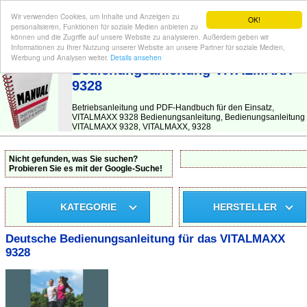
Wir verwenden Cookies, um Inhalte und Anzeigen zu
OK!
personalisieren, Funktionen für soziale Medien anbieten zu
können und die Zugriffe auf unsere Website zu analysieren. Außerdem geben wir
Informationen zu Ihrer Nutzung unserer Website an unsere Partner für soziale Medien,
BEDIENUNGSANLEITUNG
| Hier finden Sie die deutsche Anleitung!
Werbung und Analysen weiter.
Details ansehen
Bedienungsanleitung VITALMAXX
9328
Betriebsanleitung und PDF-Handbuch für den Einsatz,
VITALMAXX 9328 Bedienungsanleitung, Bedienungsanleitung
VITALMAXX 9328, VITALMAXX, 9328
Nicht gefunden, was Sie suchen?
Probieren Sie es mit der Google-Suche!
KATEGORIE
HERSTELLER
Deutsche Bedienungsanleitung für das VITALMAXX
9328