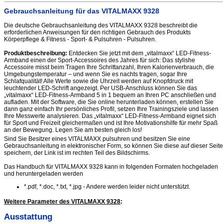
Gebrauchsanleitung für das VITALMAXX 9328
Die deutsche Gebrauchsanleitung des VITALMAXX 9328 beschreibt die
erforderlichen Anweisungen für den richtigen Gebrauch des Produkts
Körperpflege & Fitness - Sport- & Pulsuhren - Pulsuhren.
Produktbeschreibung:
Entdecken Sie jetzt mit dem „vitalmaxx“ LED-Fitness-
Armband einen der Sport-Accessoires des Jahres für sich: Das stylishe
Accessoire misst beim Tragen Ihre Schrittanzahl, Ihren Kalorienverbrauch, die
Umgebungstemperatur – und wenn Sie es nachts tragen, sogar Ihre
Schlafqualität! Alle Werte sowie die Uhrzeit werden auf Knopfdruck mit
leuchtender LED-Schrift angezeigt. Per USB-Anschluss können Sie das
„vitalmaxx“ LED-Fitness-Armband 5 in 1 bequem an Ihren PC anschließen und
aufladen. Mit der Software, die Sie online herunterladen können, erstellen Sie
dann ganz einfach Ihr persönliches Profil, setzen Ihre Trainingsziele und lassen
Ihre Messwerte analysieren. Das „vitalmaxx“ LED-Fitness-Armband eignet sich
für Sport und Freizeit gleichermaßen und ist Ihre Motivationshilfe für mehr Spaß
an der Bewegung. Legen Sie am besten gleich los!
Sind Sie Besitzer eines VITALMAXX pulsuhren und besitzen Sie eine
Gebrauchsanleitung in elektronischer Form, so können Sie diese auf dieser Seite
speichern, der Link ist im rechten Teil des Bildschirms.
Das Handbuch für VITALMAXX 9328 kann in folgenden Formaten hochgeladen
und heruntergeladen werden
*.pdf, *.doc, *.txt, *.jpg - Andere werden leider nicht unterstützt.
Weitere Parameter des VITALMAXX 9328
:
Ausstattung