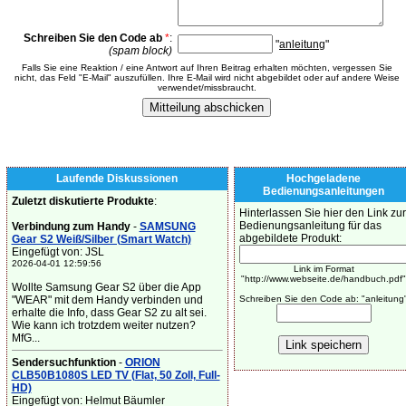
Schreiben Sie den Code ab
*
:
"
anleitung
"
(spam block)
Falls Sie eine Reaktion / eine Antwort auf Ihren Beitrag erhalten möchten, vergessen Sie
nicht, das Feld "E-Mail" auszufüllen. Ihre E-Mail wird nicht abgebildet oder auf andere Weise
verwendet/missbraucht.
Laufende Diskussionen
Hochgeladene
Bedienungsanleitungen
Zuletzt diskutierte Produkte
:
Hinterlassen Sie hier den Link zur
Bedienungsanleitung für das
Verbindung zum Handy
-
SAMSUNG
abgebildete Produkt:
Gear S2 Weiß/Silber (Smart Watch)
Eingefügt von: JSL
2026-04-01 12:59:56
Link im Format
"http://www.webseite.de/handbuch.pdf"
Wollte Samsung Gear S2 über die App
"WEAR" mit dem Handy verbinden und
Schreiben Sie den Code ab: "anleitung
erhalte die Info, dass Gear S2 zu alt sei.
Wie kann ich trotzdem weiter nutzen?
MfG...
Sendersuchfunktion
-
ORION
CLB50B1080S LED TV (Flat, 50 Zoll, Full-
HD)
Eingefügt von: Helmut Bäumler