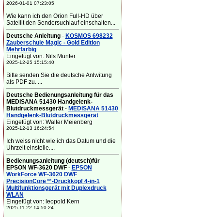
2026-01-01 07:23:05
Wie kann ich den Orion Full-HD über
Satellit den Sendersuchlauf einschalten...
Deutsche Anleitung
-
KOSMOS 698232
Zauberschule Magic - Gold Edition
Mehrfarbig
Eingefügt von: Nils Münter
2025-12-25 15:15:40
Bitte senden Sie die deutsche Anlwitung
als PDF zu. ...
Deutsche Bedienungsanleitung für das
MEDISANA 51430 Handgelenk-
Blutdruckmessgerät
-
MEDISANA 51430
Handgelenk-Blutdruckmessgerät
Eingefügt von: Walter Meienberg
2025-12-13 16:24:54
Ich weiss nicht wie ich das Datum und die
Uhrzeit einstelle....
Bedienungsanleitung (deutsch)für
EPSON WF-3620 DWF
-
EPSON
WorkForce WF-3620 DWF
PrecisionCore™-Druckkopf 4-in-1
Multifunktionsgerät mit Duplexdruck
WLAN
Eingefügt von: leopold Kern
2025-11-22 14:50:24