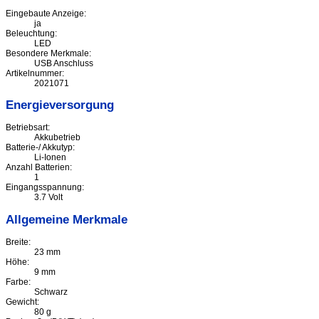
Eingebaute Anzeige:
ja
Beleuchtung:
LED
Besondere Merkmale:
USB Anschluss
Artikelnummer:
2021071
Energieversorgung
Betriebsart:
Akkubetrieb
Batterie-/ Akkutyp:
Li-Ionen
Anzahl Batterien:
1
Eingangsspannung:
3.7 Volt
Allgemeine Merkmale
Breite:
23 mm
Höhe:
9 mm
Farbe:
Schwarz
Gewicht:
80 g