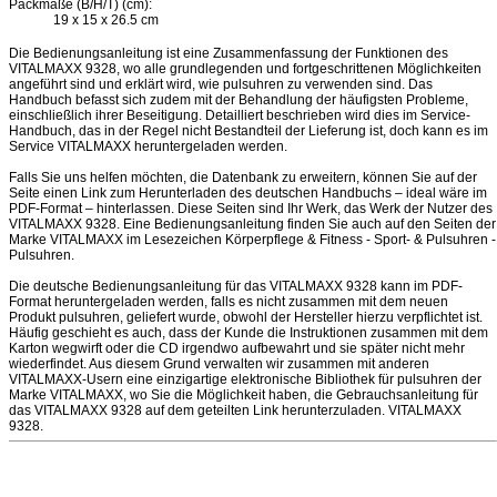
Packmaße (B/H/T) (cm):
19 x 15 x 26.5 cm
Die Bedienungsanleitung ist eine Zusammenfassung der Funktionen des
VITALMAXX 9328, wo alle grundlegenden und fortgeschrittenen Möglichkeiten
angeführt sind und erklärt wird, wie pulsuhren zu verwenden sind. Das
Handbuch befasst sich zudem mit der Behandlung der häufigsten Probleme,
einschließlich ihrer Beseitigung. Detailliert beschrieben wird dies im Service-
Handbuch, das in der Regel nicht Bestandteil der Lieferung ist, doch kann es im
Service VITALMAXX heruntergeladen werden.
Falls Sie uns helfen möchten, die Datenbank zu erweitern, können Sie auf der
Seite einen Link zum Herunterladen des deutschen Handbuchs – ideal wäre im
PDF-Format – hinterlassen. Diese Seiten sind Ihr Werk, das Werk der Nutzer des
VITALMAXX 9328. Eine Bedienungsanleitung finden Sie auch auf den Seiten der
Marke VITALMAXX im Lesezeichen Körperpflege & Fitness - Sport- & Pulsuhren -
Pulsuhren.
Die deutsche Bedienungsanleitung für das VITALMAXX 9328 kann im PDF-
Format heruntergeladen werden, falls es nicht zusammen mit dem neuen
Produkt pulsuhren, geliefert wurde, obwohl der Hersteller hierzu verpflichtet ist.
Häufig geschieht es auch, dass der Kunde die Instruktionen zusammen mit dem
Karton wegwirft oder die CD irgendwo aufbewahrt und sie später nicht mehr
wiederfindet. Aus diesem Grund verwalten wir zusammen mit anderen
VITALMAXX-Usern eine einzigartige elektronische Bibliothek für pulsuhren der
Marke VITALMAXX, wo Sie die Möglichkeit haben, die Gebrauchsanleitung für
das VITALMAXX 9328 auf dem geteilten Link herunterzuladen. VITALMAXX
9328.