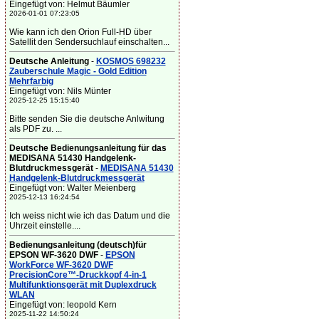
Eingefügt von: Helmut Bäumler
2026-01-01 07:23:05
Wie kann ich den Orion Full-HD über
Satellit den Sendersuchlauf einschalten...
Deutsche Anleitung
-
KOSMOS 698232
Zauberschule Magic - Gold Edition
Mehrfarbig
Eingefügt von: Nils Münter
2025-12-25 15:15:40
Bitte senden Sie die deutsche Anlwitung
als PDF zu. ...
Deutsche Bedienungsanleitung für das
MEDISANA 51430 Handgelenk-
Blutdruckmessgerät
-
MEDISANA 51430
Handgelenk-Blutdruckmessgerät
Eingefügt von: Walter Meienberg
2025-12-13 16:24:54
Ich weiss nicht wie ich das Datum und die
Uhrzeit einstelle....
Bedienungsanleitung (deutsch)für
EPSON WF-3620 DWF
-
EPSON
WorkForce WF-3620 DWF
PrecisionCore™-Druckkopf 4-in-1
Multifunktionsgerät mit Duplexdruck
WLAN
Eingefügt von: leopold Kern
2025-11-22 14:50:24