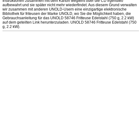
Instruktionen zusammen mit dem Karton wegwirft oder die CD irgendwo
aufbewahrt und sie später nicht mehr wiederfindet. Aus diesem Grund verwalten
wir zusammen mit anderen UNOLD-Usern eine einzigartige elektronische
Bibliothek für friteusen der Marke UNOLD, wo Sie die Möglichkeit haben, die
Gebrauchsanleitung für das UNOLD 58746 Fritteuse Edelstahl (750 g, 2.2 kW)
auf dem geteilten Link herunterzuladen. UNOLD 58746 Fritteuse Edelstahl (750
g, 2.2 kW).