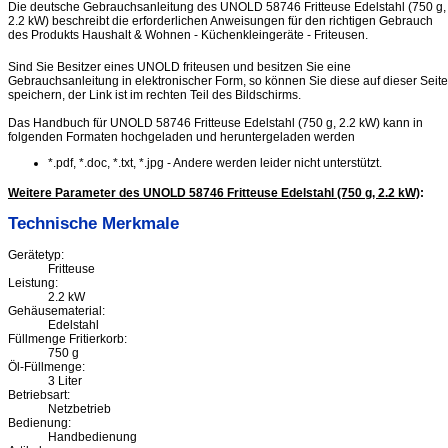
Die deutsche Gebrauchsanleitung des UNOLD 58746 Fritteuse Edelstahl (750 g,
2.2 kW) beschreibt die erforderlichen Anweisungen für den richtigen Gebrauch
des Produkts Haushalt & Wohnen - Küchenkleingeräte - Friteusen.
Sind Sie Besitzer eines UNOLD friteusen und besitzen Sie eine
Gebrauchsanleitung in elektronischer Form, so können Sie diese auf dieser Seite
speichern, der Link ist im rechten Teil des Bildschirms.
Das Handbuch für UNOLD 58746 Fritteuse Edelstahl (750 g, 2.2 kW) kann in
folgenden Formaten hochgeladen und heruntergeladen werden
*.pdf, *.doc, *.txt, *.jpg - Andere werden leider nicht unterstützt.
Weitere Parameter des UNOLD 58746 Fritteuse Edelstahl (750 g, 2.2 kW)
:
Technische Merkmale
Gerätetyp:
Fritteuse
Leistung:
2.2 kW
Gehäusematerial:
Edelstahl
Füllmenge Fritierkorb:
750 g
Öl-Füllmenge:
3 Liter
Betriebsart:
Netzbetrieb
Bedienung:
Handbedienung