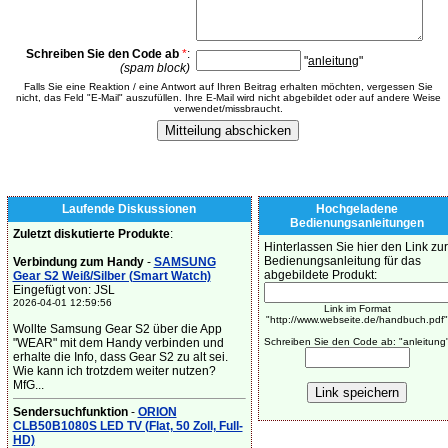
Schreiben Sie den Code ab
*
:
"
anleitung
"
(spam block)
Falls Sie eine Reaktion / eine Antwort auf Ihren Beitrag erhalten möchten, vergessen Sie
nicht, das Feld "E-Mail" auszufüllen. Ihre E-Mail wird nicht abgebildet oder auf andere Weise
verwendet/missbraucht.
Laufende Diskussionen
Hochgeladene
Bedienungsanleitungen
Zuletzt diskutierte Produkte
:
Hinterlassen Sie hier den Link zur
Bedienungsanleitung für das
Verbindung zum Handy
-
SAMSUNG
abgebildete Produkt:
Gear S2 Weiß/Silber (Smart Watch)
Eingefügt von: JSL
2026-04-01 12:59:56
Link im Format
"http://www.webseite.de/handbuch.pdf"
Wollte Samsung Gear S2 über die App
"WEAR" mit dem Handy verbinden und
Schreiben Sie den Code ab: "anleitung
erhalte die Info, dass Gear S2 zu alt sei.
Wie kann ich trotzdem weiter nutzen?
MfG...
Sendersuchfunktion
-
ORION
CLB50B1080S LED TV (Flat, 50 Zoll, Full-
HD)