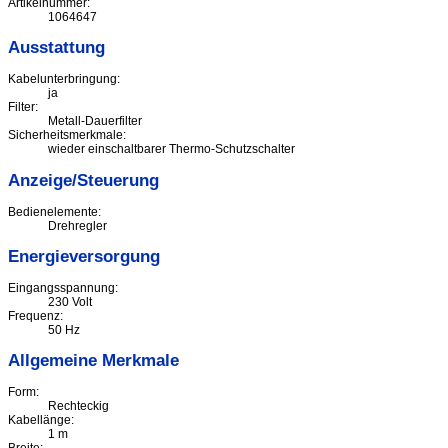
Artikelnummer:
1064647
Ausstattung
Kabelunterbringung:
ja
Filter:
Metall-Dauerfilter
Sicherheitsmerkmale:
wieder einschaltbarer Thermo-Schutzschalter
Anzeige/Steuerung
Bedienelemente:
Drehregler
Energieversorgung
Eingangsspannung:
230 Volt
Frequenz:
50 Hz
Allgemeine Merkmale
Form:
Rechteckig
Kabellänge:
1 m