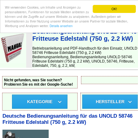
Wir verwenden Cookies, um Inhalte und Anzeigen zu
OK!
personalisieren, Funktionen für soziale Medien anbieten zu
können und die Zugriffe auf unsere Website zu analysieren. Außerdem geben wir
Informationen zu Ihrer Nutzung unserer Website an unsere Partner für soziale Medien,
BEDIENUNGSANLEITUNG
| Hier finden Sie die deutsche Anleitung!
Werbung und Analysen weiter.
Details ansehen
Bedienungsanleitung UNOLD 58746
Fritteuse Edelstahl (750 g, 2.2 kW)
Betriebsanleitung und PDF-Handbuch für den Einsatz, UNOLD
58746 Fritteuse Edelstahl (750 g, 2.2 kW)
Bedienungsanleitung, Bedienungsanleitung UNOLD 58746
Fritteuse Edelstahl (750 g, 2.2 kW), UNOLD, 58746, Fritteuse,
Edelstahl, 750, g, 2.2, kW,
Nicht gefunden, was Sie suchen?
Probieren Sie es mit der Google-Suche!
KATEGORIE
HERSTELLER
Deutsche Bedienungsanleitung für das UNOLD 58746
Fritteuse Edelstahl (750 g, 2.2 kW)