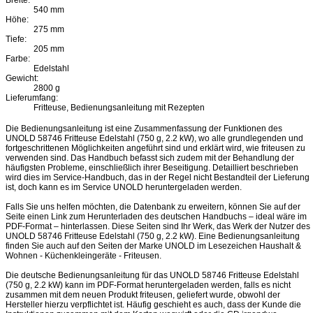
Breite:
540 mm
Höhe:
275 mm
Tiefe:
205 mm
Farbe:
Edelstahl
Gewicht:
2800 g
Lieferumfang:
Fritteuse, Bedienungsanleitung mit Rezepten
Die Bedienungsanleitung ist eine Zusammenfassung der Funktionen des
UNOLD 58746 Fritteuse Edelstahl (750 g, 2.2 kW), wo alle grundlegenden und
fortgeschrittenen Möglichkeiten angeführt sind und erklärt wird, wie friteusen zu
verwenden sind. Das Handbuch befasst sich zudem mit der Behandlung der
häufigsten Probleme, einschließlich ihrer Beseitigung. Detailliert beschrieben
wird dies im Service-Handbuch, das in der Regel nicht Bestandteil der Lieferung
ist, doch kann es im Service UNOLD heruntergeladen werden.
Falls Sie uns helfen möchten, die Datenbank zu erweitern, können Sie auf der
Seite einen Link zum Herunterladen des deutschen Handbuchs – ideal wäre im
PDF-Format – hinterlassen. Diese Seiten sind Ihr Werk, das Werk der Nutzer des
UNOLD 58746 Fritteuse Edelstahl (750 g, 2.2 kW). Eine Bedienungsanleitung
finden Sie auch auf den Seiten der Marke UNOLD im Lesezeichen Haushalt &
Wohnen - Küchenkleingeräte - Friteusen.
Die deutsche Bedienungsanleitung für das UNOLD 58746 Fritteuse Edelstahl
(750 g, 2.2 kW) kann im PDF-Format heruntergeladen werden, falls es nicht
zusammen mit dem neuen Produkt friteusen, geliefert wurde, obwohl der
Hersteller hierzu verpflichtet ist. Häufig geschieht es auch, dass der Kunde die