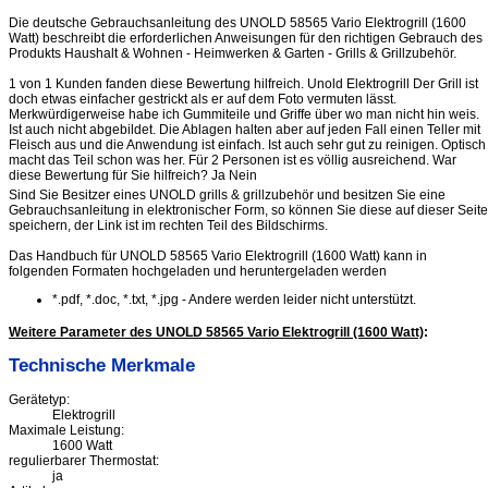
Die deutsche Gebrauchsanleitung des UNOLD 58565 Vario Elektrogrill (1600
Watt) beschreibt die erforderlichen Anweisungen für den richtigen Gebrauch des
Produkts Haushalt & Wohnen - Heimwerken & Garten - Grills & Grillzubehör.
1 von 1 Kunden fanden diese Bewertung hilfreich. Unold Elektrogrill Der Grill ist
doch etwas einfacher gestrickt als er auf dem Foto vermuten lässt.
Merkwürdigerweise habe ich Gummiteile und Griffe über wo man nicht hin weis.
Ist auch nicht abgebildet. Die Ablagen halten aber auf jeden Fall einen Teller mit
Fleisch aus und die Anwendung ist einfach. Ist auch sehr gut zu reinigen. Optisch
macht das Teil schon was her. Für 2 Personen ist es völlig ausreichend. War
diese Bewertung für Sie hilfreich? Ja Nein
Sind Sie Besitzer eines UNOLD grills & grillzubehör und besitzen Sie eine
Gebrauchsanleitung in elektronischer Form, so können Sie diese auf dieser Seite
speichern, der Link ist im rechten Teil des Bildschirms.
Das Handbuch für UNOLD 58565 Vario Elektrogrill (1600 Watt) kann in
folgenden Formaten hochgeladen und heruntergeladen werden
*.pdf, *.doc, *.txt, *.jpg - Andere werden leider nicht unterstützt.
Weitere Parameter des UNOLD 58565 Vario Elektrogrill (1600 Watt)
:
Technische Merkmale
Gerätetyp:
Elektrogrill
Maximale Leistung:
1600 Watt
regulierbarer Thermostat:
ja