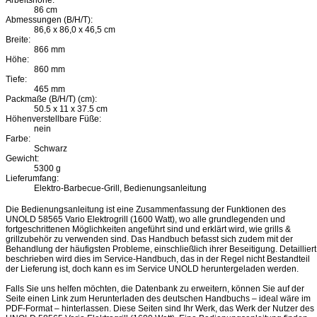
Arbeitshöhe:
86 cm
Abmessungen (B/H/T):
86,6 x 86,0 x 46,5 cm
Breite:
866 mm
Höhe:
860 mm
Tiefe:
465 mm
Packmaße (B/H/T) (cm):
50.5 x 11 x 37.5 cm
Höhenverstellbare Füße:
nein
Farbe:
Schwarz
Gewicht:
5300 g
Lieferumfang:
Elektro-Barbecue-Grill, Bedienungsanleitung
Die Bedienungsanleitung ist eine Zusammenfassung der Funktionen des
UNOLD 58565 Vario Elektrogrill (1600 Watt), wo alle grundlegenden und
fortgeschrittenen Möglichkeiten angeführt sind und erklärt wird, wie grills &
grillzubehör zu verwenden sind. Das Handbuch befasst sich zudem mit der
Behandlung der häufigsten Probleme, einschließlich ihrer Beseitigung. Detailliert
beschrieben wird dies im Service-Handbuch, das in der Regel nicht Bestandteil
der Lieferung ist, doch kann es im Service UNOLD heruntergeladen werden.
Falls Sie uns helfen möchten, die Datenbank zu erweitern, können Sie auf der
Seite einen Link zum Herunterladen des deutschen Handbuchs – ideal wäre im
PDF-Format – hinterlassen. Diese Seiten sind Ihr Werk, das Werk der Nutzer des