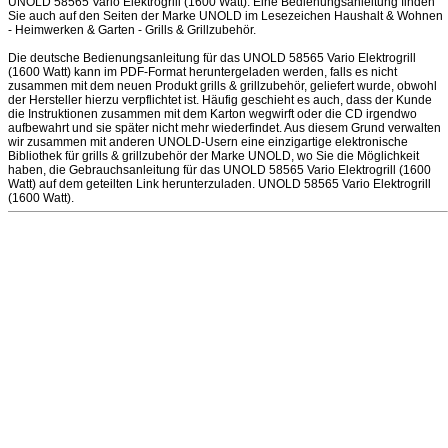
UNOLD 58565 Vario Elektrogrill (1600 Watt). Eine Bedienungsanleitung finden
Sie auch auf den Seiten der Marke UNOLD im Lesezeichen Haushalt & Wohnen
- Heimwerken & Garten - Grills & Grillzubehör.
Die deutsche Bedienungsanleitung für das UNOLD 58565 Vario Elektrogrill
(1600 Watt) kann im PDF-Format heruntergeladen werden, falls es nicht
zusammen mit dem neuen Produkt grills & grillzubehör, geliefert wurde, obwohl
der Hersteller hierzu verpflichtet ist. Häufig geschieht es auch, dass der Kunde
die Instruktionen zusammen mit dem Karton wegwirft oder die CD irgendwo
aufbewahrt und sie später nicht mehr wiederfindet. Aus diesem Grund verwalten
wir zusammen mit anderen UNOLD-Usern eine einzigartige elektronische
Bibliothek für grills & grillzubehör der Marke UNOLD, wo Sie die Möglichkeit
haben, die Gebrauchsanleitung für das UNOLD 58565 Vario Elektrogrill (1600
Watt) auf dem geteilten Link herunterzuladen. UNOLD 58565 Vario Elektrogrill
(1600 Watt).