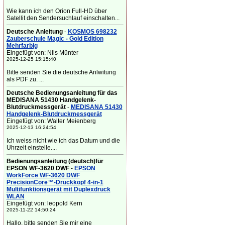
Wie kann ich den Orion Full-HD über
Satellit den Sendersuchlauf einschalten...
Deutsche Anleitung
-
KOSMOS 698232
Zauberschule Magic - Gold Edition
Mehrfarbig
Eingefügt von: Nils Münter
2025-12-25 15:15:40
Bitte senden Sie die deutsche Anlwitung
als PDF zu. ...
Deutsche Bedienungsanleitung für das
MEDISANA 51430 Handgelenk-
Blutdruckmessgerät
-
MEDISANA 51430
Handgelenk-Blutdruckmessgerät
Eingefügt von: Walter Meienberg
2025-12-13 16:24:54
Ich weiss nicht wie ich das Datum und die
Uhrzeit einstelle....
Bedienungsanleitung (deutsch)für
EPSON WF-3620 DWF
-
EPSON
WorkForce WF-3620 DWF
PrecisionCore™-Druckkopf 4-in-1
Multifunktionsgerät mit Duplexdruck
WLAN
Eingefügt von: leopold Kern
2025-11-22 14:50:24
Hallo, bitte senden Sie mir eine