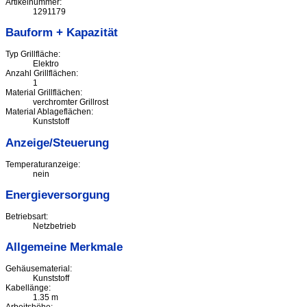
Artikelnummer:
1291179
Bauform + Kapazität
Typ Grillfläche:
Elektro
Anzahl Grillflächen:
1
Material Grillflächen:
verchromter Grillrost
Material Ablageflächen:
Kunststoff
Anzeige/Steuerung
Temperaturanzeige:
nein
Energieversorgung
Betriebsart:
Netzbetrieb
Allgemeine Merkmale
Gehäusematerial:
Kunststoff
Kabellänge:
1.35 m