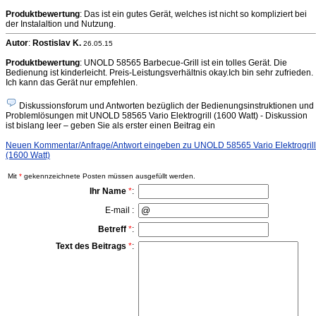
Produktbewertung
: Das ist ein gutes Gerät, welches ist nicht so kompliziert bei
der Instalaltion und Nutzung.
Autor
:
Rostislav K.
26.05.15
Produktbewertung
: UNOLD 58565 Barbecue-Grill ist ein tolles Gerät. Die
Bedienung ist kinderleicht. Preis-Leistungsverhältnis okay.Ich bin sehr zufrieden.
Ich kann das Gerät nur empfehlen.
Diskussionsforum und Antworten bezüglich der Bedienungsinstruktionen und
Problemlösungen mit UNOLD 58565 Vario Elektrogrill (1600 Watt) - Diskussion
ist bislang leer – geben Sie als erster einen Beitrag ein
Neuen Kommentar/Anfrage/Antwort eingeben zu UNOLD 58565 Vario Elektrogrill
(1600 Watt)
Mit
*
gekennzeichnete Posten müssen ausgefüllt werden.
Ihr Name
*
:
E-mail :
Betreff
*
:
Text des Beitrags
*
: