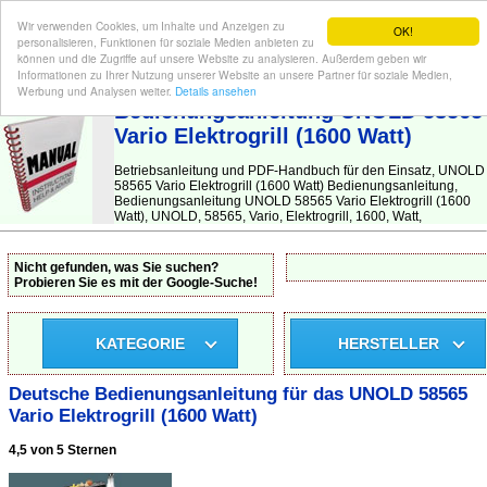
Wir verwenden Cookies, um Inhalte und Anzeigen zu
OK!
personalisieren, Funktionen für soziale Medien anbieten zu
können und die Zugriffe auf unsere Website zu analysieren. Außerdem geben wir
Informationen zu Ihrer Nutzung unserer Website an unsere Partner für soziale Medien,
BEDIENUNGSANLEITUNG
| Hier finden Sie die deutsche Anleitung!
Werbung und Analysen weiter.
Details ansehen
Bedienungsanleitung UNOLD 58565
Vario Elektrogrill (1600 Watt)
Betriebsanleitung und PDF-Handbuch für den Einsatz, UNOLD
58565 Vario Elektrogrill (1600 Watt) Bedienungsanleitung,
Bedienungsanleitung UNOLD 58565 Vario Elektrogrill (1600
Watt), UNOLD, 58565, Vario, Elektrogrill, 1600, Watt,
Nicht gefunden, was Sie suchen?
Probieren Sie es mit der Google-Suche!
KATEGORIE
HERSTELLER
Deutsche Bedienungsanleitung für das UNOLD 58565
Vario Elektrogrill (1600 Watt)
4,5 von 5 Sternen