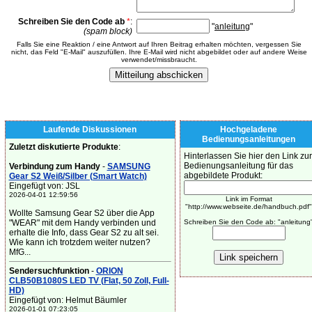
Schreiben Sie den Code ab
*
:
"
anleitung
"
(spam block)
Falls Sie eine Reaktion / eine Antwort auf Ihren Beitrag erhalten möchten, vergessen Sie
nicht, das Feld "E-Mail" auszufüllen. Ihre E-Mail wird nicht abgebildet oder auf andere Weise
verwendet/missbraucht.
Laufende Diskussionen
Hochgeladene
Bedienungsanleitungen
Zuletzt diskutierte Produkte
:
Hinterlassen Sie hier den Link zur
Bedienungsanleitung für das
Verbindung zum Handy
-
SAMSUNG
abgebildete Produkt:
Gear S2 Weiß/Silber (Smart Watch)
Eingefügt von: JSL
2026-04-01 12:59:56
Link im Format
"http://www.webseite.de/handbuch.pdf"
Wollte Samsung Gear S2 über die App
"WEAR" mit dem Handy verbinden und
Schreiben Sie den Code ab: "anleitung
erhalte die Info, dass Gear S2 zu alt sei.
Wie kann ich trotzdem weiter nutzen?
MfG...
Sendersuchfunktion
-
ORION
CLB50B1080S LED TV (Flat, 50 Zoll, Full-
HD)
Eingefügt von: Helmut Bäumler
2026-01-01 07:23:05