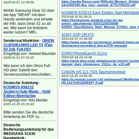
https://media.flixcar.com/ f360cdn/ Western_Digital
2026-04-01 12:59:56
2412300185-deu_user_manual_4779-705103.pdf
Wollte Samsung Gear S2 über
KOSMOS 620516 Easy Elektro Start Mehrfarb
die App "WEAR" mit dem
2023-06-10 01:26:31
Handy verbinden und erhalte
https://fragkosmos.zendesk.com/ hc/ de/
die Info, dass Gear S2 zu alt
article_attachments/ 8252125025948/
620547_EasyElektro_Start_Manual_270521_web_
sei. Wie kann ich trotzdem
weiter nutzen? MfG...
SONY DVP-SR370
2023-04-15 15:39:09
Sendersuchfunktion
-
ORION
https://www.sony.de/ electronics/ support/ home-vi
CLB50B1080S LED TV (Flat,
dvd-players-recorders/ dvp-sr370/ manuals
50 Zoll, Full-HD)
DORO PhoneEasy® 312cs
Eingefügt von: Helmut Bäumler
2023-03-18 23:14:46
2026-01-01 07:23:05
https://www.doro.com/ globalassets/ inriver/ resou
manual_doro_phoneeasy_312cs_de_v10.pdf
Wie kann ich den Orion Full-
HD über Satellit den
CANON HS 121-TGS Taschenrechner
Sendersuchlauf einschalten...
2022-10-25 10:56:35
https://ij.manual.canon/ cal/ webmanual/ WebPortal/
Deutsche Anleitung
-
HS-121TGA%20(EXP)_P.pdf
KOSMOS 698232
Zauberschule Magic - Gold
Edition Mehrfarbig
Eingefügt von: Nils Münter
2025-12-25 15:15:40
Bitte senden Sie die deutsche
Anlwitung als PDF zu. ...
Deutsche
Bedienungsanleitung für das
MEDISANA 51430
Handgelenk-