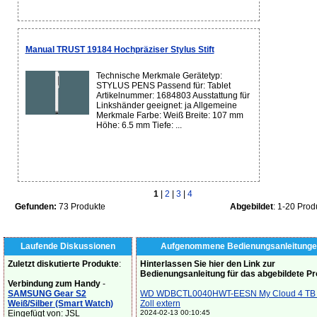
Manual TRUST 19184 Hochpräziser Stylus Stift
Technische Merkmale Gerätetyp:
STYLUS PENS Passend für: Tablet
Artikelnummer: 1684803 Ausstattung für
Linkshänder geeignet: ja Allgemeine
Merkmale Farbe: Weiß Breite: 107 mm
Höhe: 6.5 mm Tiefe: ...
1
|
2
|
3
|
4
Gefunden:
73 Produkte
Abgebildet
: 1-20 Prod
Laufende Diskussionen
Aufgenommene Bedienungsanleitunge
Zuletzt diskutierte Produkte
:
Hinterlassen Sie hier den Link zur
Bedienungsanleitung für das abgebildete P
Verbindung zum Handy
-
SAMSUNG Gear S2
WD WDBCTL0040HWT-EESN My Cloud 4 TB 
Weiß/Silber (Smart Watch)
Zoll extern
Eingefügt von: JSL
2024-02-13 00:10:45