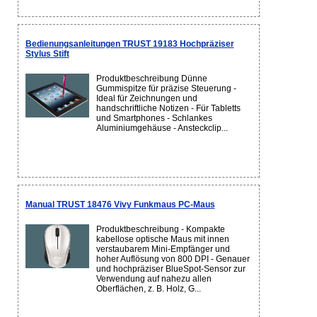
Bedienungsanleitungen TRUST 19183 Hochpräziser
Stylus Stift
Produktbeschreibung Dünne
Gummispitze für präzise Steuerung -
Ideal für Zeichnungen und
handschriftliche Notizen - Für Tabletts
und Smartphones - Schlankes
Aluminiumgehäuse - Ansteckclip...
Manual TRUST 18476 Vivy Funkmaus PC-Maus
Produktbeschreibung - Kompakte
kabellose optische Maus mit innen
verstaubarem Mini-Empfänger und
hoher Auflösung von 800 DPI - Genauer
und hochpräziser BlueSpot-Sensor zur
Verwendung auf nahezu allen
Oberflächen, z. B. Holz, G...