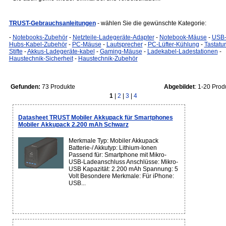
TRUST-Gebrauchsanleitungen
- wählen Sie die gewünschte Kategorie:
-
Notebooks-Zubehör
-
Netzteile-Ladegeräte-Adapter
-
Notebook-Mäuse
-
USB
Hubs-Kabel-Zubehör
-
PC-Mäuse
-
Lautsprecher
-
PC-Lüfter-Kühlung
-
Tastatu
Stifte
-
Akkus-Ladegeräte-kabel
-
Gaming-Mäuse
-
Ladekabel-Ladestationen
-
Haustechnik-Sicherheit
-
Haustechnik-Zubehör
Gefunden:
73 Produkte
Abgebildet
: 1-20 Prod
1
|
2
|
3
|
4
Datasheet TRUST Mobiler Akkupack für Smartphones
Mobiler Akkupack 2.200 mAh Schwarz
Merkmale Typ: Mobiler Akkupack
Batterie-/ Akkutyp: Lithium-Ionen
Passend für: Smartphone mit Mikro-
USB-Ladeanschluss Anschlüsse: Mikro-
USB Kapazität: 2.200 mAh Spannung: 5
Volt Besondere Merkmale: Für iPhone:
USB...