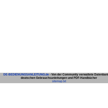
DE-BEDIENUNGSANLEITUNG.de
- Von der Community verwaltete Datenban
deutschen Gebrauchsanleitungen und PDF-Handbücher
sitemap.txt