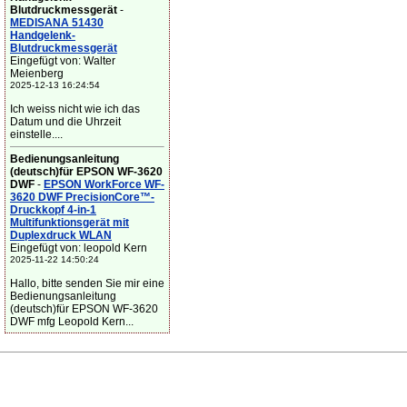
Blutdruckmessgerät
-
MEDISANA 51430
Handgelenk-
Blutdruckmessgerät
Eingefügt von: Walter
Meienberg
2025-12-13 16:24:54
Ich weiss nicht wie ich das
Datum und die Uhrzeit
einstelle....
Bedienungsanleitung
(deutsch)für EPSON WF-3620
DWF
-
EPSON WorkForce WF-
3620 DWF PrecisionCore™-
Druckkopf 4-in-1
Multifunktionsgerät mit
Duplexdruck WLAN
Eingefügt von: leopold Kern
2025-11-22 14:50:24
Hallo, bitte senden Sie mir eine
Bedienungsanleitung
(deutsch)für EPSON WF-3620
DWF mfg Leopold Kern...