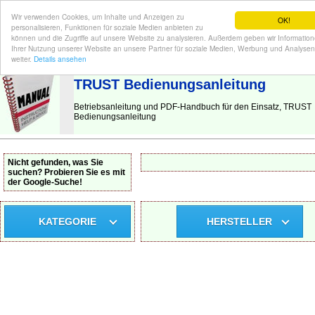
Wir verwenden Cookies, um Inhalte und Anzeigen zu
OK!
personalisieren, Funktionen für soziale Medien anbieten zu
können und die Zugriffe auf unsere Website zu analysieren. Außerdem geben wir Informatio
Ihrer Nutzung unserer Website an unsere Partner für soziale Medien, Werbung und Analysen
BEDIENUNGSANLEITUNG
| Hier finden Sie die deutsche Anleitung!
weiter.
Details ansehen
TRUST Bedienungsanleitung
Betriebsanleitung und PDF-Handbuch für den Einsatz, TRUST
Bedienungsanleitung
Nicht gefunden, was Sie
suchen? Probieren Sie es mit
der Google-Suche!
KATEGORIE
HERSTELLER