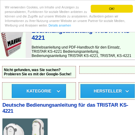
Wir verwenden Cookies, um Inhalte und Anzeigen zu
OK!
personalisieren, Funktionen für soziale Medien anbieten zu
können und die Zugriffe auf unsere Website zu analysieren. Außerdem geben wir
Informationen zu Ihrer Nutzung unserer Website an unsere Partner für soziale Medien,
BEDIENUNGSANLEITUNG
| Hier finden Sie die deutsche Anleitung!
Werbung und Analysen weiter.
Details ansehen
Bedienungsanleitung TRISTAR KS-
4221
Betriebsanleitung und PDF-Handbuch für den Einsatz,
TRISTAR KS-4221 Bedienungsanleitung,
Bedienungsanleitung TRISTAR KS-4221, TRISTAR, KS-4221
Nicht gefunden, was Sie suchen?
Probieren Sie es mit der Google-Suche!
KATEGORIE
HERSTELLER
Deutsche Bedienungsanleitung für das TRISTAR KS-
4221