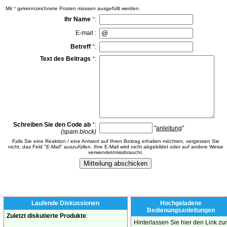
Mit
*
gekennzeichnete Posten müssen ausgefüllt werden.
Ihr Name
*
:
E-mail :
Betreff
*
:
Text des Beitrags
*
:
Schreiben Sie den Code ab
*
:
"
anleitung
"
(spam block)
Falls Sie eine Reaktion / eine Antwort auf Ihren Beitrag erhalten möchten, vergessen Sie
nicht, das Feld "E-Mail" auszufüllen. Ihre E-Mail wird nicht abgebildet oder auf andere Weise
verwendet/missbraucht.
Laufende Diskussionen
Hochgeladene
Bedienungsanleitungen
Zuletzt diskutierte Produkte
:
Hinterlassen Sie hier den Link zur