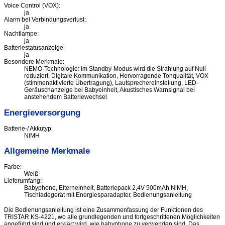
Voice Control (VOX):
ja
Alarm bei Verbindungsverlust:
ja
Nachtlampe:
ja
Batteriestatusanzeige:
ja
Besondere Merkmale:
NEMO-Technologie: Im Standby-Modus wird die Strahlung auf Null
reduziert, Digitale Kommunikation, Hervorragende Tonqualität, VOX
(stimmenaktivierte Übertragung), Lautsprechereinstellung, LED-
Geräuschanzeige bei Babyeinheit, Akustisches Warnsignal bei
anstehendem Batteriewechsel
Energieversorgung
Batterie-/ Akkutyp:
NiMH
Allgemeine Merkmale
Farbe:
Weiß
Lieferumfang:
Babyphone, Elterneinheit, Batteriepack 2,4V 500mAh NiMH,
Tischladegerät mit Energiesparadapter, Bedienungsanleitung
Die Bedienungsanleitung ist eine Zusammenfassung der Funktionen des
TRISTAR KS-4221, wo alle grundlegenden und fortgeschrittenen Möglichkeiten
angeführt sind und erklärt wird, wie babyphone zu verwenden sind. Das