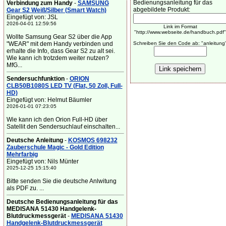
Bedienungsanleitung für das
Verbindung zum Handy
-
SAMSUNG
abgebildete Produkt:
Gear S2 Weiß/Silber (Smart Watch)
Eingefügt von: JSL
2026-04-01 12:59:56
Link im Format
"http://www.webseite.de/handbuch.pdf"
Wollte Samsung Gear S2 über die App
"WEAR" mit dem Handy verbinden und
Schreiben Sie den Code ab: "anleitung
erhalte die Info, dass Gear S2 zu alt sei.
Wie kann ich trotzdem weiter nutzen?
MfG...
Sendersuchfunktion
-
ORION
CLB50B1080S LED TV (Flat, 50 Zoll, Full-
HD)
Eingefügt von: Helmut Bäumler
2026-01-01 07:23:05
Wie kann ich den Orion Full-HD über
Satellit den Sendersuchlauf einschalten...
Deutsche Anleitung
-
KOSMOS 698232
Zauberschule Magic - Gold Edition
Mehrfarbig
Eingefügt von: Nils Münter
2025-12-25 15:15:40
Bitte senden Sie die deutsche Anlwitung
als PDF zu. ...
Deutsche Bedienungsanleitung für das
MEDISANA 51430 Handgelenk-
Blutdruckmessgerät
-
MEDISANA 51430
Handgelenk-Blutdruckmessgerät