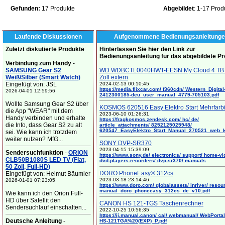
Gefunden:
17 Produkte
Abgebildet
: 1-17 Prod
Laufende Diskussionen
Aufgenommene Bedienungsanleitunge
Zuletzt diskutierte Produkte
:
Hinterlassen Sie hier den Link zur
Bedienungsanleitung für das abgebildete P
Verbindung zum Handy
-
SAMSUNG Gear S2
WD WDBCTL0040HWT-EESN My Cloud 4 TB 
Weiß/Silber (Smart Watch)
Zoll extern
Eingefügt von: JSL
2024-02-13 00:10:45
https://media.flixcar.com/ f360cdn/ Western_Digital
2026-04-01 12:59:56
2412300185-deu_user_manual_4779-705103.pdf
Wollte Samsung Gear S2 über
KOSMOS 620516 Easy Elektro Start Mehrfarb
die App "WEAR" mit dem
2023-06-10 01:26:31
Handy verbinden und erhalte
https://fragkosmos.zendesk.com/ hc/ de/
die Info, dass Gear S2 zu alt
article_attachments/ 8252125025948/
620547_EasyElektro_Start_Manual_270521_web_
sei. Wie kann ich trotzdem
weiter nutzen? MfG...
SONY DVP-SR370
2023-04-15 15:39:09
Sendersuchfunktion
-
ORION
https://www.sony.de/ electronics/ support/ home-vi
CLB50B1080S LED TV (Flat,
dvd-players-recorders/ dvp-sr370/ manuals
50 Zoll, Full-HD)
DORO PhoneEasy® 312cs
Eingefügt von: Helmut Bäumler
2023-03-18 23:14:46
2026-01-01 07:23:05
https://www.doro.com/ globalassets/ inriver/ resou
manual_doro_phoneeasy_312cs_de_v10.pdf
Wie kann ich den Orion Full-
HD über Satellit den
CANON HS 121-TGS Taschenrechner
Sendersuchlauf einschalten...
2022-10-25 10:56:35
https://ij.manual.canon/ cal/ webmanual/ WebPortal/
Deutsche Anleitung
-
HS-121TGA%20(EXP)_P.pdf