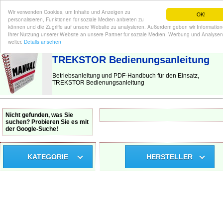
Wir verwenden Cookies, um Inhalte und Anzeigen zu
OK!
personalisieren, Funktionen für soziale Medien anbieten zu
können und die Zugriffe auf unsere Website zu analysieren. Außerdem geben wir Informatio
Ihrer Nutzung unserer Website an unsere Partner für soziale Medien, Werbung und Analysen
BEDIENUNGSANLEITUNG
| Hier finden Sie die deutsche Anleitung!
weiter.
Details ansehen
TREKSTOR Bedienungsanleitung
Betriebsanleitung und PDF-Handbuch für den Einsatz,
TREKSTOR Bedienungsanleitung
Nicht gefunden, was Sie
suchen? Probieren Sie es mit
der Google-Suche!
KATEGORIE
HERSTELLER