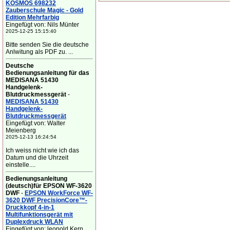
KOSMOS 698232
Zauberschule Magic - Gold
Edition Mehrfarbig
Eingefügt von: Nils Münter
2025-12-25 15:15:40
Bitte senden Sie die deutsche
Anlwitung als PDF zu. ...
Deutsche
Bedienungsanleitung für das
MEDISANA 51430
Handgelenk-
Blutdruckmessgerät
-
MEDISANA 51430
Handgelenk-
Blutdruckmessgerät
Eingefügt von: Walter
Meienberg
2025-12-13 16:24:54
Ich weiss nicht wie ich das
Datum und die Uhrzeit
einstelle....
Bedienungsanleitung
(deutsch)für EPSON WF-3620
DWF
-
EPSON WorkForce WF-
3620 DWF PrecisionCore™-
Druckkopf 4-in-1
Multifunktionsgerät mit
Duplexdruck WLAN
Eingefügt von: leopold Kern