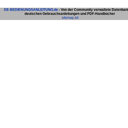
DE-BEDIENUNGSANLEITUNG.de
- Von der Community verwaltete Datenban
deutschen Gebrauchsanleitungen und PDF-Handbücher
sitemap.txt