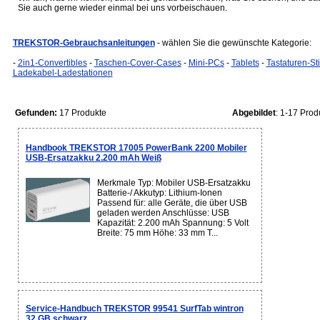
Sie auch gerne wieder einmal bei uns vorbeischauen.
TREKSTOR-Gebrauchsanleitungen
- wählen Sie die gewünschte Kategorie:
-
2in1-Convertibles
-
Taschen-Cover-Cases
-
Mini-PCs
-
Tablets
-
Tastaturen-Sti
Ladekabel-Ladestationen
Gefunden:
17 Produkte
Abgebildet
: 1-17 Prod
Handbook TREKSTOR 17005 PowerBank 2200 Mobiler
USB-Ersatzakku 2.200 mAh Weiß
Merkmale Typ: Mobiler USB-Ersatzakku
Batterie-/ Akkutyp: Lithium-Ionen
Passend für: alle Geräte, die über USB
geladen werden Anschlüsse: USB
Kapazität: 2.200 mAh Spannung: 5 Volt
Breite: 75 mm Höhe: 33 mm T...
Service-Handbuch TREKSTOR 99541 SurfTab wintron
32 GB schwarz