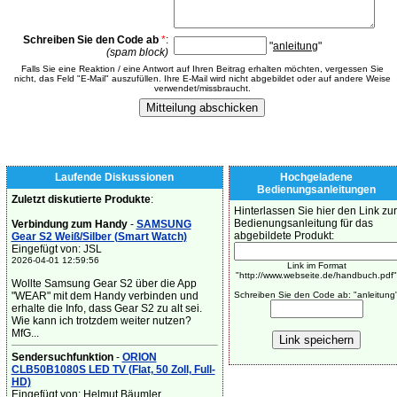
Schreiben Sie den Code ab
*
:
"
anleitung
"
(spam block)
Falls Sie eine Reaktion / eine Antwort auf Ihren Beitrag erhalten möchten, vergessen Sie
nicht, das Feld "E-Mail" auszufüllen. Ihre E-Mail wird nicht abgebildet oder auf andere Weise
verwendet/missbraucht.
Laufende Diskussionen
Hochgeladene
Bedienungsanleitungen
Zuletzt diskutierte Produkte
:
Hinterlassen Sie hier den Link zur
Bedienungsanleitung für das
Verbindung zum Handy
-
SAMSUNG
abgebildete Produkt:
Gear S2 Weiß/Silber (Smart Watch)
Eingefügt von: JSL
2026-04-01 12:59:56
Link im Format
"http://www.webseite.de/handbuch.pdf"
Wollte Samsung Gear S2 über die App
"WEAR" mit dem Handy verbinden und
Schreiben Sie den Code ab: "anleitung
erhalte die Info, dass Gear S2 zu alt sei.
Wie kann ich trotzdem weiter nutzen?
MfG...
Sendersuchfunktion
-
ORION
CLB50B1080S LED TV (Flat, 50 Zoll, Full-
HD)
Eingefügt von: Helmut Bäumler