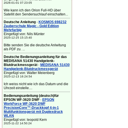
2026-01-01 07:23:05
Wie kann ich den Orion Full-HD über
Satellit den Sendersuchlauf einschalten...
Deutsche Anleitung
-
KOSMOS 698232
Zauberschule Magic - Gold Edition
Mehrfarbig
Eingefügt von: Nils Münter
2025-12-25 15:15:40
Bitte senden Sie die deutsche Anlwitung
als PDF zu. ...
Deutsche Bedienungsanleitung für das
MEDISANA 51430 Handgelenk-
Blutdruckmessgerät
-
MEDISANA 51430
Handgelenk-Blutdruckmessgerät
Eingefügt von: Walter Meienberg
2025-12-13 16:24:54
Ich weiss nicht wie ich das Datum und die
Uhrzeit einstelle....
Bedienungsanleitung (deutsch)für
EPSON WF-3620 DWF
-
EPSON
WorkForce WF-3620 DWF
PrecisionCore™-Druckkopf 4-in-1
Multifunktionsgerät mit Duplexdruck
WLAN
Eingefügt von: leopold Kern
2025-11-22 14:50:24