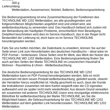
300 g
Lieferumfang:
Wetterstation, Aussensensor, Netzteil, Batterien, Bedienungsanleitung
Die Bedienungsanleitung ist eine Zusammenfassung der Funktionen des
TECHNOLINE WD 1202 Wetterstation, wo alle grundlegenden und
fortgeschrittenen Möglichkeiten angeführt sind und erklärt wird, wie
wetterbeobachtung zu verwenden sind. Das Handbuch befasst sich zudem mit
der Behandlung der häufigsten Probleme, einschließlich ihrer Beseitigung.
Detailliert beschrieben wird dies im Service-Handbuch, das in der Regel nicht
Bestandteil der Lieferung ist, doch kann es im Service TECHNOLINE
heruntergeladen werden.
Falls Sie uns helfen möchten, die Datenbank zu erweitern, können Sie auf der
Seite einen Link zum Herunterladen des deutschen Handbuchs – ideal wäre im
PDF-Format – hinterlassen. Diese Seiten sind Ihr Werk, das Werk der Nutzer des
TECHNOLINE WD 1202 Wetterstation. Eine Bedienungsanleitung finden Sie
auch auf den Seiten der Marke TECHNOLINE im Lesezeichen Haushalt &
Wohnen - Raumklima & Uhren - Wetterbeobachtung.
Die deutsche Bedienungsanleitung für das TECHNOLINE WD 1202
Wetterstation kann im PDF-Format heruntergeladen werden, falls es nicht
zusammen mit dem neuen Produkt wetterbeobachtung, geliefert wurde, obwohl
der Hersteller hierzu verpflichtet ist. Häufig geschieht es auch, dass der Kunde
die Instruktionen zusammen mit dem Karton wegwirft oder die CD irgendwo
aufbewahrt und sie später nicht mehr wiederfindet. Aus diesem Grund verwalten
wir zusammen mit anderen TECHNOLINE-Usern eine einzigartige elektronische
Bibliothek für wetterbeobachtung der Marke TECHNOLINE, wo Sie die
Möglichkeit haben, die Gebrauchsanleitung für das TECHNOLINE WD 1202
Wetterstation auf dem geteilten Link herunterzuladen. TECHNOLINE WD 1202
Wetterstation.