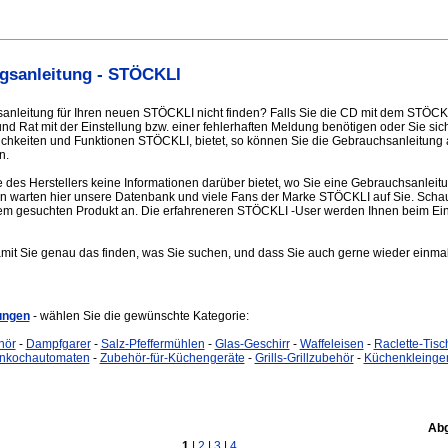
gsanleitung - STÖCKLI
anleitung für Ihren neuen STÖCKLI nicht finden? Falls Sie die CD mit dem STÖC
 Rat mit der Einstellung bzw. einer fehlerhaften Meldung benötigen oder Sie sich
ichkeiten und Funktionen STÖCKLI, bietet, so können Sie die Gebrauchsanleitung
n.
e des Herstellers keine Informationen darüber bietet, wo Sie eine Gebrauchsanlei
n warten hier unsere Datenbank und viele Fans der Marke STÖCKLI auf Sie. Schau
em gesuchten Produkt an. Die erfahreneren STÖCKLI -User werden Ihnen beim Eins
amit Sie genau das finden, was Sie suchen, und dass Sie auch gerne wieder einmal
ungen
- wählen Sie die gewünschte Kategorie:
hör
-
Dampfgarer
-
Salz-Pfeffermühlen
-
Glas-Geschirr
-
Waffeleisen
-
Raclette-Tisch
inkochautomaten
-
Zubehör-für-Küchengeräte
-
Grills-Grillzubehör
-
Küchenkleinge
Abg
1
|
2
|
3
|
4