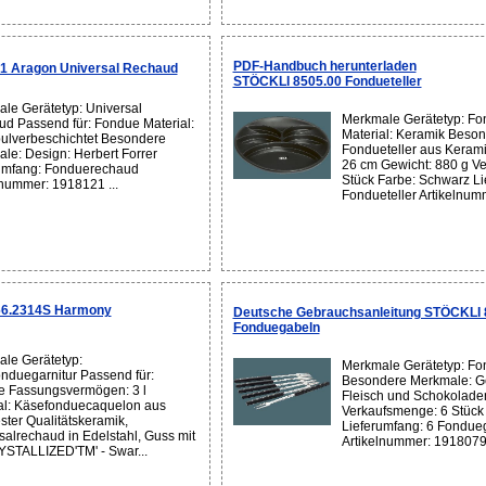
PDF-Handbuch herunterladen
1 Aragon Universal Rechaud
STÖCKLI 8505.00 Fondueteller
le Gerätetyp: Universal
Merkmale Gerätetyp: Fon
d Passend für: Fondue Material:
Material: Keramik Beso
pulverbeschichtet Besondere
Fondueteller aus Kerami
le: Design: Herbert Forrer
26 cm Gewicht: 880 g V
umfang: Fonduerechaud
Stück Farbe: Schwarz Li
lnummer: 1918121 ...
Fondueteller Artikelnum
66.2314S Harmony
Deutsche Gebrauchsanleitung STÖCKLI 83
Fonduegabeln
le Gerätetyp:
Merkmale Gerätetyp: F
nduegarnitur Passend für:
Besondere Merkmale: Ge
 Fassungsvermögen: 3 l
Fleisch und Schokolade
al: Käsefonduecaquelon aus
Verkaufsmenge: 6 Stück
ster Qualitätskeramik,
Lieferumfang: 6 Fondue
salrechaud in Edelstahl, Guss mit
Artikelnummer: 1918079 
STALLIZED'TM' - Swar...