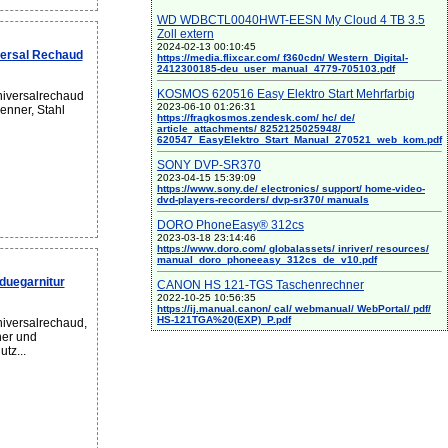
WD WDBCTL0040HWT-EESN My Cloud 4 TB 3.5
Zoll extern
2024-02-13 00:10:45
versal Rechaud
https://media.flixcar.com/ f360cdn/ Western_Digital-
2412300185-deu_user_manual_4779-705103.pdf
KOSMOS 620516 Easy Elektro Start Mehrfarbig
iversalrechaud
2023-06-10 01:26:31
enner, Stahl
https://fragkosmos.zendesk.com/ hc/ de/
article_attachments/ 8252125025948/
620547_EasyElektro_Start_Manual_270521_web_kom.pdf
SONY DVP-SR370
2023-04-15 15:39:09
https://www.sony.de/ electronics/ support/ home-video-
dvd-players-recorders/ dvp-sr370/ manuals
DORO PhoneEasy® 312cs
2023-03-18 23:14:46
https://www.doro.com/ globalassets/ inriver/ resources/
manual_doro_phoneeasy_312cs_de_v10.pdf
duegarnitur
CANON HS 121-TGS Taschenrechner
2022-10-25 10:56:35
https://ij.manual.canon/ cal/ webmanual/ WebPortal/ pdf/
HS-121TGA%20(EXP)_P.pdf
iversalrechaud,
ner und
tz...