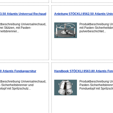
.50 Atlantis Universal Rechaud
Anleitung STÖCKLI 8562.50 Atlantis Uni
tbeschreibung Universalrechaud,
Produktbeschreibung Un
rei Stützen, mit Pasten-
mit Pasten-Sicherheitsbr
eitsbrenner...
pulverbeschichtet...
 Atlantis Fonduegarnitur
Handbook STÖCKLI 8563.80 Atlantis Fon
tbeschreibung Universalrechaud,
Produktbeschreibung Un
-Sicherheitsbrenner und
Pasten-Sicherheitsbren
opf mit Spritzschutz...
Fonduetopf mit Spritzschu