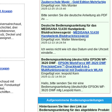
Zauberschule Magic - Gold Edition Mehrfarbig
Eingefügt von: Nils Münter
2025-12-25 15:15:40
0 Aragon
Bitte senden Sie die deutsche Anlwitung als PDF
zu. ...
iversalrechaud,
Deutsche Bedienungsanleitung für das
chichtet, drei
MEDISANA 51430 Handgelenk-
eitsbrenner,
Blutdruckmessgerät
-
MEDISANA 51430
hutz, Deckel und
Handgelenk-Blutdruckmessgerät
eignet....
Eingefügt von: Walter Meienberg
2025-12-13 16:24:54
Ich weiss nicht wie ich das Datum und die Uhrzeit
einstelle....
Bedienungsanleitung (deutsch)für EPSON WF-
3620 DWF
-
EPSON WorkForce WF-3620 DWF
PrecisionCore™-Druckkopf 4-in-1
Aragon
Multifunktionsgerät mit Duplexdruck WLAN
Eingefügt von: leopold Kern
2025-11-22 14:50:24
echaud mit
Hallo, bitte senden Sie mir eine
er, Fonduetopf
Bedienungsanleitung (deutsch)für EPSON WF-
kel,
3620 DWF mfg Leopold Kern...
hliffen....
Aufgenommene Bedienungsanleitungen
Hinterlassen Sie hier den Link zur
Bedienungsanleitung für das abgebildete Produkt
: