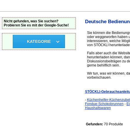
Deutsche Bedienun
Nicht gefunden, was Sie suchen?
Probieren Sie es mit der Google-Suche!
Sie können die Bedienungs
oder weggeworfen haben und
interessieren, welche Mögl
KATEGORIE
von STÖCKLI herunterlade
Falls aber auch die Websit
herunterladen können, dan
Diskussionsbeiträgen zu d
gerne behilflich sein.
Wir tun, was wir können, d
vorbeischauen.
STÖCKLI-Gebrauchsanleit
-
Küchenhelfer-Küchenzube
Fondue-Schokobrunnen
-
E
Haushaltswaren
Gefunden:
70 Produkte