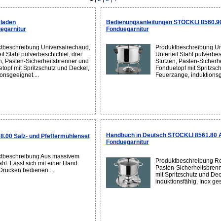
laden
Bedienungsanleitungen STÖCKLI 8560.9
egarnitur
Fonduegarnitur
tbeschreibung Universalrechaud,
Produktbeschreibung Un
il Stahl pulverbeschichtet, drei
Unterteil Stahl pulverbes
n, Pasten-Sicherheitsbrenner und
Stützen, Pasten-Sicherh
topf mit Spritzschutz und Deckel,
Fonduetopf mit Spritzsc
onsgeeignet....
Feuerzange, induktionsge
Handbuch in Deutsch STÖCKLI 8561.80 
.00 Salz- und Pfeffermühlenset
Fonduegarnitur
tbeschreibung Aus massivem
Produktbeschreibung R
ahl. Lässt sich mit einer Hand
Pasten-Sicherheitsbrenn
Drücken bedienen....
mit Spritzschutz und Dec
induktionsfähig, Inox gesc