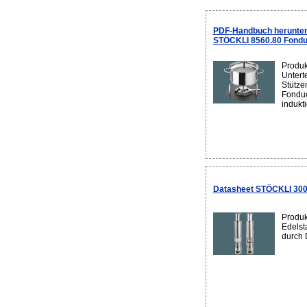
PDF-Handbuch herunter
STÖCKLI 8560.80 Fondu
Produk
Unterte
Stütze
Fondue
indukti
Datasheet STÖCKLI 3008
Produk
Edelst
durch 