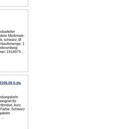
dueteller
ndere Merkmale:
k, schwarz, Ø
erkaufsmenge: 1
eferumfang:
mer: 1918075 ...
06.06 6-tlg.
onduegabeln
eignet für
nfondue, kurz
 Farbe: Schwarz
gabeln
...