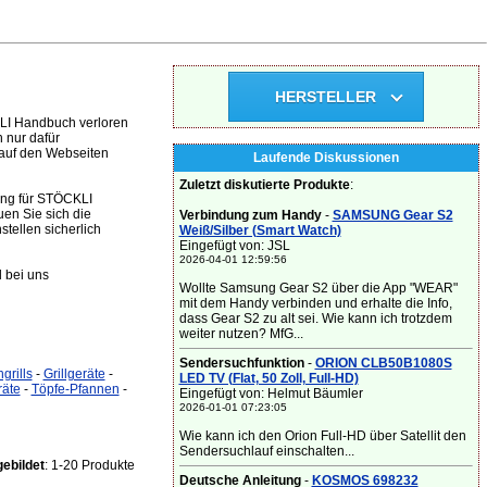
HERSTELLER
KLI Handbuch verloren
 nur dafür
 auf den Webseiten
Laufende Diskussionen
Zuletzt diskutierte Produkte
:
tung für STÖCKLI
en Sie sich die
Verbindung zum Handy
-
SAMSUNG Gear S2
tellen sicherlich
Weiß/Silber (Smart Watch)
Eingefügt von: JSL
2026-04-01 12:59:56
 bei uns
Wollte Samsung Gear S2 über die App "WEAR"
mit dem Handy verbinden und erhalte die Info,
dass Gear S2 zu alt sei. Wie kann ich trotzdem
weiter nutzen? MfG...
Sendersuchfunktion
-
ORION CLB50B1080S
grills
-
Grillgeräte
-
LED TV (Flat, 50 Zoll, Full-HD)
räte
-
Töpfe-Pfannen
-
Eingefügt von: Helmut Bäumler
2026-01-01 07:23:05
Wie kann ich den Orion Full-HD über Satellit den
Sendersuchlauf einschalten...
ebildet
: 1-20 Produkte
Deutsche Anleitung
-
KOSMOS 698232