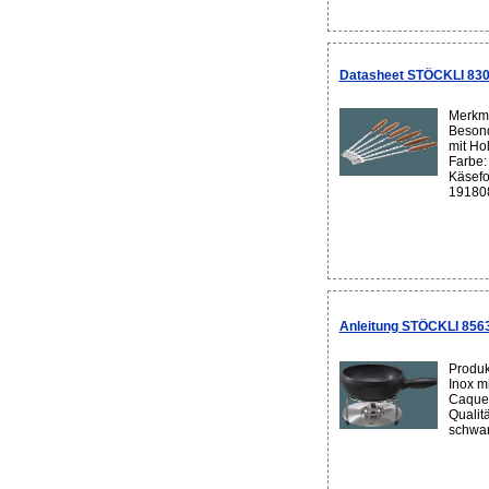
Datasheet STÖCKLI 8307
Merkma
Beson
mit Ho
Farbe: 
Käsefo
191808
Anleitung STÖCKLI 8563
Produk
Inox m
Caquel
Qualitä
schwar