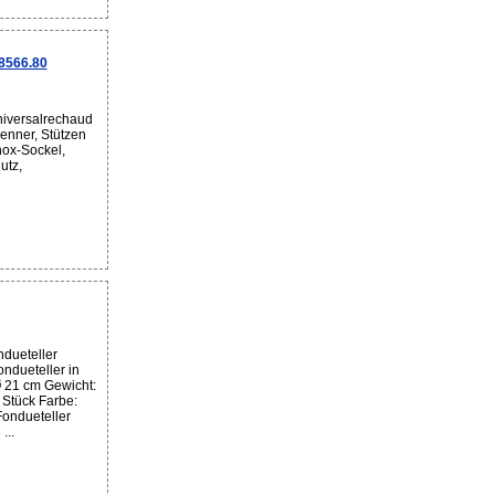
8566.80
iversalrechaud
enner, Stützen
nox-Sockel,
utz,
dueteller
ndueteller in
Ø 21 cm Gewicht:
Stück Farbe:
ondueteller
...