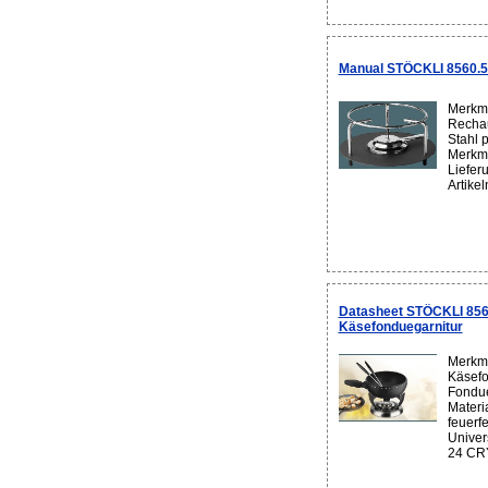
Manual STÖCKLI 8560.5
Merkma
Rechau
Stahl 
Merkma
Liefer
Artike
Datasheet STÖCKLI 85
Käsefonduegarnitur
Merkma
Käsefo
Fondue
Materi
feuerfe
Univer
24 CRY