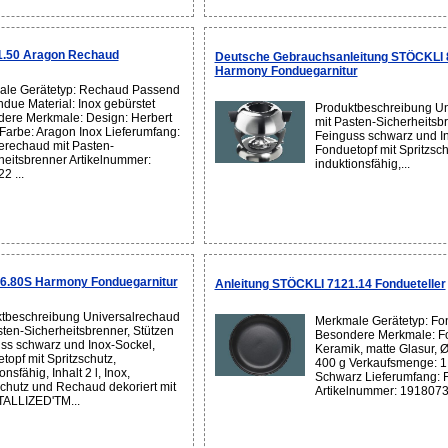
1.50 Aragon Rechaud
Deutsche Gebrauchsanleitung STÖCKLI 
Harmony Fonduegarnitur
le Gerätetyp: Rechaud Passend
ndue Material: Inox gebürstet
Produktbeschreibung Un
ere Merkmale: Design: Herbert
mit Pasten-Sicherheitsbr
 Farbe: Aragon Inox Lieferumfang:
Feinguss schwarz und I
rechaud mit Pasten-
Fonduetopf mit Spritzsch
heitsbrenner Artikelnummer:
induktionsfähig,...
2 ...
6.80S Harmony Fonduegarnitur
Anleitung STÖCKLI 7121.14 Fondueteller
tbeschreibung Universalrechaud
Merkmale Gerätetyp: Fon
sten-Sicherheitsbrenner, Stützen
Besondere Merkmale: Fo
ss schwarz und Inox-Sockel,
Keramik, matte Glasur, 
topf mit Spritzschutz,
400 g Verkaufsmenge: 1 
onsfähig, Inhalt 2 l, Inox,
Schwarz Lieferumfang: F
schutz und Rechaud dekoriert mit
Artikelnummer: 1918073 
ALLIZED'TM...