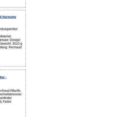
14 Harmony
nduegarnitur
aterial:
kmale: Design:
 Gewicht: 3010 g
mfang: Rechaud
tur -
chaud Atlantis
herheitsbrenner.
erfester
t, Farbe