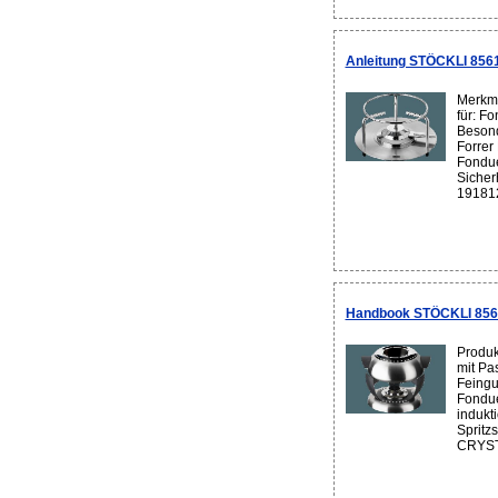
Anleitung STÖCKLI 856
Merkma
für: Fo
Besond
Forrer
Fondue
Sicher
191812
Handbook STÖCKLI 856
Produk
mit Pa
Feingu
Fondue
indukti
Spritz
CRYST