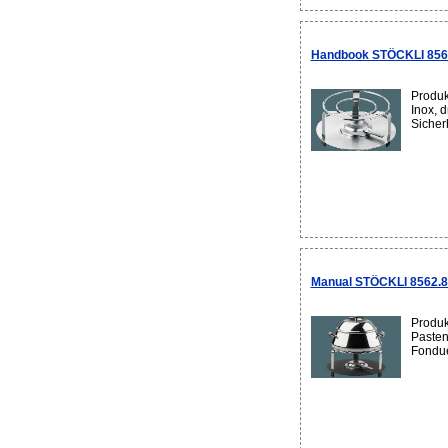
Handbook STÖCKLI 8563
Produk
Inox, d
Sicherh
Manual STÖCKLI 8562.80
Produk
Pasten
Fonduet