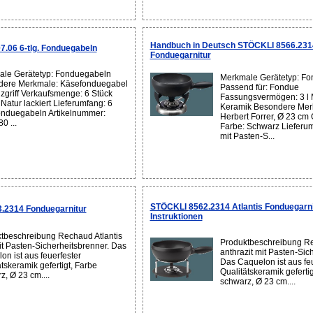
Handbuch in Deutsch STÖCKLI 8566.23
.06 6-tlg. Fonduegabeln
Fonduegarnitur
le Gerätetyp: Fonduegabeln
Merkmale Gerätetyp: Fo
dere Merkmale: Käsefonduegabel
Passend für: Fondue
lzgriff Verkaufsmenge: 6 Stück
Fassungsvermögen: 3 l M
Natur lackiert Lieferumfang: 6
Keramik Besondere Mer
nduegabeln Artikelnummer:
Herbert Forrer, Ø 23 cm
0 ...
Farbe: Schwarz Lieferu
mit Pasten-S...
STÖCKLI 8562.2314 Atlantis Fonduegarni
.2314 Fonduegarnitur
Instruktionen
tbeschreibung Rechaud Atlantis
Produktbeschreibung Re
it Pasten-Sicherheitsbrenner. Das
anthrazit mit Pasten-Sic
on ist aus feuerfester
Das Caquelon ist aus feu
tskeramik gefertigt, Farbe
Qualitätskeramik gefertig
z, Ø 23 cm....
schwarz, Ø 23 cm....