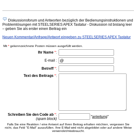
Diskussionsforum und Antworten bezüglich der Bedienungsinstruktionen und
Problemlösungen mit STEELSERIES APEX Tastatur - Diskussion ist bislang leer
– geben Sie als erster einen Beitrag ein
Neuen Kommentar/Anfrage/Antwort eingeben zu STEELSERIES APEX Tastatur
Mit
*
gekennzeichnete Posten müssen ausgefüllt werden.
Ihr Name
*
:
E-mail :
Betreff
*
:
Text des Beitrags
*
:
Schreiben Sie den Code ab
*
:
"
anleitung
"
(spam block)
Falls Sie eine Reaktion / eine Antwort auf Ihren Beitrag erhalten möchten, vergessen Sie
nicht, das Feld "E-Mail" auszufüllen. Ihre E-Mail wird nicht abgebildet oder auf andere Weise
verwendet/missbraucht.