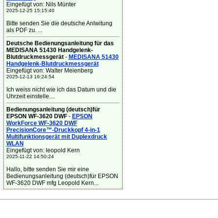
Eingefügt von: Nils Münter
2025-12-25 15:15:40
Bitte senden Sie die deutsche Anlwitung
als PDF zu. ...
Deutsche Bedienungsanleitung für das
MEDISANA 51430 Handgelenk-
Blutdruckmessgerät
-
MEDISANA 51430
Handgelenk-Blutdruckmessgerät
Eingefügt von: Walter Meienberg
2025-12-13 16:24:54
Ich weiss nicht wie ich das Datum und die
Uhrzeit einstelle....
Bedienungsanleitung (deutsch)für
EPSON WF-3620 DWF
-
EPSON
WorkForce WF-3620 DWF
PrecisionCore™-Druckkopf 4-in-1
Multifunktionsgerät mit Duplexdruck
WLAN
Eingefügt von: leopold Kern
2025-11-22 14:50:24
Hallo, bitte senden Sie mir eine
Bedienungsanleitung (deutsch)für EPSON
WF-3620 DWF mfg Leopold Kern...