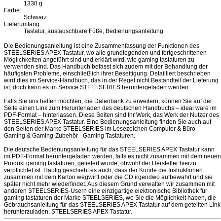
1330 g
Farbe:
Schwarz
Lieferumfang:
Tastatur, austauschbare Füße, Bedienungsanleitung
Die Bedienungsanleitung ist eine Zusammenfassung der Funktionen des
STEELSERIES APEX Tastatur, wo alle grundlegenden und fortgeschrittenen
Möglichkeiten angeführt sind und erklärt wird, wie gaming tastaturen zu
verwenden sind. Das Handbuch befasst sich zudem mit der Behandlung der
häufigsten Probleme, einschließlich ihrer Beseitigung. Detailliert beschrieben
wird dies im Service-Handbuch, das in der Regel nicht Bestandteil der Lieferung
ist, doch kann es im Service STEELSERIES heruntergeladen werden.
Falls Sie uns helfen möchten, die Datenbank zu erweitern, können Sie auf der
Seite einen Link zum Herunterladen des deutschen Handbuchs – ideal wäre im
PDF-Format – hinterlassen. Diese Seiten sind Ihr Werk, das Werk der Nutzer des
STEELSERIES APEX Tastatur. Eine Bedienungsanleitung finden Sie auch auf
den Seiten der Marke STEELSERIES im Lesezeichen Computer & Büro -
Gaming & Gaming-Zubehör - Gaming Tastaturen.
Die deutsche Bedienungsanleitung für das STEELSERIES APEX Tastatur kann
im PDF-Format heruntergeladen werden, falls es nicht zusammen mit dem neuen
Produkt gaming tastaturen, geliefert wurde, obwohl der Hersteller hierzu
verpflichtet ist. Häufig geschieht es auch, dass der Kunde die Instruktionen
zusammen mit dem Karton wegwirft oder die CD irgendwo aufbewahrt und sie
später nicht mehr wiederfindet. Aus diesem Grund verwalten wir zusammen mit
anderen STEELSERIES-Usern eine einzigartige elektronische Bibliothek für
gaming tastaturen der Marke STEELSERIES, wo Sie die Möglichkeit haben, die
Gebrauchsanleitung für das STEELSERIES APEX Tastatur auf dem geteilten Link
herunterzuladen. STEELSERIES APEX Tastatur.