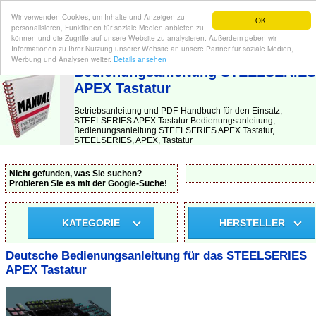
Wir verwenden Cookies, um Inhalte und Anzeigen zu
OK!
personalisieren, Funktionen für soziale Medien anbieten zu
können und die Zugriffe auf unsere Website zu analysieren. Außerdem geben wir
Informationen zu Ihrer Nutzung unserer Website an unsere Partner für soziale Medien,
BEDIENUNGSANLEITUNG
| Hier finden Sie die deutsche Anleitung!
Werbung und Analysen weiter.
Details ansehen
Bedienungsanleitung STEELSERIES
APEX Tastatur
Betriebsanleitung und PDF-Handbuch für den Einsatz,
STEELSERIES APEX Tastatur Bedienungsanleitung,
Bedienungsanleitung STEELSERIES APEX Tastatur,
STEELSERIES, APEX, Tastatur
Nicht gefunden, was Sie suchen?
Probieren Sie es mit der Google-Suche!
KATEGORIE
HERSTELLER
Deutsche Bedienungsanleitung für das STEELSERIES
APEX Tastatur