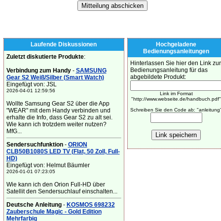
Laufende Diskussionen
Hochgeladene
Bedienungsanleitungen
Zuletzt diskutierte Produkte
:
Hinterlassen Sie hier den Link zur
Bedienungsanleitung für das
Verbindung zum Handy
-
SAMSUNG
abgebildete Produkt:
Gear S2 Weiß/Silber (Smart Watch)
Eingefügt von: JSL
2026-04-01 12:59:56
Link im Format
"http://www.webseite.de/handbuch.pdf"
Wollte Samsung Gear S2 über die App
"WEAR" mit dem Handy verbinden und
Schreiben Sie den Code ab: "anleitung
erhalte die Info, dass Gear S2 zu alt sei.
Wie kann ich trotzdem weiter nutzen?
MfG...
Sendersuchfunktion
-
ORION
CLB50B1080S LED TV (Flat, 50 Zoll, Full-
HD)
Eingefügt von: Helmut Bäumler
2026-01-01 07:23:05
Wie kann ich den Orion Full-HD über
Satellit den Sendersuchlauf einschalten...
Deutsche Anleitung
-
KOSMOS 698232
Zauberschule Magic - Gold Edition
Mehrfarbig