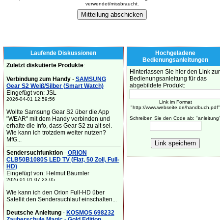
verwendet/missbraucht.
Laufende Diskussionen
Hochgeladene
Bedienungsanleitungen
Zuletzt diskutierte Produkte
:
Hinterlassen Sie hier den Link zur
Bedienungsanleitung für das
Verbindung zum Handy
-
SAMSUNG
abgebildete Produkt:
Gear S2 Weiß/Silber (Smart Watch)
Eingefügt von: JSL
2026-04-01 12:59:56
Link im Format
"http://www.webseite.de/handbuch.pdf"
Wollte Samsung Gear S2 über die App
"WEAR" mit dem Handy verbinden und
Schreiben Sie den Code ab: "anleitung
erhalte die Info, dass Gear S2 zu alt sei.
Wie kann ich trotzdem weiter nutzen?
MfG...
Sendersuchfunktion
-
ORION
CLB50B1080S LED TV (Flat, 50 Zoll, Full-
HD)
Eingefügt von: Helmut Bäumler
2026-01-01 07:23:05
Wie kann ich den Orion Full-HD über
Satellit den Sendersuchlauf einschalten...
Deutsche Anleitung
-
KOSMOS 698232
Zauberschule Magic - Gold Edition