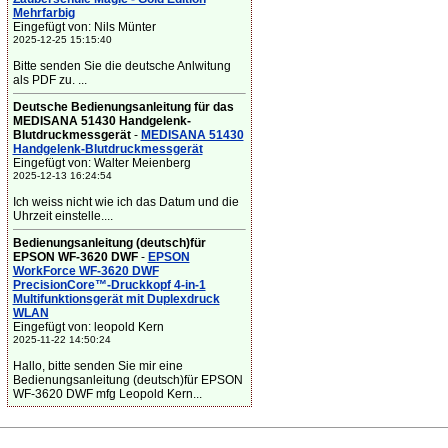
Mehrfarbig
Eingefügt von: Nils Münter
2025-12-25 15:15:40
Bitte senden Sie die deutsche Anlwitung
als PDF zu. ...
Deutsche Bedienungsanleitung für das
MEDISANA 51430 Handgelenk-
Blutdruckmessgerät
-
MEDISANA 51430
Handgelenk-Blutdruckmessgerät
Eingefügt von: Walter Meienberg
2025-12-13 16:24:54
Ich weiss nicht wie ich das Datum und die
Uhrzeit einstelle....
Bedienungsanleitung (deutsch)für
EPSON WF-3620 DWF
-
EPSON
WorkForce WF-3620 DWF
PrecisionCore™-Druckkopf 4-in-1
Multifunktionsgerät mit Duplexdruck
WLAN
Eingefügt von: leopold Kern
2025-11-22 14:50:24
Hallo, bitte senden Sie mir eine
Bedienungsanleitung (deutsch)für EPSON
WF-3620 DWF mfg Leopold Kern...