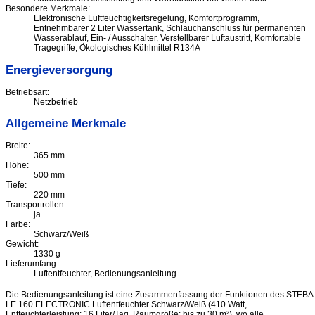
Besondere Merkmale:
Elektronische Luftfeuchtigkeitsregelung, Komfortprogramm,
Entnehmbarer 2 Liter Wassertank, Schlauchanschluss für permanenten
Wasserablauf, Ein- / Ausschalter, Verstellbarer Luftaustritt, Komfortable
Tragegriffe, Ökologisches Kühlmittel R134A
Energieversorgung
Betriebsart:
Netzbetrieb
Allgemeine Merkmale
Breite:
365 mm
Höhe:
500 mm
Tiefe:
220 mm
Transportrollen:
ja
Farbe:
Schwarz/Weiß
Gewicht:
1330 g
Lieferumfang:
Luftentfeuchter, Bedienungsanleitung
Die Bedienungsanleitung ist eine Zusammenfassung der Funktionen des STEBA
LE 160 ELECTRONIC Luftentfeuchter Schwarz/Weiß (410 Watt,
Entfeuchterleistung: 16 Liter/Tag, Raumgröße: bis zu 30 m²), wo alle