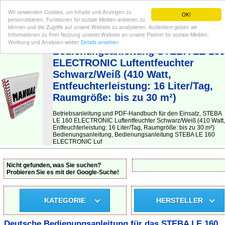
Wir verwenden Cookies, um Inhalte und Anzeigen zu
OK!
personalisieren, Funktionen für soziale Medien anbieten zu
können und die Zugriffe auf unsere Website zu analysieren. Außerdem geben wir
Informationen zu Ihrer Nutzung unserer Website an unsere Partner für soziale Medien,
BEDIENUNGSANLEITUNG
| Hier finden Sie die deutsche Anleitung!
Werbung und Analysen weiter.
Details ansehen
Bedienungsanleitung STEBA LE 160
ELECTRONIC Luftentfeuchter
Schwarz/Weiß (410 Watt,
Entfeuchterleistung: 16 Liter/Tag,
Raumgröße: bis zu 30 m²)
Betriebsanleitung und PDF-Handbuch für den Einsatz, STEBA
LE 160 ELECTRONIC Luftentfeuchter Schwarz/Weiß (410 Watt,
Entfeuchterleistung: 16 Liter/Tag, Raumgröße: bis zu 30 m²)
Bedienungsanleitung, Bedienungsanleitung STEBA LE 160
ELECTRONIC Luf
Nicht gefunden, was Sie suchen?
Probieren Sie es mit der Google-Suche!
KATEGORIE
HERSTELLER
Deutsche Bedienungsanleitung für das STEBA LE 160