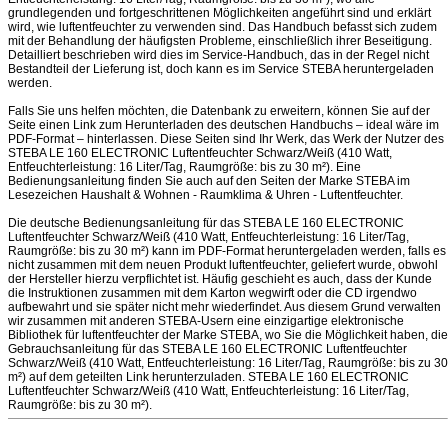
grundlegenden und fortgeschrittenen Möglichkeiten angeführt sind und erklärt
wird, wie luftentfeuchter zu verwenden sind. Das Handbuch befasst sich zudem
mit der Behandlung der häufigsten Probleme, einschließlich ihrer Beseitigung.
Detailliert beschrieben wird dies im Service-Handbuch, das in der Regel nicht
Bestandteil der Lieferung ist, doch kann es im Service STEBA heruntergeladen
werden.
Falls Sie uns helfen möchten, die Datenbank zu erweitern, können Sie auf der
Seite einen Link zum Herunterladen des deutschen Handbuchs – ideal wäre im
PDF-Format – hinterlassen. Diese Seiten sind Ihr Werk, das Werk der Nutzer des
STEBA LE 160 ELECTRONIC Luftentfeuchter Schwarz/Weiß (410 Watt,
Entfeuchterleistung: 16 Liter/Tag, Raumgröße: bis zu 30 m²). Eine
Bedienungsanleitung finden Sie auch auf den Seiten der Marke STEBA im
Lesezeichen Haushalt & Wohnen - Raumklima & Uhren - Luftentfeuchter.
Die deutsche Bedienungsanleitung für das STEBA LE 160 ELECTRONIC
Luftentfeuchter Schwarz/Weiß (410 Watt, Entfeuchterleistung: 16 Liter/Tag,
Raumgröße: bis zu 30 m²) kann im PDF-Format heruntergeladen werden, falls es
nicht zusammen mit dem neuen Produkt luftentfeuchter, geliefert wurde, obwohl
der Hersteller hierzu verpflichtet ist. Häufig geschieht es auch, dass der Kunde
die Instruktionen zusammen mit dem Karton wegwirft oder die CD irgendwo
aufbewahrt und sie später nicht mehr wiederfindet. Aus diesem Grund verwalten
wir zusammen mit anderen STEBA-Usern eine einzigartige elektronische
Bibliothek für luftentfeuchter der Marke STEBA, wo Sie die Möglichkeit haben, die
Gebrauchsanleitung für das STEBA LE 160 ELECTRONIC Luftentfeuchter
Schwarz/Weiß (410 Watt, Entfeuchterleistung: 16 Liter/Tag, Raumgröße: bis zu 30
m²) auf dem geteilten Link herunterzuladen. STEBA LE 160 ELECTRONIC
Luftentfeuchter Schwarz/Weiß (410 Watt, Entfeuchterleistung: 16 Liter/Tag,
Raumgröße: bis zu 30 m²).