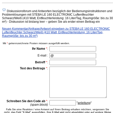
Diskussionsforum und Antworten bezüglich der Bedienungsinstruktionen und
Problemlösungen mit STEBA LE 160 ELECTRONIC Luftentfeuchter
Schwarz/Weiß (410 Watt, Entfeuchterleistung: 16 Liter/Tag, Raumgröße: bis zu 30
m²) - Diskussion ist bislang leer – geben Sie als erster einen Beitrag ein
Neuen Kommentar/Anfrage/Antwort eingeben zu STEBA LE 160 ELECTRONIC
Luftentfeuchter Schwarz/Weiß (410 Watt, Entfeuchterleistung: 16 Liter/Tag,
Raumgröße: bis zu 30 m²)
Mit
*
gekennzeichnete Posten müssen ausgefüllt werden.
Ihr Name
*
:
E-mail :
Betreff
*
:
Text des Beitrags
*
:
Schreiben Sie den Code ab
*
:
"
anleitung
"
(spam block)
Falls Sie eine Reaktion / eine Antwort auf Ihren Beitrag erhalten möchten, vergessen Sie
nicht, das Feld "E-Mail" auszufüllen. Ihre E-Mail wird nicht abgebildet oder auf andere Weise