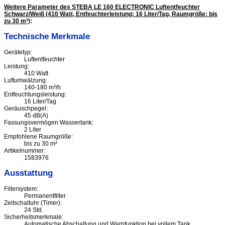
Weitere Parameter des STEBA LE 160 ELECTRONIC Luftentfeuchter
Schwarz/Weiß (410 Watt, Entfeuchterleistung: 16 Liter/Tag, Raumgröße: bis
zu 30 m²)
:
Technische Merkmale
Gerätetyp:
Luftentfeuchter
Leistung:
410 Watt
Luftumwälzung:
140-180 m³/h
Entfeuchtungsleistung:
16 Liter/Tag
Geräuschpegel:
45 dB(A)
Fassungsvermögen Wassertank:
2 Liter
Empfohlene Raumgröße:
bis zu 30 m²
Artikelnummer:
1583976
Ausstattung
Filtersystem:
Permanentfilter
Zeitschaltuhr (Timer):
24 Std.
Sicherheitsmerkmale:
Automatische Abschaltung und Warnfunktion bei vollem Tank