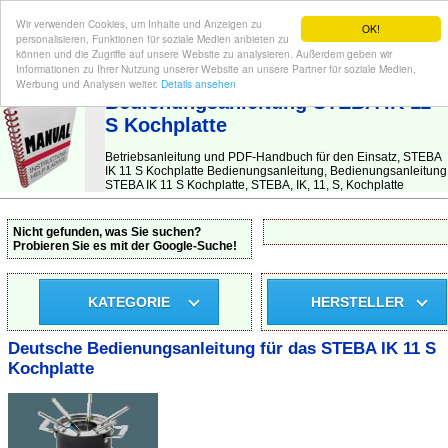
Wir verwenden Cookies, um Inhalte und Anzeigen zu
OK!
personalisieren, Funktionen für soziale Medien anbieten zu
können und die Zugriffe auf unsere Website zu analysieren. Außerdem geben wir
Informationen zu Ihrer Nutzung unserer Website an unsere Partner für soziale Medien,
BEDIENUNGSANLEITUNG
| Hier finden Sie die deutsche Anleitung!
Werbung und Analysen weiter.
Details ansehen
Bedienungsanleitung STEBA IK 11
S Kochplatte
Betriebsanleitung und PDF-Handbuch für den Einsatz, STEBA
IK 11 S Kochplatte Bedienungsanleitung, Bedienungsanleitung
STEBA IK 11 S Kochplatte, STEBA, IK, 11, S, Kochplatte
Nicht gefunden, was Sie suchen?
Probieren Sie es mit der Google-Suche!
KATEGORIE
HERSTELLER
Deutsche Bedienungsanleitung für das STEBA IK 11 S
Kochplatte