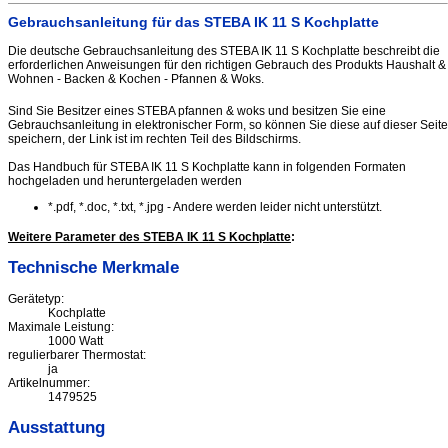
Gebrauchsanleitung für das STEBA IK 11 S Kochplatte
Die deutsche Gebrauchsanleitung des STEBA IK 11 S Kochplatte beschreibt die
erforderlichen Anweisungen für den richtigen Gebrauch des Produkts Haushalt &
Wohnen - Backen & Kochen - Pfannen & Woks.
Sind Sie Besitzer eines STEBA pfannen & woks und besitzen Sie eine
Gebrauchsanleitung in elektronischer Form, so können Sie diese auf dieser Seite
speichern, der Link ist im rechten Teil des Bildschirms.
Das Handbuch für STEBA IK 11 S Kochplatte kann in folgenden Formaten
hochgeladen und heruntergeladen werden
*.pdf, *.doc, *.txt, *.jpg - Andere werden leider nicht unterstützt.
Weitere Parameter des STEBA IK 11 S Kochplatte
:
Technische Merkmale
Gerätetyp:
Kochplatte
Maximale Leistung:
1000 Watt
regulierbarer Thermostat:
ja
Artikelnummer:
1479525
Ausstattung