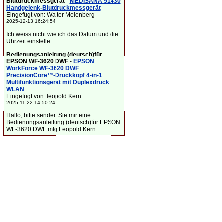
Blutdruckmessgerät
-
MEDISANA 51430
Handgelenk-Blutdruckmessgerät
Eingefügt von: Walter Meienberg
2025-12-13 16:24:54
Ich weiss nicht wie ich das Datum und die
Uhrzeit einstelle....
Bedienungsanleitung (deutsch)für
EPSON WF-3620 DWF
-
EPSON
WorkForce WF-3620 DWF
PrecisionCore™-Druckkopf 4-in-1
Multifunktionsgerät mit Duplexdruck
WLAN
Eingefügt von: leopold Kern
2025-11-22 14:50:24
Hallo, bitte senden Sie mir eine
Bedienungsanleitung (deutsch)für EPSON
WF-3620 DWF mfg Leopold Kern...