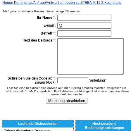
Neuen Kommentar/Anfrage/Antwort eingeben zu STEBA IK 11 S Kochplatte
Mit
*
gekennzeichnete Posten müssen ausgefüllt werden.
Ihr Name
*
:
E-mail :
Betreff
*
:
Text des Beitrags
*
:
Schreiben Sie den Code ab
*
:
"
anleitung
"
(spam block)
Falls Sie eine Reaktion / eine Antwort auf Ihren Beitrag erhalten möchten, vergessen Sie
nicht, das Feld "E-Mail" auszufüllen. Ihre E-Mail wird nicht abgebildet oder auf andere Weise
verwendet/missbraucht.
Laufende Diskussionen
Hochgeladene
Bedienungsanleitungen