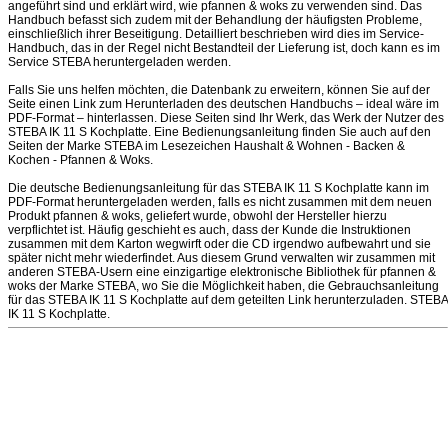
angeführt sind und erklärt wird, wie pfannen & woks zu verwenden sind. Das
Handbuch befasst sich zudem mit der Behandlung der häufigsten Probleme,
einschließlich ihrer Beseitigung. Detailliert beschrieben wird dies im Service-
Handbuch, das in der Regel nicht Bestandteil der Lieferung ist, doch kann es im
Service STEBA heruntergeladen werden.
Falls Sie uns helfen möchten, die Datenbank zu erweitern, können Sie auf der
Seite einen Link zum Herunterladen des deutschen Handbuchs – ideal wäre im
PDF-Format – hinterlassen. Diese Seiten sind Ihr Werk, das Werk der Nutzer des
STEBA IK 11 S Kochplatte. Eine Bedienungsanleitung finden Sie auch auf den
Seiten der Marke STEBA im Lesezeichen Haushalt & Wohnen - Backen &
Kochen - Pfannen & Woks.
Die deutsche Bedienungsanleitung für das STEBA IK 11 S Kochplatte kann im
PDF-Format heruntergeladen werden, falls es nicht zusammen mit dem neuen
Produkt pfannen & woks, geliefert wurde, obwohl der Hersteller hierzu
verpflichtet ist. Häufig geschieht es auch, dass der Kunde die Instruktionen
zusammen mit dem Karton wegwirft oder die CD irgendwo aufbewahrt und sie
später nicht mehr wiederfindet. Aus diesem Grund verwalten wir zusammen mit
anderen STEBA-Usern eine einzigartige elektronische Bibliothek für pfannen &
woks der Marke STEBA, wo Sie die Möglichkeit haben, die Gebrauchsanleitung
für das STEBA IK 11 S Kochplatte auf dem geteilten Link herunterzuladen. STEBA
IK 11 S Kochplatte.