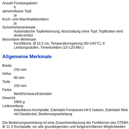
Anzahl Fonduegabeln:
6
abnehmbarer Topf:
ja
Koch- und Warmhaltefunktion:
ja
Sicherheitsmerkmale:
Automatische Topferkennung, Abschaltung ohne Topf, Topfboden wird
direkt erhitzt
Besondere Merkmale:
Kochfläche: Ø 16,5 cm, Temperaturregelung (60-240°C), 6
Leistungsstufen, Timerfunktion (10-120 Min.)
Allgemeine Merkmale
Breite:
250 mm
Höhe:
80 mm
Tiefe:
250 mm
Farbe:
Weiß/Schwarz/Edelstahl
Gewicht:
5800 g
Lieferumfang:
Indurktions-Kochplatte, Edelstahl Fondueset mit 6 Gabeln, Edelstahl Wok
mit Glasdeckel, Bedienungsanleitung
Die Bedienungsanleitung ist eine Zusammenfassung der Funktionen des STEBA
IK 11 S Kochplatte, wo alle grundlegenden und fortgeschrittenen Möglichkeiten