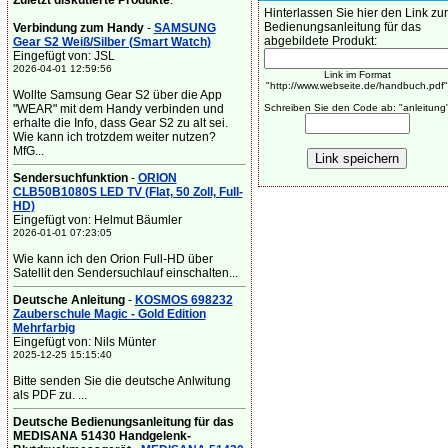
Zuletzt diskutierte Produkte
:
Hinterlassen Sie hier den Link zur
Bedienungsanleitung für das
Verbindung zum Handy
-
SAMSUNG
abgebildete Produkt:
Gear S2 Weiß/Silber (Smart Watch)
Eingefügt von: JSL
2026-04-01 12:59:56
Link im Format
"http://www.webseite.de/handbuch.pdf"
Wollte Samsung Gear S2 über die App
"WEAR" mit dem Handy verbinden und
Schreiben Sie den Code ab: "anleitung
erhalte die Info, dass Gear S2 zu alt sei.
Wie kann ich trotzdem weiter nutzen?
MfG...
Sendersuchfunktion
-
ORION
CLB50B1080S LED TV (Flat, 50 Zoll, Full-
HD)
Eingefügt von: Helmut Bäumler
2026-01-01 07:23:05
Wie kann ich den Orion Full-HD über
Satellit den Sendersuchlauf einschalten...
Deutsche Anleitung
-
KOSMOS 698232
Zauberschule Magic - Gold Edition
Mehrfarbig
Eingefügt von: Nils Münter
2025-12-25 15:15:40
Bitte senden Sie die deutsche Anlwitung
als PDF zu. ...
Deutsche Bedienungsanleitung für das
MEDISANA 51430 Handgelenk-