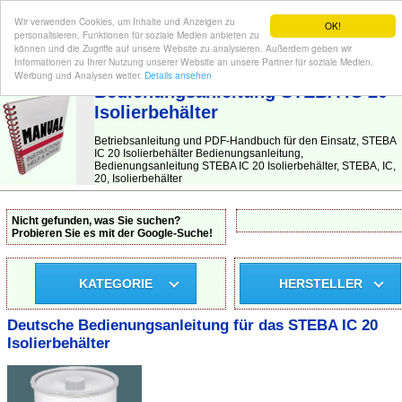
Wir verwenden Cookies, um Inhalte und Anzeigen zu
OK!
personalisieren, Funktionen für soziale Medien anbieten zu
können und die Zugriffe auf unsere Website zu analysieren. Außerdem geben wir
Informationen zu Ihrer Nutzung unserer Website an unsere Partner für soziale Medien,
BEDIENUNGSANLEITUNG
| Hier finden Sie die deutsche Anleitung!
Werbung und Analysen weiter.
Details ansehen
Bedienungsanleitung STEBA IC 20
Isolierbehälter
Betriebsanleitung und PDF-Handbuch für den Einsatz, STEBA
IC 20 Isolierbehälter Bedienungsanleitung,
Bedienungsanleitung STEBA IC 20 Isolierbehälter, STEBA, IC,
20, Isolierbehälter
Nicht gefunden, was Sie suchen?
Probieren Sie es mit der Google-Suche!
KATEGORIE
HERSTELLER
Deutsche Bedienungsanleitung für das STEBA IC 20
Isolierbehälter