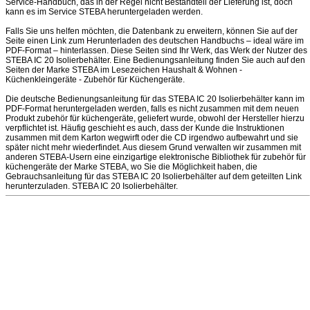
Service-Handbuch, das in der Regel nicht Bestandteil der Lieferung ist, doch
kann es im Service STEBA heruntergeladen werden.
Falls Sie uns helfen möchten, die Datenbank zu erweitern, können Sie auf der
Seite einen Link zum Herunterladen des deutschen Handbuchs – ideal wäre im
PDF-Format – hinterlassen. Diese Seiten sind Ihr Werk, das Werk der Nutzer des
STEBA IC 20 Isolierbehälter. Eine Bedienungsanleitung finden Sie auch auf den
Seiten der Marke STEBA im Lesezeichen Haushalt & Wohnen -
Küchenkleingeräte - Zubehör für Küchengeräte.
Die deutsche Bedienungsanleitung für das STEBA IC 20 Isolierbehälter kann im
PDF-Format heruntergeladen werden, falls es nicht zusammen mit dem neuen
Produkt zubehör für küchengeräte, geliefert wurde, obwohl der Hersteller hierzu
verpflichtet ist. Häufig geschieht es auch, dass der Kunde die Instruktionen
zusammen mit dem Karton wegwirft oder die CD irgendwo aufbewahrt und sie
später nicht mehr wiederfindet. Aus diesem Grund verwalten wir zusammen mit
anderen STEBA-Usern eine einzigartige elektronische Bibliothek für zubehör für
küchengeräte der Marke STEBA, wo Sie die Möglichkeit haben, die
Gebrauchsanleitung für das STEBA IC 20 Isolierbehälter auf dem geteilten Link
herunterzuladen. STEBA IC 20 Isolierbehälter.