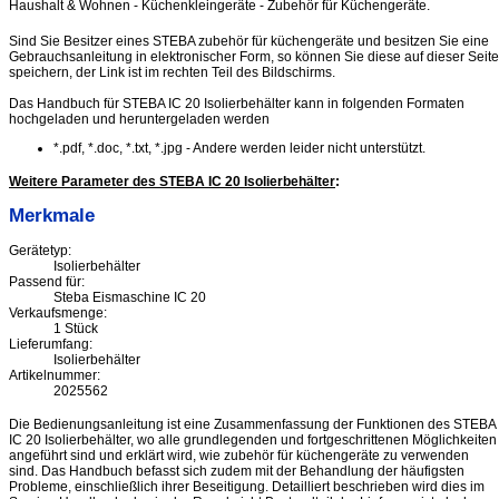
Haushalt & Wohnen - Küchenkleingeräte - Zubehör für Küchengeräte.
Sind Sie Besitzer eines STEBA zubehör für küchengeräte und besitzen Sie eine
Gebrauchsanleitung in elektronischer Form, so können Sie diese auf dieser Seite
speichern, der Link ist im rechten Teil des Bildschirms.
Das Handbuch für STEBA IC 20 Isolierbehälter kann in folgenden Formaten
hochgeladen und heruntergeladen werden
*.pdf, *.doc, *.txt, *.jpg - Andere werden leider nicht unterstützt.
Weitere Parameter des STEBA IC 20 Isolierbehälter
:
Merkmale
Gerätetyp:
Isolierbehälter
Passend für:
Steba Eismaschine IC 20
Verkaufsmenge:
1 Stück
Lieferumfang:
Isolierbehälter
Artikelnummer:
2025562
Die Bedienungsanleitung ist eine Zusammenfassung der Funktionen des STEBA
IC 20 Isolierbehälter, wo alle grundlegenden und fortgeschrittenen Möglichkeiten
angeführt sind und erklärt wird, wie zubehör für küchengeräte zu verwenden
sind. Das Handbuch befasst sich zudem mit der Behandlung der häufigsten
Probleme, einschließlich ihrer Beseitigung. Detailliert beschrieben wird dies im