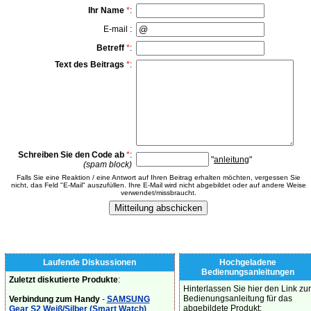
Ihr Name
*
:
E-mail :
Betreff
*
:
Text des Beitrags
*
:
Schreiben Sie den Code ab
*
:
"
anleitung
"
(spam block)
Falls Sie eine Reaktion / eine Antwort auf Ihren Beitrag erhalten möchten, vergessen Sie
nicht, das Feld "E-Mail" auszufüllen. Ihre E-Mail wird nicht abgebildet oder auf andere Weise
verwendet/missbraucht.
Laufende Diskussionen
Hochgeladene
Bedienungsanleitungen
Zuletzt diskutierte Produkte
:
Hinterlassen Sie hier den Link zur
Bedienungsanleitung für das
Verbindung zum Handy
-
SAMSUNG
abgebildete Produkt:
Gear S2 Weiß/Silber (Smart Watch)