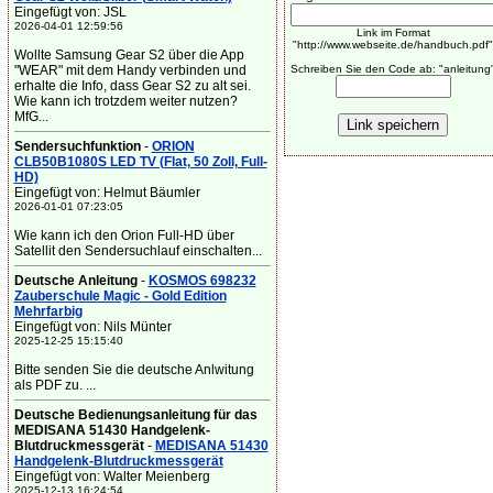
Eingefügt von: JSL
2026-04-01 12:59:56
Link im Format
"http://www.webseite.de/handbuch.pdf"
Wollte Samsung Gear S2 über die App
"WEAR" mit dem Handy verbinden und
Schreiben Sie den Code ab: "anleitung
erhalte die Info, dass Gear S2 zu alt sei.
Wie kann ich trotzdem weiter nutzen?
MfG...
Sendersuchfunktion
-
ORION
CLB50B1080S LED TV (Flat, 50 Zoll, Full-
HD)
Eingefügt von: Helmut Bäumler
2026-01-01 07:23:05
Wie kann ich den Orion Full-HD über
Satellit den Sendersuchlauf einschalten...
Deutsche Anleitung
-
KOSMOS 698232
Zauberschule Magic - Gold Edition
Mehrfarbig
Eingefügt von: Nils Münter
2025-12-25 15:15:40
Bitte senden Sie die deutsche Anlwitung
als PDF zu. ...
Deutsche Bedienungsanleitung für das
MEDISANA 51430 Handgelenk-
Blutdruckmessgerät
-
MEDISANA 51430
Handgelenk-Blutdruckmessgerät
Eingefügt von: Walter Meienberg
2025-12-13 16:24:54