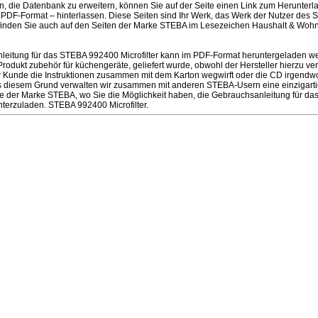
en, die Datenbank zu erweitern, können Sie auf der Seite einen Link zum Herunter
PDF-Format – hinterlassen. Diese Seiten sind Ihr Werk, das Werk der Nutzer des S
finden Sie auch auf den Seiten der Marke STEBA im Lesezeichen Haushalt & Wohn
eitung für das STEBA 992400 Microfilter kann im PDF-Format heruntergeladen werd
ukt zubehör für küchengeräte, geliefert wurde, obwohl der Hersteller hierzu verpfl
r Kunde die Instruktionen zusammen mit dem Karton wegwirft oder die CD irgendwo
us diesem Grund verwalten wir zusammen mit anderen STEBA-Usern eine einzigartig
te der Marke STEBA, wo Sie die Möglichkeit haben, die Gebrauchsanleitung für da
nterzuladen. STEBA 992400 Microfilter.