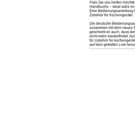
Falls Sie uns helfen möcht
Handbuchs – ideal wäre im 
Eine Bedienungsanleitung 
Zubehör für Küchengeräte.
Die deutsche Bedienungsanl
zusammen mit dem neuen Prod
geschieht es auch, dass de
nicht mehr wiederfindet. A
für zubehör für küchengerä
auf dem geteilten Link heru