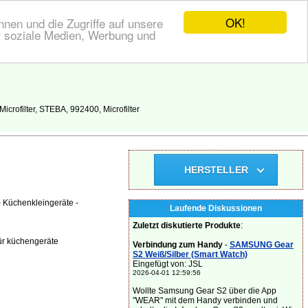
OK!
nen und die Zugriffe auf unsere
r soziale Medien, Werbung und
rofilter, STEBA, 992400, Microfilter
HERSTELLER
 Küchenkleingeräte -
Laufende Diskussionen
Zuletzt diskutierte Produkte
:
ür küchengeräte
Verbindung zum Handy
-
SAMSUNG Gear
S2 Weiß/Silber (Smart Watch)
Eingefügt von: JSL
2026-04-01 12:59:56
Wollte Samsung Gear S2 über die App
"WEAR" mit dem Handy verbinden und