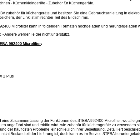
hnen - Küchenkleingeräte - Zubehör für Küchengeräte.
EBA zubehör für küchengeräte und besitzen Sie eine Gebrauchsanleitung in elektr
peichern, der Link ist im rechten Teil des Bildschirms.
2400 Microfilter kann in folgenden Formaten hochgeladen und heruntergeladen 
.jpg - Andere werden leider nicht unterstützt.
EBA 992400 Microfilter
:
X 2 Plus
t eine Zusammenfassung der Funktionen des STEBA 992400 Microfilter, wo alle 
iten angeführt sind und erklärt wird, wie zubehör für küchengeräte zu verwenden 
ng der häufigsten Probleme, einschließlich ihrer Beseitigung. Detailliert beschrie
 nicht Bestandteil der Lieferung ist, doch kann es im Service STEBA heruntergela