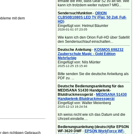
erhalte die Info, dass Gear S2 zu alt sei. Wie
kann ich trotzdem weiter nutzen? MfG...
Sendersuchfunktion
-
ORION
CLB50B1080S LED TV (Flat, 50 Zoll, Full-
robleme mit dem
HD)
Eingefügt von: Helmut Bäumler
2026-01-01 07:23:05
Wie kann ich den Orion Full-HD über Satellit
den Sendersuchlauf einschalten...
Deutsche Anleitung
-
KOSMOS 698232
Zauberschule Magic - Gold Edition
Mehrfarbig
Eingefügt von: Nils Münter
2025-12-25 15:15:40
Bitte senden Sie die deutsche Anlwitung als
PDF zu. ...
Deutsche Bedienungsanleitung für das
MEDISANA 51430 Handgelenk-
Blutdruckmessgerät
-
MEDISANA 51430
Handgelenk-Blutdruckmessgerät
Eingefügt von: Walter Meienberg
2025-12-13 16:24:54
Ich weiss nicht wie ich das Datum und die
Uhrzeit einstelle....
Bedienungsanleitung (deutsch)für EPSON
WF-3620 DWF
-
EPSON WorkForce WF-
r den richtigen Gebrauch