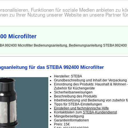
onalisieren, Funktionen für soziale Medien anbieten zu kön
nen zu Ihrer Nutzung unserer Website an unsere Partner fü
0 Microfilter
A 992400 Microfilter Bedienungsanleitung, Bedienungsanleitung STEBA 992400 Mic
gsanleitung für das STEBA 992400 Microfilter
Hersteller: STEBA
Grundbeschreibung und Inhalt der Verpackung
Einordnung des Produkts: Haushalt & Wohnen -
Zubehör für Küchengeräte
Sicherheitsanweisungen
Beschreibung des Produkts
Inbetriebsetzung und Bedienung von zubehör f
Tipps für STEBA-Einstellungen
Einstellen und fachmännische Hilfe
Kontaktdaten zum
STEBA-Kundendienst
Mängelbeseitigung
Garantieinformationen
Preis: 15€