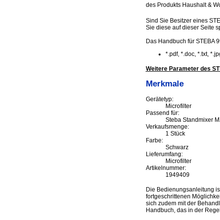
des Produkts Haushalt & Wo
Sind Sie Besitzer eines ST
Sie diese auf dieser Seite s
Das Handbuch für STEBA 99
*.pdf, *.doc, *.txt, *
Weitere Parameter des ST
Merkmale
Gerätetyp:
Microfilter
Passend für:
Steba Standmixer M
Verkaufsmenge:
1 Stück
Farbe:
Schwarz
Lieferumfang:
Microfilter
Artikelnummer:
1949409
Die Bedienungsanleitung is
fortgeschrittenen Möglichke
sich zudem mit der Behandlu
Handbuch, das in der Regel