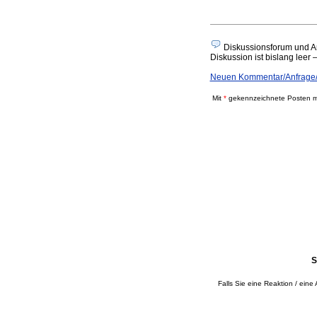
Diskussionsforum und An
Diskussion ist bislang leer 
Neuen Kommentar/Anfrage/A
Mit
*
gekennzeichnete Posten mü
S
Falls Sie eine Reaktion / eine