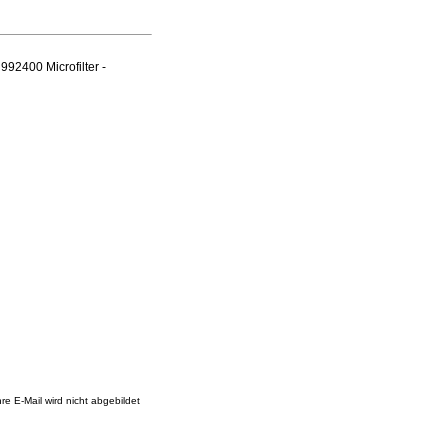
92400 Microfilter -
re E-Mail wird nicht abgebildet