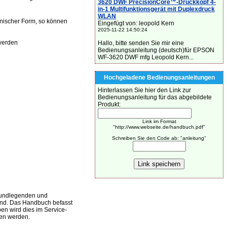
3620 DWF PrecisionCore™-Druckkopf 4-
in-1 Multifunktionsgerät mit Duplexdruck
WLAN
onischer Form, so können
Eingefügt von: leopold Kern
2025-11-22 14:50:24
werden
Hallo, bitte senden Sie mir eine
Bedienungsanleitung (deutsch)für EPSON
WF-3620 DWF mfg Leopold Kern...
Hochgeladene Bedienungsanleitungen
Hinterlassen Sie hier den Link zur
Bedienungsanleitung für das abgebildete
Produkt:
Link im Format
"http://www.webseite.de/handbuch.pdf"
Schreiben Sie den Code ab: "anleitung"
grundlegenden und
sind. Das Handbuch befasst
ben wird dies im Service-
den werden.