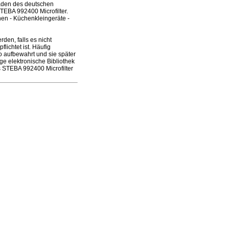
laden des deutschen
TEBA 992400 Microfilter.
en - Küchenkleingeräte -
en, falls es nicht
ichtet ist. Häufig
 aufbewahrt und sie später
e elektronische Bibliothek
s STEBA 992400 Microfilter