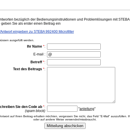
tworten bezüglich der Bedienungsinstruktionen und Problemlösungen mit STEBA 9
– geben Sie als erster einen Beitrag ein
ntwort eingeben zu STEBA 992400 Microfilter
ssen ausgefüllt werden.
Ihr Name
*
:
E-mail :
Betreff
*
:
Text des Beitrags
*
:
chreiben Sie den Code ab
*
:
"
anleitung
"
(spam block)
 Antwort auf Ihren Beitrag erhalten möchten, vergessen Sie nicht, das Feld "E-Mail" auszufüllen. Ih
oder auf andere Weise verwendet/missbraucht.