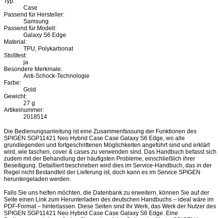
Typ:
Case
Passend für Hersteller:
Samsung
Passend für Modell:
Galaxy S6 Edge
Material:
TPU, Polykarbonat
Stoßfest:
ja
Besondere Merkmale:
Anti-Schock-Technologie
Farbe:
Gold
Gewicht:
27 g
Artikelnummer:
2018514
Die Bedienungsanleitung ist eine Zusammenfassung der Funktionen des
SPIGEN SGP11421 Neo Hybrid Case Case Galaxy S6 Edge, wo alle
grundlegenden und fortgeschrittenen Möglichkeiten angeführt sind und erklärt
wird, wie taschen, cover & cases zu verwenden sind. Das Handbuch befasst sich
zudem mit der Behandlung der häufigsten Probleme, einschließlich ihrer
Beseitigung. Detailliert beschrieben wird dies im Service-Handbuch, das in der
Regel nicht Bestandteil der Lieferung ist, doch kann es im Service SPIGEN
heruntergeladen werden.
Falls Sie uns helfen möchten, die Datenbank zu erweitern, können Sie auf der
Seite einen Link zum Herunterladen des deutschen Handbuchs – ideal wäre im
PDF-Format – hinterlassen. Diese Seiten sind Ihr Werk, das Werk der Nutzer des
SPIGEN SGP11421 Neo Hybrid Case Case Galaxy S6 Edge. Eine