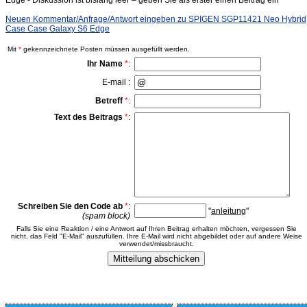
Edge - Diskussion ist bislang leer – geben Sie als erster einen Beitrag ein
Neuen Kommentar/Anfrage/Antwort eingeben zu SPIGEN SGP11421 Neo Hybrid
Case Case Galaxy S6 Edge
Mit
*
gekennzeichnete Posten müssen ausgefüllt werden.
Ihr Name
*
:
E-mail :
Betreff
*
:
Text des Beitrags
*
:
Schreiben Sie den Code ab
*
:
"
anleitung
"
(spam block)
Falls Sie eine Reaktion / eine Antwort auf Ihren Beitrag erhalten möchten, vergessen Sie
nicht, das Feld "E-Mail" auszufüllen. Ihre E-Mail wird nicht abgebildet oder auf andere Weise
verwendet/missbraucht.