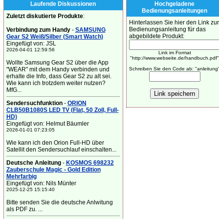
Laufende Diskussionen
Hochgeladene
Bedienungsanleitungen
Zuletzt diskutierte Produkte
:
Hinterlassen Sie hier den Link zur
Bedienungsanleitung für das
Verbindung zum Handy
-
SAMSUNG
abgebildete Produkt:
Gear S2 Weiß/Silber (Smart Watch)
Eingefügt von: JSL
2026-04-01 12:59:56
Link im Format
"http://www.webseite.de/handbuch.pdf"
Wollte Samsung Gear S2 über die App
"WEAR" mit dem Handy verbinden und
Schreiben Sie den Code ab: "anleitung
erhalte die Info, dass Gear S2 zu alt sei.
Wie kann ich trotzdem weiter nutzen?
MfG...
Sendersuchfunktion
-
ORION
CLB50B1080S LED TV (Flat, 50 Zoll, Full-
HD)
Eingefügt von: Helmut Bäumler
2026-01-01 07:23:05
Wie kann ich den Orion Full-HD über
Satellit den Sendersuchlauf einschalten...
Deutsche Anleitung
-
KOSMOS 698232
Zauberschule Magic - Gold Edition
Mehrfarbig
Eingefügt von: Nils Münter
2025-12-25 15:15:40
Bitte senden Sie die deutsche Anlwitung
als PDF zu. ...