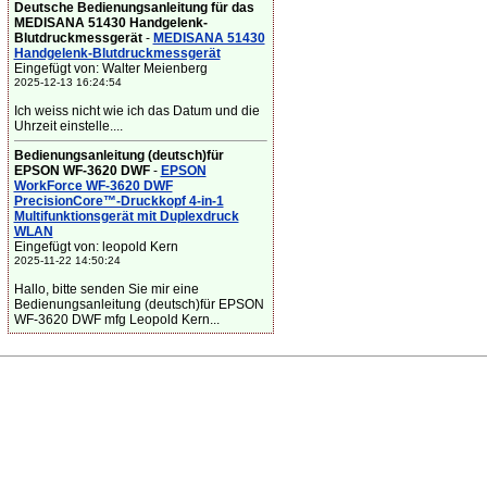
Deutsche Bedienungsanleitung für das
MEDISANA 51430 Handgelenk-
Blutdruckmessgerät
-
MEDISANA 51430
Handgelenk-Blutdruckmessgerät
Eingefügt von: Walter Meienberg
2025-12-13 16:24:54
Ich weiss nicht wie ich das Datum und die
Uhrzeit einstelle....
Bedienungsanleitung (deutsch)für
EPSON WF-3620 DWF
-
EPSON
WorkForce WF-3620 DWF
PrecisionCore™-Druckkopf 4-in-1
Multifunktionsgerät mit Duplexdruck
WLAN
Eingefügt von: leopold Kern
2025-11-22 14:50:24
Hallo, bitte senden Sie mir eine
Bedienungsanleitung (deutsch)für EPSON
WF-3620 DWF mfg Leopold Kern...