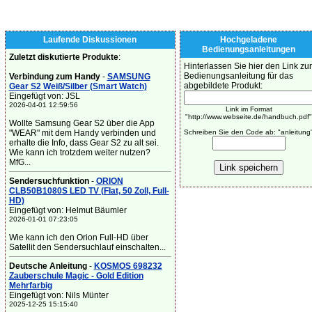
Laufende Diskussionen
Hochgeladene
Bedienungsanleitungen
Zuletzt diskutierte Produkte
:
Hinterlassen Sie hier den Link zur
Bedienungsanleitung für das
Verbindung zum Handy
-
SAMSUNG
abgebildete Produkt:
Gear S2 Weiß/Silber (Smart Watch)
Eingefügt von: JSL
2026-04-01 12:59:56
Link im Format
"http://www.webseite.de/handbuch.pdf"
Wollte Samsung Gear S2 über die App
"WEAR" mit dem Handy verbinden und
Schreiben Sie den Code ab: "anleitung
erhalte die Info, dass Gear S2 zu alt sei.
Wie kann ich trotzdem weiter nutzen?
MfG...
Sendersuchfunktion
-
ORION
CLB50B1080S LED TV (Flat, 50 Zoll, Full-
HD)
Eingefügt von: Helmut Bäumler
2026-01-01 07:23:05
Wie kann ich den Orion Full-HD über
Satellit den Sendersuchlauf einschalten...
Deutsche Anleitung
-
KOSMOS 698232
Zauberschule Magic - Gold Edition
Mehrfarbig
Eingefügt von: Nils Münter
2025-12-25 15:15:40