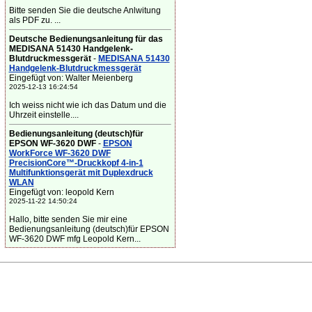
Bitte senden Sie die deutsche Anlwitung
als PDF zu. ...
Deutsche Bedienungsanleitung für das
MEDISANA 51430 Handgelenk-
Blutdruckmessgerät
-
MEDISANA 51430
Handgelenk-Blutdruckmessgerät
Eingefügt von: Walter Meienberg
2025-12-13 16:24:54
Ich weiss nicht wie ich das Datum und die
Uhrzeit einstelle....
Bedienungsanleitung (deutsch)für
EPSON WF-3620 DWF
-
EPSON
WorkForce WF-3620 DWF
PrecisionCore™-Druckkopf 4-in-1
Multifunktionsgerät mit Duplexdruck
WLAN
Eingefügt von: leopold Kern
2025-11-22 14:50:24
Hallo, bitte senden Sie mir eine
Bedienungsanleitung (deutsch)für EPSON
WF-3620 DWF mfg Leopold Kern...