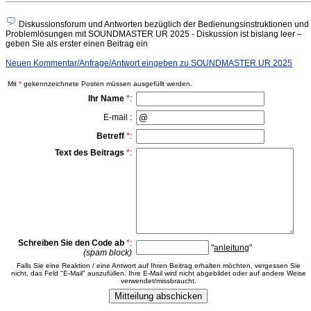
Diskussionsforum und Antworten bezüglich der Bedienungsinstruktionen und
Problemlösungen mit SOUNDMASTER UR 2025 - Diskussion ist bislang leer –
geben Sie als erster einen Beitrag ein
Neuen Kommentar/Anfrage/Antwort eingeben zu SOUNDMASTER UR 2025
Mit
*
gekennzeichnete Posten müssen ausgefüllt werden.
Ihr Name
*
:
E-mail :
Betreff
*
:
Text des Beitrags
*
:
Schreiben Sie den Code ab
*
:
"
anleitung
"
(spam block)
Falls Sie eine Reaktion / eine Antwort auf Ihren Beitrag erhalten möchten, vergessen Sie
nicht, das Feld "E-Mail" auszufüllen. Ihre E-Mail wird nicht abgebildet oder auf andere Weise
verwendet/missbraucht.