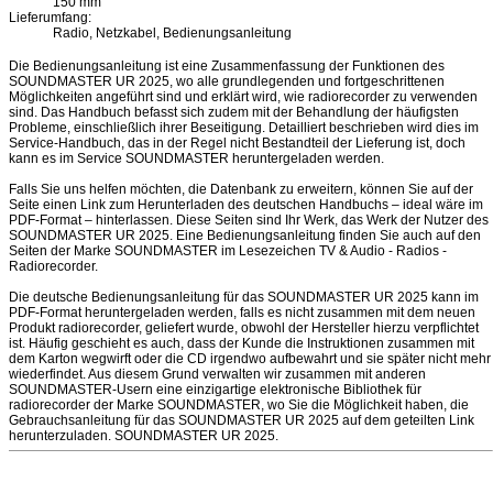
150 mm
Lieferumfang:
Radio, Netzkabel, Bedienungsanleitung
Die Bedienungsanleitung ist eine Zusammenfassung der Funktionen des
SOUNDMASTER UR 2025, wo alle grundlegenden und fortgeschrittenen
Möglichkeiten angeführt sind und erklärt wird, wie radiorecorder zu verwenden
sind. Das Handbuch befasst sich zudem mit der Behandlung der häufigsten
Probleme, einschließlich ihrer Beseitigung. Detailliert beschrieben wird dies im
Service-Handbuch, das in der Regel nicht Bestandteil der Lieferung ist, doch
kann es im Service SOUNDMASTER heruntergeladen werden.
Falls Sie uns helfen möchten, die Datenbank zu erweitern, können Sie auf der
Seite einen Link zum Herunterladen des deutschen Handbuchs – ideal wäre im
PDF-Format – hinterlassen. Diese Seiten sind Ihr Werk, das Werk der Nutzer des
SOUNDMASTER UR 2025. Eine Bedienungsanleitung finden Sie auch auf den
Seiten der Marke SOUNDMASTER im Lesezeichen TV & Audio - Radios -
Radiorecorder.
Die deutsche Bedienungsanleitung für das SOUNDMASTER UR 2025 kann im
PDF-Format heruntergeladen werden, falls es nicht zusammen mit dem neuen
Produkt radiorecorder, geliefert wurde, obwohl der Hersteller hierzu verpflichtet
ist. Häufig geschieht es auch, dass der Kunde die Instruktionen zusammen mit
dem Karton wegwirft oder die CD irgendwo aufbewahrt und sie später nicht mehr
wiederfindet. Aus diesem Grund verwalten wir zusammen mit anderen
SOUNDMASTER-Usern eine einzigartige elektronische Bibliothek für
radiorecorder der Marke SOUNDMASTER, wo Sie die Möglichkeit haben, die
Gebrauchsanleitung für das SOUNDMASTER UR 2025 auf dem geteilten Link
herunterzuladen. SOUNDMASTER UR 2025.