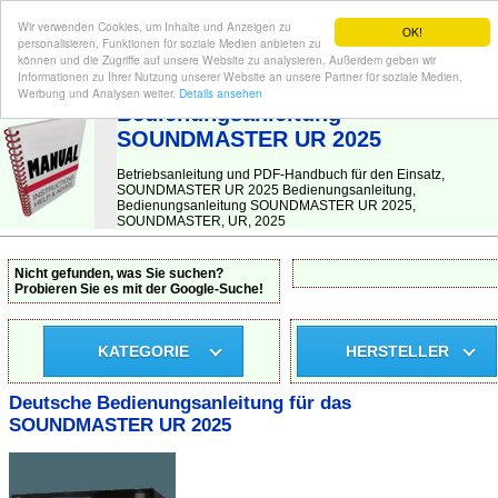
Wir verwenden Cookies, um Inhalte und Anzeigen zu
OK!
personalisieren, Funktionen für soziale Medien anbieten zu
können und die Zugriffe auf unsere Website zu analysieren. Außerdem geben wir
Informationen zu Ihrer Nutzung unserer Website an unsere Partner für soziale Medien,
BEDIENUNGSANLEITUNG
| Hier finden Sie die deutsche Anleitung!
Werbung und Analysen weiter.
Details ansehen
Bedienungsanleitung
SOUNDMASTER UR 2025
Betriebsanleitung und PDF-Handbuch für den Einsatz,
SOUNDMASTER UR 2025 Bedienungsanleitung,
Bedienungsanleitung SOUNDMASTER UR 2025,
SOUNDMASTER, UR, 2025
Nicht gefunden, was Sie suchen?
Probieren Sie es mit der Google-Suche!
KATEGORIE
HERSTELLER
Deutsche Bedienungsanleitung für das
SOUNDMASTER UR 2025