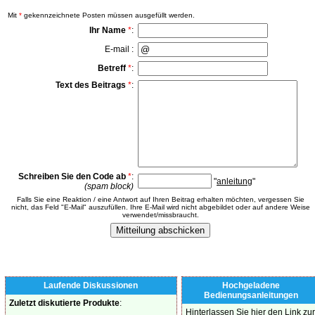
Mit
*
gekennzeichnete Posten müssen ausgefüllt werden.
Ihr Name
*
:
E-mail :
Betreff
*
:
Text des Beitrags
*
:
Schreiben Sie den Code ab
*
:
"
anleitung
"
(spam block)
Falls Sie eine Reaktion / eine Antwort auf Ihren Beitrag erhalten möchten, vergessen Sie
nicht, das Feld "E-Mail" auszufüllen. Ihre E-Mail wird nicht abgebildet oder auf andere Weise
verwendet/missbraucht.
Laufende Diskussionen
Hochgeladene
Bedienungsanleitungen
Zuletzt diskutierte Produkte
:
Hinterlassen Sie hier den Link zur