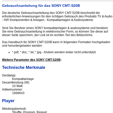
Gebrauchsanleitung für das SONY CMT-S20B
Die deutsche Gebrauchsanleitung des SONY CMT-S20B beschreibt die
erforderlichen Anweisungen für den richtigen Gebrauch des Produkts TV & Audio
- HiFi Komponenten & Anlagen - Kompaktanlagen & Audiosysteme.
Sind Sie Besitzer eines SONY kompaktanlagen & audiosysteme und besitzen
Sie eine Gebrauchsanleitung in elektronischer Form, so können Sie diese auf
dieser Seite speichern, der Link ist im rechten Teil des Bildschirms.
Das Handbuch für SONY CMT-S20B kann in folgenden Formaten hochgeladen
und heruntergeladen werden
*.pdf, *.doc, *.txt, *.jpg - Andere werden leider nicht unterstützt.
Weitere Parameter des SONY CMT-S20B
:
Technische Merkmale
Gerätetyp:
Kompaktanlage
Gesamtleistung (W):
10 Watt
Artikelnummer:
1668643
Player
Wiedergabemodi:
Shuffle, Program, Repeat