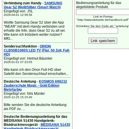
Bedienungsanleitung für das
Verbindung zum Handy
-
SAMSUNG
abgebildete Produkt:
Gear S2 Weiß/Silber (Smart Watch)
Eingefügt von: JSL
2026-04-01 12:59:56
Link im Format
"http://www.webseite.de/handbuch.pdf"
Wollte Samsung Gear S2 über die App
"WEAR" mit dem Handy verbinden und
Schreiben Sie den Code ab: "anleitung
erhalte die Info, dass Gear S2 zu alt sei.
Wie kann ich trotzdem weiter nutzen?
MfG...
Sendersuchfunktion
-
ORION
CLB50B1080S LED TV (Flat, 50 Zoll, Full-
HD)
Eingefügt von: Helmut Bäumler
2026-01-01 07:23:05
Wie kann ich den Orion Full-HD über
Satellit den Sendersuchlauf einschalten...
Deutsche Anleitung
-
KOSMOS 698232
Zauberschule Magic - Gold Edition
Mehrfarbig
Eingefügt von: Nils Münter
2025-12-25 15:15:40
Bitte senden Sie die deutsche Anlwitung
als PDF zu. ...
Deutsche Bedienungsanleitung für das
MEDISANA 51430 Handgelenk-
Blutdruckmessgerät
-
MEDISANA 51430
Handgelenk-Blutdruckmessgerät