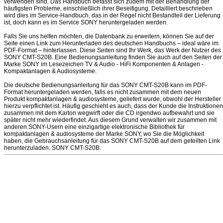
verwenden sind. Das Handbuch befasst sich zudem mit der Behandlung der
häufigsten Probleme, einschließlich ihrer Beseitigung. Detailliert beschrieben
wird dies im Service-Handbuch, das in der Regel nicht Bestandteil der Lieferung
ist, doch kann es im Service SONY heruntergeladen werden.
Falls Sie uns helfen möchten, die Datenbank zu erweitern, können Sie auf der
Seite einen Link zum Herunterladen des deutschen Handbuchs – ideal wäre im
PDF-Format – hinterlassen. Diese Seiten sind Ihr Werk, das Werk der Nutzer des
SONY CMT-S20B. Eine Bedienungsanleitung finden Sie auch auf den Seiten der
Marke SONY im Lesezeichen TV & Audio - HiFi Komponenten & Anlagen -
Kompaktanlagen & Audiosysteme.
Die deutsche Bedienungsanleitung für das SONY CMT-S20B kann im PDF-
Format heruntergeladen werden, falls es nicht zusammen mit dem neuen
Produkt kompaktanlagen & audiosysteme, geliefert wurde, obwohl der Hersteller
hierzu verpflichtet ist. Häufig geschieht es auch, dass der Kunde die Instruktionen
zusammen mit dem Karton wegwirft oder die CD irgendwo aufbewahrt und sie
später nicht mehr wiederfindet. Aus diesem Grund verwalten wir zusammen mit
anderen SONY-Usern eine einzigartige elektronische Bibliothek für
kompaktanlagen & audiosysteme der Marke SONY, wo Sie die Möglichkeit
haben, die Gebrauchsanleitung für das SONY CMT-S20B auf dem geteilten Link
herunterzuladen. SONY CMT-S20B.