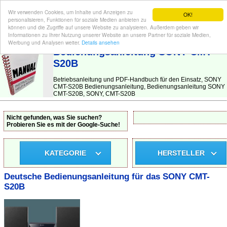
Wir verwenden Cookies, um Inhalte und Anzeigen zu
OK!
personalisieren, Funktionen für soziale Medien anbieten zu
können und die Zugriffe auf unsere Website zu analysieren. Außerdem geben wir
Informationen zu Ihrer Nutzung unserer Website an unsere Partner für soziale Medien,
BEDIENUNGSANLEITUNG
| Hier finden Sie die deutsche Anleitung!
Werbung und Analysen weiter.
Details ansehen
Bedienungsanleitung SONY CMT-
S20B
Betriebsanleitung und PDF-Handbuch für den Einsatz, SONY
CMT-S20B Bedienungsanleitung, Bedienungsanleitung SONY
CMT-S20B, SONY, CMT-S20B
Nicht gefunden, was Sie suchen?
Probieren Sie es mit der Google-Suche!
KATEGORIE
HERSTELLER
Deutsche Bedienungsanleitung für das SONY CMT-
S20B