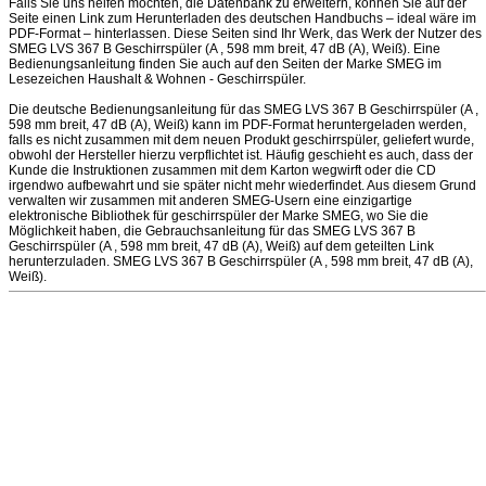
Falls Sie uns helfen möchten, die Datenbank zu erweitern, können Sie auf der
Seite einen Link zum Herunterladen des deutschen Handbuchs – ideal wäre im
PDF-Format – hinterlassen. Diese Seiten sind Ihr Werk, das Werk der Nutzer des
SMEG LVS 367 B Geschirrspüler (A , 598 mm breit, 47 dB (A), Weiß). Eine
Bedienungsanleitung finden Sie auch auf den Seiten der Marke SMEG im
Lesezeichen Haushalt & Wohnen - Geschirrspüler.
Die deutsche Bedienungsanleitung für das SMEG LVS 367 B Geschirrspüler (A ,
598 mm breit, 47 dB (A), Weiß) kann im PDF-Format heruntergeladen werden,
falls es nicht zusammen mit dem neuen Produkt geschirrspüler, geliefert wurde,
obwohl der Hersteller hierzu verpflichtet ist. Häufig geschieht es auch, dass der
Kunde die Instruktionen zusammen mit dem Karton wegwirft oder die CD
irgendwo aufbewahrt und sie später nicht mehr wiederfindet. Aus diesem Grund
verwalten wir zusammen mit anderen SMEG-Usern eine einzigartige
elektronische Bibliothek für geschirrspüler der Marke SMEG, wo Sie die
Möglichkeit haben, die Gebrauchsanleitung für das SMEG LVS 367 B
Geschirrspüler (A , 598 mm breit, 47 dB (A), Weiß) auf dem geteilten Link
herunterzuladen. SMEG LVS 367 B Geschirrspüler (A , 598 mm breit, 47 dB (A),
Weiß).