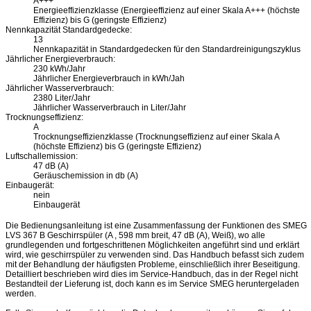
A+++
Energieeffizienzklasse (Energieeffizienz auf einer Skala A+++ (höchste
Effizienz) bis G (geringste Effizienz)
Nennkapazität Standardgedecke:
13
Nennkapazität in Standardgedecken für den Standardreinigungszyklus
Jährlicher Energieverbrauch:
230 kWh/Jahr
Jährlicher Energieverbrauch in kWh/Jah
Jährlicher Wasserverbrauch:
2380 Liter/Jahr
Jährlicher Wasserverbrauch in Liter/Jahr
Trocknungseffizienz:
A
Trocknungseffizienzklasse (Trocknungseffizienz auf einer Skala A
(höchste Effizienz) bis G (geringste Effizienz)
Luftschallemission:
47 dB (A)
Geräuschemission in db (A)
Einbaugerät:
nein
Einbaugerät
Die Bedienungsanleitung ist eine Zusammenfassung der Funktionen des SMEG
LVS 367 B Geschirrspüler (A , 598 mm breit, 47 dB (A), Weiß), wo alle
grundlegenden und fortgeschrittenen Möglichkeiten angeführt sind und erklärt
wird, wie geschirrspüler zu verwenden sind. Das Handbuch befasst sich zudem
mit der Behandlung der häufigsten Probleme, einschließlich ihrer Beseitigung.
Detailliert beschrieben wird dies im Service-Handbuch, das in der Regel nicht
Bestandteil der Lieferung ist, doch kann es im Service SMEG heruntergeladen
werden.