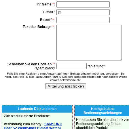
Ihr Name
*
:
E-mail :
Betreff
*
:
Text des Beitrags
*
:
Schreiben Sie den Code ab
*
:
"
anleitung
"
(spam block)
Falls Sie eine Reaktion / eine Antwort auf Ihren Beitrag erhalten möchten, vergessen Sie
nicht, das Feld "E-Mail" auszufüllen. Ihre E-Mail wird nicht abgebildet oder auf andere Weise
verwendet/missbraucht.
Laufende Diskussionen
Hochgeladene
Bedienungsanleitungen
Zuletzt diskutierte Produkte
:
Hinterlassen Sie hier den Link zur
Bedienungsanleitung für das
Verbindung zum Handy
-
SAMSUNG
abgebildete Produkt:
Gear S2 Weiß/Silber (Smart Watch)