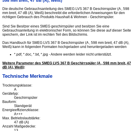
598 mm breit, 47 dB (A), Weiß)
Die deutsche Gebrauchsanleitung des SMEG LVS 367 B Geschirrspüler (A , 598
mm breit, 47 dB (A), Weiß) beschreibt die erforderlichen Anweisungen für den
richtigen Gebrauch des Produkts Haushalt & Wohnen - Geschirrspüler.
Sind Sie Besitzer eines SMEG geschirrspüler und besitzen Sie eine
Gebrauchsanleitung in elektronischer Form, so können Sie diese auf dieser Seite
speichern, der Link ist im rechten Teil des Bildschirms.
Das Handbuch für SMEG LVS 367 B Geschirrspüler (A , 598 mm breit, 47 dB (A),
Weiß) kann in folgenden Formaten hochgeladen und heruntergeladen werden
*.pdf, *.doc, *.txt, *.jpg - Andere werden leider nicht unterstützt.
Weitere Parameter des SMEG LVS 367 B Geschirrspüler (A , 598 mm breit, 47
dB (A), Weiß)
:
Technische Merkmale
Trocknungsklasse:
A
Gerätetyp:
Geschirrspüler
Bauform:
Standgerät
Energieeffizienzklasse:
A+++
Max. Betriebslautstärke:
47 dB (A)
Anzahl Maßgedecke:
13