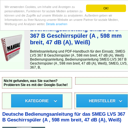
Wir verwenden Cookies, um Inhalte und Anzeigen zu
OK!
personalisieren, Funktionen für soziale Medien anbieten zu
können und die Zugriffe auf unsere Website zu analysieren. Außerdem geben wir
Informationen zu Ihrer Nutzung unserer Website an unsere Partner für soziale Medien,
BEDIENUNGSANLEITUNG
| Hier finden Sie die deutsche Anleitung!
Werbung und Analysen weiter.
Details ansehen
Bedienungsanleitung SMEG LVS
367 B Geschirrspüler (A , 598 mm
breit, 47 dB (A), Weiß)
Betriebsanleitung und PDF-Handbuch für den Einsatz, SMEG
LVS 367 B Geschirrspüler (A , 598 mm breit, 47 dB (A), Weiß)
Bedienungsanleitung, Bedienungsanleitung SMEG LVS 367 B
Geschirrspüler (A , 598 mm breit, 47 dB (A), Weiß), SMEG, LVS,
367, B,
Nicht gefunden, was Sie suchen?
Probieren Sie es mit der Google-Suche!
KATEGORIE
HERSTELLER
Deutsche Bedienungsanleitung für das SMEG LVS 367
B Geschirrspüler (A , 598 mm breit, 47 dB (A), Weiß)