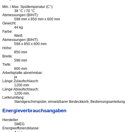
Min. / Max. Spültemperatur (C°):
38 °C / 70 °C
Abmessungen (B/H/T):
598 mm x 850 mm x 600 mm
Gewicht:
44 kg
Farbe:
Weiß
Abmessungen (B/H/T):
598 x 850 x 600 mm
Höhe:
850 mm
Breite:
598 mm
Tiefe:
600 mm
Arbeitsplatte abnehmbar:
ja
Länge Zulaufschlauch:
1200 mm
Länge Ablaufschlauch:
1200 mm
Lieferumfang:
Standgeschirrspüler, einsetzbarer Besteckkorb, Bedienungsanleitung
Energieverbrauchsangaben
Hersteller:
SMEG
Energieeffizienzklasse: