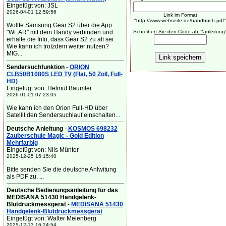
Eingefügt von: JSL
2026-04-01 12:59:56
Link im Format
"http://www.webseite.de/handbuch.pdf"
Wollte Samsung Gear S2 über die App
"WEAR" mit dem Handy verbinden und
Schreiben Sie den Code ab: "anleitung
erhalte die Info, dass Gear S2 zu alt sei.
Wie kann ich trotzdem weiter nutzen?
MfG...
Sendersuchfunktion
-
ORION
CLB50B1080S LED TV (Flat, 50 Zoll, Full-
HD)
Eingefügt von: Helmut Bäumler
2026-01-01 07:23:05
Wie kann ich den Orion Full-HD über
Satellit den Sendersuchlauf einschalten...
Deutsche Anleitung
-
KOSMOS 698232
Zauberschule Magic - Gold Edition
Mehrfarbig
Eingefügt von: Nils Münter
2025-12-25 15:15:40
Bitte senden Sie die deutsche Anlwitung
als PDF zu. ...
Deutsche Bedienungsanleitung für das
MEDISANA 51430 Handgelenk-
Blutdruckmessgerät
-
MEDISANA 51430
Handgelenk-Blutdruckmessgerät
Eingefügt von: Walter Meienberg
2025-12-13 16:24:54