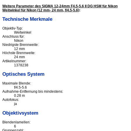
Weitere Parameter des SIGMA 12-24mm F4.5-5.6 II DG HSM für Nikon
Weitwinkel für Nikon (12 mm- 24 mm, f/4.5-5.6)
:
Technische Merkmale
Objektiv-Typ:
Weitwinkel
Anschluss für:
Nikon
Niedrigste Brennweite:
12 mm
Höchste Brennweite:
24 mm
Artikelnummer:
1378238
Optisches System
Maximale Blende:
f/4.5-5.6
Aufnahme-Entfernung bis mindestens:
0.28 m
Autofokus:
ja
Objektivsystem
Blendenlamellen:
6
Gruppenzahl: