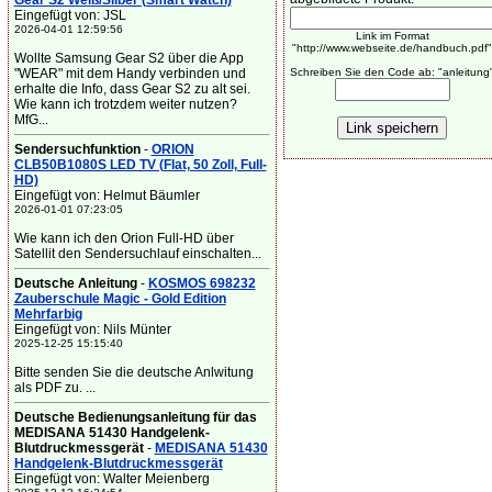
Gear S2 Weiß/Silber (Smart Watch)
Eingefügt von: JSL
2026-04-01 12:59:56
Link im Format
"http://www.webseite.de/handbuch.pdf"
Wollte Samsung Gear S2 über die App
"WEAR" mit dem Handy verbinden und
Schreiben Sie den Code ab: "anleitung
erhalte die Info, dass Gear S2 zu alt sei.
Wie kann ich trotzdem weiter nutzen?
MfG...
Sendersuchfunktion
-
ORION
CLB50B1080S LED TV (Flat, 50 Zoll, Full-
HD)
Eingefügt von: Helmut Bäumler
2026-01-01 07:23:05
Wie kann ich den Orion Full-HD über
Satellit den Sendersuchlauf einschalten...
Deutsche Anleitung
-
KOSMOS 698232
Zauberschule Magic - Gold Edition
Mehrfarbig
Eingefügt von: Nils Münter
2025-12-25 15:15:40
Bitte senden Sie die deutsche Anlwitung
als PDF zu. ...
Deutsche Bedienungsanleitung für das
MEDISANA 51430 Handgelenk-
Blutdruckmessgerät
-
MEDISANA 51430
Handgelenk-Blutdruckmessgerät
Eingefügt von: Walter Meienberg