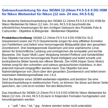
Gebrauchsanleitung für das SIGMA 12-24mm F4.5-5.6 II DG HSM
für Nikon Weitwinkel für Nikon (12 mm- 24 mm, f/4.5-5.6)
Die deutsche Gebrauchsanleitung des SIGMA 12-24mm F4.5-5.6 II DG HSM für
Nikon Weitwinkel für Nikon (12 mm- 24 mm, f/4.5-5.6) beschreibt die
erforderlichen Anweisungen für den richtigen Gebrauch des Produkts Foto &
Camcorder - Objektive & Blitzgeräte - Weitwinkel-Objektive.
Produktbeschreibung:
SIGMA 12-24mm F4.5-5.6 II DG HSM Ein SLD
Glaselement sowie vier FLD Glaselemente sorgen für eine effektive Korrektur
von Farbfehlern und liefern eine hervorragende Bildqualität über den gesamten
Zoombereich. Drei blankgepresste Glaslinsen und eine asphärische Linse
stehen für fortschrittliche Leistung und ermöglichen die kompakte und leichte
Bauweise. Die Super Multi Layer Vergütung mindert Reflexe und Geisterbilder.
Das Objektiv hat eine hervorragende Rand-Helligkeit und liefert scharfe und
kontrastreiche Bilder bereits bei offener Blende. Der HSM (Hyper Sonic Motor)
Antrieb sorgt für den schnellen und nahezu geräuschlosen Autofokus, in den
jederzeit manuell eingegriffen werden kann. Das Objektiv hat eine
Naheinstellgrenze von 28cm über den gesamten Zoombereich und liefert einen
maximalen Abbildungsmaßstab von 1:6,4.
Sind Sie Besitzer eines SIGMA weitwinkel-objektive und besitzen Sie eine
Gebrauchsanleitung in elektronischer Form, so können Sie diese auf dieser Seite
speichern, der Link ist im rechten Teil des Bildschirms.
Das Handbuch für SIGMA 12-24mm F4.5-5.6 II DG HSM für Nikon Weitwinkel für
Nikon (12 mm- 24 mm, f/4.5-5.6) kann in folgenden Formaten hochgeladen und
heruntergeladen werden
*.pdf, *.doc, *.txt, *.jpg - Andere werden leider nicht unterstützt.