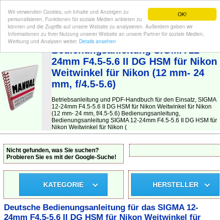
Wir verwenden Cookies, um Inhalte und Anzeigen zu
OK!
personalisieren, Funktionen für soziale Medien anbieten zu
können und die Zugriffe auf unsere Website zu analysieren. Außerdem geben wir
Informationen zu Ihrer Nutzung unserer Website an unsere Partner für soziale Medien,
BEDIENUNGSANLEITUNG
| Hier finden Sie die deutsche Anleitung!
Werbung und Analysen weiter.
Details ansehen
Bedienungsanleitung SIGMA 12-
24mm F4.5-5.6 II DG HSM für Nikon
Weitwinkel für Nikon (12 mm- 24
mm, f/4.5-5.6)
Betriebsanleitung und PDF-Handbuch für den Einsatz, SIGMA
12-24mm F4.5-5.6 II DG HSM für Nikon Weitwinkel für Nikon
(12 mm- 24 mm, f/4.5-5.6) Bedienungsanleitung,
Bedienungsanleitung SIGMA 12-24mm F4.5-5.6 II DG HSM für
Nikon Weitwinkel für Nikon (
Nicht gefunden, was Sie suchen?
Probieren Sie es mit der Google-Suche!
KATEGORIE
HERSTELLER
Deutsche Bedienungsanleitung für das SIGMA 12-
24mm F4.5-5.6 II DG HSM für Nikon Weitwinkel für