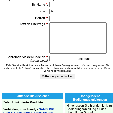
Ihr Name
*
:
E-mail :
Betreff
*
:
Text des Beitrags
*
:
Schreiben Sie den Code ab
*
:
"
anleitung
"
(spam block)
Falls Sie eine Reaktion / eine Antwort auf Ihren Beitrag erhalten möchten, vergessen Sie
nicht, das Feld "E-Mail" auszufüllen. Ihre E-Mail wird nicht abgebildet oder auf andere Weise
verwendet/missbraucht.
Laufende Diskussionen
Hochgeladene
Bedienungsanleitungen
Zuletzt diskutierte Produkte
:
Hinterlassen Sie hier den Link zur
Bedienungsanleitung für das
Verbindung zum Handy
-
SAMSUNG
abgebildete Produkt: