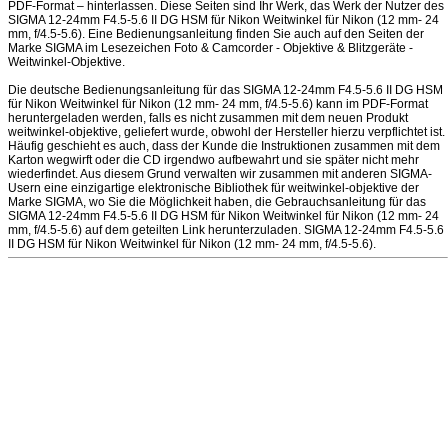
PDF-Format – hinterlassen. Diese Seiten sind Ihr Werk, das Werk der Nutzer des
SIGMA 12-24mm F4.5-5.6 II DG HSM für Nikon Weitwinkel für Nikon (12 mm- 24
mm, f/4.5-5.6). Eine Bedienungsanleitung finden Sie auch auf den Seiten der
Marke SIGMA im Lesezeichen Foto & Camcorder - Objektive & Blitzgeräte -
Weitwinkel-Objektive.
Die deutsche Bedienungsanleitung für das SIGMA 12-24mm F4.5-5.6 II DG HSM
für Nikon Weitwinkel für Nikon (12 mm- 24 mm, f/4.5-5.6) kann im PDF-Format
heruntergeladen werden, falls es nicht zusammen mit dem neuen Produkt
weitwinkel-objektive, geliefert wurde, obwohl der Hersteller hierzu verpflichtet ist.
Häufig geschieht es auch, dass der Kunde die Instruktionen zusammen mit dem
Karton wegwirft oder die CD irgendwo aufbewahrt und sie später nicht mehr
wiederfindet. Aus diesem Grund verwalten wir zusammen mit anderen SIGMA-
Usern eine einzigartige elektronische Bibliothek für weitwinkel-objektive der
Marke SIGMA, wo Sie die Möglichkeit haben, die Gebrauchsanleitung für das
SIGMA 12-24mm F4.5-5.6 II DG HSM für Nikon Weitwinkel für Nikon (12 mm- 24
mm, f/4.5-5.6) auf dem geteilten Link herunterzuladen. SIGMA 12-24mm F4.5-5.6
II DG HSM für Nikon Weitwinkel für Nikon (12 mm- 24 mm, f/4.5-5.6).