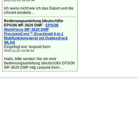
2025-12-13 16:24:54
Ich weiss nicht wie ich das Datum und die
Uhrzeit einstelle....
Bedienungsanleitung (deutsch)für
EPSON WF-3620 DWF
-
EPSON
WorkForce WF-3620 DWF
PrecisionCore™-Druckkopf 4-in-1
Multifunktionsgerät mit Duplexdruck
WLAN
Eingefügt von: leopold Kern
2025-11-22 14:50:24
Hallo, bitte senden Sie mir eine
Bedienungsanleitung (deutsch)für EPSON
WF-3620 DWF mfg Leopold Kern...