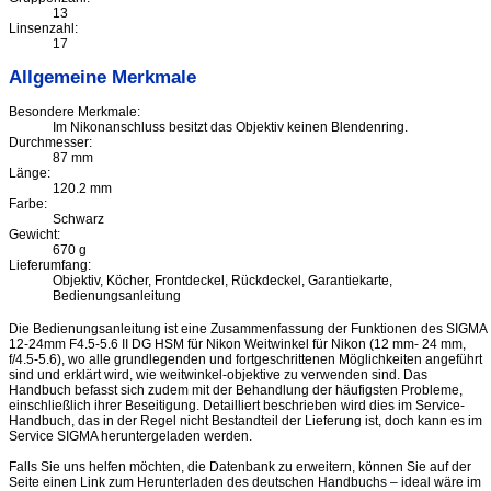
13
Linsenzahl:
17
Allgemeine Merkmale
Besondere Merkmale:
Im Nikonanschluss besitzt das Objektiv keinen Blendenring.
Durchmesser:
87 mm
Länge:
120.2 mm
Farbe:
Schwarz
Gewicht:
670 g
Lieferumfang:
Objektiv, Köcher, Frontdeckel, Rückdeckel, Garantiekarte,
Bedienungsanleitung
Die Bedienungsanleitung ist eine Zusammenfassung der Funktionen des SIGMA
12-24mm F4.5-5.6 II DG HSM für Nikon Weitwinkel für Nikon (12 mm- 24 mm,
f/4.5-5.6), wo alle grundlegenden und fortgeschrittenen Möglichkeiten angeführt
sind und erklärt wird, wie weitwinkel-objektive zu verwenden sind. Das
Handbuch befasst sich zudem mit der Behandlung der häufigsten Probleme,
einschließlich ihrer Beseitigung. Detailliert beschrieben wird dies im Service-
Handbuch, das in der Regel nicht Bestandteil der Lieferung ist, doch kann es im
Service SIGMA heruntergeladen werden.
Falls Sie uns helfen möchten, die Datenbank zu erweitern, können Sie auf der
Seite einen Link zum Herunterladen des deutschen Handbuchs – ideal wäre im