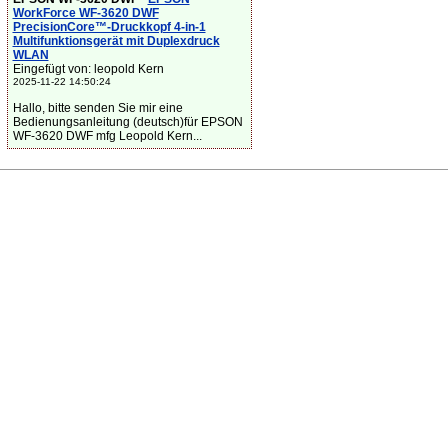
WorkForce WF-3620 DWF
PrecisionCore™-Druckkopf 4-in-1
Multifunktionsgerät mit Duplexdruck
WLAN
Eingefügt von: leopold Kern
2025-11-22 14:50:24
Hallo, bitte senden Sie mir eine
Bedienungsanleitung (deutsch)für EPSON
WF-3620 DWF mfg Leopold Kern...