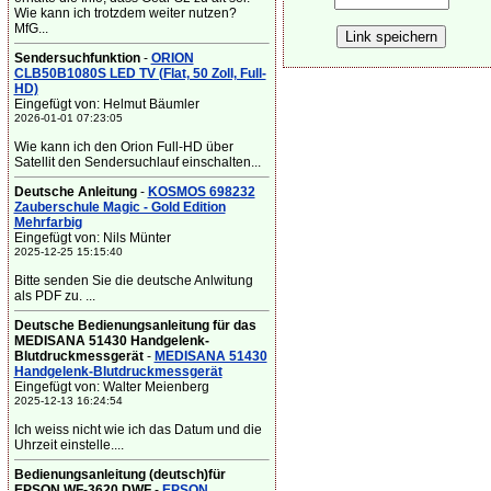
Wie kann ich trotzdem weiter nutzen?
MfG...
Sendersuchfunktion
-
ORION
CLB50B1080S LED TV (Flat, 50 Zoll, Full-
HD)
Eingefügt von: Helmut Bäumler
2026-01-01 07:23:05
Wie kann ich den Orion Full-HD über
Satellit den Sendersuchlauf einschalten...
Deutsche Anleitung
-
KOSMOS 698232
Zauberschule Magic - Gold Edition
Mehrfarbig
Eingefügt von: Nils Münter
2025-12-25 15:15:40
Bitte senden Sie die deutsche Anlwitung
als PDF zu. ...
Deutsche Bedienungsanleitung für das
MEDISANA 51430 Handgelenk-
Blutdruckmessgerät
-
MEDISANA 51430
Handgelenk-Blutdruckmessgerät
Eingefügt von: Walter Meienberg
2025-12-13 16:24:54
Ich weiss nicht wie ich das Datum und die
Uhrzeit einstelle....
Bedienungsanleitung (deutsch)für
EPSON WF-3620 DWF
-
EPSON