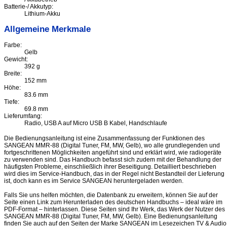
Batterie-/ Akkutyp:
Lithium-Akku
Allgemeine Merkmale
Farbe:
Gelb
Gewicht:
392 g
Breite:
152 mm
Höhe:
83.6 mm
Tiefe:
69.8 mm
Lieferumfang:
Radio, USB A auf Micro USB B Kabel, Handschlaufe
Die Bedienungsanleitung ist eine Zusammenfassung der Funktionen des
SANGEAN MMR-88 (Digital Tuner, FM, MW, Gelb), wo alle grundlegenden und
fortgeschrittenen Möglichkeiten angeführt sind und erklärt wird, wie radiogeräte
zu verwenden sind. Das Handbuch befasst sich zudem mit der Behandlung der
häufigsten Probleme, einschließlich ihrer Beseitigung. Detailliert beschrieben
wird dies im Service-Handbuch, das in der Regel nicht Bestandteil der Lieferung
ist, doch kann es im Service SANGEAN heruntergeladen werden.
Falls Sie uns helfen möchten, die Datenbank zu erweitern, können Sie auf der
Seite einen Link zum Herunterladen des deutschen Handbuchs – ideal wäre im
PDF-Format – hinterlassen. Diese Seiten sind Ihr Werk, das Werk der Nutzer des
SANGEAN MMR-88 (Digital Tuner, FM, MW, Gelb). Eine Bedienungsanleitung
finden Sie auch auf den Seiten der Marke SANGEAN im Lesezeichen TV & Audio