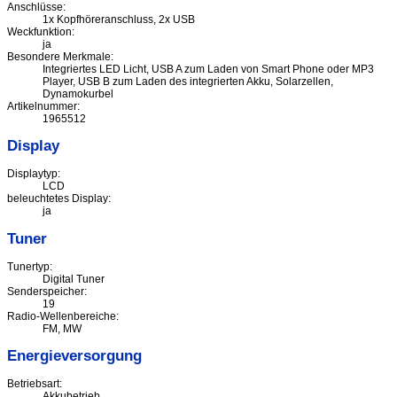
Anschlüsse:
1x Kopfhöreranschluss, 2x USB
Weckfunktion:
ja
Besondere Merkmale:
Integriertes LED Licht, USB A zum Laden von Smart Phone oder MP3
Player, USB B zum Laden des integrierten Akku, Solarzellen,
Dynamokurbel
Artikelnummer:
1965512
Display
Displaytyp:
LCD
beleuchtetes Display:
ja
Tuner
Tunertyp:
Digital Tuner
Senderspeicher:
19
Radio-Wellenbereiche:
FM, MW
Energieversorgung
Betriebsart:
Akkubetrieb