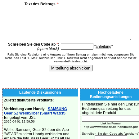
Text des Beitrags
*
:
Schreiben Sie den Code ab
*
:
"
anleitung
"
(spam block)
Falls Sie eine Reaktion / eine Antwort auf Ihren Beitrag erhalten möchten, vergessen Sie
nicht, das Feld "E-Mail" auszufüllen. Ihre E-Mail wird nicht abgebildet oder auf andere Weise
verwendet/missbraucht.
Laufende Diskussionen
Hochgeladene
Bedienungsanleitungen
Zuletzt diskutierte Produkte
:
Hinterlassen Sie hier den Link zur
Bedienungsanleitung für das
Verbindung zum Handy
-
SAMSUNG
abgebildete Produkt:
Gear S2 Weiß/Silber (Smart Watch)
Eingefügt von: JSL
2026-04-01 12:59:56
Link im Format
"http://www.webseite.de/handbuch.pdf"
Wollte Samsung Gear S2 über die App
"WEAR" mit dem Handy verbinden und
Schreiben Sie den Code ab: "anleitung
erhalte die Info, dass Gear S2 zu alt sei.