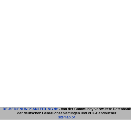
DE-BEDIENUNGSANLEITUNG.de
- Von der Community verwaltete Datenbank
der deutschen Gebrauchsanleitungen und PDF-Handbücher
sitemap.txt