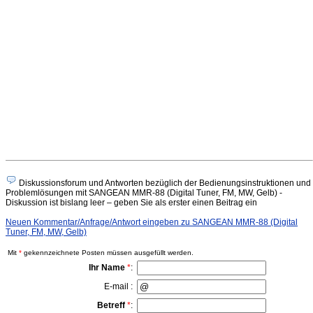
Diskussionsforum und Antworten bezüglich der Bedienungsinstruktionen und
Problemlösungen mit SANGEAN MMR-88 (Digital Tuner, FM, MW, Gelb) -
Diskussion ist bislang leer – geben Sie als erster einen Beitrag ein
Neuen Kommentar/Anfrage/Antwort eingeben zu SANGEAN MMR-88 (Digital
Tuner, FM, MW, Gelb)
Mit
*
gekennzeichnete Posten müssen ausgefüllt werden.
Ihr Name
*
:
E-mail :
Betreff
*
: