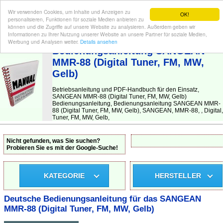
Wir verwenden Cookies, um Inhalte und Anzeigen zu
OK!
personalisieren, Funktionen für soziale Medien anbieten zu
können und die Zugriffe auf unsere Website zu analysieren. Außerdem geben wir
Informationen zu Ihrer Nutzung unserer Website an unsere Partner für soziale Medien,
BEDIENUNGSANLEITUNG
| Hier finden Sie die deutsche Anleitung!
Werbung und Analysen weiter.
Details ansehen
Bedienungsanleitung SANGEAN
MMR-88 (Digital Tuner, FM, MW,
Gelb)
Betriebsanleitung und PDF-Handbuch für den Einsatz,
SANGEAN MMR-88 (Digital Tuner, FM, MW, Gelb)
Bedienungsanleitung, Bedienungsanleitung SANGEAN MMR-
88 (Digital Tuner, FM, MW, Gelb), SANGEAN, MMR-88, , Digital,
Tuner, FM, MW, Gelb,
Nicht gefunden, was Sie suchen?
Probieren Sie es mit der Google-Suche!
KATEGORIE
HERSTELLER
Deutsche Bedienungsanleitung für das SANGEAN
MMR-88 (Digital Tuner, FM, MW, Gelb)