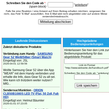
Schreiben Sie den Code ab
*
:
"
anleitung
"
(spam block)
Falls Sie eine Reaktion / eine Antwort auf Ihren Beitrag erhalten möchten, vergessen Sie
nicht, das Feld "E-Mail" auszufüllen. Ihre E-Mail wird nicht abgebildet oder auf andere Weise
verwendet/missbraucht.
Laufende Diskussionen
Hochgeladene
Bedienungsanleitungen
Zuletzt diskutierte Produkte
:
Hinterlassen Sie hier den Link zur
Bedienungsanleitung für das
Verbindung zum Handy
-
SAMSUNG
abgebildete Produkt:
Gear S2 Weiß/Silber (Smart Watch)
Eingefügt von: JSL
2026-04-01 12:59:56
Link im Format
"http://www.webseite.de/handbuch.pdf"
Wollte Samsung Gear S2 über die App
"WEAR" mit dem Handy verbinden und
Schreiben Sie den Code ab: "anleitung
erhalte die Info, dass Gear S2 zu alt sei.
Wie kann ich trotzdem weiter nutzen?
MfG...
Sendersuchfunktion
-
ORION
CLB50B1080S LED TV (Flat, 50 Zoll, Full-
HD)
Eingefügt von: Helmut Bäumler
2026-01-01 07:23:05