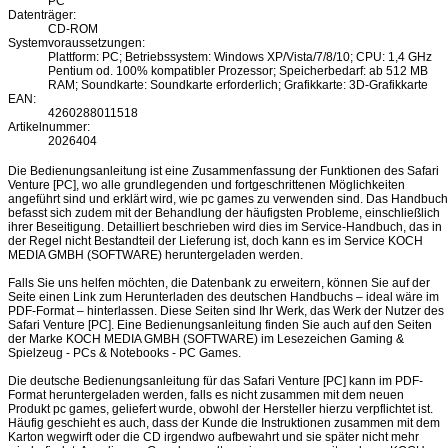
PC
Datenträger:
CD-ROM
Systemvoraussetzungen:
Plattform: PC; Betriebssystem: Windows XP/Vista/7/8/10; CPU: 1,4 GHz
Pentium od. 100% kompatibler Prozessor; Speicherbedarf: ab 512 MB
RAM; Soundkarte: Soundkarte erforderlich; Grafikkarte: 3D-Grafikkarte
EAN:
4260288011518
Artikelnummer:
2026404
Die Bedienungsanleitung ist eine Zusammenfassung der Funktionen des Safari
Venture [PC], wo alle grundlegenden und fortgeschrittenen Möglichkeiten
angeführt sind und erklärt wird, wie pc games zu verwenden sind. Das Handbuch
befasst sich zudem mit der Behandlung der häufigsten Probleme, einschließlich
ihrer Beseitigung. Detailliert beschrieben wird dies im Service-Handbuch, das in
der Regel nicht Bestandteil der Lieferung ist, doch kann es im Service KOCH
MEDIA GMBH (SOFTWARE) heruntergeladen werden.
Falls Sie uns helfen möchten, die Datenbank zu erweitern, können Sie auf der
Seite einen Link zum Herunterladen des deutschen Handbuchs – ideal wäre im
PDF-Format – hinterlassen. Diese Seiten sind Ihr Werk, das Werk der Nutzer des
Safari Venture [PC]. Eine Bedienungsanleitung finden Sie auch auf den Seiten
der Marke KOCH MEDIA GMBH (SOFTWARE) im Lesezeichen Gaming &
Spielzeug - PCs & Notebooks - PC Games.
Die deutsche Bedienungsanleitung für das Safari Venture [PC] kann im PDF-
Format heruntergeladen werden, falls es nicht zusammen mit dem neuen
Produkt pc games, geliefert wurde, obwohl der Hersteller hierzu verpflichtet ist.
Häufig geschieht es auch, dass der Kunde die Instruktionen zusammen mit dem
Karton wegwirft oder die CD irgendwo aufbewahrt und sie später nicht mehr