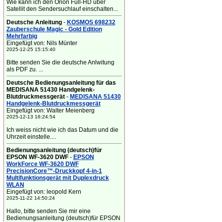
Wie kann ich den Orion Full-HD über
Satellit den Sendersuchlauf einschalten...
Deutsche Anleitung
-
KOSMOS 698232
Zauberschule Magic - Gold Edition
Mehrfarbig
Eingefügt von: Nils Münter
2025-12-25 15:15:40
Bitte senden Sie die deutsche Anlwitung
als PDF zu. ...
Deutsche Bedienungsanleitung für das
MEDISANA 51430 Handgelenk-
Blutdruckmessgerät
-
MEDISANA 51430
Handgelenk-Blutdruckmessgerät
Eingefügt von: Walter Meienberg
2025-12-13 16:24:54
Ich weiss nicht wie ich das Datum und die
Uhrzeit einstelle....
Bedienungsanleitung (deutsch)für
EPSON WF-3620 DWF
-
EPSON
WorkForce WF-3620 DWF
PrecisionCore™-Druckkopf 4-in-1
Multifunktionsgerät mit Duplexdruck
WLAN
Eingefügt von: leopold Kern
2025-11-22 14:50:24
Hallo, bitte senden Sie mir eine
Bedienungsanleitung (deutsch)für EPSON