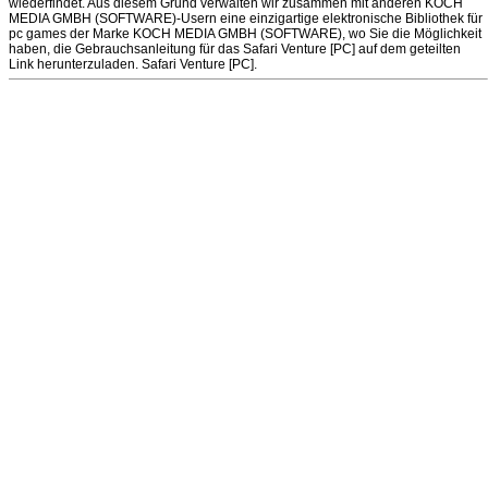
wiederfindet. Aus diesem Grund verwalten wir zusammen mit anderen KOCH
MEDIA GMBH (SOFTWARE)-Usern eine einzigartige elektronische Bibliothek für
pc games der Marke KOCH MEDIA GMBH (SOFTWARE), wo Sie die Möglichkeit
haben, die Gebrauchsanleitung für das Safari Venture [PC] auf dem geteilten
Link herunterzuladen. Safari Venture [PC].