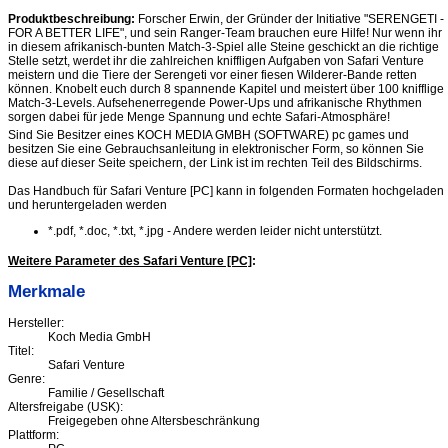
Produktbeschreibung:
Forscher Erwin, der Gründer der Initiative "SERENGETI -
FOR A BETTER LIFE", und sein Ranger-Team brauchen eure Hilfe! Nur wenn ihr
in diesem afrikanisch-bunten Match-3-Spiel alle Steine geschickt an die richtige
Stelle setzt, werdet ihr die zahlreichen kniffligen Aufgaben von Safari Venture
meistern und die Tiere der Serengeti vor einer fiesen Wilderer-Bande retten
können. Knobelt euch durch 8 spannende Kapitel und meistert über 100 knifflige
Match-3-Levels. Aufsehenerregende Power-Ups und afrikanische Rhythmen
sorgen dabei für jede Menge Spannung und echte Safari-Atmosphäre!
Sind Sie Besitzer eines KOCH MEDIA GMBH (SOFTWARE) pc games und
besitzen Sie eine Gebrauchsanleitung in elektronischer Form, so können Sie
diese auf dieser Seite speichern, der Link ist im rechten Teil des Bildschirms.
Das Handbuch für Safari Venture [PC] kann in folgenden Formaten hochgeladen
und heruntergeladen werden
*.pdf, *.doc, *.txt, *.jpg - Andere werden leider nicht unterstützt.
Weitere Parameter des Safari Venture [PC]
:
Merkmale
Hersteller:
Koch Media GmbH
Titel:
Safari Venture
Genre:
Familie / Gesellschaft
Altersfreigabe (USK):
Freigegeben ohne Altersbeschränkung
Plattform: