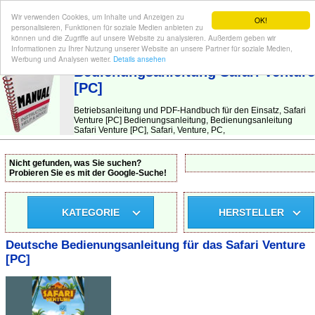
Wir verwenden Cookies, um Inhalte und Anzeigen zu
OK!
personalisieren, Funktionen für soziale Medien anbieten zu
können und die Zugriffe auf unsere Website zu analysieren. Außerdem geben wir
Informationen zu Ihrer Nutzung unserer Website an unsere Partner für soziale Medien,
BEDIENUNGSANLEITUNG
| Hier finden Sie die deutsche Anleitung!
Werbung und Analysen weiter.
Details ansehen
Bedienungsanleitung Safari Venture
[PC]
Betriebsanleitung und PDF-Handbuch für den Einsatz, Safari
Venture [PC] Bedienungsanleitung, Bedienungsanleitung
Safari Venture [PC], Safari, Venture, PC,
Nicht gefunden, was Sie suchen?
Probieren Sie es mit der Google-Suche!
KATEGORIE
HERSTELLER
Deutsche Bedienungsanleitung für das Safari Venture
[PC]