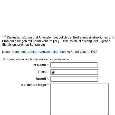
Diskussionsforum und Antworten bezüglich der Bedienungsinstruktionen und
Problemlösungen mit Safari Venture [PC] - Diskussion ist bislang leer – geben
Sie als erster einen Beitrag ein
Neuen Kommentar/Anfrage/Antwort eingeben zu Safari Venture [PC]
Mit
*
gekennzeichnete Posten müssen ausgefüllt werden.
Ihr Name
*
:
E-mail :
Betreff
*
:
Text des Beitrags
*
: